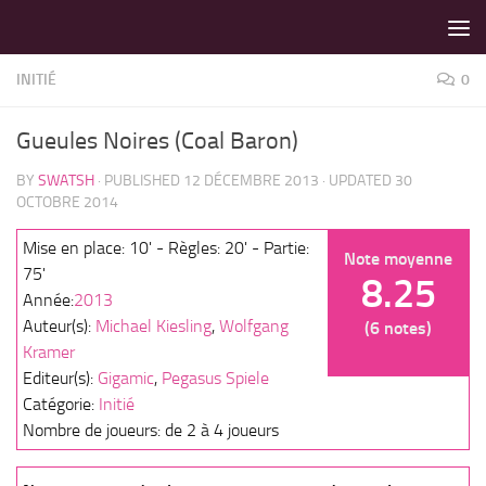
LES MEILLEURS JEUX SONT SUR VIN D'JEU !
Skip to content
INITIÉ
0
Gueules Noires (Coal Baron)
BY
SWATSH
· PUBLISHED
12 DÉCEMBRE 2013
· UPDATED
30
OCTOBRE 2014
Mise en place: 10' - Règles: 20' - Partie:
Note moyenne
75'
8.25
Année:
2013
Auteur(s):
Michael Kiesling
,
Wolfgang
(6 notes)
Kramer
Editeur(s):
Gigamic
,
Pegasus Spiele
Catégorie:
Initié
Nombre de joueurs: de 2 à 4 joueurs