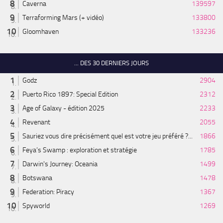
Caverna
139597
Terraforming Mars (+ vidéo)
133800
Gloomhaven
133236
... DES 30 DERNIERS JOURS
Godz
2904
Puerto Rico 1897: Special Edition
2312
Age of Galaxy - édition 2025
2233
Revenant
2055
Sauriez vous dire précisément quel est votre jeu préféré ?...
1866
Feya’s Swamp : exploration et stratégie
1785
Darwin's Journey: Oceania
1499
Botswana
1478
Federation: Piracy
1367
Spyworld
1269