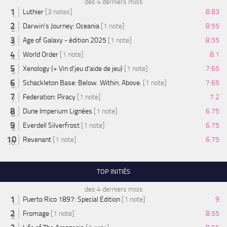
des 4 derniers mois
Luthier
[3 notes]
8.83
Darwin's Journey: Oceania
[1 note]
8.55
Age of Galaxy - édition 2025
[1 note]
8.55
World Order
[1 note]
8.1
Xenology (+ Vin d'jeu d'aide de jeu)
[1 note]
7.65
Schackleton Base: Below. Within. Above.
[1 note]
7.65
Federation: Piracy
[1 note]
7.2
Dune Imperium Lignées
[1 note]
6.75
Everdell Silverfrost
[1 note]
6.75
Revenant
[1 note]
6.75
TOP INITIÉS
des 4 derniers mois
Puerto Rico 1897: Special Edition
[1 note]
9
Fromage
[1 note]
8.55