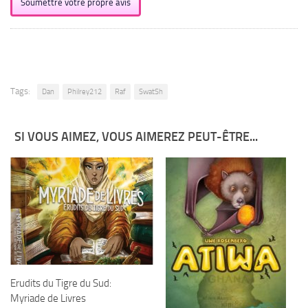
Soumettre votre propre avis
Tags:
Dan
Philrey212
Raf
SwatSh
SI VOUS AIMEZ, VOUS AIMEREZ PEUT-ÊTRE...
Erudits du Tigre du Sud:
Myriade de Livres