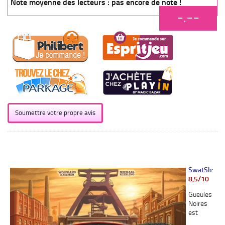
Note moyenne des lecteurs : pas encore de note !
-.--
Soumettre votre propre avis
SwatSh
:
8,5/10
Gueules
Noires
est