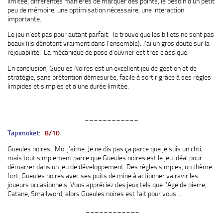
limitée, différentes manières de marquer des points, le besoin d’un petit
peu de mémoire, une optimisation nécessaire, une interaction
importante.
Le jeu n’est pas pour autant parfait. Je trouve que les billets ne sont pas
beaux (ils dénotent vraiment dans l’ensemble). J’ai un gros doute sur la
rejouabilité. La mécanique de pose d’ouvrier est très classique.
En conclusion, Gueules Noires est un excellent jeu de gestion et de
stratégie, sans prétention démesurée, facile à sortir grâce à ses règles
limpides et simples et à une durée limitée.
____________
Tapimoket
:
8/10
Gueules noires.. Moi j’aime. Je ne dis pas ça parce que je suis un chti,
mais tout simplement parce que Gueules noires est le jeu idéal pour
démarrer dans un jeu de développement. Des règles simples, un thème
fort, Gueules noires avec ses puits de mine à actionner va ravir les
joueurs occasionnels. Vous appréciez des jeux tels que l’Age de pierre,
Catane, Smallword, alors Gueules noires est fait pour vous…
____________