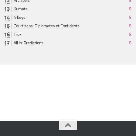
Archipels
8
Kumata
8
4 keys
8
Courtisans: Diplomates et Confidents
8
Trök
8
All In: Predictions
8