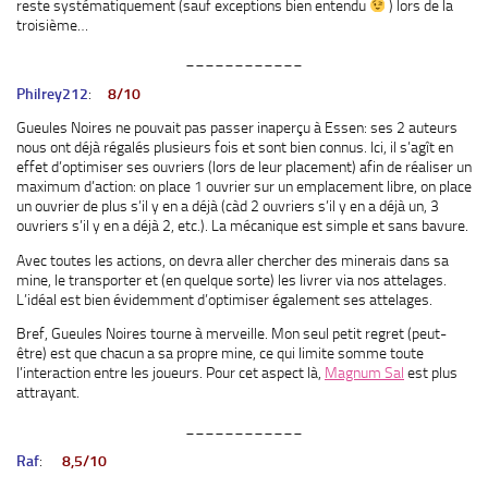
reste systématiquement (sauf exceptions bien entendu
) lors de la
troisième…
____________
Philrey212
:
8/10
Gueules Noires ne pouvait pas passer inaperçu à Essen: ses 2 auteurs
nous ont déjà régalés plusieurs fois et sont bien connus. Ici, il s’agît en
effet d’optimiser ses ouvriers (lors de leur placement) afin de réaliser un
maximum d’action: on place 1 ouvrier sur un emplacement libre, on place
un ouvrier de plus s’il y en a déjà (càd 2 ouvriers s’il y en a déjà un, 3
ouvriers s’il y en a déjà 2, etc.). La mécanique est simple et sans bavure.
Avec toutes les actions, on devra aller chercher des minerais dans sa
mine, le transporter et (en quelque sorte) les livrer via nos attelages.
L’idéal est bien évidemment d’optimiser également ses attelages.
Bref, Gueules Noires tourne à merveille. Mon seul petit regret (peut-
être) est que chacun a sa propre mine, ce qui limite somme toute
l’interaction entre les joueurs. Pour cet aspect là,
Magnum Sal
est plus
attrayant.
____________
Raf
:
8,5/10