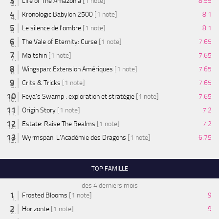
Life of The Amazonia
[1 note]
8.55
Kronologic Babylon 2500
[1 note]
8.1
Le silence de l'ombre
[1 note]
8.1
The Vale of Eternity: Curse
[1 note]
7.65
Maitshin
[1 note]
7.65
Wingspan: Extension Amériques
[1 note]
7.65
Crits & Tricks
[1 note]
7.65
Feya’s Swamp : exploration et stratégie
[1 note]
7.65
Origin Story
[1 note]
7.2
Estate: Raise The Realms
[1 note]
7.2
Wyrmspan: L'Académie des Dragons
[1 note]
6.75
TOP FAMILLE
des 4 derniers mois
Frosted Blooms
[1 note]
9
Horizonte
[1 note]
9