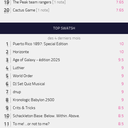
The Peak team rangers
[1 note]
7.65
Cactus Game
[1 note]
7.65
TOP SWATSH
des 4 derniers mois
Puerto Rico 1897: Special Edition
10
Horizonte
10
Age of Galaxy - édition 2025
9.5
Luthier
9
World Order
9
DJ Set Quiz Musical
9
dnup
9
Kronologic Babylon 2500
9
Crits & Tricks
8.5
Schackleton Base: Below. Within. Above.
8.5
To me! ...or not to me?
8.5