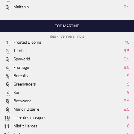
Maitshin
8.5
TOP MARTINE
des 4 derniers mois
Frosted Blooms
10
Tembo
9.5
Spyworld
9.5
Fromage
9.5
Borealis
9
Greenvaders
9
Koi
9
Botswana
8.5
Manoir Bizarre
8.5
L'ère des masques
8
Misfit Heroes
8