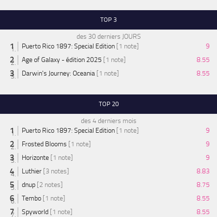
TOP 3
des 30 derniers JOURS
Puerto Rico 1897: Special Edition
[1 note]
9
Age of Galaxy - édition 2025
[1 note]
8.55
Darwin's Journey: Oceania
[1 note]
8.55
TOP 20
des 4 derniers mois
Puerto Rico 1897: Special Edition
[1 note]
9
Frosted Blooms
[1 note]
9
Horizonte
[1 note]
9
Luthier
[3 notes]
8.83
dnup
[2 notes]
8.75
Tembo
[1 note]
8.55
Spyworld
[1 note]
8.55