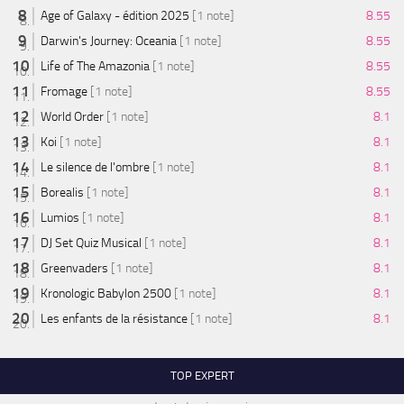
Age of Galaxy - édition 2025
[1 note]
8.55
Darwin's Journey: Oceania
[1 note]
8.55
Life of The Amazonia
[1 note]
8.55
Fromage
[1 note]
8.55
World Order
[1 note]
8.1
Koi
[1 note]
8.1
Le silence de l'ombre
[1 note]
8.1
Borealis
[1 note]
8.1
Lumios
[1 note]
8.1
DJ Set Quiz Musical
[1 note]
8.1
Greenvaders
[1 note]
8.1
Kronologic Babylon 2500
[1 note]
8.1
Les enfants de la résistance
[1 note]
8.1
TOP EXPERT