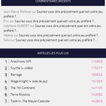
COMMENTAIRES RÉCENTS
Jean-Pierre Malisse
sur
Sauriez vous dire précisément quel est votre jeu
préféré ?…
Éric
sur
Sauriez vous dire précisément quel est votre jeu préféré ?…
stéphane HUBERT
sur
Sauriez vous dire précisément quel est votre jeu
préféré ?…
Hélène
sur
Sauriez vous dire précisément quel est votre jeu préféré ?…
Felix
sur
Sauriez vous dire précisément quel est votre jeu préféré ?…
ARTICLES LES PLUS LUS
Anachrony (VF)
174993
Scythe (+ vidéo)
170277
Barrage
160633
Mage Knight (+ aide de jeu)
157265
The 7th Continent
147105
Terra Mystica
143082
Tzolk'in: The Mayan Calendar
142825