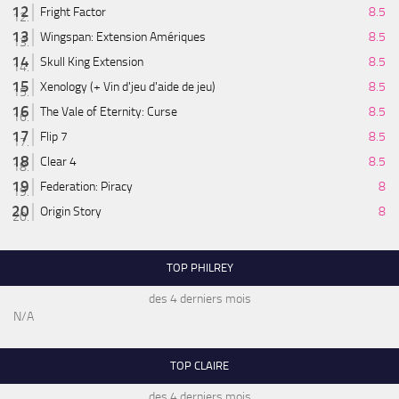
Fright Factor
8.5
Wingspan: Extension Amériques
8.5
Skull King Extension
8.5
Xenology (+ Vin d'jeu d'aide de jeu)
8.5
The Vale of Eternity: Curse
8.5
Flip 7
8.5
Clear 4
8.5
Federation: Piracy
8
Origin Story
8
TOP PHILREY
des 4 derniers mois
N/A
TOP CLAIRE
des 4 derniers mois