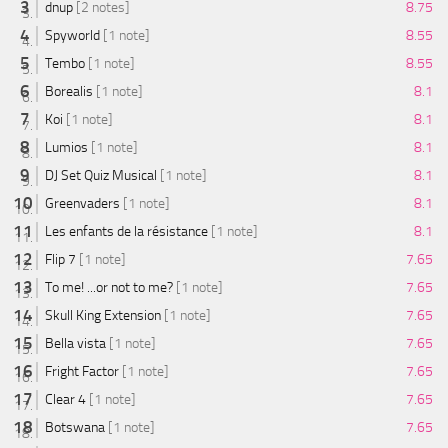
dnup
[2 notes]
8.75
Spyworld
[1 note]
8.55
Tembo
[1 note]
8.55
Borealis
[1 note]
8.1
Koi
[1 note]
8.1
Lumios
[1 note]
8.1
DJ Set Quiz Musical
[1 note]
8.1
Greenvaders
[1 note]
8.1
Les enfants de la résistance
[1 note]
8.1
Flip 7
[1 note]
7.65
To me! ...or not to me?
[1 note]
7.65
Skull King Extension
[1 note]
7.65
Bella vista
[1 note]
7.65
Fright Factor
[1 note]
7.65
Clear 4
[1 note]
7.65
Botswana
[1 note]
7.65