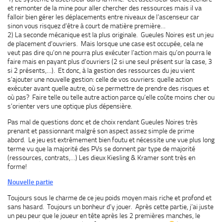
et remonter de la mine pour aller chercher des ressources mais il va
falloir bien gérer les déplacements entre niveaux de l’ascenseur car
sinon vous risquez d’être à court de matière première…
2) La seconde mécanique est la plus originale. Gueules Noires est un jeu
de placement d’ouvriers. Mais lorsque une case est occupée, cela ne
veut pas dire qu’on ne pourra plus exécuter l’action mais qu’on pourra le
faire mais en payant plus d’ouvriers (2 si une seul présent sur la case, 3
si 2 présents,…). Et donc, à la gestion des ressources du jeu vient
s’ajouter une nouvelle gestion: celle de vos ouvriers: quelle action
exécuter avant quelle autre, où se permettre de prendre des risques et
où pas? Faire telle ou telle autre action parce qu’elle coûte moins cher ou
s’orienter vers une optique plus dépensière.
Pas mal de questions donc et de choix rendant Gueules Noires très
prenant et passionnant malgré son aspect assez simple de prime
abord. Le jeu est extrêmement bien foutu et nécessite une vue plus long
terme vu que la majorité des PVs se donnent par type de majorité
(ressources, contrats,…) Les dieux Kiesling & Kramer sont très en
forme!
Nouvelle partie
Toujours sous le charme de ce jeu poids moyen mais riche et profond et
sans hasard. Toujours un bonheur d’y jouer. Après cette partie, j’ai juste
un peu peur que le joueur en tête après les 2 premières manches, le