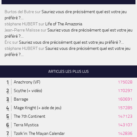
Burtos del Butre
sur
Sauriez vous dire précisément quel est votre jeu
préféré ?…
stéphane HUBERT
sur
Life of The Amazonia
Jean-Pierre Malisse
sur
Sauriez vous dire précisément quel est votre jeu
préféré ?…
Éric
sur
Sauriez vous dire précisément quel est votre jeu préféré ?…
stéphane HUBERT
sur
Sauriez vous dire précisément quel est votre jeu
préféré ?…
ARTICLES LES PLUS LUS
Anachrony (VF)
175028
Scythe (+ vidéo)
170297
Barrage
160691
Mage Knight (+ aide de jeu)
157285
The 7th Continent
147123
Terra Mystica
143107
Tzolk'in: The Mayan Calendar
142836