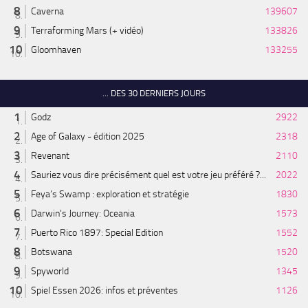
Caverna
139607
Terraforming Mars (+ vidéo)
133826
Gloomhaven
133255
... DES 30 DERNIERS JOURS
Godz
2922
Age of Galaxy - édition 2025
2318
Revenant
2110
Sauriez vous dire précisément quel est votre jeu préféré ?...
2022
Feya’s Swamp : exploration et stratégie
1830
Darwin's Journey: Oceania
1573
Puerto Rico 1897: Special Edition
1552
Botswana
1520
Spyworld
1345
Spiel Essen 2026: infos et préventes
1126