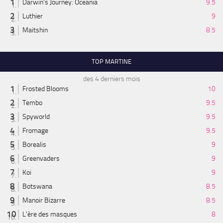
Darwin's Journey: Oceania
9.5
Luthier
9
Maitshin
8.5
TOP MARTINE
des 4 derniers mois
Frosted Blooms
10
Tembo
9.5
Spyworld
9.5
Fromage
9.5
Borealis
9
Greenvaders
9
Koi
9
Botswana
8.5
Manoir Bizarre
8.5
L'ère des masques
8