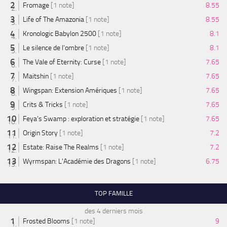
Fromage
[1 note]
8.55
Life of The Amazonia
[1 note]
8.55
Kronologic Babylon 2500
[1 note]
8.1
Le silence de l'ombre
[1 note]
8.1
The Vale of Eternity: Curse
[1 note]
7.65
Maitshin
[1 note]
7.65
Wingspan: Extension Amériques
[1 note]
7.65
Crits & Tricks
[1 note]
7.65
Feya’s Swamp : exploration et stratégie
[1 note]
7.65
Origin Story
[1 note]
7.2
Estate: Raise The Realms
[1 note]
7.2
Wyrmspan: L'Académie des Dragons
[1 note]
6.75
TOP FAMILLE
des 4 derniers mois
Frosted Blooms
[1 note]
9