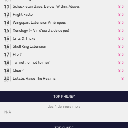
Schackleton Base: Below. Within. Above.
8.5
Fright Factor
8.5
Wingspan: Extension Amériques
8.5
Xenology (+ Vin d'jeu d'aide de jeu)
8.5
Crits & Tricks
8.5
Skull King Extension
8.5
Flip 7
8.5
To me! ...or not to me?
8.5
Clear 4
8.5
Estate: Raise The Realms
8
TOP PHILREY
des 4 derniers mois
N/A
TOP CLAIRE