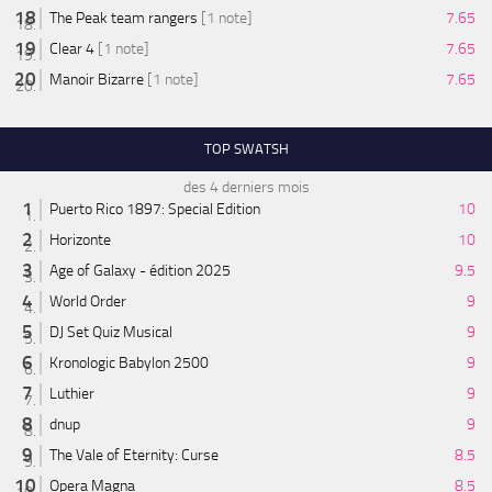
The Peak team rangers
[1 note]
7.65
Clear 4
[1 note]
7.65
Manoir Bizarre
[1 note]
7.65
TOP SWATSH
des 4 derniers mois
Puerto Rico 1897: Special Edition
10
Horizonte
10
Age of Galaxy - édition 2025
9.5
World Order
9
DJ Set Quiz Musical
9
Kronologic Babylon 2500
9
Luthier
9
dnup
9
The Vale of Eternity: Curse
8.5
Opera Magna
8.5