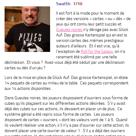
SwatSh
:
7/10
Il est fort à la mode pour le moment de
créer des versions « cartes » ou « dés » de
jeux qui ont connu leur petit succès et
Gueules noires
n’y déroge pas avec Glück
Auf: Das grosse Kartenspiel qui en est la
version cartes des mêmes prestigieux
auteurs d’ailleurs. Et il est vrai, qu’à
l’exception de
Roll for the Galaxy
, on n’a
rarement été sublimé par une telle
déclinaison. Et vous ? Avez-vous déjà été séduit par une déclinaison
cartes ou dés d’un jeu ?
Lors de la mise en place de Glück Auf: Das grosse Kartenspiel, on étale
14 paquets de cartes au milieu de la table. Ces paquets correspondent
aux 14 actions disponibles.
Dans Gueules noires, les joueurs disposaient d’ouvriers sous forme de
cubes qu’ils plaçaient sur les différentes actions désirées. S’il y avait
déjà des cubes sur ces actions, ils devaient en placer un de plus. Ce
système génial a été repris sous forme de cartes. Les joueurs
disposent de cartes « ouvriers » dont les valeurs vont de 1 à 5. Quand
ils veulent réaliser une action, s’il n’y a pas d’ouvrier sur cette action, ils
doivent placer une carte ouvrier de valeur 1. S’il y a déjà des ouvriers