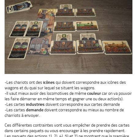
-Les chariots ont des
icônes
qui doivent correspondre aux icônes des
wagons et du quai sur lequel se situent les wagons.
-Il vaut mieux avoir des locomotives de même
couleur
car on va pouvoir
les faire démarrer en même temps et gagner une ou deux action(s).
-Les cartes
industries
doivent correspondre aux cartes demande
-Les cartes
demande
doivent correspondre au mieux au nombre de
charriots à envoyer.
Ces différentes contraintes vont vous empêcher de prendre des cartes
dans certains paquets ou vous encourager à les prendre rapidement.
Les paquets des actions 1), 2), 4), 5) et 7) ne montrent que la première