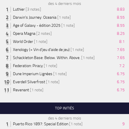
des 4 derniers mois
Luthier
[3 notes]
8.83
Darwin's Journey: Oceania
[1 note]
8.55
Age of Galaxy - édition 2025
[1 note]
8.55
Opera Magna
[2 notes]
8.25
World Order
[1 note]
8.1
Xenology (+ Vin d'jeu d'aide de jeu)
[1 note]
7.65
Schackleton Base: Below. Within. Above.
[1 note]
7.65
Federation: Piracy
[1 note]
7.2
Dune Imperium Lignées
[1 note]
6.75
Everdell Silverfrost
[1 note]
6.75
Revenant
[1 note]
6.75
TOP INITIÉS
des 4 derniers mois
Puerto Rico 1897: Special Edition
[1 note]
9