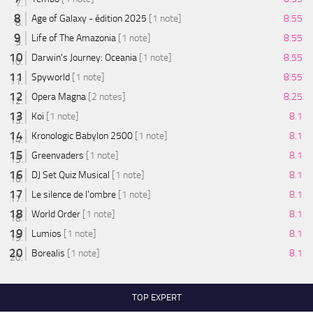
Age of Galaxy - édition 2025
[1 note]
8.55
Life of The Amazonia
[1 note]
8.55
Darwin's Journey: Oceania
[1 note]
8.55
Spyworld
[1 note]
8.55
Opera Magna
[2 notes]
8.25
Koi
[1 note]
8.1
Kronologic Babylon 2500
[1 note]
8.1
Greenvaders
[1 note]
8.1
DJ Set Quiz Musical
[1 note]
8.1
Le silence de l'ombre
[1 note]
8.1
World Order
[1 note]
8.1
Lumios
[1 note]
8.1
Borealis
[1 note]
8.1
TOP EXPERT