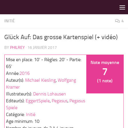
LES MEILLEURS JEUX SONT SUR VIN D'JEU !
Skip to content
INITIÉ
4
Glück Auf: Das grosse Kartenspiel (+ vidéo)
BY
PHILREY
·
16 JANVIER 2017
Mise en place: 10' - Règles: 20' - Partie:
Note moyenne
65'
7
Année:
2016
Auteur(s):
Michael Kiesling
,
Wolfgang
(1 note)
Kramer
Illustrateur(s):
Dennis Lohausen
Editeur(s):
EggertSpiele
,
Pegasus
,
Pegasus
Spiele
Catégorie:
Initié
Age minimum: 10