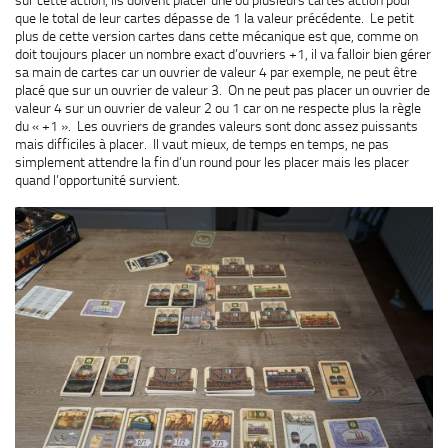
sur cette action, ils doivent placer une ou plusieurs cartes action pour
que le total de leur cartes dépasse de 1 la valeur précédente. Le petit
plus de cette version cartes dans cette mécanique est que, comme on
doit toujours placer un nombre exact d’ouvriers +1, il va falloir bien gérer
sa main de cartes car un ouvrier de valeur 4 par exemple, ne peut être
placé que sur un ouvrier de valeur 3. On ne peut pas placer un ouvrier de
valeur 4 sur un ouvrier de valeur 2 ou 1 car on ne respecte plus la règle
du « +1 ». Les ouvriers de grandes valeurs sont donc assez puissants
mais difficiles à placer. Il vaut mieux, de temps en temps, ne pas
simplement attendre la fin d’un round pour les placer mais les placer
quand l’opportunité survient.