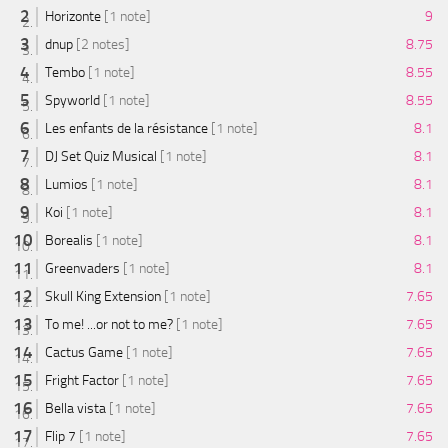
Horizonte
[1 note]
9
dnup
[2 notes]
8.75
Tembo
[1 note]
8.55
Spyworld
[1 note]
8.55
Les enfants de la résistance
[1 note]
8.1
DJ Set Quiz Musical
[1 note]
8.1
Lumios
[1 note]
8.1
Koi
[1 note]
8.1
Borealis
[1 note]
8.1
Greenvaders
[1 note]
8.1
Skull King Extension
[1 note]
7.65
To me! ...or not to me?
[1 note]
7.65
Cactus Game
[1 note]
7.65
Fright Factor
[1 note]
7.65
Bella vista
[1 note]
7.65
Flip 7
[1 note]
7.65