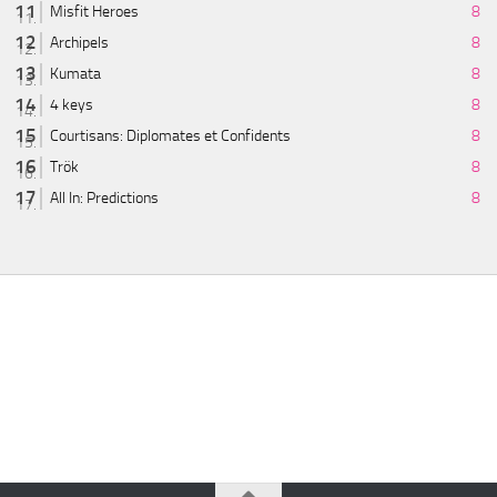
Misfit Heroes
8
Archipels
8
Kumata
8
4 keys
8
Courtisans: Diplomates et Confidents
8
Trök
8
All In: Predictions
8