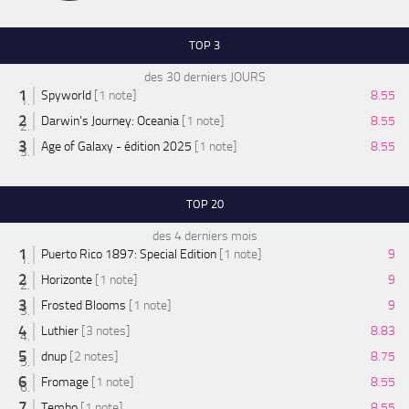
TOP 3
des 30 derniers JOURS
Spyworld
[1 note]
8.55
Darwin's Journey: Oceania
[1 note]
8.55
Age of Galaxy - édition 2025
[1 note]
8.55
TOP 20
des 4 derniers mois
Puerto Rico 1897: Special Edition
[1 note]
9
Horizonte
[1 note]
9
Frosted Blooms
[1 note]
9
Luthier
[3 notes]
8.83
dnup
[2 notes]
8.75
Fromage
[1 note]
8.55
Tembo
[1 note]
8.55