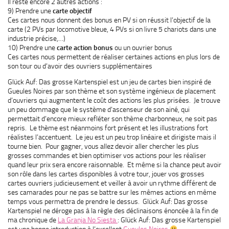
Il reste encore 2 autres actions :
9) Prendre une
carte objectif
Ces cartes nous donnent des bonus en PV si on réussit l’objectif de la
carte (2 PVs par locomotive bleue, 4 PVs si on livre 5 chariots dans une
industrie précise,…)
10) Prendre une
carte action bonus
ou un ouvrier bonus
Ces cartes nous permettent de réaliser certaines actions en plus lors de
son tour ou d’avoir des ouvriers supplémentaires
Glück Auf: Das grosse Kartenspiel est un jeu de cartes bien inspiré de
Gueules Noires par son thème et son système ingénieux de placement
d’ouvriers qui augmentent le coût des actions les plus prisées. Je trouve
un peu dommage que le système d’ascenseur de son ainé, qui
permettait d’encore mieux refléter son thème charbonneux, ne soit pas
repris. Le thème est néanmoins fort présent et les illustrations fort
réalistes l’accentuent. Le jeu est un peu trop linéaire et dirigiste mais il
tourne bien. Pour gagner, vous allez devoir aller chercher les plus
grosses commandes et bien optimiser vos actions pour les réaliser
quand leur prix sera encore raisonnable. Et même si la chance peut avoir
son rôle dans les cartes disponibles à votre tour, jouer vos grosses
cartes ouvriers judicieusement et veiller à avoir un rythme différent de
ses camarades pour ne pas se battre sur les mêmes actions en même
temps vous permettra de prendre le dessus. Glück Auf: Das grosse
Kartenspiel ne déroge pas à la règle des déclinaisons énoncée à la fin de
ma chronique de
La Granja No Siesta
: Glück Auf: Das grosse Kartenspiel