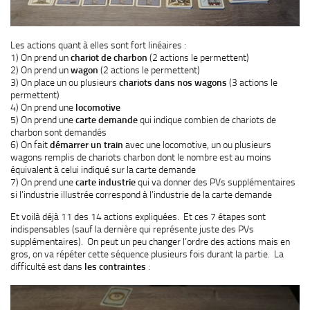
Les actions quant à elles sont fort linéaires :
1) On prend un
chariot de charbon
(2 actions le permettent)
2) On prend un
wagon
(2 actions le permettent)
3) On place un ou plusieurs
chariots dans nos wagons
(3 actions le
permettent)
4) On prend une
locomotive
5) On prend une
carte demande
qui indique combien de chariots de
charbon sont demandés
6) On fait
démarrer un train
avec une locomotive, un ou plusieurs
wagons remplis de chariots charbon dont le nombre est au moins
équivalent à celui indiqué sur la carte demande
7) On prend une
carte industrie
qui va donner des PVs supplémentaires
si l’industrie illustrée correspond à l’industrie de la carte demande
Et voilà déjà 11 des 14 actions expliquées. Et ces 7 étapes sont
indispensables (sauf la dernière qui représente juste des PVs
supplémentaires). On peut un peu changer l’ordre des actions mais en
gros, on va répéter cette séquence plusieurs fois durant la partie. La
difficulté est dans
les contraintes
: