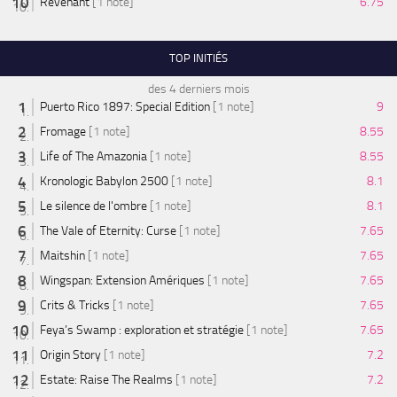
Revenant
[1 note]
6.75
TOP INITIÉS
des 4 derniers mois
Puerto Rico 1897: Special Edition
[1 note]
9
Fromage
[1 note]
8.55
Life of The Amazonia
[1 note]
8.55
Kronologic Babylon 2500
[1 note]
8.1
Le silence de l'ombre
[1 note]
8.1
The Vale of Eternity: Curse
[1 note]
7.65
Maitshin
[1 note]
7.65
Wingspan: Extension Amériques
[1 note]
7.65
Crits & Tricks
[1 note]
7.65
Feya’s Swamp : exploration et stratégie
[1 note]
7.65
Origin Story
[1 note]
7.2
Estate: Raise The Realms
[1 note]
7.2