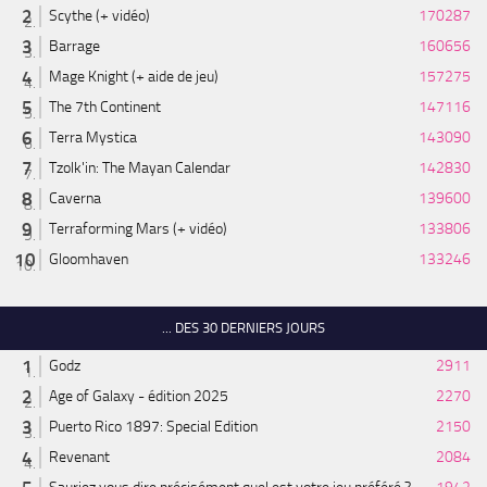
Scythe (+ vidéo)
170287
Barrage
160656
Mage Knight (+ aide de jeu)
157275
The 7th Continent
147116
Terra Mystica
143090
Tzolk'in: The Mayan Calendar
142830
Caverna
139600
Terraforming Mars (+ vidéo)
133806
Gloomhaven
133246
... DES 30 DERNIERS JOURS
Godz
2911
Age of Galaxy - édition 2025
2270
Puerto Rico 1897: Special Edition
2150
Revenant
2084