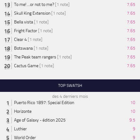
To me! ...or not to me?
[1 note]
7.65
Skull King Extension
[1 note]
7.65
Bella vista
[1 note]
7.65
Fright Factor
[1 note]
7.65
Clear 4
[1 note]
7.65
Botswana
[1 note]
7.65
The Peak team rangers
[1 note]
7.65
Cactus Game
[1 note]
7.65
TOP SWATSH
des 4 derniers mois
Puerto Rico 1897: Special Edition
10
Horizonte
10
Age of Galaxy - édition 2025
9.5
Luthier
9
World Order
9