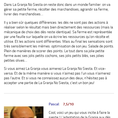
Dans La Granja No Siesta on reste donc dans un monde familier: on va
gérer sa petite ferme, récolter des marchandises, agrandir sa ferme,
livrer des marchandises…
Il y a bien sûr quelques différences: les dés ne sont pas des actions à
réaliser selon le résultat mais bien directement des ressources (mais la
mécanique de choix des dés reste identique). Sa ferme est représentée
par une feuille sur laquelle on va écrire les ressources qu’on récolte et
utilise. Et les actions sont différentes. Mais au final les sensations sont
très sensiblement les mêmes: optimisation de son jeu. Salade de points.
Plein de manières de scorer des points. Le tout dans sa jolie petite
ferme avec ses jolis petits cochons, ses jolis petits blés, ses jolies
petites olives…
Si vous aimez La Granja vous aimerez La Granja No Siesta. Et vice-
versa. Et de la même manière si vous n’aimez pas l’un vous n’aimerez
pas l’autre. Et si vous ne connaissez aucun des deux, n’hésitez pas à
accepter une partie de La Granja No Siesta, c’est un bon jeu!
Pascal
:
7,5/10
Cool, voici un jeu qui vous incite à faire la
sieste ! L’adaptation de la Granja aux dés