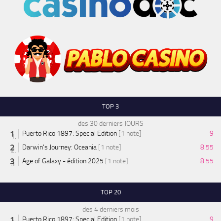
TOP 3
des 30 derniers JOURS
Puerto Rico 1897: Special Edition
[1 note]
9
Darwin's Journey: Oceania
[1 note]
8.55
Age of Galaxy - édition 2025
[1 note]
8.55
TOP 20
des 4 derniers mois
Puerto Rico 1897: Special Edition
[1 note]
9