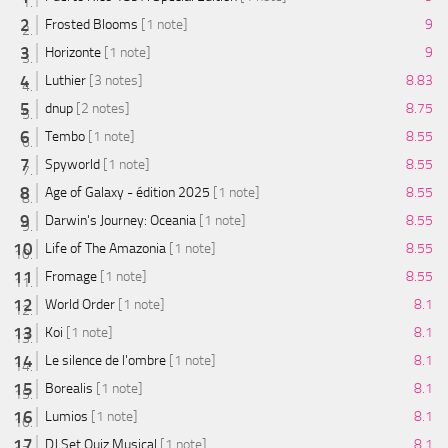
Frosted Blooms
[1 note]
9
Horizonte
[1 note]
9
Luthier
[3 notes]
8.83
dnup
[2 notes]
8.75
Tembo
[1 note]
8.55
Spyworld
[1 note]
8.55
Age of Galaxy - édition 2025
[1 note]
8.55
Darwin's Journey: Oceania
[1 note]
8.55
Life of The Amazonia
[1 note]
8.55
Fromage
[1 note]
8.55
World Order
[1 note]
8.1
Koi
[1 note]
8.1
Le silence de l'ombre
[1 note]
8.1
Borealis
[1 note]
8.1
Lumios
[1 note]
8.1
DJ Set Quiz Musical
[1 note]
8.1