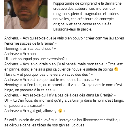
l’opportunité de comprendre la démarche
créative des auteurs, ces merveilleux
magiciens plein d’imagination et d’idées
nouvelles, ces créateurs de concepts
originaux et sans cesse renouvelés.
Laissons-leur la parole:
Andreas: « Ach qu’est-ce que je vais bien pouvoir créer comme jeu après
l’énorme succès de la Granja? »
Henning: « tu n’as pas d’idée? »
Andreas: « Ach non »
Uli: « et pourquoi pas une extension? »
Andreas: « Ach je voudrais bien, j’y ai pensé, mais mon tableur Excel est
en panne, donc je ne sais pas calculer de nouvelle salade de points
»
Harald: « et pourquoi pas une version avec des dés? »
Andreas: « Ach est-ce que tout le monde ne fait pas ca? »
Henning: « tu t’en fous, du moment qu’il y a La Granja dans le nom c’est
bingo, on passera à la caisse! »
Andreas: « Ach est-ce qu’il n’y a pas déjà des dés dans La Granja? »
Uli: « tu t’en fous, du moment qu’il y a La Granja dans le nom c’est bingo,
on passera à la caisse! »
Andreas: « Ach gut gut, allonz-y!
»
Et voilà un coin de voile levé sur l’incroyable bouillonnement créatif qui
se déroule dans les têtes de nos génies ludiques!