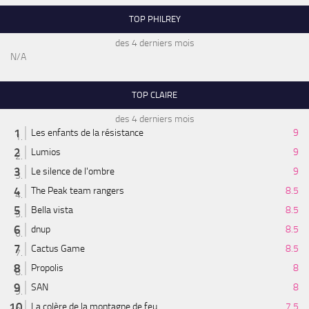
TOP PHILREY
des 4 derniers mois
N/A
TOP CLAIRE
des 4 derniers mois
Les enfants de la résistance
9
Lumios
9
Le silence de l'ombre
9
The Peak team rangers
8.5
Bella vista
8.5
dnup
8.5
Cactus Game
8.5
Propolis
8
SAN
8
La colère de la montagne de feu
7.5