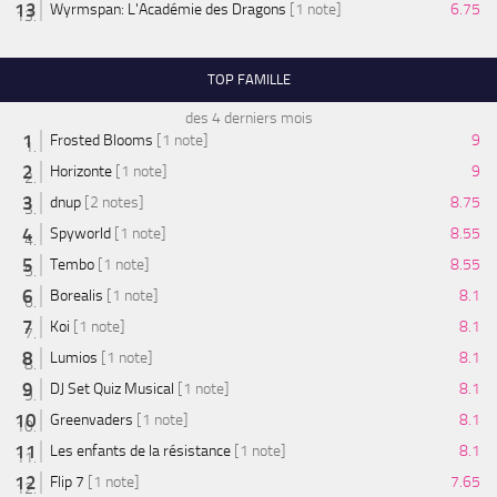
Wyrmspan: L'Académie des Dragons
[1 note]
6.75
TOP FAMILLE
des 4 derniers mois
Frosted Blooms
[1 note]
9
Horizonte
[1 note]
9
dnup
[2 notes]
8.75
Spyworld
[1 note]
8.55
Tembo
[1 note]
8.55
Borealis
[1 note]
8.1
Koi
[1 note]
8.1
Lumios
[1 note]
8.1
DJ Set Quiz Musical
[1 note]
8.1
Greenvaders
[1 note]
8.1
Les enfants de la résistance
[1 note]
8.1
Flip 7
[1 note]
7.65