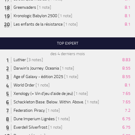
Greenvaders
[1 note]
8.1
Kronologic Babylon 2500
[1 note]
8.1
Les enfants de la résistance
[1 note]
8.1
TOP EXPERT
des 4 derniers mois
Luthier
[3 notes]
8.83
Darwin's Journey: Oceania
[1 note]
8.55
Age of Galaxy - édition 2025
[1 note]
8.55
World Order
[1 note]
8.1
Xenology (+ Vin d'jeu d'aide de jeu)
[1 note]
7.65
Schackleton Base: Below. Within. Above.
[1 note]
7.65
Federation: Piracy
[1 note]
7.2
Dune Imperium Lignées
[1 note]
6.75
Everdell Silverfrost
[1 note]
6.75