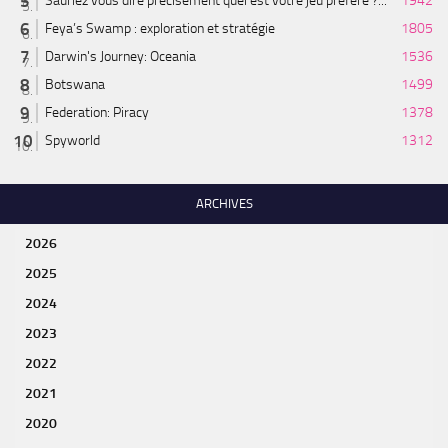
Sauriez vous dire précisément quel est votre jeu préféré ?...
1942
Feya’s Swamp : exploration et stratégie
1805
Darwin's Journey: Oceania
1536
Botswana
1499
Federation: Piracy
1378
Spyworld
1312
ARCHIVES
2026
2025
2024
2023
2022
2021
2020