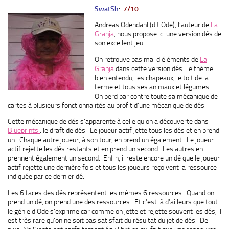
SwatSh
:
7/10
Andreas Odendahl (dit Ode), l’auteur de
La
Granja
, nous propose ici une version dés de
son excellent jeu.
On retrouve pas mal d’éléments de
La
Granja
dans cette version dés : le thème
bien entendu, les chapeaux, le toit de la
ferme et tous ses animaux et légumes.
On perd par contre toute sa mécanique de
cartes à plusieurs fonctionnalités au profit d’une mécanique de dés.
Cette mécanique de dés s’apparente à celle qu’on a découverte dans
Blueprints
: le draft de dés. Le joueur actif jette tous les dés et en prend
un. Chaque autre joueur, à son tour, en prend un également. Le joueur
actif rejette les dés restants et en prend un second. Les autres en
prennent également un second. Enfin, il reste encore un dé que le joueur
actif rejette une dernière fois et tous les joueurs reçoivent la ressource
indiquée par ce dernier dé.
Les 6 faces des dés représentent les mêmes 6 ressources. Quand on
prend un dé, on prend une des ressources. Et c’est là d’ailleurs que tout
le génie d’Ode s’exprime car comme on jette et rejette souvent les dés, il
est très rare qu’on ne soit pas satisfait du résultat du jet de dés. De