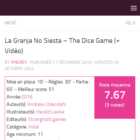
LES MEILLEURS JEUX SONT SUR VIN D'JEU !
Skip to content
INITIÉ
0
La Granja No Siesta – The Dice Game (+
Vidéo)
BY
PHILREY
· PUBLISHED
11 DÉCEMBRE 2016
· UPDATED
18
OCTOBRE 2024
Mise en place: 10' - Règles: 30' - Partie:
Note moyenne
65' - Meilleur score: 51
7.67
Année:
2016
Auteur(s):
Andreas Odendahl
(3 notes)
Illustrateur(s):
Harald Lieske
Editeur(s):
Stronghold games
Catégorie:
Initié
Age minimum: 11