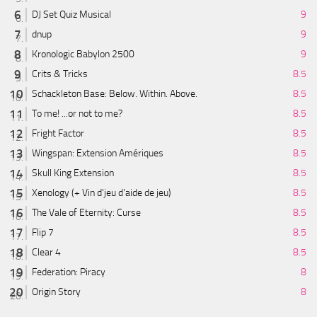
DJ Set Quiz Musical
9
dnup
9
Kronologic Babylon 2500
9
Crits & Tricks
8.5
Schackleton Base: Below. Within. Above.
8.5
To me! ...or not to me?
8.5
Fright Factor
8.5
Wingspan: Extension Amériques
8.5
Skull King Extension
8.5
Xenology (+ Vin d'jeu d'aide de jeu)
8.5
The Vale of Eternity: Curse
8.5
Flip 7
8.5
Clear 4
8.5
Federation: Piracy
8
Origin Story
8