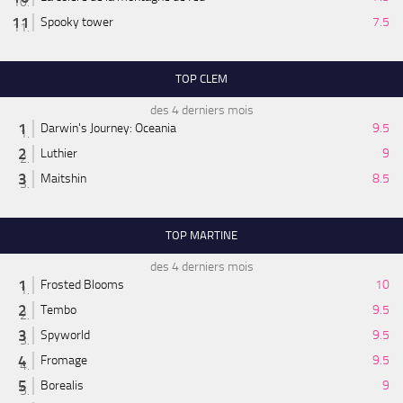
Spooky tower
7.5
TOP CLEM
des 4 derniers mois
Darwin's Journey: Oceania
9.5
Luthier
9
Maitshin
8.5
TOP MARTINE
des 4 derniers mois
Frosted Blooms
10
Tembo
9.5
Spyworld
9.5
Fromage
9.5
Borealis
9