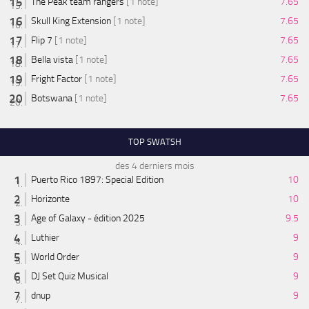
The Peak team rangers
[1 note]
7.65
Skull King Extension
[1 note]
7.65
Flip 7
[1 note]
7.65
Bella vista
[1 note]
7.65
Fright Factor
[1 note]
7.65
Botswana
[1 note]
7.65
TOP SWATSH
des 4 derniers mois
Puerto Rico 1897: Special Edition
10
Horizonte
10
Age of Galaxy - édition 2025
9.5
Luthier
9
World Order
9
DJ Set Quiz Musical
9
dnup
9