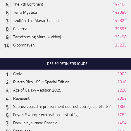
The 7th Continent
147104
Terra Mystica
143080
Tzolk'in: The Mayan Calendar
142824
Caverna
139595
Terraforming Mars (+ vidéo)
133798
Gloomhaven
133235
... DES 30 DERNIERS JOURS
Godz
2902
Puerto Rico 1897: Special Edition
2310
Age of Galaxy - édition 2025
2228
Revenant
2053
Sauriez vous dire précisément quel est votre jeu préféré ?...
1860
Feya’s Swamp : exploration et stratégie
1782
Darwin's Journey: Oceania
1494