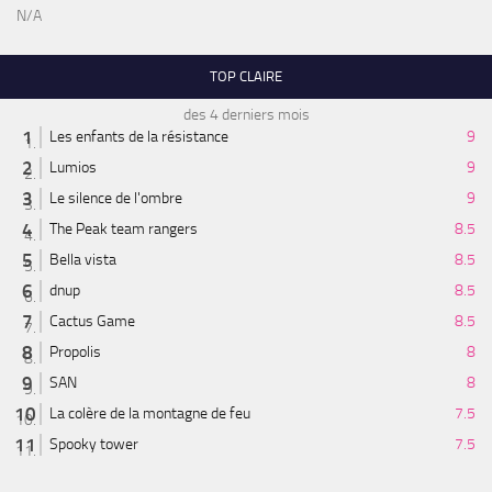
N/A
TOP CLAIRE
des 4 derniers mois
Les enfants de la résistance
9
Lumios
9
Le silence de l'ombre
9
The Peak team rangers
8.5
Bella vista
8.5
dnup
8.5
Cactus Game
8.5
Propolis
8
SAN
8
La colère de la montagne de feu
7.5
Spooky tower
7.5