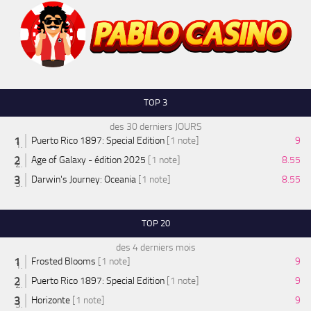
TOP 3
des 30 derniers JOURS
Puerto Rico 1897: Special Edition
[1 note]
9
Age of Galaxy - édition 2025
[1 note]
8.55
Darwin's Journey: Oceania
[1 note]
8.55
TOP 20
des 4 derniers mois
Frosted Blooms
[1 note]
9
Puerto Rico 1897: Special Edition
[1 note]
9
Horizonte
[1 note]
9