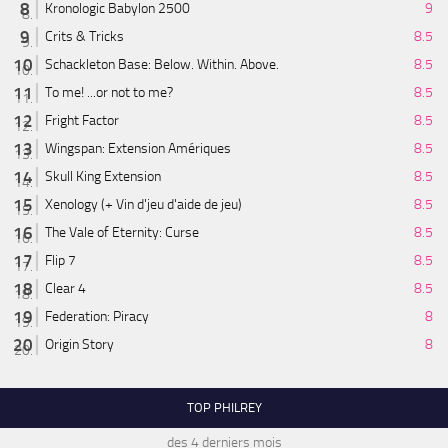
Kronologic Babylon 2500
9
Crits & Tricks
8.5
Schackleton Base: Below. Within. Above.
8.5
To me! ...or not to me?
8.5
Fright Factor
8.5
Wingspan: Extension Amériques
8.5
Skull King Extension
8.5
Xenology (+ Vin d'jeu d'aide de jeu)
8.5
The Vale of Eternity: Curse
8.5
Flip 7
8.5
Clear 4
8.5
Federation: Piracy
8
Origin Story
8
TOP PHILREY
des 4 derniers mois