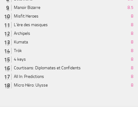
Manoir Bizarre
8.5
Misfit Heroes
8
L'ère des masques
8
Archipels
8
Kumata
8
Trök
8
4 keys
8
Courtisans: Diplomates et Confidents
8
All In: Predictions
8
Micro Héro: Ulysse
8