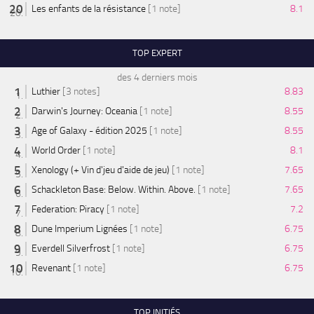
Les enfants de la résistance
[1 note]
8.1
TOP EXPERT
des 4 derniers mois
Luthier
[3 notes]
8.83
Darwin's Journey: Oceania
[1 note]
8.55
Age of Galaxy - édition 2025
[1 note]
8.55
World Order
[1 note]
8.1
Xenology (+ Vin d'jeu d'aide de jeu)
[1 note]
7.65
Schackleton Base: Below. Within. Above.
[1 note]
7.65
Federation: Piracy
[1 note]
7.2
Dune Imperium Lignées
[1 note]
6.75
Everdell Silverfrost
[1 note]
6.75
Revenant
[1 note]
6.75
TOP INITIÉS