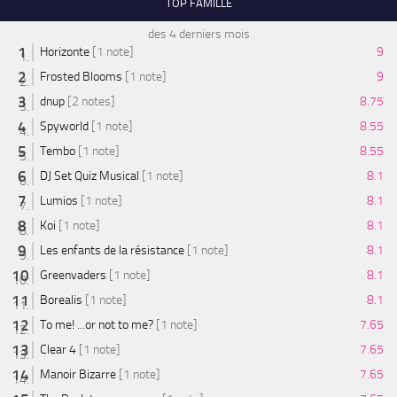
TOP FAMILLE
des 4 derniers mois
Horizonte
[1 note]
9
Frosted Blooms
[1 note]
9
dnup
[2 notes]
8.75
Spyworld
[1 note]
8.55
Tembo
[1 note]
8.55
DJ Set Quiz Musical
[1 note]
8.1
Lumios
[1 note]
8.1
Koi
[1 note]
8.1
Les enfants de la résistance
[1 note]
8.1
Greenvaders
[1 note]
8.1
Borealis
[1 note]
8.1
To me! ...or not to me?
[1 note]
7.65
Clear 4
[1 note]
7.65
Manoir Bizarre
[1 note]
7.65