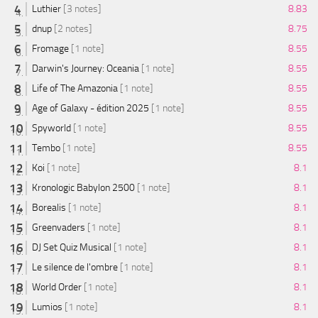
Luthier
[3 notes]
8.83
dnup
[2 notes]
8.75
Fromage
[1 note]
8.55
Darwin's Journey: Oceania
[1 note]
8.55
Life of The Amazonia
[1 note]
8.55
Age of Galaxy - édition 2025
[1 note]
8.55
Spyworld
[1 note]
8.55
Tembo
[1 note]
8.55
Koi
[1 note]
8.1
Kronologic Babylon 2500
[1 note]
8.1
Borealis
[1 note]
8.1
Greenvaders
[1 note]
8.1
DJ Set Quiz Musical
[1 note]
8.1
Le silence de l'ombre
[1 note]
8.1
World Order
[1 note]
8.1
Lumios
[1 note]
8.1