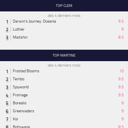
TOP CLEM
des 4 derniers mois
Darwin's Journey: Oceania
9.5
Luthier
9
Maitshin
8.5
TOP MARTINE
des 4 derniers mois
Frosted Blooms
10
Tembo
9.5
Spyworld
9.5
Fromage
9.5
Borealis
9
Greenvaders
9
Koi
9
Botswana
8.5