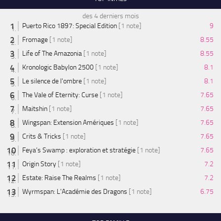
des 4 derniers mois
Puerto Rico 1897: Special Edition
[1 note]
9
Fromage
[1 note]
8.55
Life of The Amazonia
[1 note]
8.55
Kronologic Babylon 2500
[1 note]
8.1
Le silence de l'ombre
[1 note]
8.1
The Vale of Eternity: Curse
[1 note]
7.65
Maitshin
[1 note]
7.65
Wingspan: Extension Amériques
[1 note]
7.65
Crits & Tricks
[1 note]
7.65
Feya’s Swamp : exploration et stratégie
[1 note]
7.65
Origin Story
[1 note]
7.2
Estate: Raise The Realms
[1 note]
7.2
Wyrmspan: L'Académie des Dragons
[1 note]
6.75