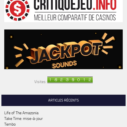
Visites:
ARTICLES RÉCENTS
Life of The Amazonia
Take Time: mise-à-jour
Tembo