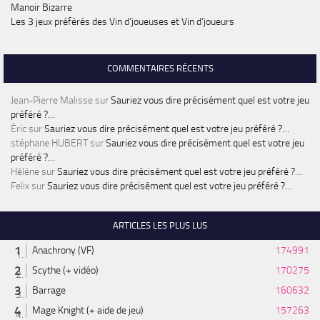
Manoir Bizarre
Les 3 jeux préférés des Vin d’joueuses et Vin d’joueurs
COMMENTAIRES RÉCENTS
Jean-Pierre Malisse
sur
Sauriez vous dire précisément quel est votre jeu
préféré ?…
Éric
sur
Sauriez vous dire précisément quel est votre jeu préféré ?…
stéphane HUBERT
sur
Sauriez vous dire précisément quel est votre jeu
préféré ?…
Hélène
sur
Sauriez vous dire précisément quel est votre jeu préféré ?…
Felix
sur
Sauriez vous dire précisément quel est votre jeu préféré ?…
ARTICLES LES PLUS LUS
Anachrony (VF)
174991
Scythe (+ vidéo)
170275
Barrage
160632
Mage Knight (+ aide de jeu)
157263