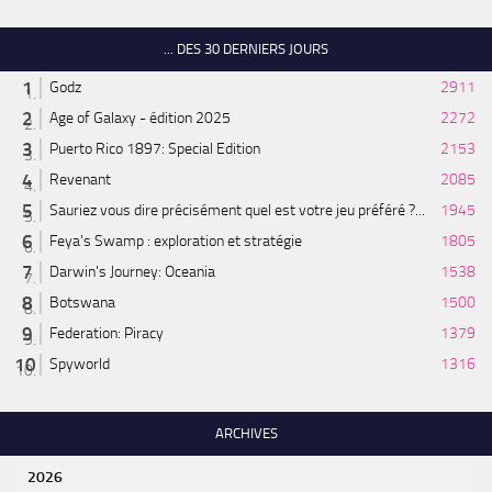
... DES 30 DERNIERS JOURS
Godz
2911
Age of Galaxy - édition 2025
2272
Puerto Rico 1897: Special Edition
2153
Revenant
2085
Sauriez vous dire précisément quel est votre jeu préféré ?...
1945
Feya’s Swamp : exploration et stratégie
1805
Darwin's Journey: Oceania
1538
Botswana
1500
Federation: Piracy
1379
Spyworld
1316
ARCHIVES
2026