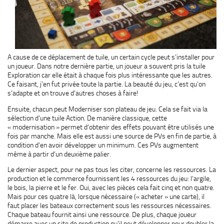
A cause de ce déplacement de tuile, un certain cycle peut s’installer pour
un joueur. Dans notre dernière partie, un joueur a souvent pris la tuile
Exploration car elle était à chaque fois plus intéressante que les autres.
Ce faisant, j’en fut privée toute la partie. La beauté du jeu, c’est qu’on
s’adapte et on trouve d’autres choses à faire!
Ensuite, chacun peut Moderniser son plateau de jeu. Cela se fait via la
sélection d’une tuile Action. De manière classique, cette
« modernisation » permet d’obtenir des effets pouvant être utilisés une
fois par manche. Mais elle est aussi une source de PVs en fin de partie, à
condition d’en avoir développer un minimum. Ces PVs augmentent
même à partir d’un deuxième palier.
Le dernier aspect, pour ne pas tous les citer, concerne les ressources. La
production et le commerce fournissent les 4 ressources du jeu: l’argile,
le bois, la pierre et le fer. Oui, avec les pièces cela fait cinq et non quatre.
Mais pour ces quatre là, lorsque nécessaire (« acheter » une carte), il
faut placer les bateaux correctement sous les ressources nécessaires.
Chaque bateau fournit ainsi une ressource. De plus, chaque joueur
démarre avec un site de production qu’il peut développer pour doubler la