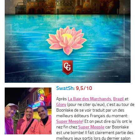
SwatSh
:
9,5/10
Après
La Baie des Marchands
,
Brazil
et
Glory
(pour ne citer qu’eux), c’est au tour de
Boonlake de se voir traduit par un des
meilleurs éditeurs Français du moment:
Super Meeple
! Et on peut dire qu’ils ont le
nez fin chez
Super Meeple
car Boonlake
est une bombe! Il fait clairement partie des
meilleurs jeux sortis lors du dernier salon