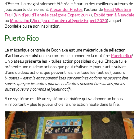
d’Essen. Il a magistralement été réalisé par un des meilleurs auteurs de
jeux experts du moment:
Alexander Pfister
, l’auteur de
Great Western
Trail
(
Vin d’jeu d’l’année catégorie Expert 2017
),
Expédition à Newdale
ou
Maracaibo
(
Vin d’jeu d’l’année catégorie Expert 2020
) auquel
Boonlake puise son inspiration.
Puerto Rico
La mécanique centrale de Boonlake est une mécanique de
sélection
d’action avec suivi
un peu comme le pionnier en la matière:
Puerto Rico
!
Un plateau présente les 7 tuiles action possibles du jeu. Chaque tuile
présente une ou deux actions que peut réaliser le joueur actif suivies
d’une ou deux actions que peuvent réaliser tous les (autres) joueurs
(« autres » est mis entre parenthèses car certaines actions ne peuvent être
suivies que par les autres joueurs et d’autres peuvent être suivies par les
autres joueurs y compris le joueur actif
).
A ce système est lié un système de rivière qui va donner un bonus
« important » plus le joueur choisira une action haute dans la file.