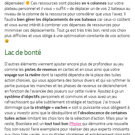
dépensées!
Ces ressources sont placées
en 4 colonnes
sur votre
plateau personnel et il vous « suffit » de déplacer un de vos 2 bateaux au
niveau de la colonne de la ressource pour considérer que vous l’avez. Il
faudra
bien gérer les déplacements de vos bateaux
car ceux-ci coûtent
et vous aurez intérêt à combiner vos dépenses de ressources pour
minimiser ces déplacements. Tout ça est très très bon, rend vos choix
plus difficiles et vous oblige à une optimisation constante de vos actions
Lac de bonté
D’autres éléments viennent ajouter encore plus de profondeur au jeu
comme les
pistes de revenus
en cartes et en sous ainsi que votre
voyage sur la rivière
dont la rapidité dépendra de la place des tuiles
action choisies, qui vous apportera des bonus divers et qui va rythmer la
partie puisque les manches et les phases de revenus se déclencheront
en fonction de l’avancée des joueurs sur cette rivière. Ajoutez à ça un
système d’objectifs
personnels et communs et vous avez un jeu
rafraichissant qui allie subtilement stratégie et tactique. J’ai trouvé
dommage que
la stratégie « vaches »
soit si puissante vous obligeant à
vous y investir ainsi que le déséquilibre et
l’obsolescence de certaines
tuiles action
limitant les choix lors de la sélection d’action. Mais pour le
reste, Boonlake est un
tout tout bon
Pfister
qui démontre une nouvelle
fois son savoir faire exemplaire pour réaliser des jeux experts innovants
aux choix très variés, aux multiples stratégies et extrêmement plaisants