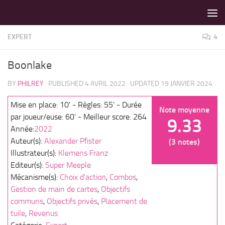
LES MEILLEURS JEUX SONT SUR VIN D'JEU !
Skip to content
EXPERT
4
Boonlake
BY
PHILREY
· PUBLISHED
4 AVRIL 2022
· UPDATED
19 JANVIER 2024
Mise en place: 10' - Règles: 55' - Durée
Note moyenne
par joueur/euse: 60' - Meilleur score: 264
9.33
Année:
2022
Auteur(s):
Alexander Pfister
(3 notes)
Illustrateur(s):
Klemens Franz
Editeur(s):
Super Meeple
Mécanisme(s):
Choix d'action
,
Combos
,
Gestion de main de cartes
,
Objectifs
communs
,
Objectifs privés
,
Placement de
tuile
,
Revenus