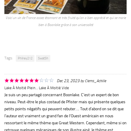
Voici un vin de France assez étonnant et très fruité qu’on a bien apprécié et qui se marie
bien à Boonlake grâce à son universalité
Tags:
Philrey212
SwatSh
Dec 23, 2023
by
Clems_Achille
Lake À Moitié Plein... Lake À Moitié Vide
Je suis un peu partagé concernant Boonlake. C’est un expert de bon
niveau. Peut-être le plus costaud de Pfister mais qui présente quelques
petits points négatifs qui peuvent rebuter…. Tout d’abord on se dit que
l’auteur est vraiment un grand fan de l’Ouest américain en nous
ressortant le même thème que Great Western. Cependant, même si on
retrouve quelques mécaniques de son illustre ainé, le thème est