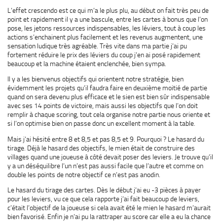
L’effet crescendo est ce qui m’a le plus plu, au début on fait très peu de
point et rapidement il y a une bascule, entre les cartes à bonus que l’on
pose, les jetons ressources indispensables, les léviers, tout à coup les
actions s’enchainent plus facilement et les revenus augmentent, une
sensation ludique très agréable. Très vite dans ma partie j’ai pu
fortement réduire le prix des léviers du coup j’en ai posé rapidement
beaucoup et la machine étaient enclenchée, bien sympa.
Il y a les bienvenus objectifs qui orientent notre stratégie, bien
évidemment les projets qu’il faudra faire en deuxième moitié de partie
quand on sera devenu plus efficace et le sien est bien sûr indispensable
avec ses 14 points de victoire, mais aussi les objectifs que l’on doit
remplir à chaque scoring, tout cela organise notre partie nous oriente et
si l’on optimise bien on passe donc un excellent moment à la table.
Mais j’ai hésité entre 8 et 8,5 et pas 8,5 et 9. Pourquoi ? Le hasard du
tirage. Déjà le hasard des objectifs, le mien était de construire des
villages quand une joueuse à côté devait poser des leviers. Je trouve qu’il
y a un déséquilibre l’un n’est pas aussi facile que l’autre et comme on
double les points de notre objectif ce n’est pas anodin.
Le hasard du tirage des cartes. Dès le début j’ai eu -3 pièces à payer
pour les leviers, vu ce que cela rapporte j’ai fait beaucoup de leviers,
c’était l’objectif de la joueuse si cela avait été le mien le hasard m’aurait
bien favorisé. Enfin je n’ai pu la rattraper au score car elle a eu la chance