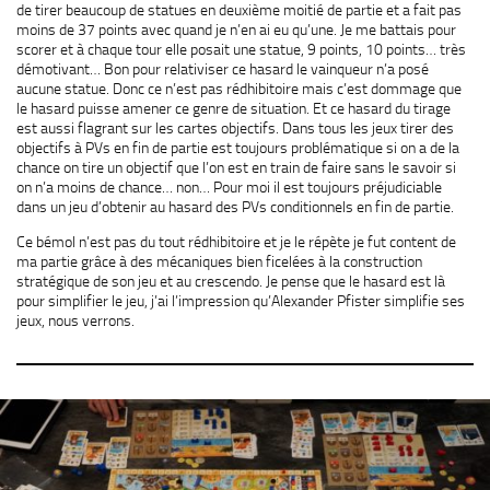
de tirer beaucoup de statues en deuxième moitié de partie et a fait pas
moins de 37 points avec quand je n’en ai eu qu’une. Je me battais pour
scorer et à chaque tour elle posait une statue, 9 points, 10 points… très
démotivant… Bon pour relativiser ce hasard le vainqueur n’a posé
aucune statue. Donc ce n’est pas rédhibitoire mais c’est dommage que
le hasard puisse amener ce genre de situation. Et ce hasard du tirage
est aussi flagrant sur les cartes objectifs. Dans tous les jeux tirer des
objectifs à PVs en fin de partie est toujours problématique si on a de la
chance on tire un objectif que l’on est en train de faire sans le savoir si
on n’a moins de chance… non… Pour moi il est toujours préjudiciable
dans un jeu d’obtenir au hasard des PVs conditionnels en fin de partie.
Ce bémol n’est pas du tout rédhibitoire et je le répète je fut content de
ma partie grâce à des mécaniques bien ficelées à la construction
stratégique de son jeu et au crescendo. Je pense que le hasard est là
pour simplifier le jeu, j’ai l’impression qu’Alexander Pfister simplifie ses
jeux, nous verrons.