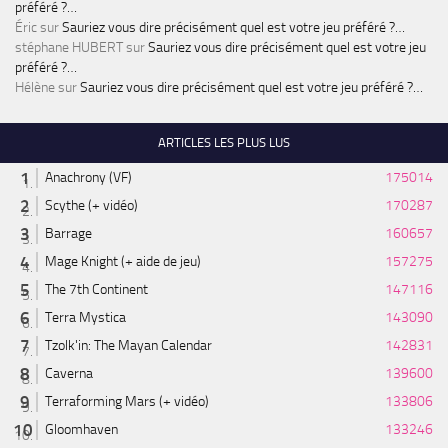
préféré ?…
Éric
sur
Sauriez vous dire précisément quel est votre jeu préféré ?…
stéphane HUBERT
sur
Sauriez vous dire précisément quel est votre jeu
préféré ?…
Hélène
sur
Sauriez vous dire précisément quel est votre jeu préféré ?…
ARTICLES LES PLUS LUS
Anachrony (VF)
175014
Scythe (+ vidéo)
170287
Barrage
160657
Mage Knight (+ aide de jeu)
157275
The 7th Continent
147116
Terra Mystica
143090
Tzolk'in: The Mayan Calendar
142831
Caverna
139600
Terraforming Mars (+ vidéo)
133806
Gloomhaven
133246