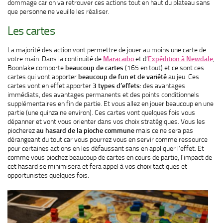
dommage car on va retrouver ces actions tout en haut du plateau sans
que personne ne veuille les réaliser.
Les cartes
La majorité des action vont permettre de jouer au moins une carte de
votre main. Dans la continuité de
Maracaibo
et d’
Expédition à Newdale
,
Boonlake comporte
beaucoup de cartes
(165 en tout) et ce sont ces
cartes qui vont apporter
beaucoup de fun et de variété
au jeu. Ces
cartes vont en effet apporter
3 types d’effets
: des avantages
immédiats, des avantages permanents et des points conditionnels
supplémentaires en fin de partie. Et vous allez en jouer beaucoup en une
partie (une quinzaine environ). Ces cartes vont quelques fois vous
dépanner et vont vous orienter dans vos choix stratégiques. Vous les
piocherez
au hasard de la pioche commune
mais ce ne sera pas
dérangeant du tout car vous pourrez vous en servir comme ressource
pour certaines actions en les défaussant sans en appliquer l’effet. Et
comme vous piochez beaucoup de cartes en cours de partie, l’impact de
cet hasard se minimisera et fera appel à vos choix tactiques et
opportunistes quelques fois.