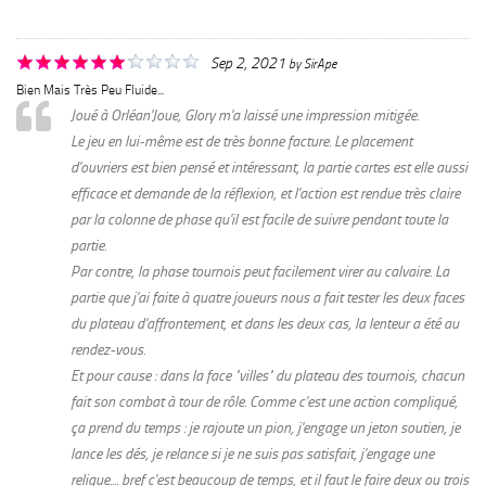
Sep 2, 2021
by
SirApe
Bien Mais Très Peu Fluide...
Joué à Orléan'Joue, Glory m'a laissé une impression mitigée.
Le jeu en lui-même est de très bonne facture. Le placement
d'ouvriers est bien pensé et intéressant, la partie cartes est elle aussi
efficace et demande de la réflexion, et l'action est rendue très claire
par la colonne de phase qu'il est facile de suivre pendant toute la
partie.
Par contre, la phase tournois peut facilement virer au calvaire. La
partie que j'ai faite à quatre joueurs nous a fait tester les deux faces
du plateau d'affrontement, et dans les deux cas, la lenteur a été au
rendez-vous.
Et pour cause : dans la face "villes" du plateau des tournois, chacun
fait son combat à tour de rôle. Comme c'est une action compliqué,
ça prend du temps : je rajoute un pion, j'engage un jeton soutien, je
lance les dés, je relance si je ne suis pas satisfait, j'engage une
relique.... bref c'est beaucoup de temps, et il faut le faire deux ou trois