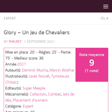
LES MEILLEURS JEUX SONT SUR VIN D'JEU !
Skip to content
EXPERT
8
Glory – Un Jeu de Chevaliers
BY
PHILREY
·
1 SEPTEMBRE 2021
Mise en place: 20' - Règles: 25' - Partie:
Note moyenne
75' - Meilleur score: 36
9
Année:
2021
Auteur(s):
Dominik Mucha
,
Marcin Wisthal
(1 note)
Illustrateur(s):
Jarek Nocoń
,
Tymoteusz
Chliszcz
Editeur(s):
Super Meeple
Mécanisme(s):
Collection
,
Combat
,
Jets de
dés
,
Placement d'ouvriers
Catégorie:
Expert