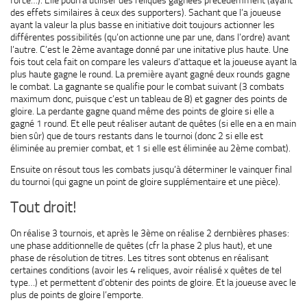
des effets similaires à ceux des supporters). Sachant que l’a joueuse
ayant la valeur la plus basse en initiative doit toujours actionner les
différentes possibilités (qu’on actionne une par une, dans l’ordre) avant
l’autre. C’est le 2ème avantage donné par une initative plus haute. Une
fois tout cela fait on compare les valeurs d’attaque et la joueuse ayant la
plus haute gagne le round. La première ayant gagné deux rounds gagne
le combat. La gagnante se qualifie pour le combat suivant (3 combats
maximum donc, puisque c’est un tableau de 8) et gagner des points de
gloire. La perdante gagne quand même des points de gloire si elle a
gagné 1 round. Et elle peut réaliser autant de quêtes (si elle en a en main
bien sûr) que de tours restants dans le tournoi (donc 2 si elle est
éliminée au premier combat, et 1 si elle est éliminée au 2ème combat).
Ensuite on résout tous les combats jusqu’à déterminer le vainquer final
du tournoi (qui gagne un point de gloire supplémentaire et une pièce).
Tout droit!
On réalise 3 tournois, et après le 3ème on réalise 2 dernbières phases:
une phase additionnelle de quêtes (cfr la phase 2 plus haut), et une
phase de résolution de titres. Les titres sont obtenus en réalisant
certaines conditions (avoir les 4 reliques, avoir réalisé x quêtes de tel
type…) et permettent d’obtenir des points de gloire. Et la joueuse avec le
plus de points de gloire l’emporte.