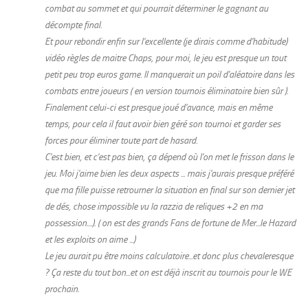
combat au sommet et qui pourrait déterminer le gagnant au
décompte final.
Et pour rebondir enfin sur l'excellente (je dirais comme d'habitude)
vidéo règles de maitre Chaps, pour moi, le jeu est presque un tout
petit peu trop euros game. Il manquerait un poil d'aléatoire dans les
combats entre joueurs ( en version tournois éliminatoire bien sûr ).
Finalement celui-ci est presque joué d'avance, mais en même
temps, pour cela il faut avoir bien géré son tournoi et garder ses
forces pour éliminer toute part de hasard.
C'est bien, et c'est pas bien, ça dépend où l'on met le frisson dans le
jeu. Moi j'aime bien les deux aspects ... mais j'aurais presque préféré
que ma fille puisse retrourner la situation en final sur son dernier jet
de dés, chose impossible vu la razzia de reliques +2 en ma
possession....). ( on est des grands Fans de fortune de Mer...le Hazard
et les exploits on aime ...)
Le jeu aurait pu être moins calculatoire...et donc plus chevaleresque
? Ça reste du tout bon...et on est déjà inscrit au tournois pour le WE
prochain.