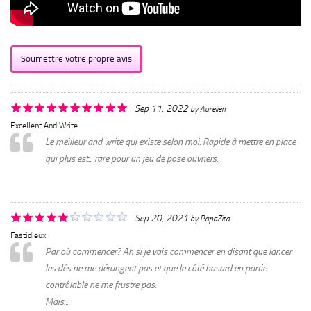
Soumettre votre propre avis
Sep 11, 2022
by
Aurelien
Excellent And Write
Le meilleur and write qui existe selon moi. Rapide à mettre en place
qui plus est... rare pour un jeu de pose ouvriers.
Sep 20, 2021
by
PapaZita
Fastidieux
Par où commencer? Ah si je vais commencer en disant que lancer
les dés ne me dérangent pas et que le côté hasard en partie
contrôlable ne me frustre pas.
Mais...