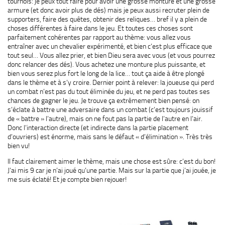
tournois: je peux tout faire pour avoir une grosse monture et une grosse
armure (et donc avoir plus de dés) mais je peux aussi recruter plein de
supporters, faire des quêtes, obtenir des reliques… bref il y a plein de
choses différentes à faire dans le jeu. Et toutes ces choses sont
parfaitement cohérentes par rapport au thème: vous allez vous
entraîner avec un chevalier expérimenté, et bien c’est plus efficace que
tout seul… Vous allez prier, et bien Dieu sera avec vous (et vous pourrez
donc relancer des dés). Vous achetez une monture plus puissante, et
bien vous serez plus fort le long de la lice… tout ça aide à être plongé
dans le thème et à s’y croire. Dernier point à relever: la joueuse qui perd
un combat n’est pas du tout éliminée du jeu, et ne perd pas toutes ses
chances de gagner le jeu. Je trouve ça extrêmement bien pensé: on
s’éclate à battre une adversaire dans un combat (c’est toujours jouissif
de « battre » l’autre), mais on ne fout pas la partie de l’autre en l’air.
Donc l’interaction directe (et indirecte dans la partie placement
d’ouvriers) est énorme, mais sans le défaut « d’élimination ». Très très
bien vu!
Il faut clairement aimer le thème, mais une chose est sûre: c’est du bon!
J’ai mis 9 car je n’ai joué qu’une partie. Mais sur la partie que j’ai jouée, je
me suis éclaté! Et je compte bien rejouer!