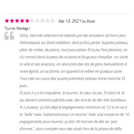
Sep 13, 2021
by
Giludo
Tournoi Manège !
Glory, titre très alléchant et attendu par les amateurs de bons jeux
thématiques sur fond médiéval, dont je fais partie. Superbe plateau,
plein de cartes, de jetons, tout pour plaire. Et le jeu l'est plaisant, on
s'y croirait dans la peau de ce jeune et fougueux chevalier : on visite
la ville et ses environs, on rencontre des tas de gens bienveillants à
notre égard, on se forme, on apprend le métier en quelque sorte.
Tout cela au cours des quatre premières phases d'une manche. Et
puis...
Et puis il y a la cinquième, le tournoi, le cœur du jeu. Et alors là, le
jeu devient vraiment pénible avec des lancés de dés très fastidieux.
A 4 joueurs, ça fait déjà 8 engagements minimum et 12 si on va à
la "belle" avec l'adversaire pour un tournoi. Avec une moyenne de 10
engagements pour tournoi, ça fait 30 lancers de dés en "pas
d'armes", sans compter ceux des duels lors de la phase de défis.