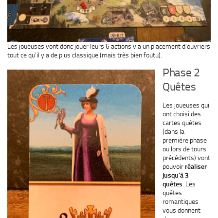
Les joueuses vont donc jouer leurs 6 actions via un placement d’ouvriers
tout ce qu’il y a de plus classique (mais très bien foutu).
Phase 2
Quêtes
Les joueuses qui
ont choisi des
cartes quêtes
(dans la
première phase
ou lors de tours
précédents) vont
pouvoir
réaliser
jusqu’à 3
quêtes
. Les
quêtes
romantiques
vous donnent