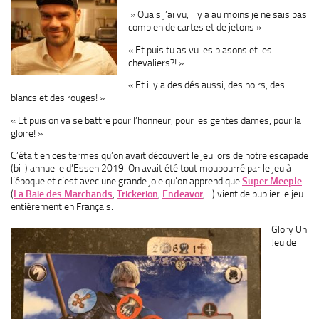
» Ouais j’ai vu, il y a au moins je ne sais pas
combien de cartes et de jetons »
« Et puis tu as vu les blasons et les
chevaliers?! »
« Et il y a des dés aussi, des noirs, des
blancs et des rouges! »
« Et puis on va se battre pour l’honneur, pour les gentes dames, pour la
gloire! »
C’était en ces termes qu’on avait découvert le jeu lors de notre escapade
(bi-) annuelle d’Essen 2019. On avait été tout moubourré par le jeu à
l’époque et c’est avec une grande joie qu’on apprend que
Super Meeple
(
La Baie des Marchands
,
Trickerion
,
Endeavor
,…) vient de publier le jeu
entièrement en Français.
Glory Un
Jeu de