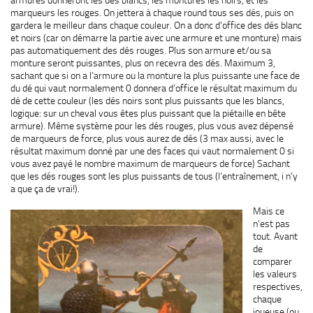
armures donneront les dés blancs, les montures les noirs, et les
marqueurs les rouges. On jettera à chaque round tous ses dés, puis on
gardera le meilleur dans chaque couleur. On a donc d’office des dés blanc
et noirs (car on démarre la partie avec une armure et une monture) mais
pas automatiquement des dés rouges. Plus son armure et/ou sa
monture seront puissantes, plus on recevra des dés. Maximum 3,
sachant que si on a l’armure ou la monture la plus puissante une face de
du dé qui vaut normalement 0 donnera d’office le résultat maximum du
dé de cette couleur (les dés noirs sont plus puissants que les blancs,
logique: sur un cheval vous êtes plus puissant que la piétaille en bête
armure). Même système pour les dés rouges, plus vous avez dépensé
de marqueurs de force, plus vous aurez de dés (3 max aussi, avec le
résultat maximum donné par une des faces qui vaut normalement 0 si
vous avez payé le nombre maximum de marqueurs de force) Sachant
que les dés rouges sont les plus puissants de tous (l’entraînement, i n’y
a que ça de vrai!).
Mais ce
n’est pas
tout. Avant
de
comparer
les valeurs
respectives,
chaque
joueuse (ou