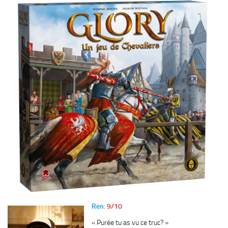
Ren
:
9/10
« Purée tu as vu ce truc? »