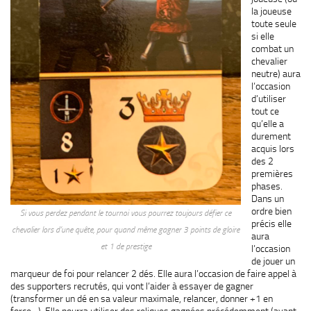
la joueuse
toute seule
si elle
combat un
chevalier
neutre) aura
l’occasion
d’utiliser
tout ce
qu’elle a
durement
acquis lors
des 2
premières
phases.
Dans un
ordre bien
Si vous perdez pendant le tournoi vous pourrez toujours défier ce
précis elle
chevalier lors d’une quête, pour quand même gagner 3 points de gloire
aura
et 1 de prestige
l’occasion
de jouer un
marqueur de foi pour relancer 2 dés. Elle aura l’occasion de faire appel à
des supporters recrutés, qui vont l’aider à essayer de gagner
(transformer un dé en sa valeur maximale, relancer, donner +1 en
force…). Elle pourra utiliser des reliques gagnées précédemment (ayant