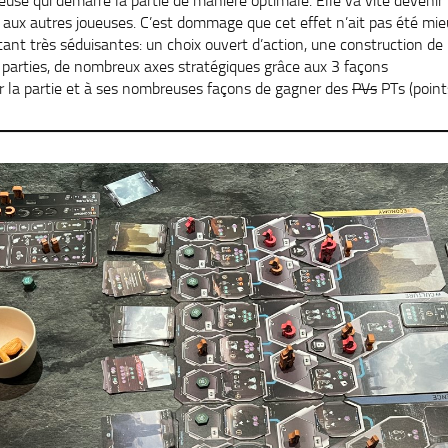
use qui démarre la partie de manière optimale. Elle va vite devenir 
n aux autres joueuses. C’est dommage que cet effet n’ait pas été mie
ant très séduisantes: un choix ouvert d’action, une construction d
 parties, de nombreux axes stratégiques grâce aux 3 façons
r la partie et à ses nombreuses façons de gagner des
PVs
PTs (point