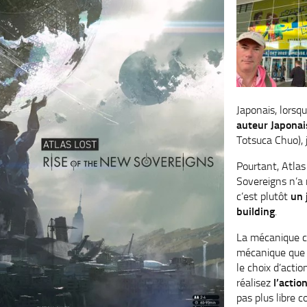
Japonais, lorsqu
auteur Japonai
Totsuca Chuo), 
Pourtant, Atlas
Sovereigns n’a r
c’est plutôt
un 
building
.
La mécanique c
mécanique que j
le choix d’actio
réalisez
l’actio
pas plus libre