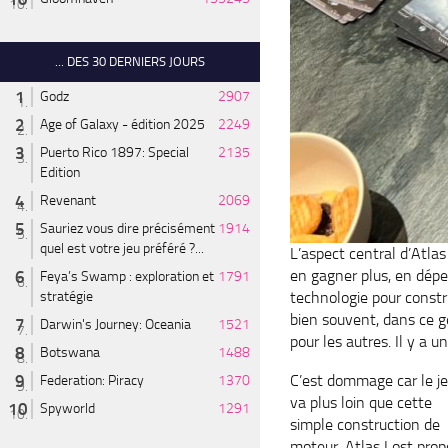
... DES 30 DERNIERS JOURS
Godz
2907
Age of Galaxy - édition 2025
2249
Puerto Rico 1897: Special
2135
Edition
Revenant
2069
Sauriez vous dire précisément
1914
quel est votre jeu préféré ?...
L’aspect central d’Atlas
en gagner plus, en dépe
Feya’s Swamp : exploration et
1791
stratégie
technologie pour constr
bien souvent, dans ce ge
Darwin's Journey: Oceania
1521
pour les autres. Il y a u
Botswana
1488
C’est dommage car le j
Federation: Piracy
1370
va plus loin que cette
Spyworld
1291
simple construction de
moteur. Atlas Lost pro