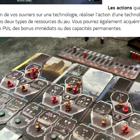
Les actions
que
un de vos ouvriers sur une technologie, réaliser l’action d’une techn
des deux types de ressources du jeu. Vous pourrez également acquérir
 PVs, des bonus immédiats ou des capacités permanentes.