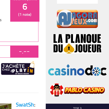
6
(1 note)
s
-.--
SwatSh
:
TOP 3