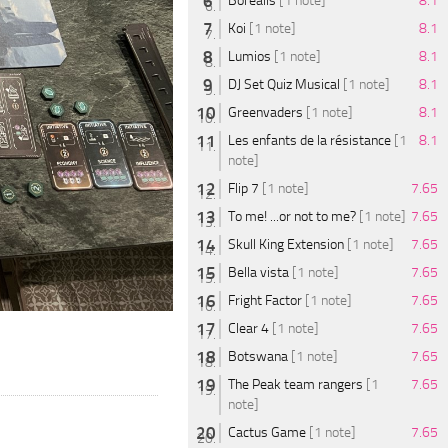
Borealis
[1 note]
8.1
Koi
[1 note]
8.1
Lumios
[1 note]
8.1
DJ Set Quiz Musical
[1 note]
8.1
Greenvaders
[1 note]
8.1
Les enfants de la résistance
[1
8.1
note]
Flip 7
[1 note]
7.65
To me! ...or not to me?
[1 note]
7.65
Skull King Extension
[1 note]
7.65
Bella vista
[1 note]
7.65
Fright Factor
[1 note]
7.65
Clear 4
[1 note]
7.65
Botswana
[1 note]
7.65
The Peak team rangers
[1
7.65
note]
Cactus Game
[1 note]
7.65