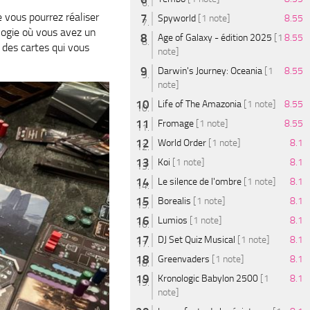
 vous pourrez réaliser
Spyworld
[1 note]
8.55
ologie où vous avez un
Age of Galaxy - édition 2025
[1
8.55
 des cartes qui vous
note]
Darwin's Journey: Oceania
[1
8.55
note]
Life of The Amazonia
[1 note]
8.55
Fromage
[1 note]
8.55
World Order
[1 note]
8.1
Koi
[1 note]
8.1
Le silence de l'ombre
[1 note]
8.1
Borealis
[1 note]
8.1
Lumios
[1 note]
8.1
DJ Set Quiz Musical
[1 note]
8.1
Greenvaders
[1 note]
8.1
Kronologic Babylon 2500
[1
8.1
note]