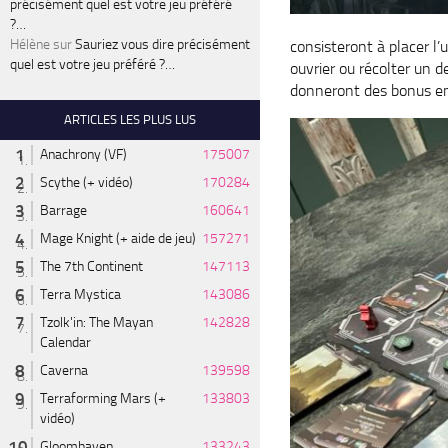
précisément quel est votre jeu préféré
?…
Hélène
sur
Sauriez vous dire précisément
consisteront à placer l’
quel est votre jeu préféré ?…
ouvrier ou récolter un 
donneront des bonus en
ARTICLES LES PLUS LUS
Anachrony (VF)
175007
Scythe (+ vidéo)
170284
Barrage
160641
Mage Knight (+ aide de jeu)
157271
The 7th Continent
147113
Terra Mystica
143086
Tzolk'in: The Mayan
142828
Calendar
Caverna
139598
Terraforming Mars (+
133803
vidéo)
Gloomhaven
133243