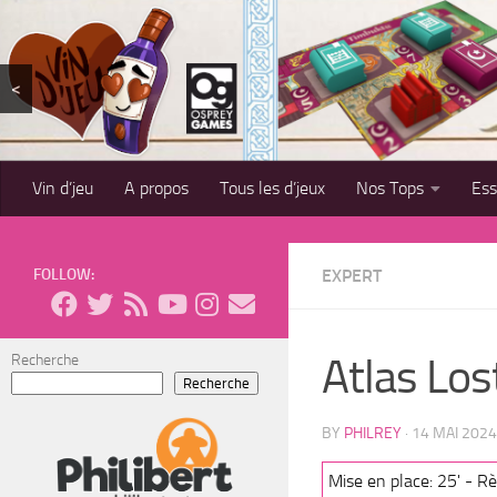
Skip to content
<
Vin d’jeu
A propos
Tous les d’jeux
Nos Tops
Es
FOLLOW:
EXPERT
Atlas Los
Recherche
Recherche
BY
PHILREY
·
14 MAI 2024
Mise en place: 25' - Rè