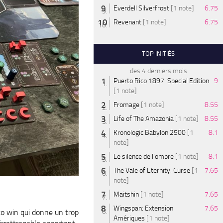
Everdell Silverfrost
[1 note]
6.75
Revenant
[1 note]
6.75
TOP INITIÉS
des 4 derniers mois
Puerto Rico 1897: Special Edition
9
[1 note]
Fromage
[1 note]
8.55
Life of The Amazonia
[1 note]
8.55
Kronologic Babylon 2500
[1
8.1
note]
Le silence de l'ombre
[1 note]
8.1
The Vale of Eternity: Curse
[1
7.65
note]
Maitshin
[1 note]
7.65
Wingspan: Extension
7.65
o win qui donne un trop
Amériques
[1 note]