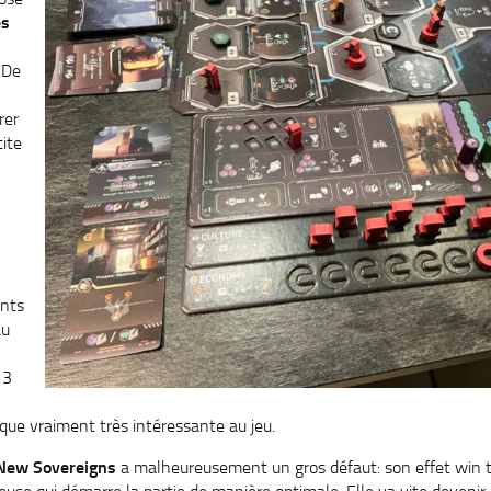
es
. De
rer
ite
ints
au
 3
ue vraiment très intéressante au jeu.
 New Sovereigns
a malheureusement un gros défaut: son effet win t