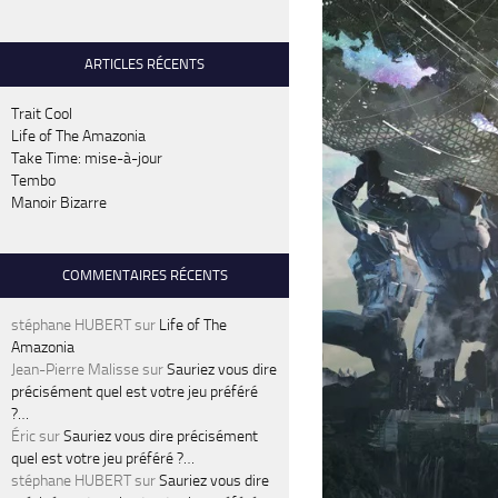
ARTICLES RÉCENTS
Trait Cool
Life of The Amazonia
Take Time: mise-à-jour
Tembo
Manoir Bizarre
COMMENTAIRES RÉCENTS
stéphane HUBERT
sur
Life of The
Amazonia
Jean-Pierre Malisse
sur
Sauriez vous dire
précisément quel est votre jeu préféré
?…
Éric
sur
Sauriez vous dire précisément
quel est votre jeu préféré ?…
stéphane HUBERT
sur
Sauriez vous dire