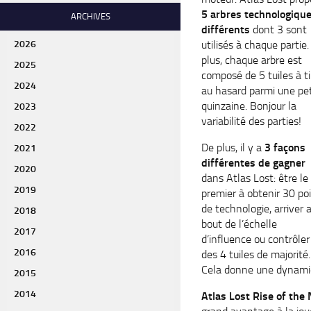
5 arbres technologiqu
ARCHIVES
différents
dont 3 sont
utilisés à chaque partie
2026
plus, chaque arbre est
2025
composé de 5 tuiles à ti
2024
au hasard parmi une pet
quinzaine. Bonjour la
2023
variabilité des parties!
2022
De plus, il y a
3 façons
2021
différentes de gagner
2020
dans Atlas Lost: être le
2019
premier à obtenir 30 po
de technologie, arriver 
2018
bout de l’échelle
2017
d’influence ou contrôler
2016
des 4 tuiles de majorité.
Cela donne une dynamiq
2015
2014
Atlas Lost Rise of the