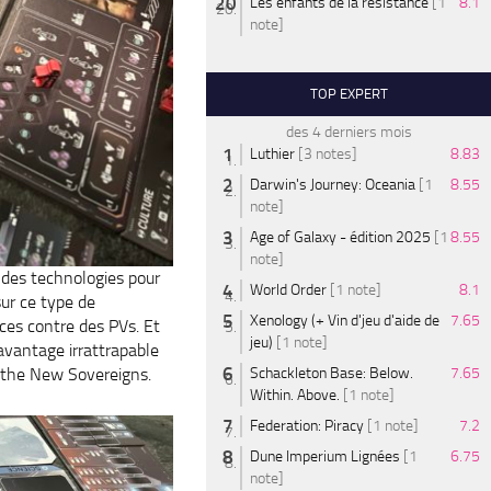
Les enfants de la résistance
[1
8.1
note]
TOP EXPERT
des 4 derniers mois
Luthier
[3 notes]
8.83
Darwin's Journey: Oceania
[1
8.55
note]
Age of Galaxy - édition 2025
[1
8.55
note]
r des technologies pour
World Order
[1 note]
8.1
sur ce type de
Xenology (+ Vin d'jeu d'aide de
7.65
ces contre des PVs. Et
jeu)
[1 note]
 avantage irrattrapable
Schackleton Base: Below.
7.65
f the New Sovereigns.
Within. Above.
[1 note]
Federation: Piracy
[1 note]
7.2
Dune Imperium Lignées
[1
6.75
note]