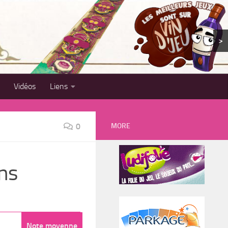
>
Vidéos
Liens
MORE
0
gns
Note moyenne