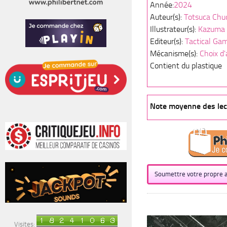
Année:
2024
Auteur(s):
Totsuca Chu
Illustrateur(s):
Kazuma
Editeur(s):
Tactical Ga
Mécanisme(s):
Choix d'
Contient du plastique
Note moyenne des lect
Soumettre votre propre a
Visites: