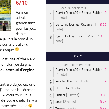
6/10
des 30 derniers JOURS
Vu mon
Puerto Rico 1897: Special Edition
9
attrait
[1 note]
grandissant
Darwin's Journey: Oceania
[1
8.55
pour les jeux
note]
de plis
Age of Galaxy - édition 2025
[1
8.55
e je vois le nom d’un
note]
s
sur une boite (ici
je craque
TOP 20
 Lost Rise of the New
ien d’un jeu de plis,
des 4 derniers mois
jeu costaud d’engine
Puerto Rico 1897: Special Edition
9
[1 note]
Frosted Blooms
[1 note]
9
entrale du jeu est une
Horizonte
[1 note]
9
’aime particulièrement:
n. A votre tour, vous
Luthier
[3 notes]
8.83
n de votre choix
. Il n’y a
dnup
[2 notes]
8.75
 comme mécanique
Tembo
[1 note]
8.55