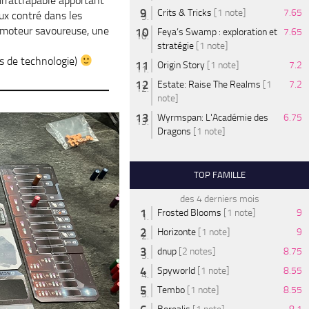
irrattrapable apportant
Crits & Tricks
[1 note]
7.65
ux contré dans les
e moteur savoureuse, une
Feya’s Swamp : exploration et
7.65
stratégie
[1 note]
s de technologie)
Origin Story
[1 note]
7.2
Estate: Raise The Realms
[1
7.2
note]
Wyrmspan: L'Académie des
6.75
Dragons
[1 note]
TOP FAMILLE
des 4 derniers mois
Frosted Blooms
[1 note]
9
Horizonte
[1 note]
9
dnup
[2 notes]
8.75
Spyworld
[1 note]
8.55
Tembo
[1 note]
8.55