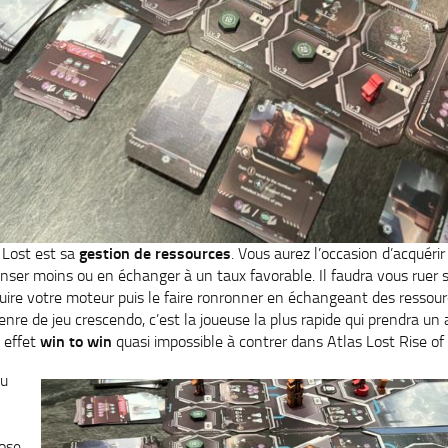
 Lost est sa
gestion de ressources
. Vous aurez l’occasion d’acquéri
nser moins ou en échanger à un taux favorable. Il faudra vous ruer 
uire votre moteur puis le faire ronronner en échangeant des ressour
nre de jeu crescendo, c’est la joueuse la plus rapide qui prendra un
n effet
win to win
quasi impossible à contrer dans Atlas Lost Rise o
eu
pose