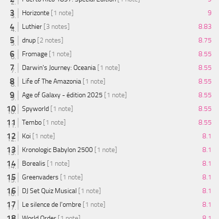
Horizonte
[1 note]
9
Luthier
[3 notes]
8.83
dnup
[2 notes]
8.75
Fromage
[1 note]
8.55
Darwin's Journey: Oceania
[1 note]
8.55
Life of The Amazonia
[1 note]
8.55
Age of Galaxy - édition 2025
[1 note]
8.55
Spyworld
[1 note]
8.55
Tembo
[1 note]
8.55
Koi
[1 note]
8.1
Kronologic Babylon 2500
[1 note]
8.1
Borealis
[1 note]
8.1
Greenvaders
[1 note]
8.1
DJ Set Quiz Musical
[1 note]
8.1
Le silence de l'ombre
[1 note]
8.1
World Order
[1 note]
8.1