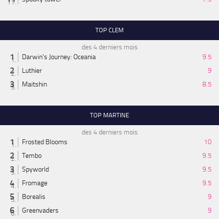
TOP CLEM
des 4 derniers mois
Darwin's Journey: Oceania
9.5
Luthier
9
Maitshin
8.5
TOP MARTINE
des 4 derniers mois
Frosted Blooms
10
Tembo
9.5
Spyworld
9.5
Fromage
9.5
Borealis
9
Greenvaders
9