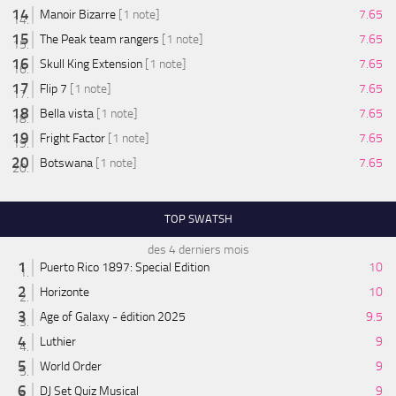
Manoir Bizarre
[1 note]
7.65
The Peak team rangers
[1 note]
7.65
Skull King Extension
[1 note]
7.65
Flip 7
[1 note]
7.65
Bella vista
[1 note]
7.65
Fright Factor
[1 note]
7.65
Botswana
[1 note]
7.65
TOP SWATSH
des 4 derniers mois
Puerto Rico 1897: Special Edition
10
Horizonte
10
Age of Galaxy - édition 2025
9.5
Luthier
9
World Order
9
DJ Set Quiz Musical
9