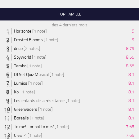
TOP FAMILLE
des 4 derniers mois
Horizonte
[1 note]
9
Frosted Blooms
[1 note]
9
dnup
[2 notes]
8.75
Spyworld
[1 note]
8.55
Tembo
[1 note]
8.55
DJ Set Quiz Musical
[1 note]
8.1
Lumios
[1 note]
8.1
Koi
[1 note]
8.1
Les enfants de la résistance
[1 note]
8.1
Greenvaders
[1 note]
8.1
Borealis
[1 note]
8.1
To me! ...or not to me?
[1 note]
7.65
Clear 4
[1 note]
7.65