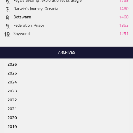
Feya’s Swamp : exploration et stratégie
1759
Darwin's Journey: Oceania
1480
Botswana
1468
Federation: Piracy
1363
Spyworld
1251
ARCHIVES
2026
2025
2024
2023
2022
2021
2020
2019