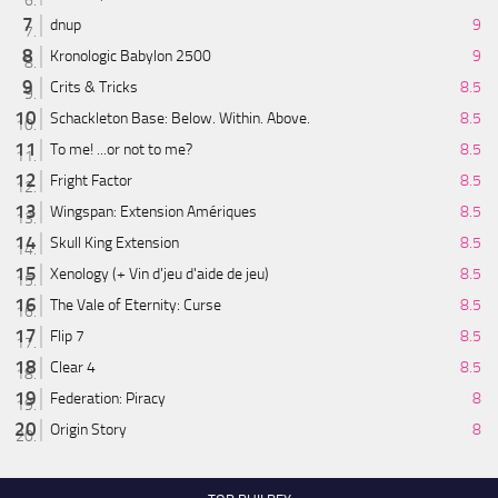
dnup
9
Kronologic Babylon 2500
9
Crits & Tricks
8.5
Schackleton Base: Below. Within. Above.
8.5
To me! ...or not to me?
8.5
Fright Factor
8.5
Wingspan: Extension Amériques
8.5
Skull King Extension
8.5
Xenology (+ Vin d'jeu d'aide de jeu)
8.5
The Vale of Eternity: Curse
8.5
Flip 7
8.5
Clear 4
8.5
Federation: Piracy
8
Origin Story
8