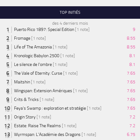
TOP INITIÉS
des 4 derniers mois
Puerto Rico 1897: Special Edition
[1 note]
9
Fromage
[1 note]
8.55
Life of The Amazonia
[1 note]
8.55
Kronologic Babylon 2500
[1 note]
8.1
Le silence de l'ombre
[1 note]
8.1
The Vale of Eternity: Curse
[1 note]
7.65
Maitshin
[1 note]
7.65
Wingspan: Extension Amériques
[1 note]
7.65
Crits & Tricks
[1 note]
7.65
Feya’s Swamp : exploration et stratégie
[1 note]
7.65
Origin Story
[1 note]
7.2
Estate: Raise The Realms
[1 note]
7.2
Wyrmspan: L'Académie des Dragons
[1 note]
6.75