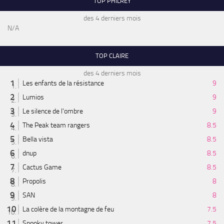
TOP PHILREY
des 4 derniers mois
N/A
TOP CLAIRE
des 4 derniers mois
Les enfants de la résistance
9
Lumios
9
Le silence de l'ombre
9
The Peak team rangers
8.5
Bella vista
8.5
dnup
8.5
Cactus Game
8.5
Propolis
8
SAN
8
La colère de la montagne de feu
7.5
Spooky tower
7.5