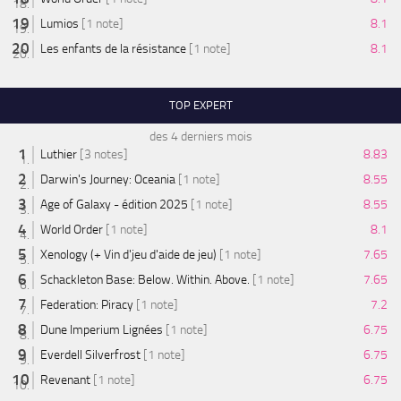
Lumios
[1 note]
8.1
Les enfants de la résistance
[1 note]
8.1
TOP EXPERT
des 4 derniers mois
Luthier
[3 notes]
8.83
Darwin's Journey: Oceania
[1 note]
8.55
Age of Galaxy - édition 2025
[1 note]
8.55
World Order
[1 note]
8.1
Xenology (+ Vin d'jeu d'aide de jeu)
[1 note]
7.65
Schackleton Base: Below. Within. Above.
[1 note]
7.65
Federation: Piracy
[1 note]
7.2
Dune Imperium Lignées
[1 note]
6.75
Everdell Silverfrost
[1 note]
6.75
Revenant
[1 note]
6.75