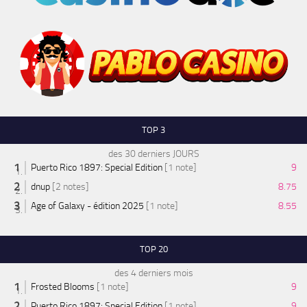
TOP 3
des 30 derniers JOURS
Puerto Rico 1897: Special Edition
[1 note]
9
dnup
[2 notes]
8.75
Age of Galaxy - édition 2025
[1 note]
8.55
TOP 20
des 4 derniers mois
Frosted Blooms
[1 note]
9
Puerto Rico 1897: Special Edition
[1 note]
9