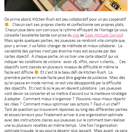
De prime abord, Kitchen Rush est peu collaboratif pour un jeu coopératif
. Chacun sert ses propres clients et confectionne ses propres plats.
Chacun joue dans son coin sous le rythme effrayant de l’horloge (je vous
conseille l’excellente bande son prise du
site
de
Geek Attitude Games
).
Mais après quelques parties, les joueuses se rendront vite compte que,
pour y arriver, il va falloir changer de méthode et mieux collaborer. La
variabilité des parties n’est pas énorme mais est assurée par des
cartes objectif. A chaque partie, on va tirer une carte objectif qui va
indiquer les conditions de victoire : avoir x$, xPVs, servir x clients,… Ces
objectifs sont classés en plusieurs niveaux de difficulté et même le
facile est difficile
Et c’est là le beau défi de Kitchen Rush. La
première partie en mode facile peut être gagnée de justesse. Mais dès
qu’on passe en mode normal, on est vite désappointé par la difficulté
des objectifs. Et c’est là où le jeu en devient jubilatoire. Les joueuses
vont devoir se concerter et se mettre d’accord sur la meilleure stratégie
à adopter. Comment mieux s’organiser ? Pouvons-nous mieux répartir
les rôles ? Comment mieux optimiser ses actions ? Faut-il un chef?
Tant de question qui trouveront réponses au long des différentes parties
et essais/erreurs pour finalement arriver à une organisation optimale
avec des instructions claires aux joueuses sur le comment bien réaliser
une ou plusieurs recettes en même temps. Une fois l’organisation
optimale trouvée, le jeu pourra devenir plus lassant. Mais avant, ce sera