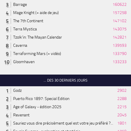
Barrage
160622
Mage Knight (+ aide de jeu)
157258
The 7th Continent
147102
Terra Mystica
143075
Tzolk'in: The Mayan Calendar
142821
Caverna
139593
Terraforming Mars (+ vidéo)
133790
Gloomhaven
133233
... DES 30 DERNIERS JOURS
Godz
2902
Puerto Rico 1897: Special Edition
2288
Age of Galaxy - édition 2025
2215
Revenant
2045
Sauriez vous dire précisément quel est votre jeu préféré ?...
1801