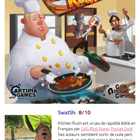
SwatSh
:
8/10
Kitchen Rush est un jeu de rapidité édité en
Français par
GAG
(
Not Alone
,
Pocket Ops
).
Ses auteurs semblent sortir de nulle part,
pourtant, ils ont déjà réalisé d’autres jeux