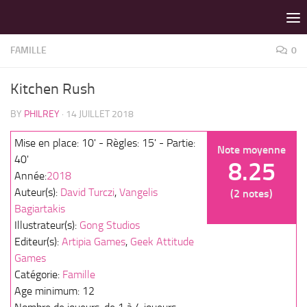
LES MEILLEURS JEUX SONT SUR VIN D'JEU !
Skip to content
FAMILLE
0
Kitchen Rush
BY
PHILREY
·
14 JUILLET 2018
Mise en place: 10' - Règles: 15' - Partie:
Note moyenne
40'
8.25
Année:
2018
Auteur(s):
David Turczi
,
Vangelis
(2 notes)
Bagiartakis
Illustrateur(s):
Gong Studios
Editeur(s):
Artipia Games
,
Geek Attitude
Games
Catégorie:
Famille
Age minimum: 12