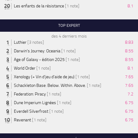
Les enfants de la résistance
[1 note]
8.1
TOP EXPERT
des 4 derniers mois
Luthier
[3 notes]
8.83
Darwin's Journey: Oceania
[1 note]
8.55
Age of Galaxy - édition 2025
[1 note]
8.55
World Order
[1 note]
8.1
Xenology (+ Vin d'jeu d'aide de jeu)
[1 note]
7.65
Schackleton Base: Below. Within. Above.
[1 note]
7.65
Federation: Piracy
[1 note]
7.2
Dune Imperium Lignées
[1 note]
6.75
Everdell Silverfrost
[1 note]
6.75
Revenant
[1 note]
6.75