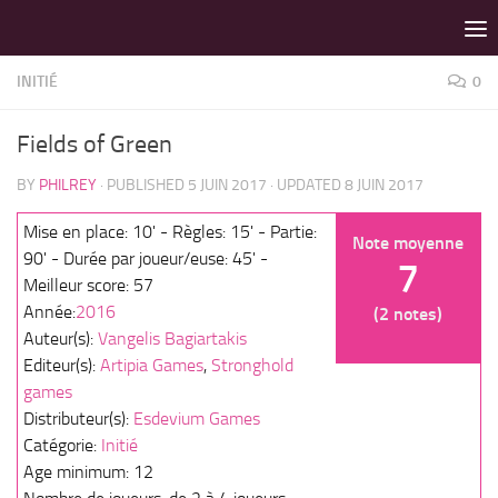
LES MEILLEURS JEUX SONT SUR VIN D'JEU !
Skip to content
INITIÉ
0
Fields of Green
BY
PHILREY
· PUBLISHED
5 JUIN 2017
· UPDATED
8 JUIN 2017
Mise en place: 10' - Règles: 15' - Partie:
Note moyenne
90' - Durée par joueur/euse: 45' -
7
Meilleur score: 57
Année:
2016
(2 notes)
Auteur(s):
Vangelis Bagiartakis
Editeur(s):
Artipia Games
,
Stronghold
games
Distributeur(s):
Esdevium Games
Catégorie:
Initié
Age minimum: 12