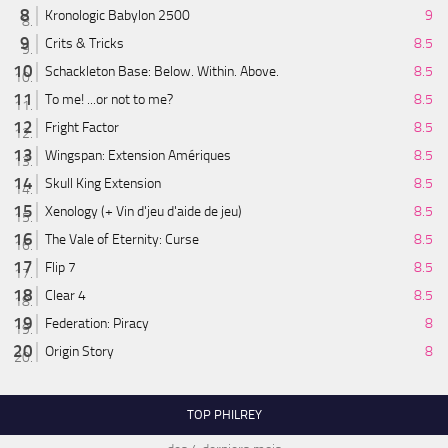
Kronologic Babylon 2500
9
Crits & Tricks
8.5
Schackleton Base: Below. Within. Above.
8.5
To me! ...or not to me?
8.5
Fright Factor
8.5
Wingspan: Extension Amériques
8.5
Skull King Extension
8.5
Xenology (+ Vin d'jeu d'aide de jeu)
8.5
The Vale of Eternity: Curse
8.5
Flip 7
8.5
Clear 4
8.5
Federation: Piracy
8
Origin Story
8
TOP PHILREY