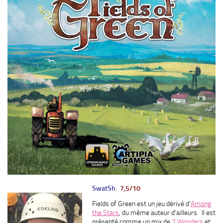
SwatSh
:
7,5/10
Fields of Green est un jeu dérivé d’
Among
the Stars
, du même auteur d’ailleurs. Il est
présenté comme un mix de
7 Wonders
et