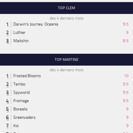
TOP CLEM
des 4 derniers mois
Darwin's Journey: Oceania
9.5
Luthier
9
Maitshin
8.5
TOP MARTINE
des 4 derniers mois
Frosted Blooms
10
Tembo
9.5
Spyworld
9.5
Fromage
9.5
Borealis
9
Greenvaders
9
Koi
9