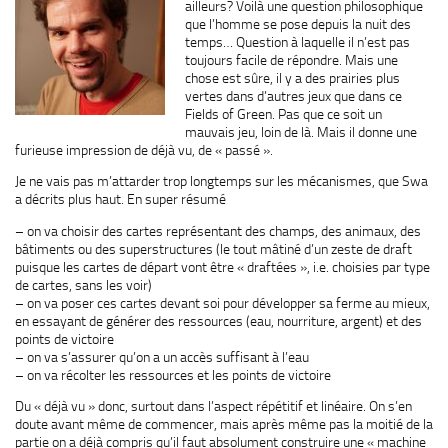
ailleurs? Voilà une question philosophique
que l’homme se pose depuis la nuit des
temps… Question à laquelle il n’est pas
toujours facile de répondre. Mais une
chose est sûre, il y a des prairies plus
vertes dans d’autres jeux que dans ce
Fields of Green. Pas que ce soit un
mauvais jeu, loin de là. Mais il donne une
furieuse impression de déjà vu, de « passé ».
Je ne vais pas m’attarder trop longtemps sur les mécanismes, que Swa
a décrits plus haut. En super résumé
– on va choisir des cartes représentant des champs, des animaux, des
bâtiments ou des superstructures (le tout mâtiné d’un zeste de draft
puisque les cartes de départ vont être « draftées », i.e. choisies par type
de cartes, sans les voir)
– on va poser ces cartes devant soi pour développer sa ferme au mieux,
en essayant de générer des ressources (eau, nourriture, argent) et des
points de victoire
– on va s’assurer qu’on a un accès suffisant à l’eau
– on va récolter les ressources et les points de victoire
Du « déjà vu » donc, surtout dans l’aspect répétitif et linéaire. On s’en
doute avant même de commencer, mais après même pas la moitié de la
partie on a déjà compris qu’il faut absolument construire une « machine