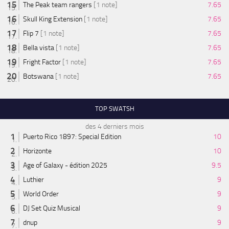
The Peak team rangers
[1 note]
7.65
Skull King Extension
[1 note]
7.65
Flip 7
[1 note]
7.65
Bella vista
[1 note]
7.65
Fright Factor
[1 note]
7.65
Botswana
[1 note]
7.65
TOP SWATSH
des 4 derniers mois
Puerto Rico 1897: Special Edition
10
Horizonte
10
Age of Galaxy - édition 2025
9.5
Luthier
9
World Order
9
DJ Set Quiz Musical
9
dnup
9