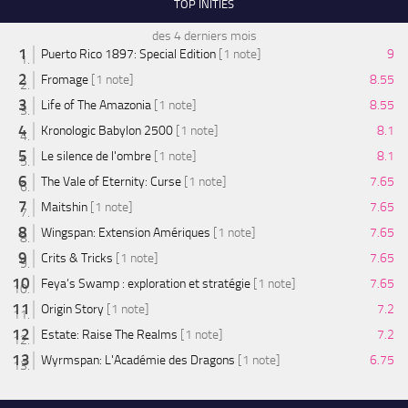
TOP INITIÉS
des 4 derniers mois
Puerto Rico 1897: Special Edition
[1 note]
9
Fromage
[1 note]
8.55
Life of The Amazonia
[1 note]
8.55
Kronologic Babylon 2500
[1 note]
8.1
Le silence de l'ombre
[1 note]
8.1
The Vale of Eternity: Curse
[1 note]
7.65
Maitshin
[1 note]
7.65
Wingspan: Extension Amériques
[1 note]
7.65
Crits & Tricks
[1 note]
7.65
Feya’s Swamp : exploration et stratégie
[1 note]
7.65
Origin Story
[1 note]
7.2
Estate: Raise The Realms
[1 note]
7.2
Wyrmspan: L'Académie des Dragons
[1 note]
6.75