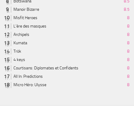
Botswana
8.5
Manoir Bizarre
8.5
Misfit Heroes
8
L'ère des masques
8
Archipels
8
Kumata
8
Trök
8
4 keys
8
Courtisans: Diplomates et Confidents
8
All In: Predictions
8
Micro Héro: Ulysse
8