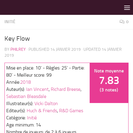
LES MEILLEURS JEUX SONT SUR VIN D'JEU !
Skip to content
INITIÉ
0
Key Flow
BY
PHILREY
· PUBLISHED
14 JANVIER 2019
· UPDATED
14 JANVIER
2019
Mise en place: 10' - Règles: 25' - Partie:
Note moyenne
80' - Meilleur score: 99
7.83
Année:
2018
Auteur(s):
Ian Vincent
,
Richard Breese
,
(3 notes)
Sebastian Bleasdale
Illustrateur(s):
Vicki Dalton
Editeur(s):
Huch & Friends
,
R&D Games
Catégorie:
Initié
Age minimum: 14
Nombre de joueurs: de 2 à 6 joueurs