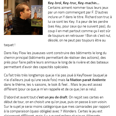
Key-brol, Key-truc, Key-machin…
Certains aiment nommer tous leurs jeux
par un nom commençant par F. D’autres
inclure un Y dans le titre. Richard son truc à
lui ce sont les Key. Il a peur de les perdre
(ses Key, pour ceux qui ne suivent pas), du
coup il en met partout comme ça il est sûr
de toujours en retrouver ! Bon ok c’est nul,
désolé, on ne peut pas toujours être au
taquet !
Dans Key Flow les joueuses vont construire des bâtiments le long du
chemin principal (bâtiments permettant de réaliser des actions), des
prés pour faire paître leurs animaux le long de la rivière et des bateaux
permettant d’avoir des capacités spéciales.
Ca fait très très longtemps que je n’ai pas joué à Keyflower (auquel je
n’ai d’ailleurs joué qu’une seule fois) mais
la filiation parait évidente
dans le thème, les 4 saisons, le look & feel… Mais le jeu est assez
différent (pour ce que je m’en rappelle et de ce que j’en ai relu).
D’abord et avant tout
c’est un jeu de draft
. On reçoit ses cartes en
début de tour, on en choisit une qu’on joue, puis on passe à son voisin.
Sur le sujet je serai moins catégorique que mes camarades par rapport
à la comparaison (quasi obligée) avec 7 Wonders. Certes le jeu est
clairement différent, mais il y a quand même plusieurs éléments