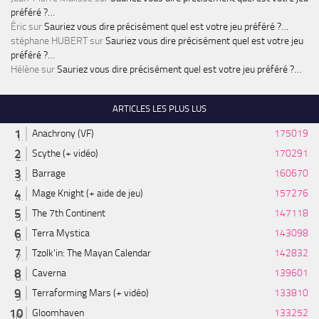
préféré ?…
Éric
sur
Sauriez vous dire précisément quel est votre jeu préféré ?…
stéphane HUBERT
sur
Sauriez vous dire précisément quel est votre jeu
préféré ?…
Hélène
sur
Sauriez vous dire précisément quel est votre jeu préféré ?…
ARTICLES LES PLUS LUS
Anachrony (VF)
175019
Scythe (+ vidéo)
170291
Barrage
160670
Mage Knight (+ aide de jeu)
157276
The 7th Continent
147118
Terra Mystica
143098
Tzolk'in: The Mayan Calendar
142832
Caverna
139601
Terraforming Mars (+ vidéo)
133810
Gloomhaven
133252