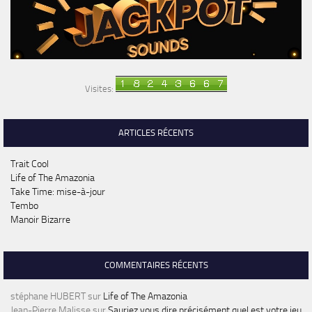
Visites:
ARTICLES RÉCENTS
Trait Cool
Life of The Amazonia
Take Time: mise-à-jour
Tembo
Manoir Bizarre
COMMENTAIRES RÉCENTS
stéphane HUBERT
sur
Life of The Amazonia
Jean-Pierre Malisse
sur
Sauriez vous dire précisément quel est votre jeu