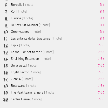
Borealis
[1 note]
8.1
Koi
[1 note]
8.1
Lumios
[1 note]
8.1
DJ Set Quiz Musical
[1 note]
8.1
Greenvaders
[1 note]
8.1
Les enfants de la résistance
[1 note]
8.1
Flip 7
[1 note]
7.65
To me! ...or not to me?
[1 note]
7.65
Skull King Extension
[1 note]
7.65
Bella vista
[1 note]
7.65
Fright Factor
[1 note]
7.65
Clear 4
[1 note]
7.65
Botswana
[1 note]
7.65
The Peak team rangers
[1 note]
7.65
Cactus Game
[1 note]
7.65