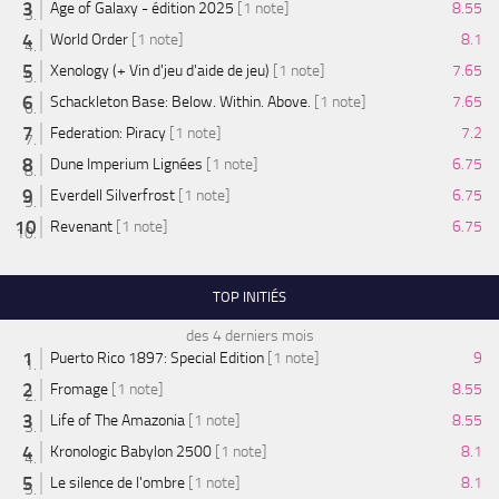
Age of Galaxy - édition 2025
[1 note]
8.55
World Order
[1 note]
8.1
Xenology (+ Vin d'jeu d'aide de jeu)
[1 note]
7.65
Schackleton Base: Below. Within. Above.
[1 note]
7.65
Federation: Piracy
[1 note]
7.2
Dune Imperium Lignées
[1 note]
6.75
Everdell Silverfrost
[1 note]
6.75
Revenant
[1 note]
6.75
TOP INITIÉS
des 4 derniers mois
Puerto Rico 1897: Special Edition
[1 note]
9
Fromage
[1 note]
8.55
Life of The Amazonia
[1 note]
8.55
Kronologic Babylon 2500
[1 note]
8.1
Le silence de l'ombre
[1 note]
8.1