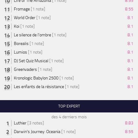
Life of The Amazonia
[1 note]
8.55
Fromage
[1 note]
8.55
World Order
[1 note]
8.1
Koi
[1 note]
8.1
Le silence de l'ombre
[1 note]
8.1
Borealis
[1 note]
8.1
Lumios
[1 note]
8.1
DJ Set Quiz Musical
[1 note]
8.1
Greenvaders
[1 note]
8.1
Kronologic Babylon 2500
[1 note]
8.1
Les enfants de la résistance
[1 note]
8.1
TOP EXPERT
des 4 derniers mois
Luthier
[3 notes]
8.83
Darwin's Journey: Oceania
[1 note]
8.55