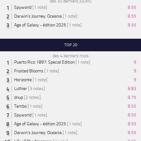
des 30 derniers JOURS
Spyworld
[1 note]
8.55
Darwin's Journey: Oceania
[1 note]
8.55
Age of Galaxy - édition 2025
[1 note]
8.55
TOP 20
des 4 derniers mois
Puerto Rico 1897: Special Edition
[1 note]
9
Frosted Blooms
[1 note]
9
Horizonte
[1 note]
9
Luthier
[3 notes]
8.83
dnup
[2 notes]
8.75
Tembo
[1 note]
8.55
Spyworld
[1 note]
8.55
Age of Galaxy - édition 2025
[1 note]
8.55
Darwin's Journey: Oceania
[1 note]
8.55