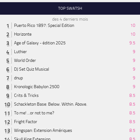
TOP SWATSH
des 4 derniers mois
Puerto Rico 1897: Special Edition
10
Horizonte
10
Age of Galaxy - édition 2025
9.5
Luthier
9
World Order
9
DJ Set Quiz Musical
9
dnup
9
Kronologic Babylon 2500
9
Crits & Tricks
8.5
Schackleton Base: Below. Within. Above.
8.5
To me! ...or not to me?
8.5
Fright Factor
8.5
Wingspan: Extension Amériques
8.5
Skull King Extension
8.5