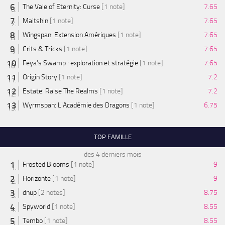
The Vale of Eternity: Curse
[1 note]
7.65
Maitshin
[1 note]
7.65
Wingspan: Extension Amériques
[1 note]
7.65
Crits & Tricks
[1 note]
7.65
Feya’s Swamp : exploration et stratégie
[1 note]
7.65
Origin Story
[1 note]
7.2
Estate: Raise The Realms
[1 note]
7.2
Wyrmspan: L'Académie des Dragons
[1 note]
6.75
TOP FAMILLE
des 4 derniers mois
Frosted Blooms
[1 note]
9
Horizonte
[1 note]
9
dnup
[2 notes]
8.75
Spyworld
[1 note]
8.55
Tembo
[1 note]
8.55