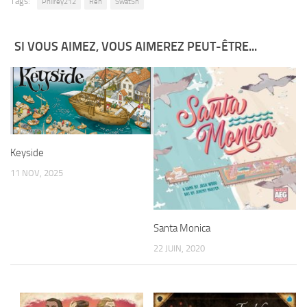
Tags:
Philrey212
Ren
SwatSh
SI VOUS AIMEZ, VOUS AIMEREZ PEUT-ÊTRE...
Keyside
11 NOV, 2025
Santa Monica
22 JUIN, 2020