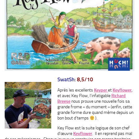
SwatSh
:
8,5/10
Après les excellents
Keyper
et
Keyflower
,
et avec Key Flow, l’infatigable
Richard
Breese
nous prouve une nouvelle fois sa
grande frome « du moment » (enfin, cette
grande forme dure quand même depuis un
bon bout d’temps
).
Key Flow est la suite logique de son chef
d’œuvre
Keyflower
. Il en reprend pas mal
de ses mécanismes. Chaque joueur va construire son propre territoire