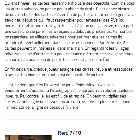
Durant
l’hiver
, les cartes ressemblent plus à des
objectifs
. Comme pour
les autres saisons, on passe par la phase de draft. C’est assez bizarre
de devoir choisir les cartes PVs en fin de partie. On s’attend en général à
savoir au début ce qu’il faut rassembler pour amasser des PVs (qui
permet d’établir une stratégie). Ici, c’est à la fin que ça arrive, mis à part
une carte choisie parmi les 5 reçues au début du printemps. Par contre,
on regardera les villages adverses pour estimer quelles cartes ils
prendront éventuellement dans les cartes données. Par exemple, 2
cartes peuvent m’intéresser dans ma main. En regardant les villages
adverses, l’une d’entre elle a peu de chance d’être prise car elle ne leurs
rapporte pas beaucoup de point. Le choix est alors vite fait.
En fin de partie, chaque joueur assigne ses cartes Keyple et ressources
à ses cartes hiver, cumulant ainsi des points de victoire
Il est évident que Key Flow est un jeu « Poids Moyen ». Il faut
évidemment s’adapter à l’iconographie, ce qui pourrait rebuter quelques
joueurs. Par contre, le jeu est fluide et rapide. On peut multiplier ses
cartes Action (ligne du dessus) ou au contraire miser plus sur les bonus
immédiats de la ligne de dessous (rivière).
Ren
:
7/10