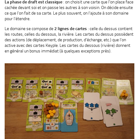
La phase de draft est classique
: on choisit une carte que l’on place face
cachée devant soi et on passe les autres à son voisin. On décide ensuite
ce que l’on fait de sa carte. Le plus souvent, on l’ajoute à son domaine
pour l’étendre.
Le domaine se compose de
2 lignes de cartes
: celle du dessus contient
les routes, celles du dessous, la rivière. Les cartes du dessus possèdent
des actions (de déplacement, de production, d’échange, etc.) que l’on
active avec des cartes Keyple. Les cartes du dessous (rivière) donnent
en général un bonus immédiat (à quelques exceptions près).