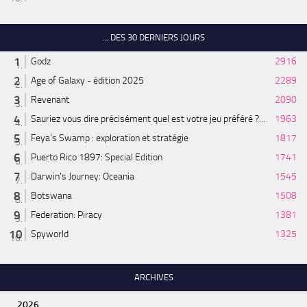
... DES 30 DERNIERS JOURS
Godz
2916
Age of Galaxy - édition 2025
2289
Revenant
2090
Sauriez vous dire précisément quel est votre jeu préféré ?...
1963
Feya’s Swamp : exploration et stratégie
1817
Puerto Rico 1897: Special Edition
1741
Darwin's Journey: Oceania
1545
Botswana
1508
Federation: Piracy
1381
Spyworld
1325
ARCHIVES
2026