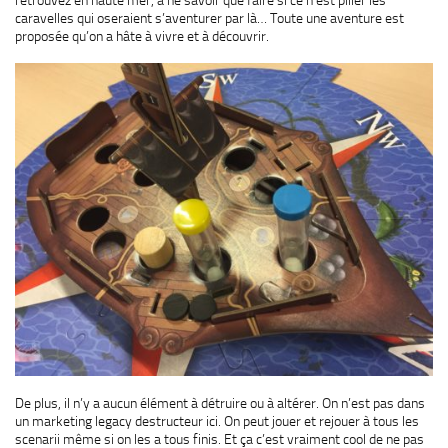
caravelles qui oseraient s’aventurer par là… Toute une aventure est
proposée qu’on a hâte à vivre et à découvrir.
De plus, il n’y a aucun élément à détruire ou à altérer. On n’est pas dans
un marketing legacy destructeur ici. On peut jouer et rejouer à tous les
scenarii même si on les a tous finis. Et ça c’est vraiment cool de ne pas