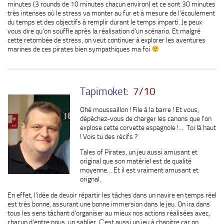
minutes (3 rounds de 10 minutes chacun environ) et ce sont 30 minutes
très intenses où le stress va monter au fur et à mesure de l’écoulement
du temps et des objectifs à remplir durant le temps imparti. Je peux
vous dire qu’on souffle après la réalisation d’un scénario. Et malgré
cette retombée de stress, on veut continuer à explorer les aventures
marines de ces pirates bien sympathiques ma foi
Tapimoket
:
7/10
Ohé moussaillon ! File à la barre ! Et vous,
dépêchez-vous de charger les canons que l’on
explose cette corvette espagnole !… Toi là haut
! Vois tu des récifs ?
Tales of Pirates, un jeu aussi amusant et
original que son matériel est de qualité
moyenne… Et il est vraiment amusant et
orignal.
En effet, l’idée de devoir répartir les tâches dans un navire en temps réel
est très bonne, assurant une bonne immersion dans le jeu. On ira dans
tous les sens tâchant d’organiser au mieux nos actions réalisées avec,
chacun d’entre nous, un sablier. C’est aussi un jeu à chapitre car on