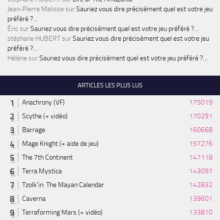
Jean-Pierre Malisse
sur
Sauriez vous dire précisément quel est votre jeu
préféré ?…
Éric
sur
Sauriez vous dire précisément quel est votre jeu préféré ?…
stéphane HUBERT
sur
Sauriez vous dire précisément quel est votre jeu
préféré ?…
Hélène
sur
Sauriez vous dire précisément quel est votre jeu préféré ?…
ARTICLES LES PLUS LUS
Anachrony (VF)
175019
Scythe (+ vidéo)
170291
Barrage
160668
Mage Knight (+ aide de jeu)
157276
The 7th Continent
147118
Terra Mystica
143097
Tzolk'in: The Mayan Calendar
142832
Caverna
139601
Terraforming Mars (+ vidéo)
133810