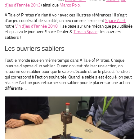
d’jeu d’l’année 2013
) ainsi que
Marco Polo
.
A Tale of Pirates n’a rien à voir avec ces illustres références ! Il s’agit
d’un jeu coopératif de rapidité, un peu comme l’excellent
Space Alert
,
notre
Vin d’jeu d’l’année 2010
. Il se base sur une mécanique peu utilisée
et qui a vu le jour avec Space Dealer &
Time’n’Space
: les ouvriers
sabliers !
Les ouvriers sabliers
Tout le monde joue en même temps dans A Tale of Pirates. Chaque
joueuse dispose d’un sablier. Quand on veut réaliser une action, on
retourne son sablier pour que le sable s’écoule et on le place à l’endroit
qui correspond à l’action souhaitée. Quand le sable s’est écoulé, on peut
réaliser l’action puis retourner son sablier pour le placer sur une action
différente,…