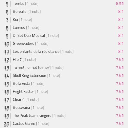
Tembo
[1 note]
8.55
Borealis
[1 note]
8.1
Koi
[1 note]
8.1
Lumios
[1 note]
8.1
DJ Set Quiz Musical
[1 note]
8.1
Greenvaders
[1 note]
8.1
Les enfants de la résistance
[1 note]
8.1
Flip 7
[1 note]
7.65
To me! ...or not to me?
[1 note]
7.65
Skull King Extension
[1 note]
7.65
Bella vista
[1 note]
7.65
Fright Factor
[1 note]
7.65
Clear 4
[1 note]
7.65
Botswana
[1 note]
7.65
The Peak team rangers
[1 note]
7.65
Cactus Game
[1 note]
7.65