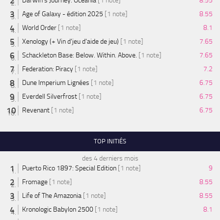
Darwin's Journey: Oceania
[1 note]
8.55
Age of Galaxy - édition 2025
[1 note]
8.55
World Order
[1 note]
8.1
Xenology (+ Vin d'jeu d'aide de jeu)
[1 note]
7.65
Schackleton Base: Below. Within. Above.
[1 note]
7.65
Federation: Piracy
[1 note]
7.2
Dune Imperium Lignées
[1 note]
6.75
Everdell Silverfrost
[1 note]
6.75
Revenant
[1 note]
6.75
TOP INITIÉS
des 4 derniers mois
Puerto Rico 1897: Special Edition
[1 note]
9
Fromage
[1 note]
8.55
Life of The Amazonia
[1 note]
8.55
Kronologic Babylon 2500
[1 note]
8.1