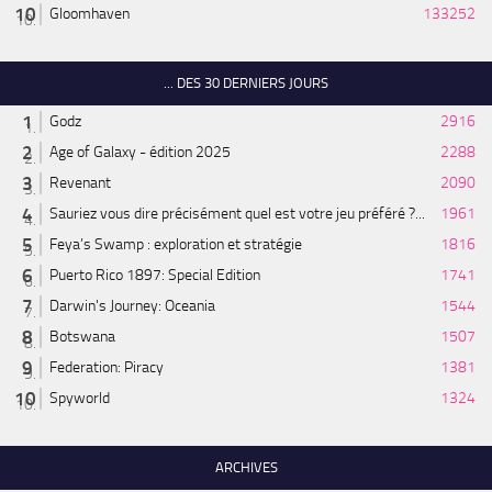
Gloomhaven
133252
... DES 30 DERNIERS JOURS
Godz
2916
Age of Galaxy - édition 2025
2288
Revenant
2090
Sauriez vous dire précisément quel est votre jeu préféré ?...
1961
Feya’s Swamp : exploration et stratégie
1816
Puerto Rico 1897: Special Edition
1741
Darwin's Journey: Oceania
1544
Botswana
1507
Federation: Piracy
1381
Spyworld
1324
ARCHIVES