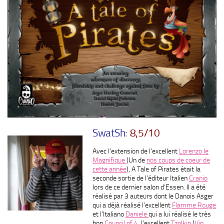
SwatSh
:
8,5/10
Avec l’extension de l’excellent
Lorenzo le
Magnifique
(Un de
nos coups de coeur de
cette année
), A Tale of Pirates était la
seconde sortie de l’éditeur Italien
Cranio
lors de ce dernier salon d’Essen. Il a été
réalisé par 3 auteurs dont le Danois Asger
qui a déjà réalisé l’excellent
Flamme Rouge
et l’Italiano
Daniele
qui a lui réalisé le très
bon
Council of 4
, l’excellent
Tzolkin
(
Vin