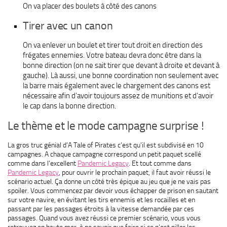
On va placer des boulets à côté des canons
Tirer avec un canon
On va enlever un boulet et tirer tout droit en direction des
frégates ennemies. Votre bateau devra donc être dans la
bonne direction (on ne sait tirer que devant à droite et devant à
gauche). Là aussi, une bonne coordination non seulement avec
la barre mais également avec le chargement des canons est
nécessaire afin d’avoir toujours assez de munitions et d’avoir
le cap dans la bonne direction.
Le thème et le mode campagne surprise !
La gros truc génial d’A Tale of Pirates c’est qu’il est subdivisé en 10
campagnes. A chaque campagne correspond un petit paquet scellé
comme dans l’excellent
Pandemic Legacy
. Et tout comme dans
Pandemic Legacy
, pour ouvrir le prochain paquet, il faut avoir réussi le
scénario actuel. Ça donne un côté très épique au jeu que je ne vais pas
spoiler. Vous commencez par devoir vous échapper de prison en sautant
sur votre navire, en évitant les tirs ennemis et les rocailles et en
passant par les passages étroits à la vitesse demandée par ces
passages. Quand vous avez réussi ce premier scénario, vous vous
retrouvez en haute mer, à ne savoir que faire si ce n’est piller les