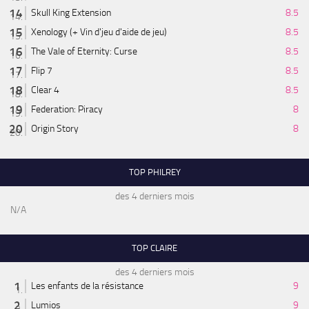
Skull King Extension
8.5
Xenology (+ Vin d'jeu d'aide de jeu)
8.5
The Vale of Eternity: Curse
8.5
Flip 7
8.5
Clear 4
8.5
Federation: Piracy
8
Origin Story
8
TOP PHILREY
des 4 derniers mois
N/A
TOP CLAIRE
des 4 derniers mois
Les enfants de la résistance
9
Lumios
9