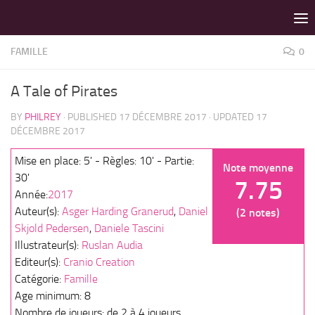
LES MEILLEURS JEUX SONT SUR VIN D'JEU !
Skip to content
FAMILLE
0
A Tale of Pirates
BY
PHILREY
· PUBLISHED
17 DÉCEMBRE 2017
· UPDATED
17
DÉCEMBRE 2017
Mise en place: 5' - Règles: 10' - Partie:
Note moyenne
30'
7.75
Année:
2017
Auteur(s):
Asger Harding Granerud
,
Daniel
(2 notes)
Skjold Pedersen
,
Daniele Tascini
Illustrateur(s):
Ruslan Audia
Editeur(s):
Cranio Creation
Catégorie:
Famille
Age minimum: 8
Nombre de joueurs: de 2 à 4 joueurs