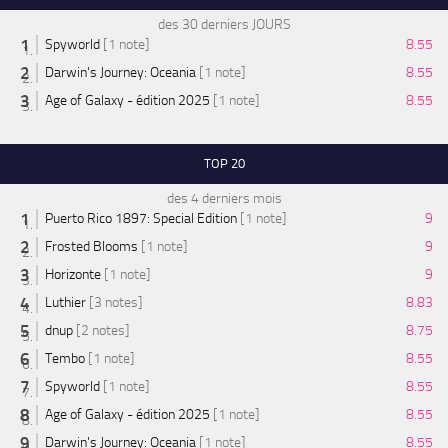
des 30 derniers JOURS
Spyworld
[1 note]
8.55
Darwin's Journey: Oceania
[1 note]
8.55
Age of Galaxy - édition 2025
[1 note]
8.55
TOP 20
des 4 derniers mois
Puerto Rico 1897: Special Edition
[1 note]
9
Frosted Blooms
[1 note]
9
Horizonte
[1 note]
9
Luthier
[3 notes]
8.83
dnup
[2 notes]
8.75
Tembo
[1 note]
8.55
Spyworld
[1 note]
8.55
Age of Galaxy - édition 2025
[1 note]
8.55
Darwin's Journey: Oceania
[1 note]
8.55