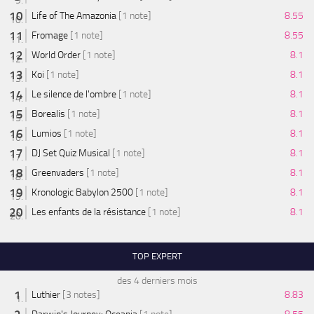
Life of The Amazonia
[1 note]
8.55
Fromage
[1 note]
8.55
World Order
[1 note]
8.1
Koi
[1 note]
8.1
Le silence de l'ombre
[1 note]
8.1
Borealis
[1 note]
8.1
Lumios
[1 note]
8.1
DJ Set Quiz Musical
[1 note]
8.1
Greenvaders
[1 note]
8.1
Kronologic Babylon 2500
[1 note]
8.1
Les enfants de la résistance
[1 note]
8.1
TOP EXPERT
des 4 derniers mois
Luthier
[3 notes]
8.83