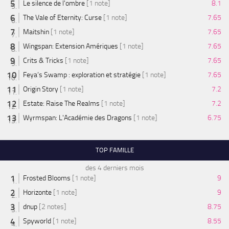
Le silence de l'ombre
[1 note]
8.1
The Vale of Eternity: Curse
[1 note]
7.65
Maitshin
[1 note]
7.65
Wingspan: Extension Amériques
[1 note]
7.65
Crits & Tricks
[1 note]
7.65
Feya’s Swamp : exploration et stratégie
[1 note]
7.65
Origin Story
[1 note]
7.2
Estate: Raise The Realms
[1 note]
7.2
Wyrmspan: L'Académie des Dragons
[1 note]
6.75
TOP FAMILLE
des 4 derniers mois
Frosted Blooms
[1 note]
9
Horizonte
[1 note]
9
dnup
[2 notes]
8.75
Spyworld
[1 note]
8.55