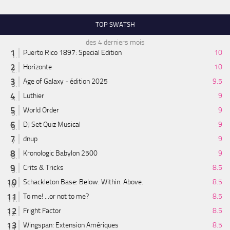
TOP SWATSH
des 4 derniers mois
Puerto Rico 1897: Special Edition
10
Horizonte
10
Age of Galaxy - édition 2025
9.5
Luthier
9
World Order
9
DJ Set Quiz Musical
9
dnup
9
Kronologic Babylon 2500
9
Crits & Tricks
8.5
Schackleton Base: Below. Within. Above.
8.5
To me! ...or not to me?
8.5
Fright Factor
8.5
Wingspan: Extension Amériques
8.5