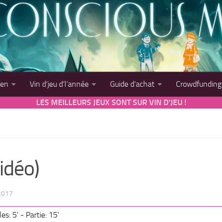
sen
Vin d’jeu d’l’année
Guide d’achat
Crowdfunding
LES MEILLEURS JEUX SONT SUR VIN D'JEU !
idéo)
2017
es: 5' - Partie: 15'