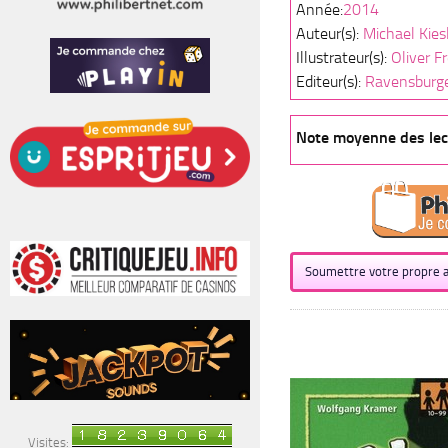
Année:
2014
Auteur(s):
Michael Kies
Illustrateur(s):
Oliver F
Editeur(s):
Ravensburg
Note moyenne des lec
Soumettre votre propre a
Visites: