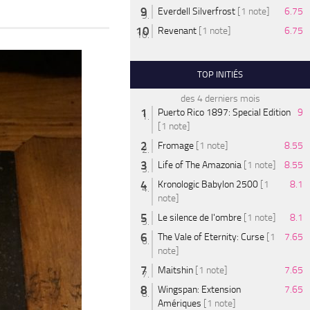
Everdell Silverfrost
[1 note]
6.75
Revenant
[1 note]
6.75
TOP INITIÉS
des 4 derniers mois
Puerto Rico 1897: Special Edition
9
[1 note]
Fromage
[1 note]
8.55
Life of The Amazonia
[1 note]
8.55
Kronologic Babylon 2500
[1
8.1
note]
Le silence de l'ombre
[1 note]
8.1
The Vale of Eternity: Curse
[1
7.65
note]
Maitshin
[1 note]
7.65
Wingspan: Extension
7.65
Amériques
[1 note]