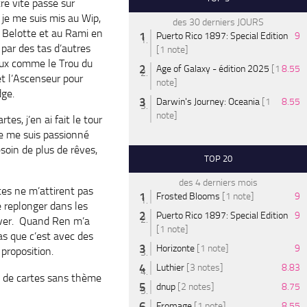
re vite passé sur
, je me suis mis au Wip,
des 30 derniers JOURS
a Belotte et au Rami en
Puerto Rico 1897: Special Edition
9
par des tas d’autres
[1 note]
eux comme le Trou du
Age of Galaxy - édition 2025
[1
8.55
 et l’Ascenseur pour
note]
dge.
Darwin's Journey: Oceania
[1
8.55
note]
tes, j’en ai fait le tour
je me suis passionné
esoin de plus de rêves,
TOP 20
des 4 derniers mois
tes ne m’attirent pas
Frosted Blooms
[1 note]
9
e replonger dans les
Puerto Rico 1897: Special Edition
9
rêver. Quand Ren m’a
[1 note]
as que c’est avec des
Horizonte
[1 note]
9
 proposition.
Luthier
[3 notes]
8.83
eu de cartes sans thème
dnup
[2 notes]
8.75
Fromage
[1 note]
8.55