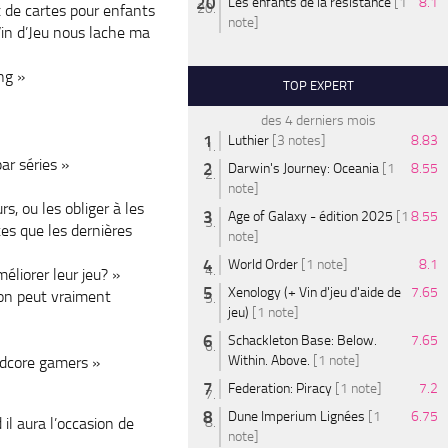
Les enfants de la résistance
[1
8.1
ux de cartes pour enfants
note]
 Vin d’Jeu nous lache ma
ng »
TOP EXPERT
des 4 derniers mois
Luthier
[3 notes]
8.83
ar séries »
Darwin's Journey: Oceania
[1
8.55
note]
s, ou les obliger à les
Age of Galaxy - édition 2025
[1
8.55
es que les dernières
note]
World Order
[1 note]
8.1
éliorer leur jeu? »
Xenology (+ Vin d'jeu d'aide de
7.65
s on peut vraiment
jeu)
[1 note]
Schackleton Base: Below.
7.65
Within. Above.
[1 note]
ardcore gamers »
Federation: Piracy
[1 note]
7.2
Dune Imperium Lignées
[1
6.75
 il aura l’occasion de
note]