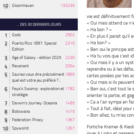
Gloomhaven
133235
vie est définitivement f
« Oui mais attend ce n’e
... DES 30 DERNIERS JOURS
« Ha bon ? »
Godz
2902
« En plus il parait qu’il 
« Ha bon? »
Puerto Rico 1897: Special
2310
« Ben oui le principe es
Edition
« Ha tu vois que c’est id
Age of Galaxy - édition 2025
2230
« Oui mais il y a un sys
Revenant
2054
reprendre ou à les défa
Sauriez vous dire précisément
1860
cartes posées par tes a
quel est votre jeu préféré ?...
« Oui mais si ils peuven
« Ben oui, c’est tout le
Feya’s Swamp : exploration et
1782
stratégie
orienter la partie, et
« Ca a l’air sympa en fai
Darwin's Journey: Oceania
1495
« Tout à fait, idéal pou
Botswana
1475
« Bon allez, tu m’as con
Federation: Piracy
1367
Fortiche Kramer & Kiesli
Spyworld
1267
jouer à Linko et passer