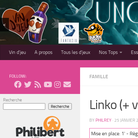
Skip to content
<
Vin d’jeu
A propos
Tous les d’jeux
Nos Tops
Es
FOLLOW:
FAMILLE
Linko (+ v
Recherche
Recherche
BY
PHILREY
·
25 JANVIER 
Mise en place: 1' - Règl