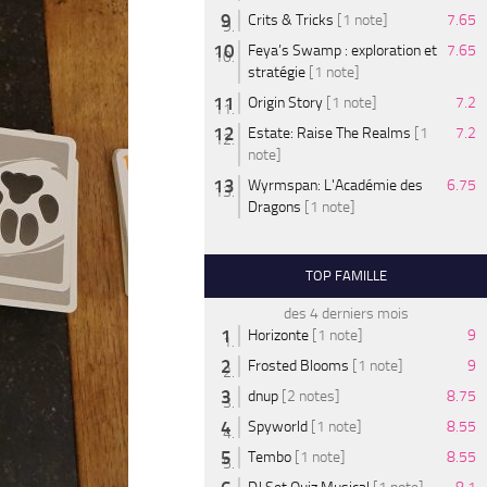
Crits & Tricks
[1 note]
7.65
Feya’s Swamp : exploration et
7.65
stratégie
[1 note]
Origin Story
[1 note]
7.2
Estate: Raise The Realms
[1
7.2
note]
Wyrmspan: L'Académie des
6.75
Dragons
[1 note]
TOP FAMILLE
des 4 derniers mois
Horizonte
[1 note]
9
Frosted Blooms
[1 note]
9
dnup
[2 notes]
8.75
Spyworld
[1 note]
8.55
Tembo
[1 note]
8.55