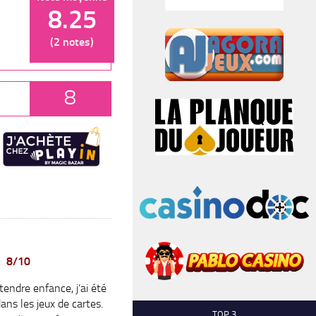
8.25
(2 notes)
8
:
8/10
endre enfance, j’ai été
ans les jeux de cartes.
TOP 3