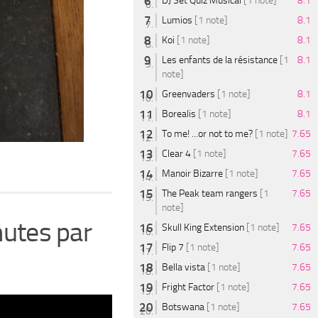
DJ Set Quiz Musical
[1 note]
8.1
Lumios
[1 note]
8.1
Koi
[1 note]
8.1
Les enfants de la résistance
[1
8.1
note]
Greenvaders
[1 note]
8.1
Borealis
[1 note]
8.1
To me! ...or not to me?
[1 note]
7.65
Clear 4
[1 note]
7.65
Manoir Bizarre
[1 note]
7.65
The Peak team rangers
[1
7.65
note]
nutes par
Skull King Extension
[1 note]
7.65
Flip 7
[1 note]
7.65
Bella vista
[1 note]
7.65
Fright Factor
[1 note]
7.65
Botswana
[1 note]
7.65