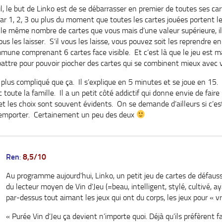
ul, le but de Linko est de se débarrasser en premier de toutes ses ca
 par 1, 2, 3 ou plus du moment que toutes les cartes jouées portent
le même nombre de cartes que vous mais d’une valeur supérieure, il 
us les laisser. S’il vous les laisse, vous pouvez soit les reprendre en
une comprenant 6 cartes face visible. Et c’est là que le jeu est mal
battre pour pouvoir piocher des cartes qui se combinent mieux avec v
as plus compliqué que ça. Il s’explique en 5 minutes et se joue en 15. 
toute la famille. Il a un petit côté addictif qui donne envie de faire
 les choix sont souvent évidents. On se demande d’ailleurs si c’est 
’emporter. Certainement un peu des deux
Ren
:
8,5/10
Au programme aujourd’hui, Linko, un petit jeu de cartes de défau
du lecteur moyen de Vin d’Jeu (=beau, intelligent, stylé, cultivé, 
par-dessus tout aimant les jeux qui ont du corps, les jeux pour « vra
« Purée Vin d’Jeu ça devient n’importe quoi. Déjà qu’ils préfèrent f