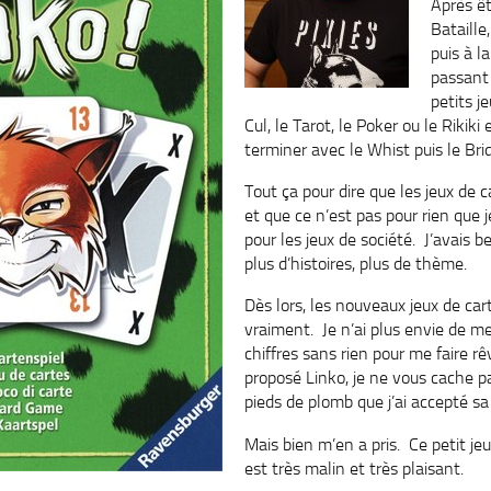
Après êt
Bataille
puis à l
passant 
petits j
Cul, le Tarot, le Poker ou le Rikiki
terminer avec le Whist puis le Bri
Tout ça pour dire que les jeux de car
et que ce n’est pas pour rien que 
pour les jeux de société. J’avais b
plus d’histoires, plus de thème.
Dès lors, les nouveaux jeux de car
vraiment. Je n’ai plus envie de m
chiffres sans rien pour me faire 
proposé Linko, je ne vous cache p
pieds de plomb que j’ai accepté sa
Mais bien m’en a pris. Ce petit j
est très malin et très plaisant.