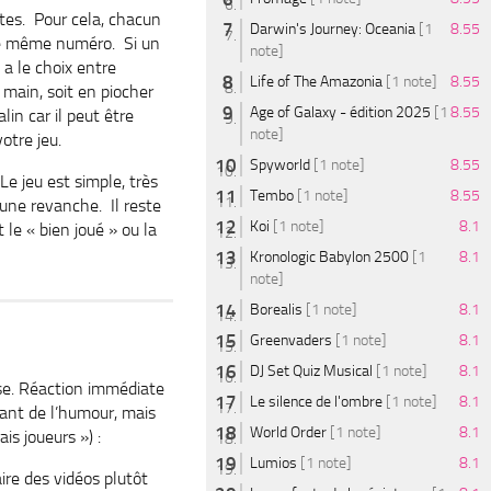
rtes. Pour cela, chacun
Darwin's Journey: Oceania
[1
8.55
 le même numéro. Si un
note]
a le choix entre
Life of The Amazonia
[1 note]
8.55
 main, soit en piocher
Age of Galaxy - édition 2025
[1
8.55
in car il peut être
note]
otre jeu.
Spyworld
[1 note]
8.55
Le jeu est simple, très
Tembo
[1 note]
8.55
 une revanche. Il reste
Koi
[1 note]
8.1
le « bien joué » ou la
Kronologic Babylon 2500
[1
8.1
note]
Borealis
[1 note]
8.1
Greenvaders
[1 note]
8.1
DJ Set Quiz Musical
[1 note]
8.1
sse. Réaction immédiate
Le silence de l'ombre
[1 note]
8.1
ayant de l’humour, mais
World Order
[1 note]
8.1
is joueurs ») :
Lumios
[1 note]
8.1
aire des vidéos plutôt