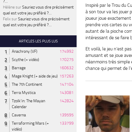
?…
Inspiré par le Trou du C
Hélène
sur
Sauriez vous dire précisément
à son tour va les jouer
quel est votre jeu préféré ?…
joueur joue exactement 
Felix
sur
Sauriez vous dire précisément
prendre vos cartes ou vo
quel est votre jeu préféré ?…
autant de la pioche comm
intéressant de se faire 
ARTICLES LES PLUS LUS
Et voilà, le jeu n’est p
Anachrony (VF)
174992
amusant et se joue avec 
Scythe (+ vidéo)
170275
néanmoins très simple et
chance qui permet de l
Barrage
160632
Mage Knight (+ aide de jeu)
157263
The 7th Continent
147104
Terra Mystica
143081
Tzolk'in: The Mayan
142824
Calendar
Caverna
139595
Terraforming Mars (+
133799
vidéo)