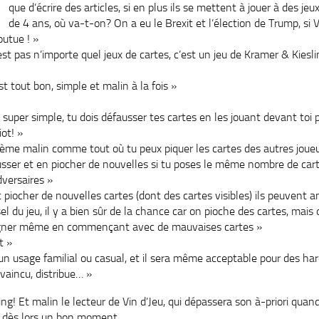
que d’écrire des articles, si en plus ils se mettent à jouer à des je
de 4 ans, où va-t-on? On a eu le Brexit et l’élection de Trump, si
outue ! »
st pas n’importe quel jeux de cartes, c’est un jeu de Kramer & Kiesli
est tout bon, simple et malin à la fois »
t super simple, tu dois défausser tes cartes en les jouant devant toi p
iot! »
tème malin comme tout où tu peux piquer les cartes des autres joueur
usser et en piocher de nouvelles si tu poses le même nombre de cart
dversaires »
t piocher de nouvelles cartes (dont des cartes visibles) ils peuvent am
 sel du jeu, il y a bien sûr de la chance car on pioche des cartes, mai
 gagner même en commençant avec de mauvaises cartes »
t »
r un usage familial ou casual, et il sera même acceptable pour des h
vaincu, distribue… »
ng! Et malin le lecteur de Vin d’Jeu, qui dépassera son à-priori quand
a dès lors un bon moment.