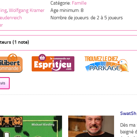
Catégorie:
Famille
ling
,
Wolfgang Kramer
Age minimum: 8
reudenreich
Nombre de joueurs: de 2 à 5 joueurs
er
teurs (1 note)
vis
SwatSh
Dès ma t
baigné d