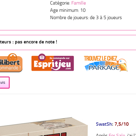
Catégorie:
Famille
Age minimum: 10
Nombre de joueurs: de 3 à 5 joueurs
eurs : pas encore de note !
vis
SwatSh
:
7,5/10
Après
For Sale
, j’ai