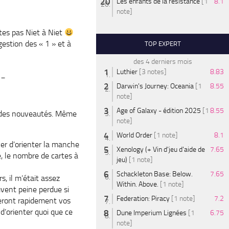
Les enfants de la résistance
[1
8.1
note]
ites pas Niet à Niet
gestion des « 1 » et à
TOP EXPERT
des 4 derniers mois
Luthier
[3 notes]
8.83
__
Darwin's Journey: Oceania
[1
8.55
note]
Age of Galaxy - édition 2025
[1
8.55
ir des nouveautés. Même
note]
World Order
[1 note]
8.1
yer d’orienter la manche
Xenology (+ Vin d'jeu d'aide de
7.65
, le nombre de cartes à
jeu)
[1 note]
Schackleton Base: Below.
7.65
s, il m’était assez
Within. Above.
[1 note]
ouvent peine perdue si
Federation: Piracy
[1 note]
7.2
neront rapidement vos
 d’orienter quoi que ce
Dune Imperium Lignées
[1
6.75
note]