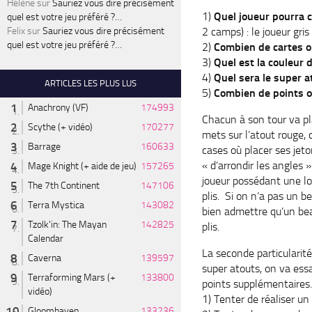
Hélène
sur
Sauriez vous dire précisément
1)
Quel joueur pourra c
quel est votre jeu préféré ?…
2 camps) : le joueur gri
Felix
sur
Sauriez vous dire précisément
quel est votre jeu préféré ?…
2)
Combien de cartes o
3)
Quel est la couleur d
4)
Quel sera le super a
ARTICLES LES PLUS LUS
5)
Combien de points o
Anachrony (VF)
174993
Chacun à son tour va pla
Scythe (+ vidéo)
170277
mets sur l’atout rouge, 
Barrage
160633
cases où placer ses jet
« d’arrondir les angles »
Mage Knight (+ aide de jeu)
157265
joueur possédant une lo
The 7th Continent
147106
plis. Si on n’a pas un 
Terra Mystica
143082
bien admettre qu’un bea
Tzolk'in: The Mayan
142825
plis.
Calendar
La seconde particularité
Caverna
139597
super atouts, on va ess
Terraforming Mars (+
133800
points supplémentaires. 
vidéo)
1) Tenter de réaliser u
Gloomhaven
133236