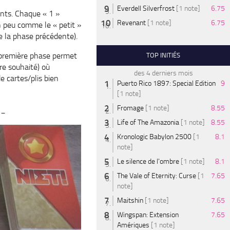
Everdell Silverfrost
[1 note]
6.75
ints. Chaque « 1 »
Revenant
[1 note]
6.75
n peu comme le « petit »
de la phase précédente).
 première phase permet
TOP INITIÉS
re souhaité) où
des 4 derniers mois
e cartes/plis bien
Puerto Rico 1897: Special Edition
9
[1 note]
Fromage
[1 note]
8.55
__
Life of The Amazonia
[1 note]
8.55
Kronologic Babylon 2500
[1
8.1
note]
Le silence de l'ombre
[1 note]
8.1
The Vale of Eternity: Curse
[1
7.65
note]
Maitshin
[1 note]
7.65
Wingspan: Extension
7.65
Amériques
[1 note]