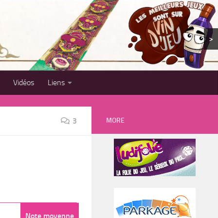
>
Vidéos
Liens
MORE
3
Note moyenne