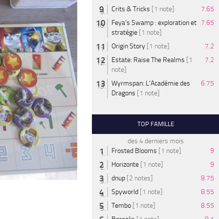
Crits & Tricks
[1 note]
7.65
Feya’s Swamp : exploration et
7.65
stratégie
[1 note]
Origin Story
[1 note]
7.2
Estate: Raise The Realms
[1
7.2
note]
Wyrmspan: L'Académie des
6.75
Dragons
[1 note]
TOP FAMILLE
des 4 derniers mois
Frosted Blooms
[1 note]
9
Horizonte
[1 note]
9
dnup
[2 notes]
8.75
Spyworld
[1 note]
8.55
Tembo
[1 note]
8.55