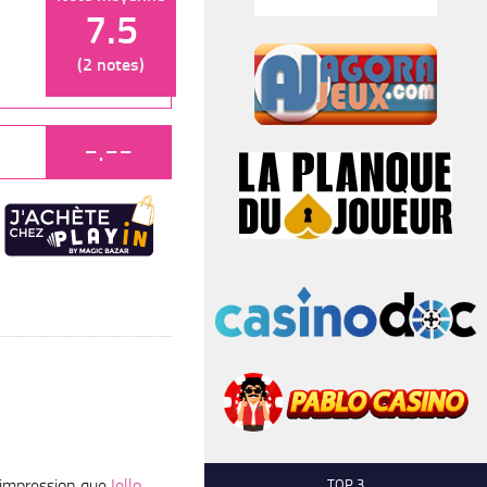
7.5
(2 notes)
-.--
 l’impression que
Iello
TOP 3