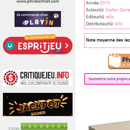
Année:
2015
Auteur(s):
Stefan Dorra
Editeur(s):
Iello
Distributeur(s):
Iello
Note moyenne des lect
Soumettre votre propre a
Visites: