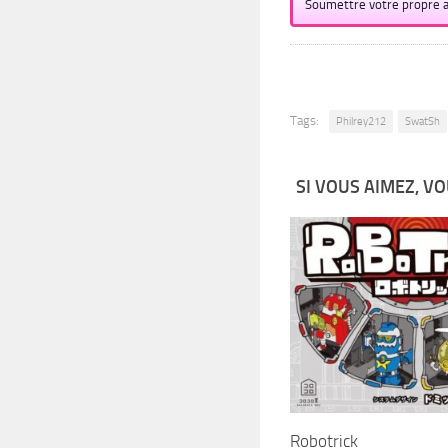
Soumettre votre propre a
Tags:
Philrey212
SwatSh
SI VOUS AIMEZ, VO
Robotrick