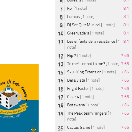
Borealis
[1 note]
8.1
Koi
[1 note]
8.1
Lumios
[1 note]
8.1
DJ Set Quiz Musical
[1 note]
8.1
Greenvaders
[1 note]
8.1
Les enfants de la résistance
[1
8.1
note]
Flip 7
[1 note]
7.65
To me! ...or not to me?
[1 note]
7.65
Skull King Extension
[1 note]
7.65
Bella vista
[1 note]
7.65
Fright Factor
[1 note]
7.65
Clear 4
[1 note]
7.65
Botswana
[1 note]
7.65
The Peak team rangers
[1
7.65
note]
Cactus Game
[1 note]
7.65