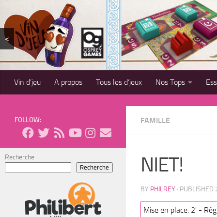
Skip to content
<
Vin d’jeu
A propos
Tous les d’jeux
Nos Tops
Es
FOLLOW:
FAMILLE
NIET!
Recherche
Recherche
BY
PHILREY
· PUBLISHED
Mise en place: 2' - Règl