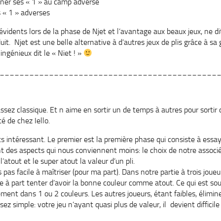
nner ses « 1 » au camp adverse
s « 1 » adverses
évidents lors de la phase de Njet et l’avantage aux beaux jeux, ne d
uit. Njet est une belle alternative à d’autres jeux de plis grâce à sa 
ingénieux dit le « Niet ! »
____________________________________________
 assez classique. Et n aime en sortir un de temps à autres pour sort
té de chez Iello.
ts intéressant. Le premier est la première phase qui consiste à essa
t des aspects qui nous conviennent moins: le choix de notre associé
l’atout et le super atout la valeur d’un pli.
 pas facile à maîtriser (pour ma part). Dans notre partie à trois joueur
faire à part tenter d’avoir la bonne couleur comme atout. Ce qui est s
lement dans 1 ou 2 couleurs. Les autres joueurs, étant faibles, élimi
sez simple: votre jeu n’ayant quasi plus de valeur, il devient difficile