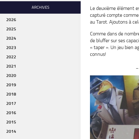
ARCHIVES
Le deuxième élément est
capturé compte comme un
2026
au Tarot. Ajoutons à cel
2025
Comme dans de nombreux
2024
de bluffer sur ses capac
« taper ». Un jeu bien a
2023
connus!
2022
_
2021
2020
2019
2018
2017
2016
2015
2014