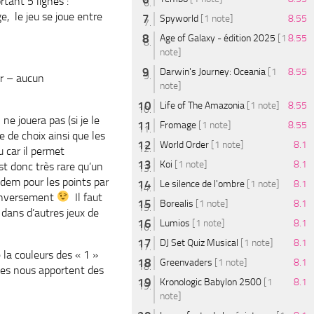
tant 5 lignes :
ge, le jeu se joue entre
Spyworld
[1 note]
8.55
Age of Galaxy - édition 2025
[1
8.55
note]
Darwin's Journey: Oceania
[1
8.55
ir – aucun
note]
Life of The Amazonia
[1 note]
8.55
ne jouera pas (si je le
Fromage
[1 note]
8.55
e de choix ainsi que les
World Order
[1 note]
8.1
 car il permet
Koi
[1 note]
8.1
est donc très rare qu’un
Idem pour les points par
Le silence de l'ombre
[1 note]
8.1
t inversement
Il faut
Borealis
[1 note]
8.1
dans d’autres jeux de
Lumios
[1 note]
8.1
DJ Set Quiz Musical
[1 note]
8.1
 la couleurs des « 1 »
Greenvaders
[1 note]
8.1
rses nous apportent des
Kronologic Babylon 2500
[1
8.1
note]