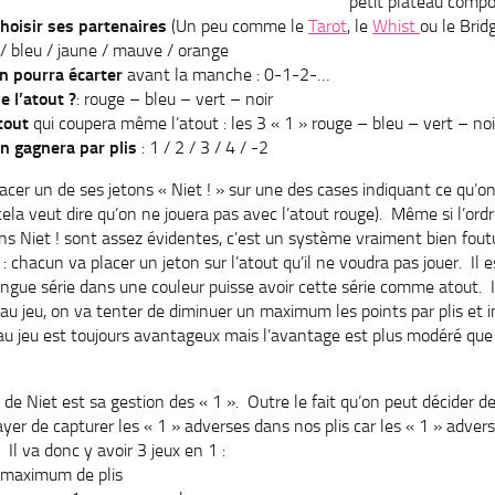
petit plateau compor
hoisir ses partenaires
(Un peu comme le
Tarot
, le
Whist
ou le Brid
s / bleu / jaune / mauve / orange
n pourra écarter
avant la manche : 0-1-2-…
e l’atout ?
: rouge – bleu – vert – noir
tout
qui coupera même l’atout : les 3 « 1 » rouge – bleu – vert – no
n gagnera par plis
: 1 / 2 / 3 / 4 / -2
cer un de ses jetons « Niet ! » sur une des cases indiquant ce qu’on 
cela veut dire qu’on ne jouera pas avec l’atout rouge). Même si l’ordr
ons Niet ! sont assez évidentes, c’est un système vraiment bien foutu
 : chacun va placer un jeton sur l’atout qu’il ne voudra pas jouer. Il 
ngue série dans une couleur puisse avoir cette série comme atout. 
beau jeu, on va tenter de diminuer un maximum les points par plis e
u jeu est toujours avantageux mais l’avantage est plus modéré que 
 de Niet est sa gestion des « 1 ». Outre le fait qu’on peut décider de
ayer de capturer les « 1 » adverses dans nos plis car les « 1 » adve
Il va donc y avoir 3 jeux en 1 :
n maximum de plis