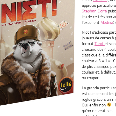
apprécie particulièr
Stephan Dorra
puis
jeu de ce très bon au
l’excellent
Medina
) 
Niet ! s’adresse par
joueurs de cartes à 
format
Tarot
et von
chacune des 4 coul
classique à la diffé
couleur a 3 « 1 ». 
de plis classique puis
couleur et, à défaut
ou couper.
La grande particulari
est que ce sont les 
règles grâce à un m
Oui, enfin non
, 
qu’on ne veut pas !