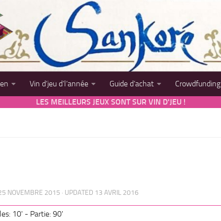
sen
Vin d’jeu d’l’année
Guide d’achat
Crowdfunding
LES MEILLEURS JEUX SONT SUR VIN D'JEU !
25 NOVEMBRE 2015
· UPDATED
13 AVRIL 2016
es: 10' - Partie: 90'