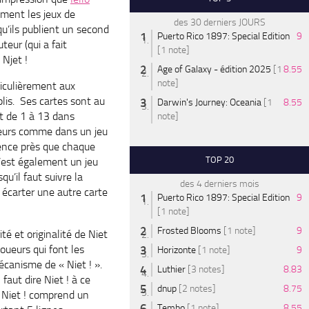
ement les jeux de
des 30 derniers JOURS
qu’ils publient un second
Puerto Rico 1897: Special Edition
9
teur (qui a fait
[1 note]
: Njet !
Age of Galaxy - édition 2025
[1
8.55
note]
ticulièrement aux
plis. Ses cartes sont au
Darwin's Journey: Oceania
[1
8.55
t de 1 à 13 dans
note]
eurs comme dans un jeu
rence près que chaque
TOP 20
C’est également un jeu
qu’il faut suivre la
des 4 derniers mois
, écarter une autre carte
Puerto Rico 1897: Special Edition
9
[1 note]
Frosted Blooms
[1 note]
9
té et originalité de Niet
joueurs qui font les
Horizonte
[1 note]
9
écanisme de « Niet ! ».
Luthier
[3 notes]
8.83
il faut dire Niet ! à ce
dnup
[2 notes]
8.75
 Niet ! comprend un
Tembo
[1 note]
8.55