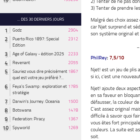
2) Tenter de ne pas do
3) Tenter de prendre le
... DES 30 DERNIERS JOURS
Malgré des choix assez 
car Njet surprend et séd
Godz
2904
son système original et 
Puerto Rico 1897: Special
2312
Edition
_
Age of Galaxy - édition 2025
2233
PhilRey
:
7,5/10
Revenant
2055
Njet! est un jeu de plis
Sauriez vous dire précisément
1867
si ici, c’est une nouveau
quel est votre jeu préféré ?...
Feya’s Swamp : exploration et
1785
Njet! ajoute deux aspec
stratégie
en sa faveur en bloquan
Darwin's Journey: Oceania
1500
défausser, la couleur de 
C’est assez original mais
Botswana
1478
difficile à savoir quoi 
Federation: Piracy
1367
vous êtes fort principa
Spyworld
1269
couleurs. La suite est as
soit.