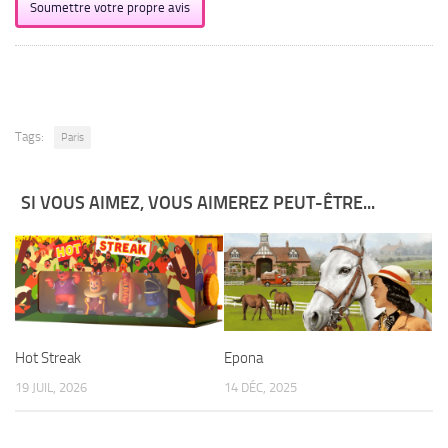
Soumettre votre propre avis
Tags:
Paris
SI VOUS AIMEZ, VOUS AIMEREZ PEUT-ÊTRE...
Hot Streak
Epona
19 JUIL, 2026
14 DÉC, 2025