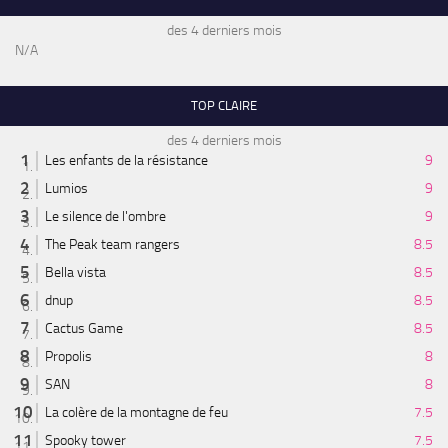
des 4 derniers mois
N/A
TOP CLAIRE
des 4 derniers mois
Les enfants de la résistance
9
Lumios
9
Le silence de l'ombre
9
The Peak team rangers
8.5
Bella vista
8.5
dnup
8.5
Cactus Game
8.5
Propolis
8
SAN
8
La colère de la montagne de feu
7.5
Spooky tower
7.5