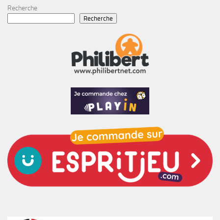
Recherche
Recherche