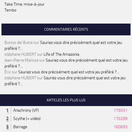
Take Time: mise-à-jour
Tembo
COMMENTAIRES RÉCENTS
Burtos del Butre
sur
Sauriez vous dire précisément quel est votre jeu
préféré ?…
stéphane HUBERT
sur
Life of The Amazonia
Jean-Pierre Malisse
sur
Sauriez vous dire précisément quel est votre jeu
préféré ?…
Éric
sur
Sauriez vous dire précisément quel est votre jeu préféré ?…
stéphane HUBERT
sur
Sauriez vous dire précisément quel est votre jeu
préféré ?…
ARTICLES LES PLUS LUS
Anachrony (VF)
175031
Scythe (+ vidéo)
170299
Barrage
160693