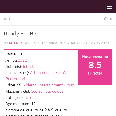
LES MEILLEURS JEUX SONT SUR VIN D'JEU !
Skip to content
INITIÉ
0
Ready Set Bet
BY
PHILREY
· PUBLISHED
11 MARS 2023
· UPDATED
13 MARS 2023
Partie: 50'
Note moyenne
Année:
2022
8.5
Auteur(s):
John D. Clair
Illustrateur(s):
Athena Cagle
,
Kirk W.
(1 note)
Buckendorf
Editeur(s):
Alderac Entertainment Group
Mécanisme(s):
Course
,
Jets de dés
Catégorie:
Initié
Age minimum: 12
Nombre de joueurs: de 2 à 9 joueurs