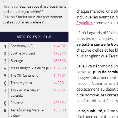
?…
Hélène
sur
Sauriez vous dire précisément
chaque manche, une pha
quel est votre jeu préféré ?…
individuelles ayant un 
Felix
sur
Sauriez vous dire précisément
quel est votre jeu préféré ?…
Fryxelius
comme co-au
Là où Legends of Void s
ARTICLES LES PLUS LUS
dans les mécaniques. L
se battre contre le Vo
Anachrony (VF)
174992
chacune d’elles et les b
Scythe (+ vidéo)
170277
plus sanglant que Terr
Barrage
160633
Le jeu va néanmoins un 
Mage Knight (+ aide de jeu)
157263
cartes et
plus de comb
The 7th Continent
147104
bougent aléatoirement à
Terra Mystica
143081
risque… Néanmoins, si l
déplacement au début du
Tzolk'in: The Mayan
142824
a de nombreuses cartes
Calendar
pas être réticent à ce 
Caverna
139597
Terraforming Mars (+
133799
La rejouabilité
, même si
vidéo)
Void avec un plateau co