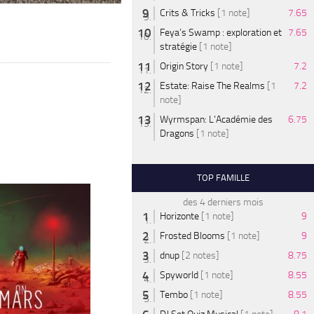
Crits & Tricks
[1 note]
7.65
Feya’s Swamp : exploration et
7.65
stratégie
[1 note]
Origin Story
[1 note]
7.2
Estate: Raise The Realms
[1
7.2
note]
Wyrmspan: L'Académie des
6.75
Dragons
[1 note]
TOP FAMILLE
des 4 derniers mois
Horizonte
[1 note]
9
Frosted Blooms
[1 note]
9
dnup
[2 notes]
8.75
Spyworld
[1 note]
8.55
Tembo
[1 note]
8.55