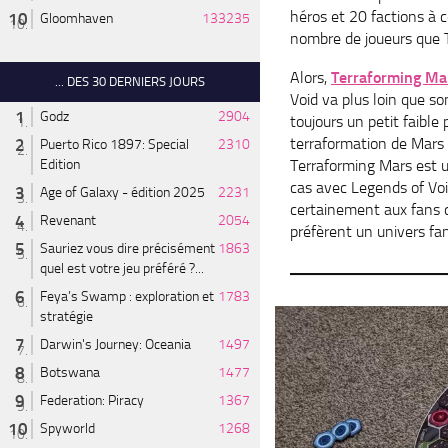
héros et 20 factions à c
Gloomhaven
133235
nombre de joueurs que Te
Alors,
Terraforming Ma
... DES 30 DERNIERS JOURS
Void va plus loin que son
Godz
2904
toujours un petit faible 
terraformation de Mars 
Puerto Rico 1897: Special
2310
Terraforming Mars est u
Edition
cas avec Legends of Void
Age of Galaxy - édition 2025
2231
certainement aux fans 
Revenant
2054
préfèrent un univers fan
Sauriez vous dire précisément
1863
quel est votre jeu préféré ?...
Feya’s Swamp : exploration et
1783
stratégie
Darwin's Journey: Oceania
1497
Botswana
1477
Federation: Piracy
1367
Spyworld
1268