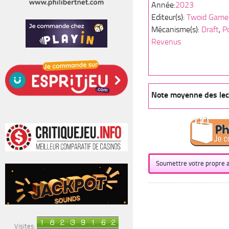
Année:
2023
Editeur(s):
Twoid Game
Mécanisme(s):
Draft
,
P
Revenus
Note moyenne des lect
Soumettre votre propre a
Visites: