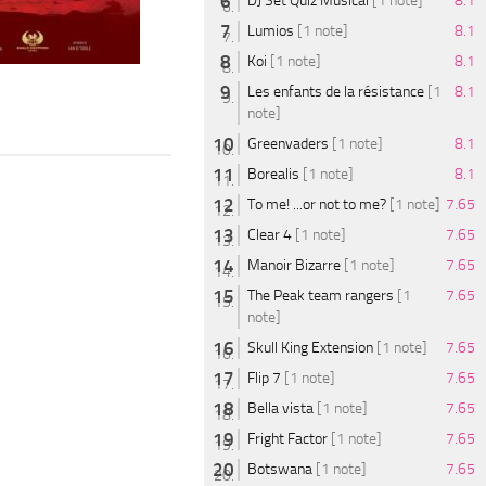
DJ Set Quiz Musical
[1 note]
8.1
Lumios
[1 note]
8.1
Koi
[1 note]
8.1
Les enfants de la résistance
[1
8.1
note]
Greenvaders
[1 note]
8.1
Borealis
[1 note]
8.1
To me! ...or not to me?
[1 note]
7.65
Clear 4
[1 note]
7.65
Manoir Bizarre
[1 note]
7.65
The Peak team rangers
[1
7.65
note]
Skull King Extension
[1 note]
7.65
Flip 7
[1 note]
7.65
Bella vista
[1 note]
7.65
Fright Factor
[1 note]
7.65
Botswana
[1 note]
7.65