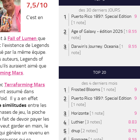
7,5/10
des 30 derniers JOURS
Puerto Rico 1897: Special Edition
9
C’est en
[1 note]
Age of Galaxy - édition 2025
[1
8.55
note]
nt à
Fall of Lumen
que
rt l’existence de Legends
Darwin's Journey: Oceania
[1
8.55
lisé par la même équipe.
note]
s auteurs, Legends of
u’ils auraient aimé que
rming Mars
.
TOP 20
des 4 derniers mois
vec
Terraforming Mars
Frosted Blooms
[1 note]
9
ent assumé dans
id. Il y a en effet
Puerto Rico 1897: Special Edition
9
[1 note]
 similitudes
entre les
phases de jeu, la pioche
Horizonte
[1 note]
9
e fait de devoir payer les
Luthier
[3 notes]
8.83
 veut garder en main, le
dnup
[2 notes]
8.75
qui génère un revenu en
essources qui se
Fromage
[1 note]
8.55