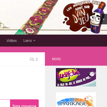
>
Vidéos
Liens
MORE
2
Note moyenne