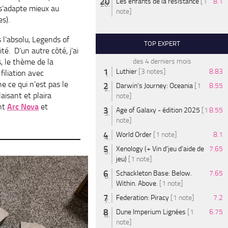
Les enfants de la résistance
[1
8.1
 s’adapte mieux au
note]
s).
 l’absolu, Legends of
TOP EXPERT
té. D’un autre côté, j’ai
s, le thème de la
des 4 derniers mois
Luthier
[3 notes]
8.83
filiation avec
e ce qui n’est pas le
Darwin's Journey: Oceania
[1
8.55
aisant et plaira
note]
ent
Arc Nova
et
Age of Galaxy - édition 2025
[1
8.55
note]
World Order
[1 note]
8.1
Xenology (+ Vin d'jeu d'aide de
7.65
jeu)
[1 note]
Schackleton Base: Below.
7.65
Within. Above.
[1 note]
Federation: Piracy
[1 note]
7.2
Dune Imperium Lignées
[1
6.75
note]