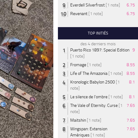
Everdell Silverfrost
[1 note]
6.75
Revenant
[1 note]
6.75
TOP INITIÉS
des 4 derniers mois
Puerto Rico 1897: Special Edition
9
[1 note]
Fromage
[1 note]
8.55
Life of The Amazonia
[1 note]
8.55
Kronologic Babylon 2500
[1
8.1
note]
Le silence de l'ombre
[1 note]
8.1
The Vale of Eternity: Curse
[1
7.65
note]
Maitshin
[1 note]
7.65
Wingspan: Extension
7.65
Amériques
[1 note]