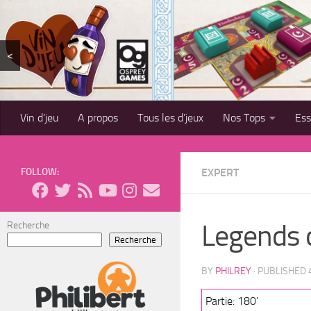
Skip to content
<
Vin d’jeu
A propos
Tous les d’jeux
Nos Tops
Es
FOLLOW:
EXPERT
Legends 
Recherche
Recherche
BY
PHILREY
· PUBLISHED
Partie: 180'