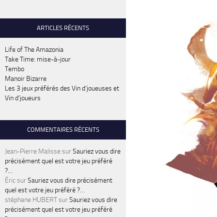
ARTICLES RÉCENTS
Life of The Amazonia
Take Time: mise-à-jour
Tembo
Manoir Bizarre
Les 3 jeux préférés des Vin d’joueuses et
Vin d’joueurs
COMMENTAIRES RÉCENTS
Jean-Pierre Malisse
sur
Sauriez vous dire
précisément quel est votre jeu préféré
?…
Éric
sur
Sauriez vous dire précisément
quel est votre jeu préféré ?…
stéphane HUBERT
sur
Sauriez vous dire
précisément quel est votre jeu préféré