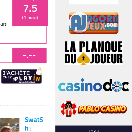
7.5
(1 note)
eurs
-.--
SwatS
h
:
TOP 3