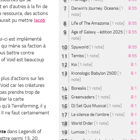
 en d’autres à la fin de
Darwin's Journey: Oceania
[1
8.55
ressource, des actions
note]
 aurait pu mettre
Jacob
Life of The Amazonia
[1 note]
8.55
Age of Galaxy - édition 2025
[1
8.55
note]
ui-ci est implémenté
 qui mène sa faction à
Spyworld
[1 note]
8.55
ous battre contre
Tembo
[1 note]
8.55
s of Void est beaucoup
Koi
[1 note]
8.1
Kronologic Babylon 2500
[1
8.1
a plus d’actions sur les
note]
oid car les créatures
Borealis
[1 note]
8.1
pas prendre trop de
Greenvaders
[1 note]
8.1
ler la carte
u’à Terraforming, il y
DJ Set Quiz Musical
[1 note]
8.1
 Il ne faut certainement
Le silence de l'ombre
[1 note]
8.1
World Order
[1 note]
8.1
nte
dans Legends of
Lumios
[1 note]
8.1
attre parmi 13, 20