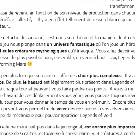
transforment
se de revenu en fonction de son niveau de production dans chaque 
bénéfice collectif,… Il y a en effet tellement de ressemblance qu’on
teur…
e détache de son ainé, c’est dans son thème et la manière dont cel
e jeu nous plonge dans
un univers fantastique
où l’on joue un héro
id et les créatures mythologiques
qu’il invoque. Vous allez devoir v
lesser le plus possible pour, ensemble, en venir à bout. Oui, Legend
aforming Mars
.
peu plus loin que son ainé et offre des
choix plus complexes
. Il y 
os
. De plus,
le hasard
est légèrement plus présent dans Legends of V
 chaque tour et peuvent vous faire perdre des points. A vous à ne 
e hasard de ces déplacements vous gêne, vous pouvez toujours révé
 tour pour vous donner le temps de vous en prémunir. Encore plus q
 qui vont vous permettre de
voler
des ressources à vos adversaires.
type de mécanique pour pouvoir apprécier Legends of Void.
 elle ne manquait pas dans le jeu original,
est encore plus importa
mposé de 6 cartes recto/verso à choisir parmi 8, 3 créatures à comb