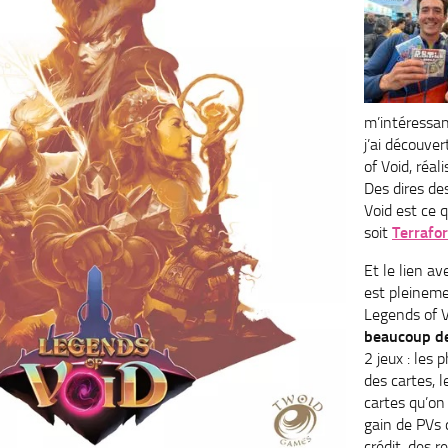
m’intéressa
j’ai découve
of Void, réa
Des dires de
Void est ce q
soit
Terrafo
Et le lien a
est pleinem
Legends of Vo
beaucoup de
2 jeux : les 
des cartes, l
cartes qu’on
gain de PVs 
crédit, des r