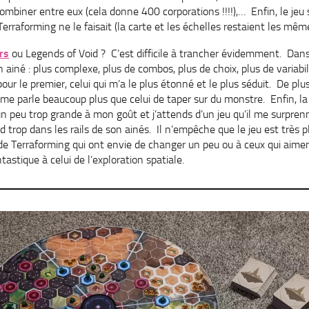
ombiner entre eux (cela donne 400 corporations !!!!),… Enfin, le jeu
rraforming ne le faisait (la carte et les échelles restaient les même
rs
ou Legends of Void ? C’est difficile à trancher évidemment. Dans
 ainé : plus complexe, plus de combos, plus de choix, plus de variabili
pour le premier, celui qui m’a le plus étonné et le plus séduit. De plu
me parle beaucoup plus que celui de taper sur du monstre. Enfin, la 
n peu trop grande à mon goût et j’attends d’un jeu qu’il me surprenn
 trop dans les rails de son ainés. Il n’empêche que le jeu est très pl
de Terraforming qui ont envie de changer un peu ou à ceux qui aim
tastique à celui de l’exploration spatiale.