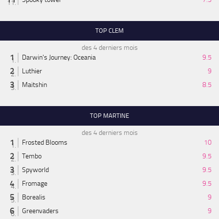
TOP CLEM
des 4 derniers mois
Darwin's Journey: Oceania
9.5
Luthier
9
Maitshin
8.5
TOP MARTINE
des 4 derniers mois
Frosted Blooms
10
Tembo
9.5
Spyworld
9.5
Fromage
9.5
Borealis
9
Greenvaders
9