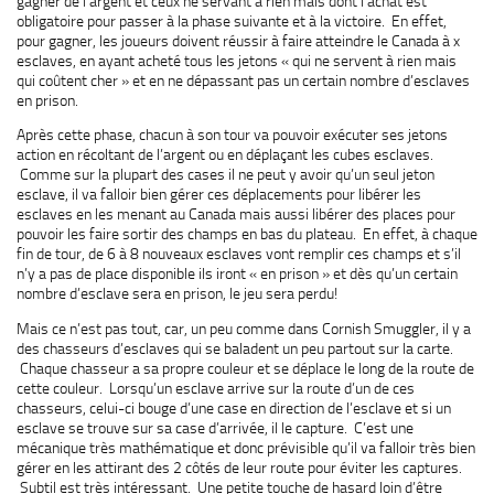
gagner de l’argent et ceux ne servant à rien mais dont l’achat est
obligatoire pour passer à la phase suivante et à la victoire. En effet,
pour gagner, les joueurs doivent réussir à faire atteindre le Canada à x
esclaves, en ayant acheté tous les jetons « qui ne servent à rien mais
qui coûtent cher » et en ne dépassant pas un certain nombre d’esclaves
en prison.
Après cette phase, chacun à son tour va pouvoir exécuter ses jetons
action en récoltant de l’argent ou en déplaçant les cubes esclaves.
Comme sur la plupart des cases il ne peut y avoir qu’un seul jeton
esclave, il va falloir bien gérer ces déplacements pour libérer les
esclaves en les menant au Canada mais aussi libérer des places pour
pouvoir les faire sortir des champs en bas du plateau. En effet, à chaque
fin de tour, de 6 à 8 nouveaux esclaves vont remplir ces champs et s’il
n’y a pas de place disponible ils iront « en prison » et dès qu’un certain
nombre d’esclave sera en prison, le jeu sera perdu!
Mais ce n’est pas tout, car, un peu comme dans Cornish Smuggler, il y a
des chasseurs d’esclaves qui se baladent un peu partout sur la carte.
Chaque chasseur a sa propre couleur et se déplace le long de la route de
cette couleur. Lorsqu’un esclave arrive sur la route d’un de ces
chasseurs, celui-ci bouge d’une case en direction de l’esclave et si un
esclave se trouve sur sa case d’arrivée, il le capture. C’est une
mécanique très mathématique et donc prévisible qu’il va falloir très bien
gérer en les attirant des 2 côtés de leur route pour éviter les captures.
Subtil est très intéressant. Une petite touche de hasard loin d’être