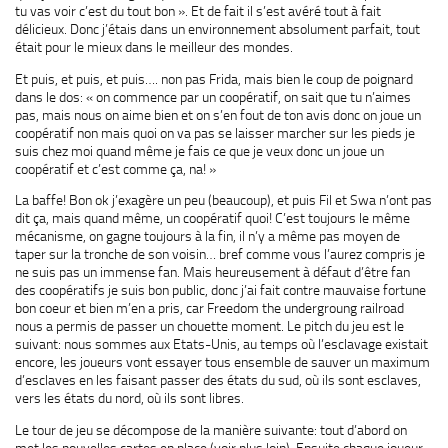
tu vas voir c’est du tout bon ». Et de fait il s’est avéré tout à fait
délicieux. Donc j’étais dans un environnement absolument parfait, tout
était pour le mieux dans le meilleur des mondes.
Et puis, et puis, et puis…. non pas Frida, mais bien le coup de poignard
dans le dos: « on commence par un coopératif, on sait que tu n’aimes
pas, mais nous on aime bien et on s’en fout de ton avis donc on joue un
coopératif non mais quoi on va pas se laisser marcher sur les pieds je
suis chez moi quand même je fais ce que je veux donc un joue un
coopératif et c’est comme ça, na! »
La baffe! Bon ok j’exagère un peu (beaucoup), et puis Fil et Swa n’ont pas
dit ça, mais quand même, un coopératif quoi! C’est toujours le même
mécanisme, on gagne toujours à la fin, il n’y a même pas moyen de
taper sur la tronche de son voisin… bref comme vous l’aurez compris je
ne suis pas un immense fan. Mais heureusement à défaut d’être fan
des coopératifs je suis bon public, donc j’ai fait contre mauvaise fortune
bon coeur et bien m’en a pris, car Freedom the undergroung railroad
nous a permis de passer un chouette moment. Le pitch du jeu est le
suivant: nous sommes aux Etats-Unis, au temps où l’esclavage existait
encore, les joueurs vont essayer tous ensemble de sauver un maximum
d’esclaves en les faisant passer des états du sud, où ils sont esclaves,
vers les états du nord, où ils sont libres.
Le tour de jeu se décompose de la manière suivante: tout d’abord on
met les nouvelles cartes en place (voir plus loin). Ensuite chaque joueur