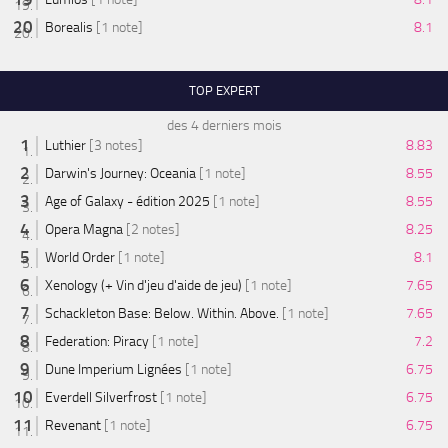
Borealis
[1 note]
8.1
TOP EXPERT
des 4 derniers mois
Luthier
[3 notes]
8.83
Darwin's Journey: Oceania
[1 note]
8.55
Age of Galaxy - édition 2025
[1 note]
8.55
Opera Magna
[2 notes]
8.25
World Order
[1 note]
8.1
Xenology (+ Vin d'jeu d'aide de jeu)
[1 note]
7.65
Schackleton Base: Below. Within. Above.
[1 note]
7.65
Federation: Piracy
[1 note]
7.2
Dune Imperium Lignées
[1 note]
6.75
Everdell Silverfrost
[1 note]
6.75
Revenant
[1 note]
6.75