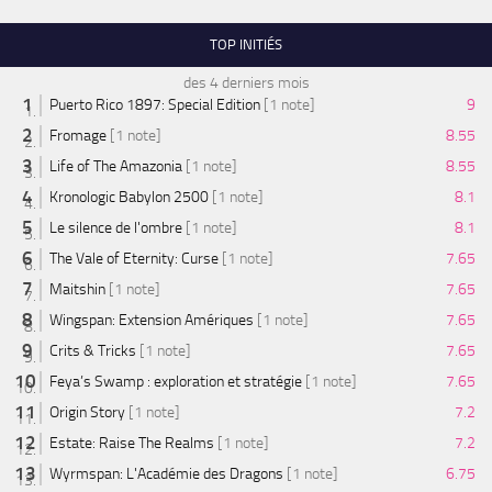
TOP INITIÉS
des 4 derniers mois
Puerto Rico 1897: Special Edition
[1 note]
9
Fromage
[1 note]
8.55
Life of The Amazonia
[1 note]
8.55
Kronologic Babylon 2500
[1 note]
8.1
Le silence de l'ombre
[1 note]
8.1
The Vale of Eternity: Curse
[1 note]
7.65
Maitshin
[1 note]
7.65
Wingspan: Extension Amériques
[1 note]
7.65
Crits & Tricks
[1 note]
7.65
Feya’s Swamp : exploration et stratégie
[1 note]
7.65
Origin Story
[1 note]
7.2
Estate: Raise The Realms
[1 note]
7.2
Wyrmspan: L'Académie des Dragons
[1 note]
6.75