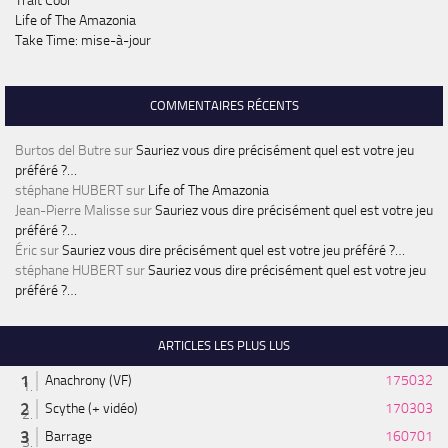
Trait Cool
Life of The Amazonia
Take Time: mise-à-jour
COMMENTAIRES RÉCENTS
Burtos del Butre
sur
Sauriez vous dire précisément quel est votre jeu
préféré ?…
stéphane HUBERT
sur
Life of The Amazonia
Jean-Pierre Malisse
sur
Sauriez vous dire précisément quel est votre jeu
préféré ?…
Éric
sur
Sauriez vous dire précisément quel est votre jeu préféré ?…
stéphane HUBERT
sur
Sauriez vous dire précisément quel est votre jeu
préféré ?…
ARTICLES LES PLUS LUS
Anachrony (VF)
175032
Scythe (+ vidéo)
170303
Barrage
160701