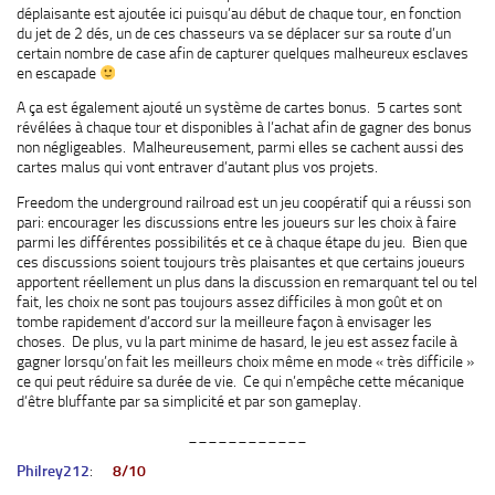
déplaisante est ajoutée ici puisqu’au début de chaque tour, en fonction
du jet de 2 dés, un de ces chasseurs va se déplacer sur sa route d’un
certain nombre de case afin de capturer quelques malheureux esclaves
en escapade
A ça est également ajouté un système de cartes bonus. 5 cartes sont
révélées à chaque tour et disponibles à l’achat afin de gagner des bonus
non négligeables. Malheureusement, parmi elles se cachent aussi des
cartes malus qui vont entraver d’autant plus vos projets.
Freedom the underground railroad est un jeu coopératif qui a réussi son
pari: encourager les discussions entre les joueurs sur les choix à faire
parmi les différentes possibilités et ce à chaque étape du jeu. Bien que
ces discussions soient toujours très plaisantes et que certains joueurs
apportent réellement un plus dans la discussion en remarquant tel ou tel
fait, les choix ne sont pas toujours assez difficiles à mon goût et on
tombe rapidement d’accord sur la meilleure façon à envisager les
choses. De plus, vu la part minime de hasard, le jeu est assez facile à
gagner lorsqu’on fait les meilleurs choix même en mode « très difficile »
ce qui peut réduire sa durée de vie. Ce qui n’empêche cette mécanique
d’être bluffante par sa simplicité et par son gameplay.
____________
Philrey212
:
8/10