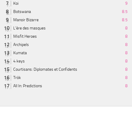
Koi
9
Botswana
8.5
Manoir Bizarre
8.5
L'ère des masques
8
Misfit Heroes
8
Archipels
8
Kumata
8
4 keys
8
Courtisans: Diplomates et Confidents
8
Trök
8
All In: Predictions
8