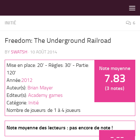
LES MEILLEURS JEUX SONT SUR VIN D'JEU !
Skip to content
INITIÉ
6
Freedom: The Underground Railroad
BY
SWATSH
·
10 AOÛT 2014
Mise en place: 20' - Règles: 30' - Partie:
Note moyenne
120'
7.83
Année:
2012
Auteur(s):
Brian Mayer
(3 notes)
Editeur(s):
Academy games
Catégorie:
Initié
Nombre de joueurs: de 1 à 4 joueurs
Note moyenne des lecteurs : pas encore de note !
-.--