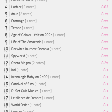
Luthier
[3 notes]
8.83
dnup
[2 notes]
8.75
Fromage
[1 note]
8.55
Tembo
[1 note]
8.55
Age of Galaxy - édition 2025
[1 note]
8.55
Life of The Amazonia
[1 note]
8.55
Darwin's Journey: Oceania
[1 note]
8.55
Spyworld
[1 note]
8.55
Opera Magna
[2 notes]
8.25
Koi
[1 note]
8.1
Kronologic Babylon 2500
[1 note]
8.1
Carnival of Sins
[1 note]
8.1
DJ Set Quiz Musical
[1 note]
8.1
Le silence de l'ombre
[1 note]
8.1
World Order
[1 note]
8.1
Lumios
[1 note]
8.1