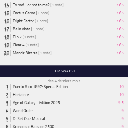
To me! ...or not to me?
[1 note]
7.65
Cactus Game
[1 note]
7.65
Fright Factor
[1 note]
7.65
Bella vista
[1 note]
7.65
Flip 7
[1 note]
7.65
Clear 4
[1 note]
7.65
Manoir Bizarre
[1 note]
7.65
TOP SWATSH
des 4 derniers mois
Puerto Rico 1897: Special Edition
10
Horizonte
10
Age of Galaxy - édition 2025
9.5
World Order
9
DJ Set Quiz Musical
9
Kronologic Babylon 2500
9