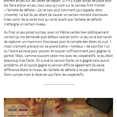
entrent en jeu sur les cases de départ. Si il n’y a pas assez de place pour
les faire entrer en jeu, tous ceux qui sont sur le carreau font monter
« l’échelle de défaite » (je ne sais plus comment ça s’appelle, donc
j’invente). Le but du jeu étant de sauver un certain nombre d’esclaves
(=les sortir de la carte tout au nord) avant que l’échelle de défaite
n’atteigne un certain niveau.
Au final un jeu assez sympa, avec un thème certes bien politiquement
correct (je me demande quel éditeur oserait sortir un jeu où le but serait
de capturer un maximum d’esclaves pour le compte des états du sud…)
mais vraiment prenant (on se prend à être « honteux » de sacrifier l’un
ou l’autre esclave pour pouvoir en sauver suffisamment pour gagner la
partie). Mais, comme souvent selon moi avec les coopératifs, le jeu était
beaucoup trop facile. On a joué la version facile, on a gagné sans aucun
problème, et on aurait gagné la version difficile également (la seule
différence étant le niveau de l’échelle de défaite à ne pas atteindre).
Donc sympa mais à réserver aux fans de coopératifs.
_____________