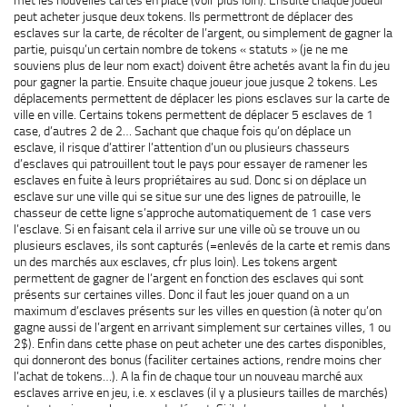
peut acheter jusque deux tokens. Ils permettront de déplacer des
esclaves sur la carte, de récolter de l’argent, ou simplement de gagner la
partie, puisqu’un certain nombre de tokens « statuts » (je ne me
souviens plus de leur nom exact) doivent être achetés avant la fin du jeu
pour gagner la partie. Ensuite chaque joueur joue jusque 2 tokens. Les
déplacements permettent de déplacer les pions esclaves sur la carte de
ville en ville. Certains tokens permettent de déplacer 5 esclaves de 1
case, d’autres 2 de 2… Sachant que chaque fois qu’on déplace un
esclave, il risque d’attirer l’attention d’un ou plusieurs chasseurs
d’esclaves qui patrouillent tout le pays pour essayer de ramener les
esclaves en fuite à leurs propriétaires au sud. Donc si on déplace un
esclave sur une ville qui se situe sur une des lignes de patrouille, le
chasseur de cette ligne s’approche automatiquement de 1 case vers
l’esclave. Si en faisant cela il arrive sur une ville où se trouve un ou
plusieurs esclaves, ils sont capturés (=enlevés de la carte et remis dans
un des marchés aux esclaves, cfr plus loin). Les tokens argent
permettent de gagner de l’argent en fonction des esclaves qui sont
présents sur certaines villes. Donc il faut les jouer quand on a un
maximum d’esclaves présents sur les villes en question (à noter qu’on
gagne aussi de l’argent en arrivant simplement sur certaines villes, 1 ou
2$). Enfin dans cette phase on peut acheter une des cartes disponibles,
qui donneront des bonus (faciliter certaines actions, rendre moins cher
l’achat de tokens…). A la fin de chaque tour un nouveau marché aux
esclaves arrive en jeu, i.e. x esclaves (il y a plusieurs tailles de marchés)