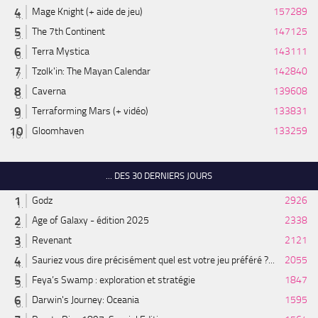
Mage Knight (+ aide de jeu)
157289
The 7th Continent
147125
Terra Mystica
143111
Tzolk'in: The Mayan Calendar
142840
Caverna
139608
Terraforming Mars (+ vidéo)
133831
Gloomhaven
133259
... DES 30 DERNIERS JOURS
Godz
2926
Age of Galaxy - édition 2025
2338
Revenant
2121
Sauriez vous dire précisément quel est votre jeu préféré ?...
2055
Feya’s Swamp : exploration et stratégie
1847
Darwin's Journey: Oceania
1595