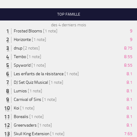
TOP FAMILLE
des 4 derniers mois
Frosted Blooms
[1 note]
9
Horizonte
[1 note]
9
dnup
[2 notes]
8.75
Tembo
[1 note]
8.55
Spyworld
[1 note]
8.55
Les enfants de la résistance
[1 note]
8.1
DJ Set Quiz Musical
[1 note]
8.1
Lumios
[1 note]
8.1
Carnival of Sins
[1 note]
8.1
Koi
[1 note]
8.1
Borealis
[1 note]
8.1
Greenvaders
[1 note]
8.1
Skull King Extension
[1 note]
7.65