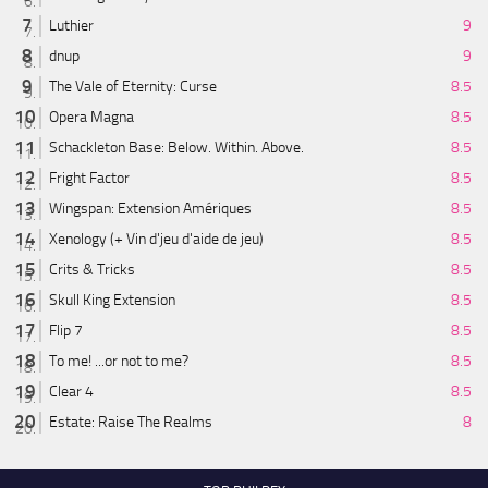
Luthier
9
dnup
9
The Vale of Eternity: Curse
8.5
Opera Magna
8.5
Schackleton Base: Below. Within. Above.
8.5
Fright Factor
8.5
Wingspan: Extension Amériques
8.5
Xenology (+ Vin d'jeu d'aide de jeu)
8.5
Crits & Tricks
8.5
Skull King Extension
8.5
Flip 7
8.5
To me! ...or not to me?
8.5
Clear 4
8.5
Estate: Raise The Realms
8