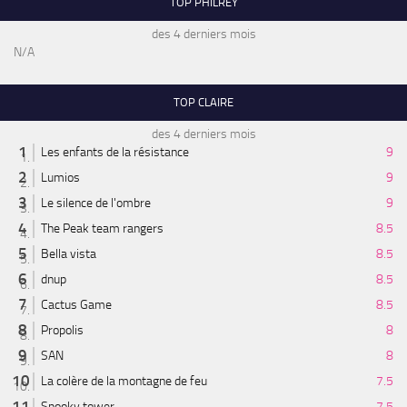
TOP PHILREY
des 4 derniers mois
N/A
TOP CLAIRE
des 4 derniers mois
Les enfants de la résistance
9
Lumios
9
Le silence de l'ombre
9
The Peak team rangers
8.5
Bella vista
8.5
dnup
8.5
Cactus Game
8.5
Propolis
8
SAN
8
La colère de la montagne de feu
7.5
Spooky tower
7.5