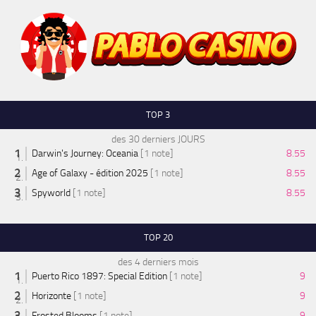
TOP 3
des 30 derniers JOURS
Darwin's Journey: Oceania
[1 note]
8.55
Age of Galaxy - édition 2025
[1 note]
8.55
Spyworld
[1 note]
8.55
TOP 20
des 4 derniers mois
Puerto Rico 1897: Special Edition
[1 note]
9
Horizonte
[1 note]
9
Frosted Blooms
[1 note]
9