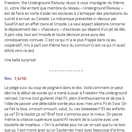
Freedom, the Underground Railway réussi à vous imprégner du thème.
Ici, votre rôle en tant que membre du réseau « Underground Railway »
est de faire en sorte d’aider les esclaves à s’échapper des plantations du
sud et à arriver au Canada. La mécanique présentée ci-dessus par
SwatSh est en effet claire et limpide. Le seul aspect aléatoire concerne
le déplacement des « chasseurs » d’esclaves qui dépend d’un jet de dés.
A part cela, tout est limpide et toute décision prise aura des
conséquences connues. C’est ce qui m’a le plus frappé dans ce jeu
coopératif, mis à part son thème hors du commun! (c’est ce qui m’avait
attiré vers ce jeu)
Une belle surprise!
_____________
Ren
:
7,5/10
Le piège suivi du coup de poignard dans le dos. Voilà comment on peut
décrire le début de soirée qui a mené à jouer à Freedom the underground
railroad. J’arrive tout guilleret chez Fil, plein d’enthousiasme et de joie à
l’idée de passer une délectable soirée jeux avec mes amis Fil et Swa. On
se fait la bise, smouch smouch, salut, tu, vas bieeeeeen? Et les enfants
ça va? Et le boulot ça va? Bref tout s’annonce pour le mieux. On passe
même la vitesse supérieure quand Fil revient de la cuisine avec une
bouteille de moelleux. « On l’a achetée pour toi car on sait que tu ne bois
que ça, il est moins gras qu’un Sauternes mais avec beaucoup d’arôme,