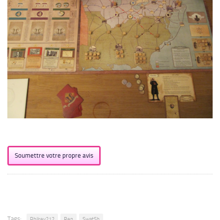
Soumettre votre propre avis
Tags:
Philrey212
Ren
SwatSh