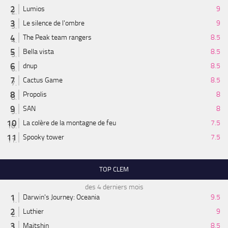
Lumios
9
Le silence de l'ombre
9
The Peak team rangers
8.5
Bella vista
8.5
dnup
8.5
Cactus Game
8.5
Propolis
8
SAN
8
La colère de la montagne de feu
7.5
Spooky tower
7.5
TOP CLEM
des 4 derniers mois
Darwin's Journey: Oceania
9.5
Luthier
9
Maitshin
8.5