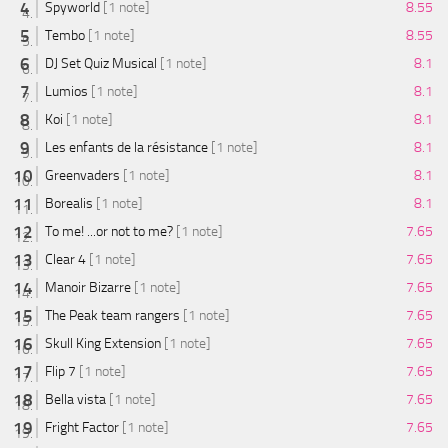
Spyworld
[1 note]
8.55
Tembo
[1 note]
8.55
DJ Set Quiz Musical
[1 note]
8.1
Lumios
[1 note]
8.1
Koi
[1 note]
8.1
Les enfants de la résistance
[1 note]
8.1
Greenvaders
[1 note]
8.1
Borealis
[1 note]
8.1
To me! ...or not to me?
[1 note]
7.65
Clear 4
[1 note]
7.65
Manoir Bizarre
[1 note]
7.65
The Peak team rangers
[1 note]
7.65
Skull King Extension
[1 note]
7.65
Flip 7
[1 note]
7.65
Bella vista
[1 note]
7.65
Fright Factor
[1 note]
7.65