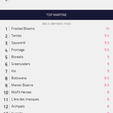
TOP MARTINE
des 4 derniers mois
Frosted Blooms
10
Tembo
9.5
Spyworld
9.5
Fromage
9.5
Borealis
9
Greenvaders
9
Koi
9
Botswana
8.5
Manoir Bizarre
8.5
Misfit Heroes
8
L'ère des masques
8
Archipels
8