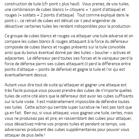
construction de tuile (cfr point c plus haut). Vous prenez, de vos tuiles,
une combinaison de cubes blancs (= citoyens = 1 point d’attaque) et
rouges (= soldats = 2 points d’attaque). Tout comme expliqué dans le
point c-, ce retrait de cubes est délicat car il peut engendrer de
désactiver certaines tuiles les rendant indisponibles pour la production.
Ce groupe de cubes blancs et rouges va attaquer une tuile adverse et on
compare les cubes blancs & rouges attaquant à la force du défenseur
composée de cubes blancs et rouges présents sur la tuile convoitée
ainsi que du bonus éventuel donné par des tuiles « bouclier » actives et
adjacentes. Le défenseur perd toutes ses forces et le vainqueur perd la
force de défense parmi ses cubes attaquant (il perd la différence entre
points d’attaque – points de défense) et gagne la tuile et l’or qui est
éventuellement dessus.
Autant vous dire tout de suite qu’attaquer et gagner une attaque est
très facile puisque vous pouvez prendre des cubes de n’importe quelles
tuiles de votre cité alors que le défenseur doit avoir les cubes suffisants
sur la tuile visée. Il est matériellement impossible de défendre toutes
ses tuiles. Cette action qui semble super lucrative ne l’est pas tant que
ça en fait. Ben oui, si vous attaquez, vous gagnez une tuile, certes, mais
vous ne produisez pas et pire, en rassemblant des cubes pour attaquer,
vous désactivez même vos propres tuiles et pendant ce temps, vos
adversaires produisent des cubes supplémentaires pour pouvoir vous
attaquer de plus belle !