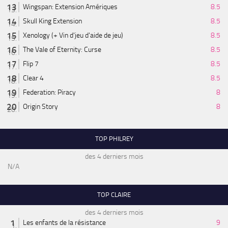
Wingspan: Extension Amériques
8.5
Skull King Extension
8.5
Xenology (+ Vin d'jeu d'aide de jeu)
8.5
The Vale of Eternity: Curse
8.5
Flip 7
8.5
Clear 4
8.5
Federation: Piracy
8
Origin Story
8
TOP PHILREY
des 4 derniers mois
N/A
TOP CLAIRE
des 4 derniers mois
Les enfants de la résistance
9