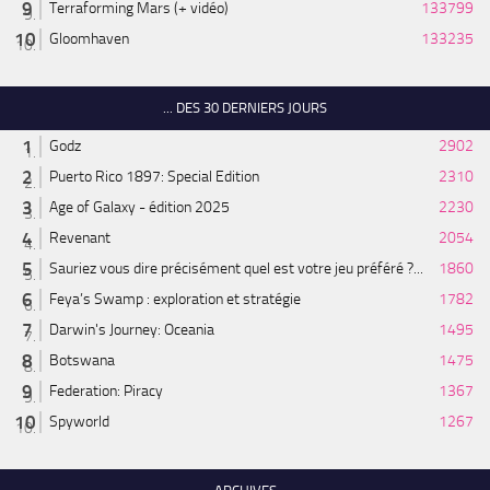
Terraforming Mars (+ vidéo)
133799
Gloomhaven
133235
... DES 30 DERNIERS JOURS
Godz
2902
Puerto Rico 1897: Special Edition
2310
Age of Galaxy - édition 2025
2230
Revenant
2054
Sauriez vous dire précisément quel est votre jeu préféré ?...
1860
Feya’s Swamp : exploration et stratégie
1782
Darwin's Journey: Oceania
1495
Botswana
1475
Federation: Piracy
1367
Spyworld
1267