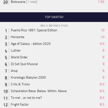
Botswana
[1 note]
7.65
TOP SWATSH
des 4 derniers mois
Puerto Rico 1897: Special Edition
10
Horizonte
10
Age of Galaxy - édition 2025
9.5
Luthier
9
World Order
9
DJ Set Quiz Musical
9
dnup
9
Kronologic Babylon 2500
9
Crits & Tricks
8.5
Schackleton Base: Below. Within. Above.
8.5
To me! ...or not to me?
8.5
Fright Factor
8.5