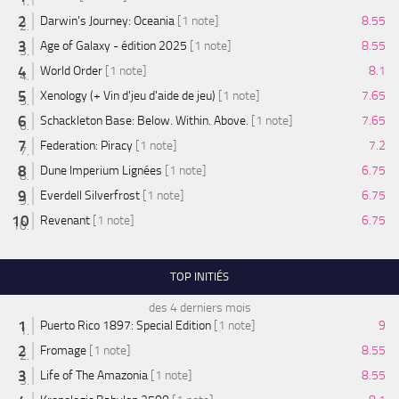
Darwin's Journey: Oceania
[1 note]
8.55
Age of Galaxy - édition 2025
[1 note]
8.55
World Order
[1 note]
8.1
Xenology (+ Vin d'jeu d'aide de jeu)
[1 note]
7.65
Schackleton Base: Below. Within. Above.
[1 note]
7.65
Federation: Piracy
[1 note]
7.2
Dune Imperium Lignées
[1 note]
6.75
Everdell Silverfrost
[1 note]
6.75
Revenant
[1 note]
6.75
TOP INITIÉS
des 4 derniers mois
Puerto Rico 1897: Special Edition
[1 note]
9
Fromage
[1 note]
8.55
Life of The Amazonia
[1 note]
8.55