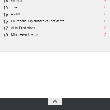
Kumata
8
Trök
8
4 keys
8
Courtisans: Diplomates et Confidents
8
All In: Predictions
8
Micro Héro: Ulysse
8