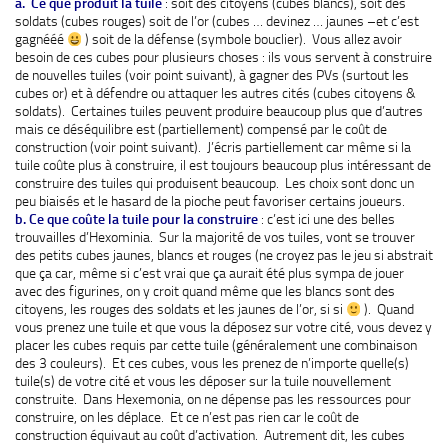
a. Ce que produit la tuile
: soit des citoyens (cubes blancs), soit des
soldats (cubes rouges) soit de l’or (cubes … devinez … jaunes –et c’est
gagnééé
) soit de la défense (symbole bouclier). Vous allez avoir
besoin de ces cubes pour plusieurs choses : ils vous servent à construire
de nouvelles tuiles (voir point suivant), à gagner des PVs (surtout les
cubes or) et à défendre ou attaquer les autres cités (cubes citoyens &
soldats). Certaines tuiles peuvent produire beaucoup plus que d’autres
mais ce déséquilibre est (partiellement) compensé par le coût de
construction (voir point suivant). J’écris partiellement car même si la
tuile coûte plus à construire, il est toujours beaucoup plus intéressant de
construire des tuiles qui produisent beaucoup. Les choix sont donc un
peu biaisés et le hasard de la pioche peut favoriser certains joueurs.
b. Ce que coûte la tuile pour la construire
: c’est ici une des belles
trouvailles d’Hexominia. Sur la majorité de vos tuiles, vont se trouver
des petits cubes jaunes, blancs et rouges (ne croyez pas le jeu si abstrait
que ça car, même si c’est vrai que ça aurait été plus sympa de jouer
avec des figurines, on y croit quand même que les blancs sont des
citoyens, les rouges des soldats et les jaunes de l’or, si si
). Quand
vous prenez une tuile et que vous la déposez sur votre cité, vous devez y
placer les cubes requis par cette tuile (généralement une combinaison
des 3 couleurs). Et ces cubes, vous les prenez de n’importe quelle(s)
tuile(s) de votre cité et vous les déposer sur la tuile nouvellement
construite. Dans Hexemonia, on ne dépense pas les ressources pour
construire, on les déplace. Et ce n’est pas rien car le coût de
construction équivaut au coût d’activation. Autrement dit, les cubes