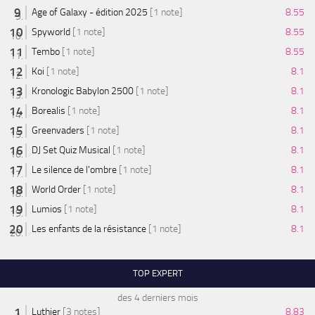
Age of Galaxy - édition 2025
[1 note]
8.55
Spyworld
[1 note]
8.55
Tembo
[1 note]
8.55
Koi
[1 note]
8.1
Kronologic Babylon 2500
[1 note]
8.1
Borealis
[1 note]
8.1
Greenvaders
[1 note]
8.1
DJ Set Quiz Musical
[1 note]
8.1
Le silence de l'ombre
[1 note]
8.1
World Order
[1 note]
8.1
Lumios
[1 note]
8.1
Les enfants de la résistance
[1 note]
8.1
TOP EXPERT
des 4 derniers mois
Luthier
[3 notes]
8.83