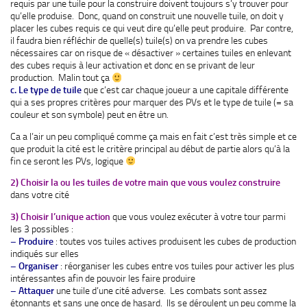
requis par une tuile pour la construire doivent toujours s’y trouver pour
qu’elle produise. Donc, quand on construit une nouvelle tuile, on doit y
placer les cubes requis ce qui veut dire qu’elle peut produire. Par contre,
il faudra bien réfléchir de quelle(s) tuile(s) on va prendre les cubes
nécessaires car on risque de « désactiver » certaines tuiles en enlevant
des cubes requis à leur activation et donc en se privant de leur
production. Malin tout ça
c. Le type de tuile
que c’est car chaque joueur a une capitale différente
qui a ses propres critères pour marquer des PVs et le type de tuile (= sa
couleur et son symbole) peut en être un.
Ca a l’air un peu compliqué comme ça mais en fait c’est très simple et ce
que produit la cité est le critère principal au début de partie alors qu’à la
fin ce seront les PVs, logique
2) Choisir la ou les tuiles de votre main que vous voulez construire
dans votre cité
3) Choisir l’unique action
que vous voulez exécuter à votre tour parmi
les 3 possibles :
– Produire
: toutes vos tuiles actives produisent les cubes de production
indiqués sur elles
– Organiser
: réorganiser les cubes entre vos tuiles pour activer les plus
intéressantes afin de pouvoir les faire produire
– Attaquer
une tuile d’une cité adverse. Les combats sont assez
étonnants et sans une once de hasard. Ils se déroulent un peu comme la