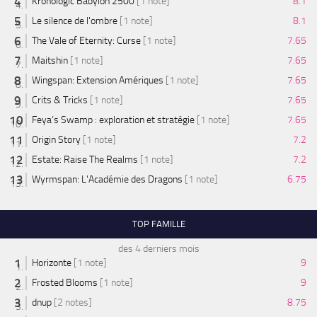
Kronologic Babylon 2500
[1 note]
8.1
Le silence de l'ombre
[1 note]
8.1
The Vale of Eternity: Curse
[1 note]
7.65
Maitshin
[1 note]
7.65
Wingspan: Extension Amériques
[1 note]
7.65
Crits & Tricks
[1 note]
7.65
Feya’s Swamp : exploration et stratégie
[1 note]
7.65
Origin Story
[1 note]
7.2
Estate: Raise The Realms
[1 note]
7.2
Wyrmspan: L'Académie des Dragons
[1 note]
6.75
TOP FAMILLE
des 4 derniers mois
Horizonte
[1 note]
9
Frosted Blooms
[1 note]
9
dnup
[2 notes]
8.75