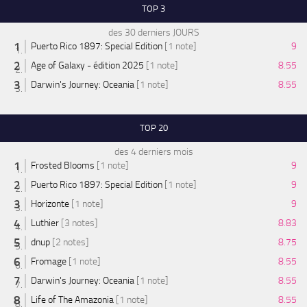
TOP 3
des 30 derniers JOURS
Puerto Rico 1897: Special Edition
[1 note]
9
Age of Galaxy - édition 2025
[1 note]
8.55
Darwin's Journey: Oceania
[1 note]
8.55
TOP 20
des 4 derniers mois
Frosted Blooms
[1 note]
9
Puerto Rico 1897: Special Edition
[1 note]
9
Horizonte
[1 note]
9
Luthier
[3 notes]
8.83
dnup
[2 notes]
8.75
Fromage
[1 note]
8.55
Darwin's Journey: Oceania
[1 note]
8.55
Life of The Amazonia
[1 note]
8.55