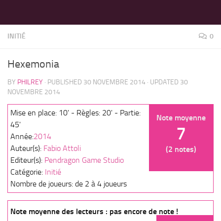
LES MEILLEURS JEUX SONT SUR VIN D'JEU !
Skip to content
INITIÉ
0
Hexemonia
BY
PHILREY
· PUBLISHED
30 NOVEMBRE 2014
· UPDATED
30
NOVEMBRE 2014
Mise en place: 10' - Règles: 20' - Partie:
Note moyenne
45'
7
Année:
2014
Auteur(s):
Fabio Attoli
(2 notes)
Editeur(s):
Pendragon Game Studio
Catégorie:
Initié
Nombre de joueurs: de 2 à 4 joueurs
Note moyenne des lecteurs : pas encore de note !