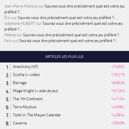
Jean-Pierre Malisse
sur
Sauriez vous dire précisément quel est votre jeu
préféré ?…
Éric
sur
Sauriez vous dire précisément quel est votre jeu préféré ?…
stéphane HUBERT
sur
Sauriez vous dire précisément quel est votre jeu
préféré ?…
Hélène
sur
Sauriez vous dire précisément quel est votre jeu préféré ?…
Felix
sur
Sauriez vous dire précisément quel est votre jeu préféré ?…
ARTICLES LES PLUS LUS
Anachrony (VF)
174992
Scythe (+ vidéo)
170275
Barrage
160633
Mage Knight (+ aide de jeu)
157263
The 7th Continent
147104
Terra Mystica
143081
Tzolk'in: The Mayan Calendar
142824
Caverna
139595