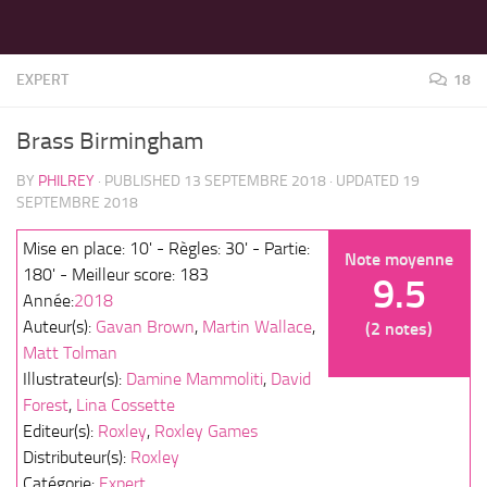
LES MEILLEURS JEUX SONT SUR VIN D'JEU !
Skip to content
EXPERT
18
Brass Birmingham
BY
PHILREY
· PUBLISHED
13 SEPTEMBRE 2018
· UPDATED
19
SEPTEMBRE 2018
Mise en place: 10' - Règles: 30' - Partie:
Note moyenne
180' - Meilleur score: 183
9.5
Année:
2018
Auteur(s):
Gavan Brown
,
Martin Wallace
,
(2 notes)
Matt Tolman
Illustrateur(s):
Damine Mammoliti
,
David
Forest
,
Lina Cossette
Editeur(s):
Roxley
,
Roxley Games
Distributeur(s):
Roxley
Catégorie:
Expert