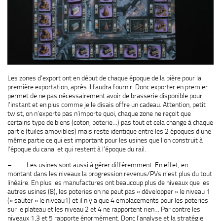
Les zones d’export ont en début de chaque époque de la bière pour la
première exportation, après il faudra fournir. Donc exporter en premier
permet de ne pas nécessairement avoir de brasserie disponible pour
l’instant et en plus comme je le disais offre un cadeau. Attention, petit
twist, on n’exporte pas n’importe quoi, chaque zone ne reçoit que
certains type de biens (coton, poterie…) pas tout et cela change à chaque
partie (tuiles amovibles) mais reste identique entre les 2 époques d’une
même partie ce qui est important pour les usines que l’on construit à
l’époque du canal et qui restent à l’époque du rail.
– Les usines sont aussi à gérer différemment. En effet, en
montant dans les niveaux la progression revenus/PVs n’est plus du tout
linéaire. En plus les manufactures ont beaucoup plus de niveaux que les
autres usines (8), les poteries on ne peut pas « développer » le niveau 1
(« sauter » le niveau1) et il n’y a que 4 emplacements pour les poteries
sur le plateau et les niveau 2 et 4 ne rapportent rien… Par contre les
niveaux 1,3 et 5 rapporte énormément. Donc l’analyse et la stratégie