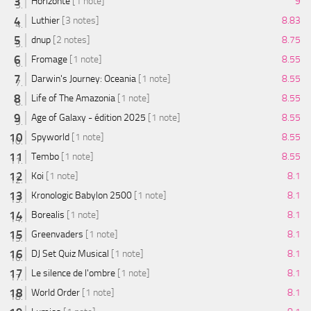
Horizonte
[1 note]
9
Luthier
[3 notes]
8.83
dnup
[2 notes]
8.75
Fromage
[1 note]
8.55
Darwin's Journey: Oceania
[1 note]
8.55
Life of The Amazonia
[1 note]
8.55
Age of Galaxy - édition 2025
[1 note]
8.55
Spyworld
[1 note]
8.55
Tembo
[1 note]
8.55
Koi
[1 note]
8.1
Kronologic Babylon 2500
[1 note]
8.1
Borealis
[1 note]
8.1
Greenvaders
[1 note]
8.1
DJ Set Quiz Musical
[1 note]
8.1
Le silence de l'ombre
[1 note]
8.1
World Order
[1 note]
8.1