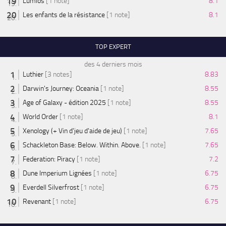
Lumios
[1 note]
8.1
Les enfants de la résistance
[1 note]
8.1
TOP EXPERT
des 4 derniers mois
Luthier
[3 notes]
8.83
Darwin's Journey: Oceania
[1 note]
8.55
Age of Galaxy - édition 2025
[1 note]
8.55
World Order
[1 note]
8.1
Xenology (+ Vin d'jeu d'aide de jeu)
[1 note]
7.65
Schackleton Base: Below. Within. Above.
[1 note]
7.65
Federation: Piracy
[1 note]
7.2
Dune Imperium Lignées
[1 note]
6.75
Everdell Silverfrost
[1 note]
6.75
Revenant
[1 note]
6.75