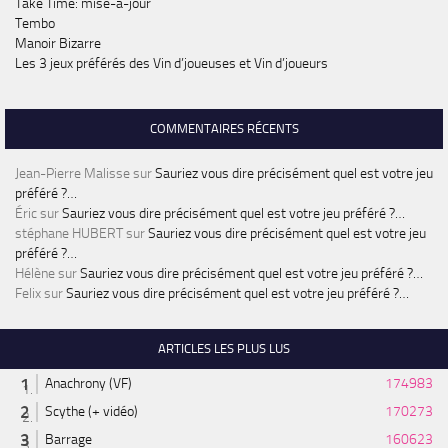
Take Time: mise-à-jour
Tembo
Manoir Bizarre
Les 3 jeux préférés des Vin d’joueuses et Vin d’joueurs
COMMENTAIRES RÉCENTS
Jean-Pierre Malisse
sur
Sauriez vous dire précisément quel est votre jeu
préféré ?…
Éric
sur
Sauriez vous dire précisément quel est votre jeu préféré ?…
stéphane HUBERT
sur
Sauriez vous dire précisément quel est votre jeu
préféré ?…
Hélène
sur
Sauriez vous dire précisément quel est votre jeu préféré ?…
Felix
sur
Sauriez vous dire précisément quel est votre jeu préféré ?…
ARTICLES LES PLUS LUS
Anachrony (VF)
174983
Scythe (+ vidéo)
170273
Barrage
160623