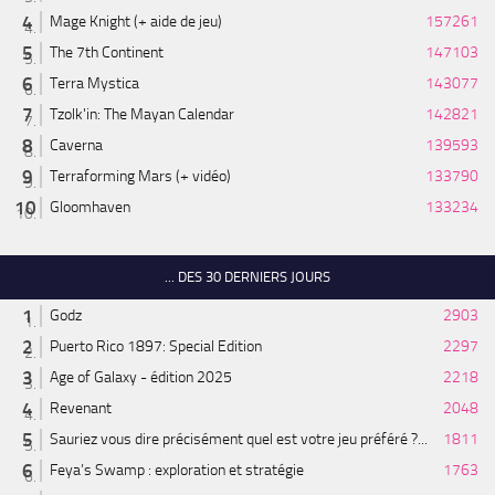
Mage Knight (+ aide de jeu)
157261
The 7th Continent
147103
Terra Mystica
143077
Tzolk'in: The Mayan Calendar
142821
Caverna
139593
Terraforming Mars (+ vidéo)
133790
Gloomhaven
133234
... DES 30 DERNIERS JOURS
Godz
2903
Puerto Rico 1897: Special Edition
2297
Age of Galaxy - édition 2025
2218
Revenant
2048
Sauriez vous dire précisément quel est votre jeu préféré ?...
1811
Feya’s Swamp : exploration et stratégie
1763