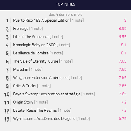
TOP INITIÉS
des 4 derniers mois
Puerto Rico 1897: Special Edition
[1 note]
9
Fromage
[1 note]
8.55
Life of The Amazonia
[1 note]
8.55
Kronologic Babylon 2500
[1 note]
8.1
Le silence de l'ombre
[1 note]
8.1
The Vale of Eternity: Curse
[1 note]
7.65
Maitshin
[1 note]
7.65
Wingspan: Extension Amériques
[1 note]
7.65
Crits & Tricks
[1 note]
7.65
Feya’s Swamp : exploration et stratégie
[1 note]
7.65
Origin Story
[1 note]
7.2
Estate: Raise The Realms
[1 note]
7.2
Wyrmspan: L'Académie des Dragons
[1 note]
6.75