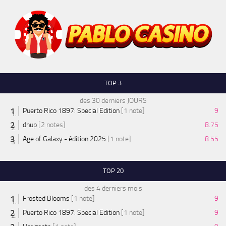
TOP 3
des 30 derniers JOURS
Puerto Rico 1897: Special Edition
[1 note]
9
dnup
[2 notes]
8.75
Age of Galaxy - édition 2025
[1 note]
8.55
TOP 20
des 4 derniers mois
Frosted Blooms
[1 note]
9
Puerto Rico 1897: Special Edition
[1 note]
9