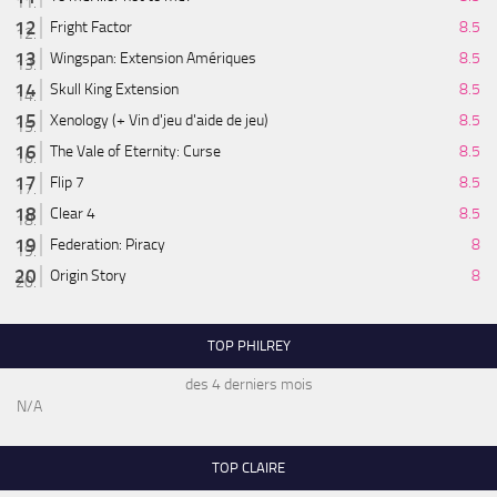
Fright Factor
8.5
Wingspan: Extension Amériques
8.5
Skull King Extension
8.5
Xenology (+ Vin d'jeu d'aide de jeu)
8.5
The Vale of Eternity: Curse
8.5
Flip 7
8.5
Clear 4
8.5
Federation: Piracy
8
Origin Story
8
TOP PHILREY
des 4 derniers mois
N/A
TOP CLAIRE