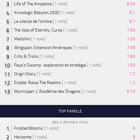
Life of The Amazonia
[1 note]
8.55
Kronologic Babylon 2500
[1 note]
8.1
Le silence de l'ombre
[1 note]
8.1
The Vale of Eternity: Curse
[1 note]
7.65
Maitshin
[1 note]
7.65
Wingspan: Extension Amériques
[1 note]
7.65
Crits & Tricks
[1 note]
7.65
Feya’s Swamp : exploration et stratégie
[1 note]
7.65
Origin Story
[1 note]
7.2
Estate: Raise The Realms
[1 note]
7.2
Wyrmspan: L'Académie des Dragons
[1 note]
6.75
TOP FAMILLE
des 4 derniers mois
Frosted Blooms
[1 note]
9
Horizonte
[1 note]
9