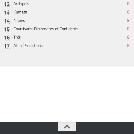
Archipels
8
Kumata
8
4 keys
8
Courtisans: Diplomates et Confidents
8
Trök
8
All In: Predictions
8