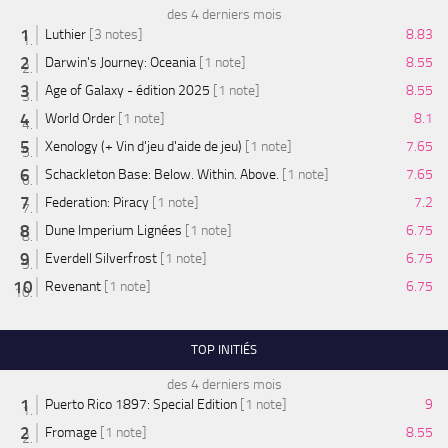
des 4 derniers mois
Luthier
[3 notes]
8.83
Darwin's Journey: Oceania
[1 note]
8.55
Age of Galaxy - édition 2025
[1 note]
8.55
World Order
[1 note]
8.1
Xenology (+ Vin d'jeu d'aide de jeu)
[1 note]
7.65
Schackleton Base: Below. Within. Above.
[1 note]
7.65
Federation: Piracy
[1 note]
7.2
Dune Imperium Lignées
[1 note]
6.75
Everdell Silverfrost
[1 note]
6.75
Revenant
[1 note]
6.75
TOP INITIÉS
des 4 derniers mois
Puerto Rico 1897: Special Edition
[1 note]
9
Fromage
[1 note]
8.55