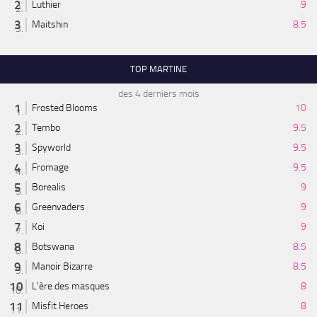
Luthier
9
Maitshin
8.5
TOP MARTINE
des 4 derniers mois
Frosted Blooms
10
Tembo
9.5
Spyworld
9.5
Fromage
9.5
Borealis
9
Greenvaders
9
Koi
9
Botswana
8.5
Manoir Bizarre
8.5
L'ère des masques
8
Misfit Heroes
8