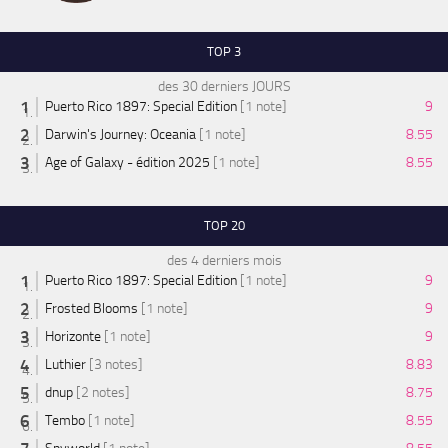
TOP 3
des 30 derniers JOURS
Puerto Rico 1897: Special Edition
[1 note]
9
Darwin's Journey: Oceania
[1 note]
8.55
Age of Galaxy - édition 2025
[1 note]
8.55
TOP 20
des 4 derniers mois
Puerto Rico 1897: Special Edition
[1 note]
9
Frosted Blooms
[1 note]
9
Horizonte
[1 note]
9
Luthier
[3 notes]
8.83
dnup
[2 notes]
8.75
Tembo
[1 note]
8.55