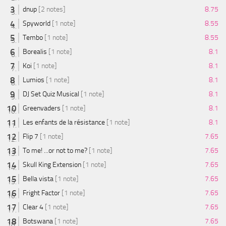
dnup
[2 notes]
8.75
Spyworld
[1 note]
8.55
Tembo
[1 note]
8.55
Borealis
[1 note]
8.1
Koi
[1 note]
8.1
Lumios
[1 note]
8.1
DJ Set Quiz Musical
[1 note]
8.1
Greenvaders
[1 note]
8.1
Les enfants de la résistance
[1 note]
8.1
Flip 7
[1 note]
7.65
To me! ...or not to me?
[1 note]
7.65
Skull King Extension
[1 note]
7.65
Bella vista
[1 note]
7.65
Fright Factor
[1 note]
7.65
Clear 4
[1 note]
7.65
Botswana
[1 note]
7.65