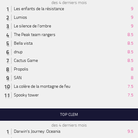
des 4 derniers mois
Les enfants de la résistance
9
Lumios
9
Le silence de l'ombre
9
The Peak team rangers
8.5
Bella vista
8.5
dnup
8.5
Cactus Game
8.5
Propolis
8
SAN
8
La colère de la montagne de feu
7.5
Spooky tower
7.5
TOP CLEM
des 4 derniers mois
Darwin's Journey: Oceania
9.5