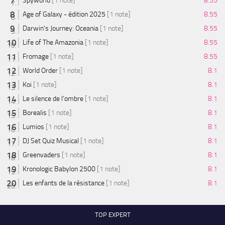
Spyworld
[1 note]
8.55
Age of Galaxy - édition 2025
[1 note]
8.55
Darwin's Journey: Oceania
[1 note]
8.55
Life of The Amazonia
[1 note]
8.55
Fromage
[1 note]
8.55
World Order
[1 note]
8.1
Koi
[1 note]
8.1
Le silence de l'ombre
[1 note]
8.1
Borealis
[1 note]
8.1
Lumios
[1 note]
8.1
DJ Set Quiz Musical
[1 note]
8.1
Greenvaders
[1 note]
8.1
Kronologic Babylon 2500
[1 note]
8.1
Les enfants de la résistance
[1 note]
8.1
TOP EXPERT