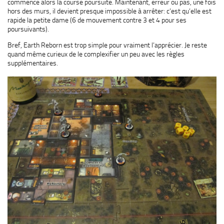
commence alors la course poursuite. Maintenant, erreur ou pas, une fois
hors des murs, il devient presque impossible à arrêter: c’est qu’elle est
rapide la petite dame (6 de mouvement contre 3 et 4 pour ses
poursuivants).
Bref, Earth Reborn est trop simple pour vraiment l’apprécier. Je reste
quand même curieux de le complexifier un peu avec les règles
supplémentaires.