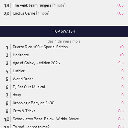
The Peak team rangers
[1 note]
7.65
Cactus Game
[1 note]
7.65
TOP SWATSH
des 4 derniers mois
Puerto Rico 1897: Special Edition
10
Horizonte
10
Age of Galaxy - édition 2025
9.5
Luthier
9
World Order
9
DJ Set Quiz Musical
9
dnup
9
Kronologic Babylon 2500
9
Crits & Tricks
8.5
Schackleton Base: Below. Within. Above.
8.5
To me! ...or not to me?
8.5