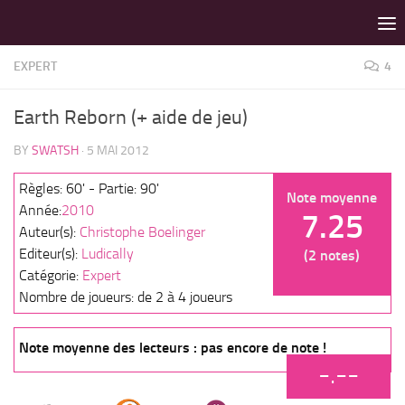
LES MEILLEURS JEUX SONT SUR VIN D'JEU !
Skip to content
EXPERT
4
Earth Reborn (+ aide de jeu)
BY
SWATSH
·
5 MAI 2012
Règles: 60' - Partie: 90'
Note moyenne
Année:
2010
7.25
Auteur(s):
Christophe Boelinger
Editeur(s):
Ludically
(2 notes)
Catégorie:
Expert
Nombre de joueurs: de 2 à 4 joueurs
Note moyenne des lecteurs : pas encore de note !
-.--