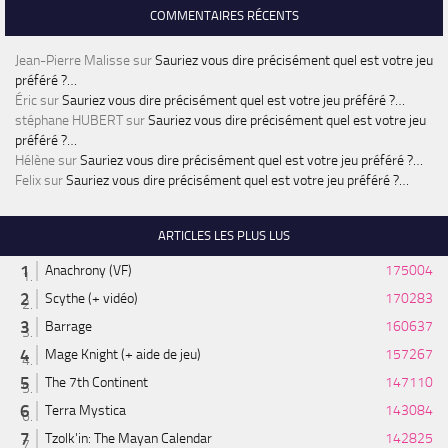
COMMENTAIRES RÉCENTS
Jean-Pierre Malisse
sur
Sauriez vous dire précisément quel est votre jeu
préféré ?…
Éric
sur
Sauriez vous dire précisément quel est votre jeu préféré ?…
stéphane HUBERT
sur
Sauriez vous dire précisément quel est votre jeu
préféré ?…
Hélène
sur
Sauriez vous dire précisément quel est votre jeu préféré ?…
Felix
sur
Sauriez vous dire précisément quel est votre jeu préféré ?…
ARTICLES LES PLUS LUS
Anachrony (VF)
175004
Scythe (+ vidéo)
170283
Barrage
160637
Mage Knight (+ aide de jeu)
157267
The 7th Continent
147110
Terra Mystica
143084
Tzolk'in: The Mayan Calendar
142825