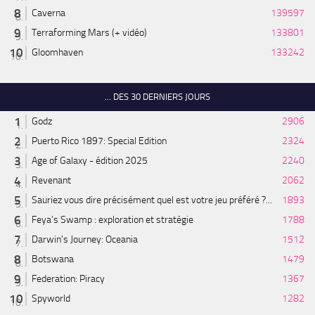
Caverna
139597
Terraforming Mars (+ vidéo)
133801
Gloomhaven
133242
... DES 30 DERNIERS JOURS
Godz
2906
Puerto Rico 1897: Special Edition
2324
Age of Galaxy - édition 2025
2240
Revenant
2062
Sauriez vous dire précisément quel est votre jeu préféré ?...
1893
Feya’s Swamp : exploration et stratégie
1788
Darwin's Journey: Oceania
1512
Botswana
1479
Federation: Piracy
1367
Spyworld
1282