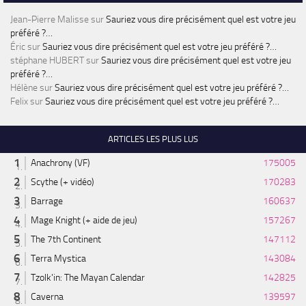
Jean-Pierre Malisse
sur
Sauriez vous dire précisément quel est votre jeu
préféré ?…
Éric
sur
Sauriez vous dire précisément quel est votre jeu préféré ?…
stéphane HUBERT
sur
Sauriez vous dire précisément quel est votre jeu
préféré ?…
Hélène
sur
Sauriez vous dire précisément quel est votre jeu préféré ?…
Felix
sur
Sauriez vous dire précisément quel est votre jeu préféré ?…
ARTICLES LES PLUS LUS
Anachrony (VF)
175005
Scythe (+ vidéo)
170283
Barrage
160637
Mage Knight (+ aide de jeu)
157267
The 7th Continent
147112
Terra Mystica
143084
Tzolk'in: The Mayan Calendar
142825
Caverna
139597