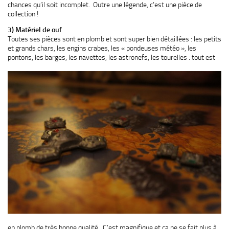
chances qu’il soit incomplet. Outre une légende, c’est une pièce de
collection !
3) Matériel de ouf
Toutes ses pièces sont en plomb et sont super bien détaillées : les petits
et grands chars, les engins crabes, les « pondeuses météo », les
pontons, les barges, les navettes, les
astronefs, les tourelles : tout est
en plomb de très bonne qualité. C’est magnifique et ça ne se fait plus à