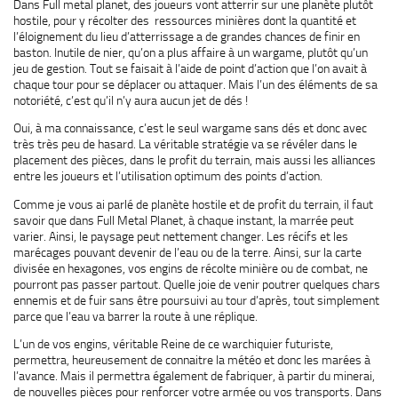
Dans Full metal planet, des joueurs vont atterrir sur une planète plutôt
hostile, pour y récolter des ressources minières dont la quantité et
l’éloignement du lieu d’atterrissage a de grandes chances de finir en
baston. Inutile de nier, qu’on a plus affaire à un wargame, plutôt qu’un
jeu de gestion. Tout se faisait à l’aide de point d’action que l’on avait à
chaque tour pour se déplacer ou attaquer. Mais l’un des éléments de sa
notoriété, c’est qu’il n’y aura aucun jet de dés !
Oui, à ma connaissance, c’est le seul wargame sans dés et donc avec
très très peu de hasard. La véritable stratégie va se révéler dans le
placement des pièces, dans le profit du terrain, mais aussi les alliances
entre les joueurs et l’utilisation optimum des points d’action.
Comme je vous ai parlé de planète hostile et de profit du terrain, il faut
savoir que dans Full Metal Planet, à chaque instant, la marrée peut
varier. Ainsi, le paysage peut nettement changer. Les récifs et les
marécages pouvant devenir de l’eau ou de la terre. Ainsi, sur la carte
divisée en hexagones, vos engins de récolte minière ou de combat, ne
pourront pas passer partout. Quelle joie de venir poutrer quelques chars
ennemis et de fuir sans être poursuivi au tour d’après, tout simplement
parce que l’eau va barrer la route à une réplique.
L’un de vos engins, véritable Reine de ce warchiquier futuriste,
permettra, heureusement de connaitre la météo et donc les marées à
l’avance. Mais il permettra également de fabriquer, à partir du minerai,
de nouvelles pièces pour renforcer votre armée ou vos transports. Dans