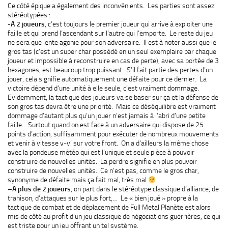
Ce côté épique a également des inconvénients. Les parties sont assez
stéréotypées :
-A 2 joueurs
, c’est toujours le premier joueur qui arrive à exploiter une
faille et qui prend l’ascendant sur l’autre qui l’emporte. Le reste du jeu
ne sera que lente agonie pour son adversaire. Il est à noter aussi que le
gros tas (c’est un super char possédé en un seul exemplaire par chaque
joueur et impossible à reconstruire en cas de perte), avec sa portée de 3
hexagones, est beaucoup trop puissant. S’il fait partie des pertes d’un
jouer, cela signifie automatiquement une défaite pour ce dernier. La
victoire dépend d’une unité à elle seule, c’est vraiment dommage.
Evidemment, la tactique des joueurs va se baser sur ça et la défense de
son gros tas devra être une priorité. Mais ce déséquilibre est vraiment
dommage d’autant plus qu’un jouer n’est jamais à l’abri d’une petite
faille. Surtout quand on est face à un adversaire qui dispose de 25
points d’action, suffisamment pour exécuter de nombreux mouvements
et venir à vitesse v-v’ sur votre front. On a d’ailleurs la même chose
avec la pondeuse météo qui est l’unique et seule pièce à pouvoir
construire de nouvelles unités. La perdre signifie en plus pouvoir
construire de nouvelles unités. Ce n’est pas, comme le gros char,
synonyme de défaite mais ça fait mal, très mal
–
A plus de 2 joueurs
, on part dans le stéréotype classique d’alliance, de
trahison, d’attaques sur le plus fort,… Le « bien joué » propre à la
tactique de combat et de déplacement de Full Metal Planète est alors
mis de côté au profit d’un jeu classique de négociations guerrières, ce qui
est triste pour un jeu offrant un tel système.