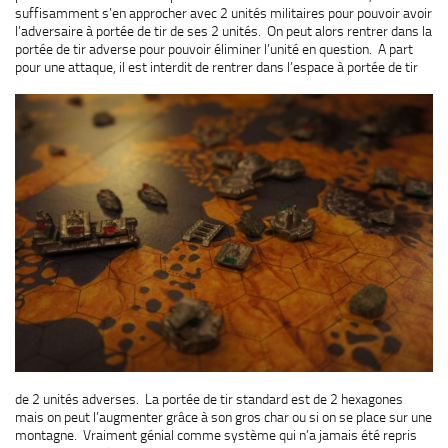
suffisamment s’en approcher avec 2 unités militaires pour pouvoir avoir
l’adversaire à portée de tir de ses 2 unités. On peut alors rentrer dans la
portée de tir adverse pour pouvoir éliminer l’unité en question. A part
pour une attaque, il est interdit de rentrer dans
l’espace à portée de tir
de 2 unités adverses. La portée de tir standard est de 2 hexagones
mais on peut l’augmenter grâce à son gros char ou si on se place sur une
montagne. Vraiment génial comme système qui n’a jamais été repris