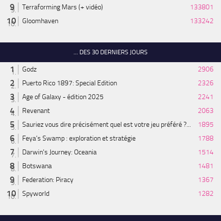
Terraforming Mars (+ vidéo)
133801
Gloomhaven
133242
... DES 30 DERNIERS JOURS
Godz
2906
Puerto Rico 1897: Special Edition
2326
Age of Galaxy - édition 2025
2241
Revenant
2063
Sauriez vous dire précisément quel est votre jeu préféré ?...
1895
Feya’s Swamp : exploration et stratégie
1788
Darwin's Journey: Oceania
1514
Botswana
1481
Federation: Piracy
1367
Spyworld
1282