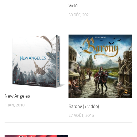
Virtù
30 DÉC, 2021
New Angeles
1 JAN, 2018
Barony (+ vidéo)
27 AOÛT, 2015