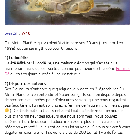
SwatSh
:
7/10
Full Metal Planète, qui va bientôt atteindre ses 30 ans (il est sorti en
1988), est un jeu mythique pour 6 raisons :
1) Ludodélire
Il a été édité par Ludodélire, une maison d’édition qui n’existe plus
maintenant mais qui est surtout connue pour avoir sorti la série
Formule
Dé
qui fait toujours succès à l’heure actuelle.
2) Dispute des auteurs
Ses 3 auteurs n’ont sorti que quelques jeux dont les 2 légendaires Full
Metal Planète, bien entendu, et Super Gang. Ils sont en dispute depuis
de nombreuses années pour d’obscures raisons qui ne nous regardent
pas (adultère ?, l’un est sorti avec la femme de l’autre ? … on ne sait pas
). Cette dispute fait qu’ils refusent toute idée de réédition pour le
plus grand malheur des joueurs que nous sommes. Vous pouvez
aisément faire le rapport : Ludodélire n’existe plus + il n’y a aucune
réédition = rareté ! Le jeu est devenu introuvable. Si vous arrivez à vous
dégoter un exemplaire, il se vend à plus de 200 Eur et il y a de fortes