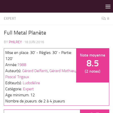
LES MEILLEURS JEUX SONT SUR VIN D'JEU !
Skip to content
EXPERT
8
Full Metal Planète
BY
PHILREY
·
18 JUIN 2016
Mise en place: 30' - Règles: 30' - Partie:
Note moyenne
120'
8.5
Année:
1988
Auteur(s):
Gérard Delfanti
,
Gérard Mathieu
,
(2 notes)
Pascal Trigaux
Editeur(s):
Ludodélire
Catégorie:
Expert
Age minimum: 12
Nombre de joueurs: de 2 à 4 joueurs