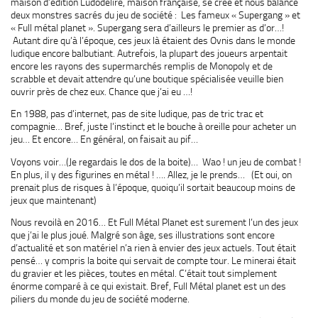
maison d’édition Ludodélire, maison française, se crée et nous balance
deux monstres sacrés du jeu de société : Les fameux « Supergang » et
« Full métal planet ». Supergang sera d’ailleurs le premier as d’or…!
Autant dire qu’à l’époque, ces jeux là étaient des Ovnis dans le monde
ludique encore balbutiant. Autrefois, la plupart des joueurs arpentait
encore les rayons des supermarchés remplis de Monopoly et de
scrabble et devait attendre qu’une boutique spécialisée veuille bien
ouvrir près de chez eux. Chance que j’ai eu …!
En 1988, pas d’internet, pas de site ludique, pas de tric trac et
compagnie… Bref, juste l’instinct et le bouche à oreille pour acheter un
jeu… Et encore… En général, on faisait au pif…
Voyons voir…(Je regardais le dos de la boite)… Wao ! un jeu de combat !
En plus, il y des figurines en métal ! …. Allez, je le prends… (Et oui, on
prenait plus de risques à l’époque, quoiqu’il sortait beaucoup moins de
jeux que maintenant)
Nous revoilà en 2016… Et Full Métal Planet est surement l’un des jeux
que j’ai le plus joué. Malgré son âge, ses illustrations sont encore
d’actualité et son matériel n’a rien à envier des jeux actuels. Tout était
pensé… y compris la boite qui servait de compte tour. Le minerai était
du gravier et les pièces, toutes en métal. C’était tout simplement
énorme comparé à ce qui existait. Bref, Full Métal planet est un des
piliers du monde du jeu de société moderne.