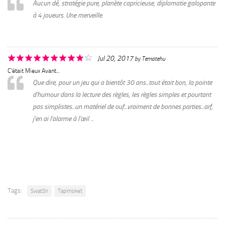
Aucun dé, stratégie pure, planète capricieuse, diplomatie galopante
à 4 joueurs. Une merveille.
Jul 20, 2017
by
Tematehu
C'était Mieux Avant...
Que dire, pour un jeu qui a bientôt 30 ans...tout était bon, la pointe
d'humour dans la lecture des règles, les règles simples et pourtant
pas simplistes...un matériel de ouf...vraiment de bonnes parties...arf,
j'en ai l'alarme à l'œil ...
Tags:
SwatSh
Tapimoket