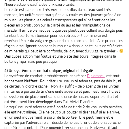
l’heure actuelle sauf à des prix exorbitants.
Le reste est par contre très vieillot : les illus du plateau sont très
moches, les unités sont marquées aux couleurs des joueurs grâce à de
minuscules plastiques colorés transparents qui s’insèrent dans les
pièces en plomb : bonjour la clarté du jeu et les manipulations de
malade. Il arrive bien souvent que ces plastiques collent aux doigts puis
tombent par terre : bonjour pour les retrouver ! Le minerai est
représenté par du vulgaire gravier du plus moche effet. A ce propos, les
règles le soulignent non sans humour : « dans la boite, plus de 50 éclats
de minerais qui peut être confondu, de loin, avec du vulgaire gravier »
Des cubes action mal foutus et une piste des tours intégrée dans la
boite, sympa mais peu pratique.
4) Un système de combat unique, original et inégalé
Le système de combat, probablement inspiré par
Diplomacy
, est tout
bonnement bluffant. Pour détruire une unité adverse, pas de dés ici, ni
de cartes, ni d’ordre caché ! Non, il « suffit » de placer 2 de ses unités
militaires à portée de tir d’une unité adverse et pan, il est mort ! C’est
un système de placement sans une once de hasard super bien fait et
extrêmement bien développé dans Full Metal Planète :
Lorsqu’une unité adverse est à portée de tir de 2 de vos unités armées,
elle est neutralisée. Elle ne peut plus bouger ni tirer sauf si elle arrive,
en un seul mouvement, à sortir de la portée. Elle peut même être
capturée par l’adversaire s’il décide de ne pas tirer et de s’en approcher
pour être en contact. Pour pouvoir tirer sur une unité adverse, il faut