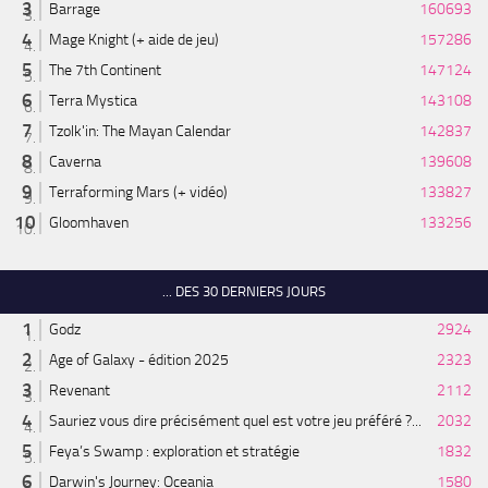
Barrage
160693
Mage Knight (+ aide de jeu)
157286
The 7th Continent
147124
Terra Mystica
143108
Tzolk'in: The Mayan Calendar
142837
Caverna
139608
Terraforming Mars (+ vidéo)
133827
Gloomhaven
133256
... DES 30 DERNIERS JOURS
Godz
2924
Age of Galaxy - édition 2025
2323
Revenant
2112
Sauriez vous dire précisément quel est votre jeu préféré ?...
2032
Feya’s Swamp : exploration et stratégie
1832
Darwin's Journey: Oceania
1580