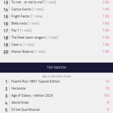
To me! ...or not to me?
[1 note]
7.65
Cactus Game
[1 note]
7.65
Fright Factor
[1 note]
7.65
Bella vista
[1 note]
7.65
Flip 7
[1 note]
7.65
The Peak team rangers
[1 note]
7.65
Clear 4
[1 note]
7.65
Manoir Bizarre
[1 note]
7.65
TOP SWATSH
des 4 derniers mois
Puerto Rico 1897: Special Edition
10
Horizonte
10
Age of Galaxy - édition 2025
9.5
World Order
9
DJ Set Quiz Musical
9