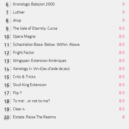
Kronologic Babylon 2500
9
Luthier
9
dnup
9
The Vale of Eternity: Curse
8.5
Opera Magna
8.5
Schackleton Base: Below. Within. Above.
8.5
Fright Factor
8.5
Wingspan: Extension Amériques
8.5
Xenology (+ Vin d'jeu d'aide de jeu)
8.5
Crits & Tricks
8.5
Skull King Extension
8.5
Flip 7
8.5
To me! ...or not to me?
8.5
Clear 4
8.5
Estate: Raise The Realms
8