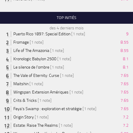
TOP INITIÉS
des 4 derniers mois
Puerto Rico 1897: Special Edition
[1 note]
9
Fromage
[1 note]
8.55
Life of The Amazonia
[1 note]
8.55
Kronologic Babylon 2500
[1 note]
8.1
Le silence de l'ombre
[1 note]
8.1
The Vale of Eternity: Curse
[1 note]
7.65
Maitshin
[1 note]
7.65
Wingspan: Extension Amériques
[1 note]
7.65
Crits & Tricks
[1 note]
7.65
Feya’s Swamp : exploration et stratégie
[1 note]
7.65
Origin Story
[1 note]
7.2
Estate: Raise The Realms
[1 note]
7.2