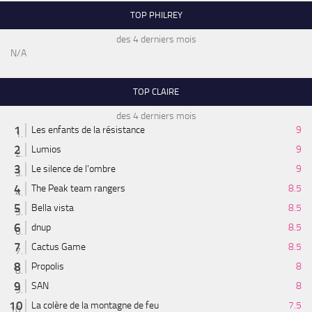
TOP PHILREY
des 4 derniers mois
N/A
TOP CLAIRE
des 4 derniers mois
Les enfants de la résistance
9
Lumios
9
Le silence de l'ombre
9
The Peak team rangers
8.5
Bella vista
8.5
dnup
8.5
Cactus Game
8.5
Propolis
8
SAN
8
La colère de la montagne de feu
7.5