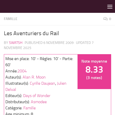
LES MEILLEURS JEUX SONT SUR VIN D'JEU !
Skip to content
FAMILLE
0
Les Aventuriers du Rail
BY
SWATSH
· PUBLISHED
6 NOVEMBRE 2009
· UPDATED
7
NOVEMBRE 2025
Mise en place: 10' - Règles: 10' - Partie:
Note moyenne
60'
8.33
Année:
2004
Auteur(s):
Alan R. Moon
(3 notes)
Illustrateur(s):
Cyrille Daujean
,
Julien
Delval
Editeur(s):
Days of Wonder
Distributeur(s):
Asmodee
Catégorie:
Famille
Age minimum: 8