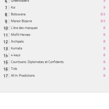
Greenvaders
9
Koi
9
Botswana
8.5
Manoir Bizarre
8.5
L'ère des masques
8
Misfit Heroes
8
Archipels
8
Kumata
8
4 keys
8
Courtisans: Diplomates et Confidents
8
Trök
8
All In: Predictions
8