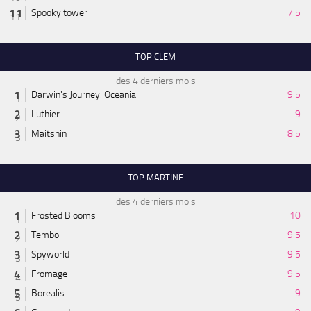
Spooky tower
7.5
TOP CLEM
des 4 derniers mois
Darwin's Journey: Oceania
9.5
Luthier
9
Maitshin
8.5
TOP MARTINE
des 4 derniers mois
Frosted Blooms
10
Tembo
9.5
Spyworld
9.5
Fromage
9.5
Borealis
9