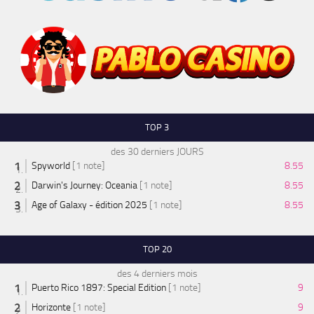
TOP 3
des 30 derniers JOURS
Spyworld
[1 note]
8.55
Darwin's Journey: Oceania
[1 note]
8.55
Age of Galaxy - édition 2025
[1 note]
8.55
TOP 20
des 4 derniers mois
Puerto Rico 1897: Special Edition
[1 note]
9
Horizonte
[1 note]
9