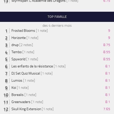
Wyrmspan: L'Académie des Dragons
[1 note]
6.75
TOP FAMILLE
des 4 derniers mois
Frosted Blooms
[1 note]
9
Horizonte
[1 note]
9
dnup
[2 notes]
8.75
Tembo
[1 note]
8.55
Spyworld
[1 note]
8.55
Les enfants de la résistance
[1 note]
8.1
DJ Set Quiz Musical
[1 note]
8.1
Lumios
[1 note]
8.1
Koi
[1 note]
8.1
Borealis
[1 note]
8.1
Greenvaders
[1 note]
8.1
Skull King Extension
[1 note]
7.65