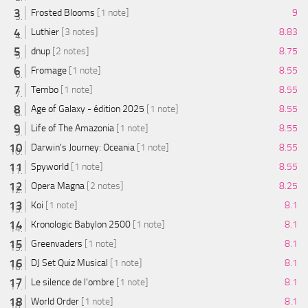
Frosted Blooms
[1 note]
9
Luthier
[3 notes]
8.83
dnup
[2 notes]
8.75
Fromage
[1 note]
8.55
Tembo
[1 note]
8.55
Age of Galaxy - édition 2025
[1 note]
8.55
Life of The Amazonia
[1 note]
8.55
Darwin's Journey: Oceania
[1 note]
8.55
Spyworld
[1 note]
8.55
Opera Magna
[2 notes]
8.25
Koi
[1 note]
8.1
Kronologic Babylon 2500
[1 note]
8.1
Greenvaders
[1 note]
8.1
DJ Set Quiz Musical
[1 note]
8.1
Le silence de l'ombre
[1 note]
8.1
World Order
[1 note]
8.1