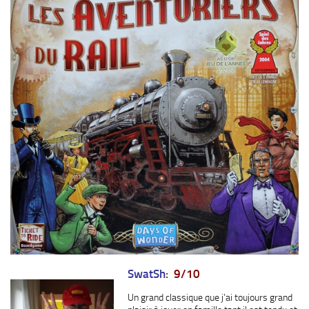
SwatSh
:
9/10
Un grand classique que j’ai toujours grand