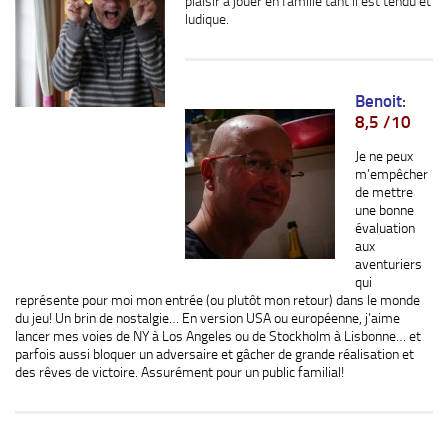
plaisir à jouer en famille tant il est tendu et
ludique.
Benoit
:
8,5 /10
Je ne peux
m’empêcher
de mettre
une bonne
évaluation
aux
aventuriers
qui
représente pour moi mon entrée (ou plutôt mon retour) dans le monde
du jeu! Un brin de nostalgie… En version USA ou européenne, j’aime
lancer mes voies de NY à Los Angeles ou de Stockholm à Lisbonne… et
parfois aussi bloquer un adversaire et gâcher de grande réalisation et
des rêves de victoire. Assurément pour un public familial!