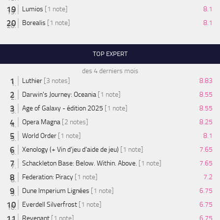
Lumios
[1 note]
8.1
Borealis
[1 note]
8.1
TOP EXPERT
des 4 derniers mois
Luthier
[3 notes]
8.83
Darwin's Journey: Oceania
[1 note]
8.55
Age of Galaxy - édition 2025
[1 note]
8.55
Opera Magna
[2 notes]
8.25
World Order
[1 note]
8.1
Xenology (+ Vin d'jeu d'aide de jeu)
[1 note]
7.65
Schackleton Base: Below. Within. Above.
[1 note]
7.65
Federation: Piracy
[1 note]
7.2
Dune Imperium Lignées
[1 note]
6.75
Everdell Silverfrost
[1 note]
6.75
Revenant
[1 note]
6.75