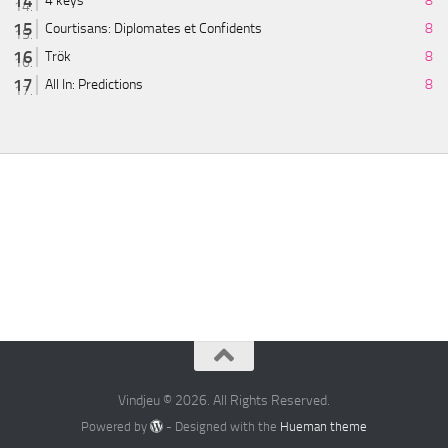
4 keys
8
Courtisans: Diplomates et Confidents
8
Trök
8
All In: Predictions
8
Vindjeu © 2026. All Rights Reserved.
Powered by
- Designed with the
Hueman theme