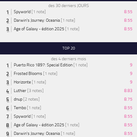
des 30 derniers JOURS
Spyworld
[1 note]
8.55
Darwin's Journey: Oceania
[1 note]
8.55
Age of Galaxy - édition 2025
[1 note]
8.55
TOP 20
des 4 derniers mois
Puerto Rico 1897: Special Edition
[1 note]
9
Frosted Blooms
[1 note]
9
Horizonte
[1 note]
9
Luthier
[3 notes]
8.83
dnup
[2 notes]
8.75
Tembo
[1 note]
8.55
Spyworld
[1 note]
8.55
Age of Galaxy - édition 2025
[1 note]
8.55
Darwin's Journey: Oceania
[1 note]
8.55