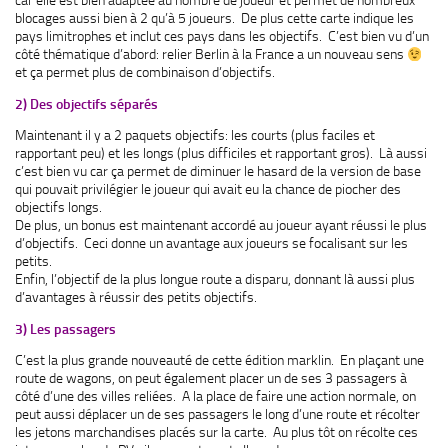
car elle est bien adaptée au nombre de joueur et permet de nombreux
blocages aussi bien à 2 qu’à 5 joueurs. De plus cette carte indique les
pays limitrophes et inclut ces pays dans les objectifs. C’est bien vu d’un
côté thématique d’abord: relier Berlin à la France a un nouveau sens
et ça permet plus de combinaison d’objectifs.
2) Des objectifs séparés
Maintenant il y a 2 paquets objectifs: les courts (plus faciles et
rapportant peu) et les longs (plus difficiles et rapportant gros). Là aussi
c’est bien vu car ça permet de diminuer le hasard de la version de base
qui pouvait privilégier le joueur qui avait eu la chance de piocher des
objectifs longs.
De plus, un bonus est maintenant accordé au joueur ayant réussi le plus
d’objectifs. Ceci donne un avantage aux joueurs se focalisant sur les
petits.
Enfin, l’objectif de la plus longue route a disparu, donnant là aussi plus
d’avantages à réussir des petits objectifs.
3) Les passagers
C’est la plus grande nouveauté de cette édition marklin. En plaçant une
route de wagons, on peut également placer un de ses 3 passagers à
côté d’une des villes reliées. A la place de faire une action normale, on
peut aussi déplacer un de ses passagers le long d’une route et récolter
les jetons marchandises placés sur la carte. Au plus tôt on récolte ces