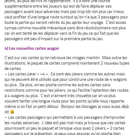
jetons, au plus de PVs ils rapporteront. Il y a donc une course
supplémentaire entre les joueurs qui est de faire déplacer ses
passagers avant ceux adverses mais pas trop tôt non plus car mieux
vaut profiter d’une longue route surtout qu’on n’a que 3 passagers pour
toute la partie qui seront retirés du jeu après leur voyage. C’est assez
sympa comme nouvelle mécanique sans être révolutionnaire non plus
car on est tenté de les déplacer vers la fin du jeu ce qui fait que les
passagers ont peu d’impact sur la première partie du jeu.
4) Les nouvelles cartes wagon
C’est sur ces cartes qu’on retrouve les images marklin. Mais outre les
illustrations, le paquet de cartes comprend maintenant 2 nouveau types
de cartes:
– Les cartes joker « +4 ». Ce sont des jokers comme les autres mais
qui ne peuvent être utilisés que pour construire une route de 4 wagons
ou plus. De plus, on les pioche comme les autres cartes sans
restrictions comme pour les jokers, ce qui facilite l’optention des routes
à 4 wagons ou plus. C’est vraiment très chouette car on va plus
souvent tenter une longue route pour les points qu’elle nous rapporte
même si on fait un petit détour. Bonjour les blocages je vous avais déjà
dit
– Les cartes passagers qui permettent à vos passagers d’emprunter
les routes adverses. L’idée est pas mal mais je trouve que ces cartes
pourrissent un peu le paquet et lorsque vous avez 2 jokers + 2 cartes
passagers sur le présentoir, je peux vous assurer qu’on pioche bien