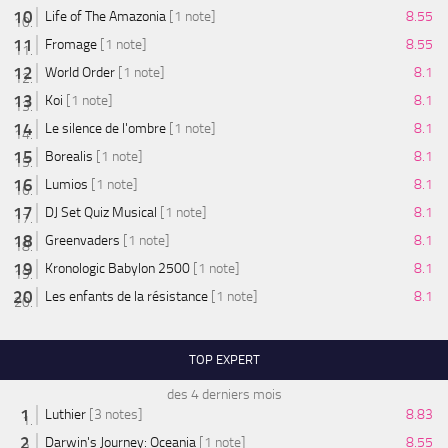
Life of The Amazonia
[1 note]
8.55
Fromage
[1 note]
8.55
World Order
[1 note]
8.1
Koi
[1 note]
8.1
Le silence de l'ombre
[1 note]
8.1
Borealis
[1 note]
8.1
Lumios
[1 note]
8.1
DJ Set Quiz Musical
[1 note]
8.1
Greenvaders
[1 note]
8.1
Kronologic Babylon 2500
[1 note]
8.1
Les enfants de la résistance
[1 note]
8.1
TOP EXPERT
des 4 derniers mois
Luthier
[3 notes]
8.83
Darwin's Journey: Oceania
[1 note]
8.55