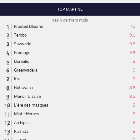
TOP MARTINE
des 4 derniers mois
Frosted Blooms
10
Tembo
9.5
Spyworld
9.5
Fromage
9.5
Borealis
9
Greenvaders
9
Koi
9
Botswana
8.5
Manoir Bizarre
8.5
L'ère des masques
8
Misfit Heroes
8
Archipels
8
Kumata
8