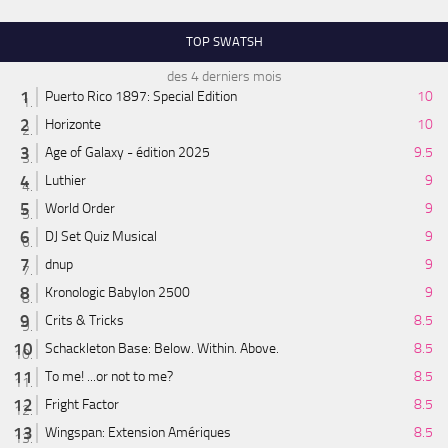
TOP SWATSH
des 4 derniers mois
Puerto Rico 1897: Special Edition
10
Horizonte
10
Age of Galaxy - édition 2025
9.5
Luthier
9
World Order
9
DJ Set Quiz Musical
9
dnup
9
Kronologic Babylon 2500
9
Crits & Tricks
8.5
Schackleton Base: Below. Within. Above.
8.5
To me! ...or not to me?
8.5
Fright Factor
8.5
Wingspan: Extension Amériques
8.5