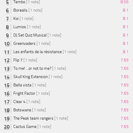
Tembo
[1 note]
8.55
Borealis
[1 note]
8.1
Koi
[1 note]
8.1
Lumios
[1 note]
8.1
DJ Set Quiz Musical
[1 note]
8.1
Greenvaders
[1 note]
8.1
Les enfants de la résistance
[1 note]
8.1
Flip 7
[1 note]
7.65
To me! ...or not to me?
[1 note]
7.65
Skull King Extension
[1 note]
7.65
Bella vista
[1 note]
7.65
Fright Factor
[1 note]
7.65
Clear 4
[1 note]
7.65
Botswana
[1 note]
7.65
The Peak team rangers
[1 note]
7.65
Cactus Game
[1 note]
7.65