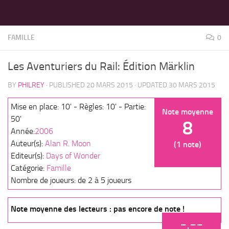
LES MEILLEURS JEUX SONT SUR VIN D'JEU !
Skip to content
FAMILLE
0
Les Aventuriers du Rail: Édition Märklin
BY
PHILREY
· PUBLISHED
20 MARS 2015
· UPDATED
30 MARS 2015
Mise en place: 10' - Règles: 10' - Partie:
Note moyenne
50'
8
Année:
2006
Auteur(s):
Alan R. Moon
(1 note)
Editeur(s):
Days of Wonder
Catégorie:
Famille
Nombre de joueurs: de 2 à 5 joueurs
Note moyenne des lecteurs : pas encore de note !
-.--