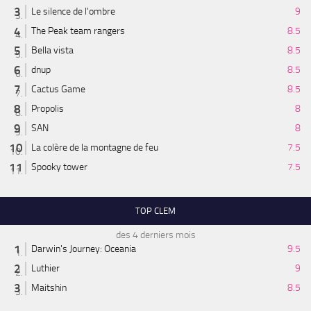
Le silence de l'ombre
9
The Peak team rangers
8.5
Bella vista
8.5
dnup
8.5
Cactus Game
8.5
Propolis
8
SAN
8
La colère de la montagne de feu
7.5
Spooky tower
7.5
TOP CLEM
des 4 derniers mois
Darwin's Journey: Oceania
9.5
Luthier
9
Maitshin
8.5