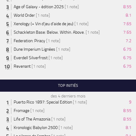
Age of Galaxy - édition 2025
[1 note]
8.55
World Order
[1 note]
8.1
Xenology (+ Vin d'jeu d'aide de jeu)
[1 note]
7.65
Schackleton Base: Below. Within. Above.
[1 note]
7.65
Federation: Piracy
[1 note]
7.2
Dune Imperium Lignées
[1 note]
6.75
Everdell Silverfrost
[1 note]
6.75
Revenant
[1 note]
6.75
TOP INITIÉS
des 4 derniers mois
Puerto Rico 1897: Special Edition
[1 note]
9
Fromage
[1 note]
8.55
Life of The Amazonia
[1 note]
8.55
Kronologic Babylon 2500
[1 note]
8.1