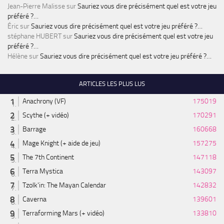
Jean-Pierre Malisse
sur
Sauriez vous dire précisément quel est votre jeu
préféré ?…
Éric
sur
Sauriez vous dire précisément quel est votre jeu préféré ?…
stéphane HUBERT
sur
Sauriez vous dire précisément quel est votre jeu
préféré ?…
Hélène
sur
Sauriez vous dire précisément quel est votre jeu préféré ?…
ARTICLES LES PLUS LUS
Anachrony (VF)
175019
Scythe (+ vidéo)
170291
Barrage
160668
Mage Knight (+ aide de jeu)
157275
The 7th Continent
147118
Terra Mystica
143097
Tzolk'in: The Mayan Calendar
142832
Caverna
139601
Terraforming Mars (+ vidéo)
133810