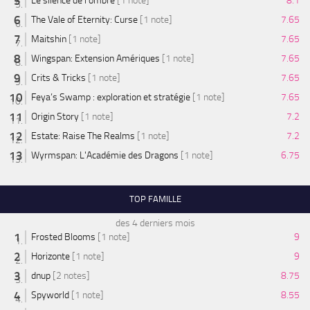
Le silence de l'ombre
[1 note]
8.1
The Vale of Eternity: Curse
[1 note]
7.65
Maitshin
[1 note]
7.65
Wingspan: Extension Amériques
[1 note]
7.65
Crits & Tricks
[1 note]
7.65
Feya’s Swamp : exploration et stratégie
[1 note]
7.65
Origin Story
[1 note]
7.2
Estate: Raise The Realms
[1 note]
7.2
Wyrmspan: L'Académie des Dragons
[1 note]
6.75
TOP FAMILLE
des 4 derniers mois
Frosted Blooms
[1 note]
9
Horizonte
[1 note]
9
dnup
[2 notes]
8.75
Spyworld
[1 note]
8.55