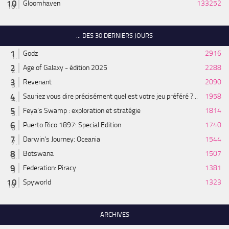
Gloomhaven
133252
... DES 30 DERNIERS JOURS
Godz
2916
Age of Galaxy - édition 2025
2288
Revenant
2090
Sauriez vous dire précisément quel est votre jeu préféré ?...
1958
Feya’s Swamp : exploration et stratégie
1814
Puerto Rico 1897: Special Edition
1740
Darwin's Journey: Oceania
1544
Botswana
1507
Federation: Piracy
1381
Spyworld
1323
ARCHIVES