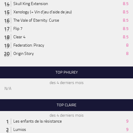
Skull King Extension
8.5
Xenology (+ Vin d'jeu d'aide de jeu)
8.5
The Vale of Eternity: Curse
8.5
Flip 7
8.5
Clear 4
8.5
Federation: Piracy
8
Origin Story
8
TOP PHILREY
des 4 derniers mois
N/A
TOP CLAIRE
des 4 derniers mois
Les enfants de la résistance
9
Lumios
9