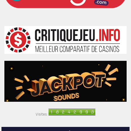
Visites: