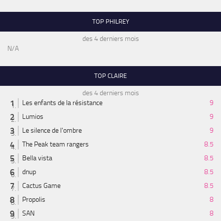
TOP PHILREY
des 4 derniers mois
N/A
TOP CLAIRE
des 4 derniers mois
Les enfants de la résistance
9
Lumios
9
Le silence de l'ombre
9
The Peak team rangers
8.5
Bella vista
8.5
dnup
8.5
Cactus Game
8.5
Propolis
8
SAN
8