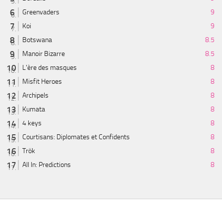
Greenvaders
9
Koi
9
Botswana
8.5
Manoir Bizarre
8.5
L'ère des masques
8
Misfit Heroes
8
Archipels
8
Kumata
8
4 keys
8
Courtisans: Diplomates et Confidents
8
Trök
8
All In: Predictions
8