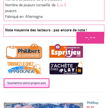
Nombre de joueurs conseillé: de
3
,
4
,
5
joueurs
Fabriqué en: Allemagne
Note moyenne des lecteurs : pas encore de note !
-.--
Soumettre votre propre avis
PhilRey:
8/10