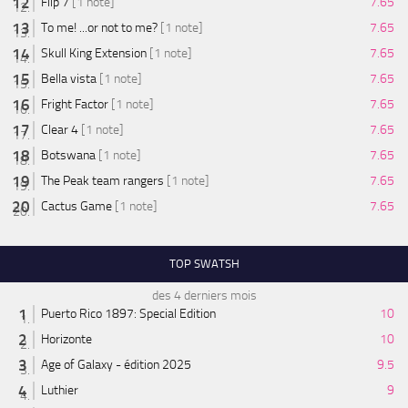
Flip 7
[1 note]
7.65
To me! ...or not to me?
[1 note]
7.65
Skull King Extension
[1 note]
7.65
Bella vista
[1 note]
7.65
Fright Factor
[1 note]
7.65
Clear 4
[1 note]
7.65
Botswana
[1 note]
7.65
The Peak team rangers
[1 note]
7.65
Cactus Game
[1 note]
7.65
TOP SWATSH
des 4 derniers mois
Puerto Rico 1897: Special Edition
10
Horizonte
10
Age of Galaxy - édition 2025
9.5
Luthier
9