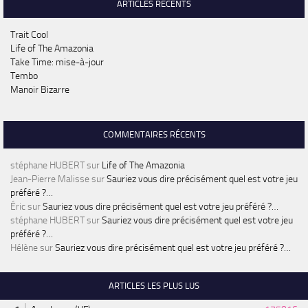
ARTICLES RÉCENTS
Trait Cool
Life of The Amazonia
Take Time: mise-à-jour
Tembo
Manoir Bizarre
COMMENTAIRES RÉCENTS
stéphane HUBERT
sur
Life of The Amazonia
Jean-Pierre Malisse
sur
Sauriez vous dire précisément quel est votre jeu
préféré ?…
Éric
sur
Sauriez vous dire précisément quel est votre jeu préféré ?…
stéphane HUBERT
sur
Sauriez vous dire précisément quel est votre jeu
préféré ?…
Hélène
sur
Sauriez vous dire précisément quel est votre jeu préféré ?…
ARTICLES LES PLUS LUS