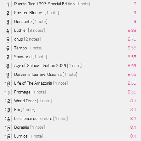
Puerto Rico 1897: Special Edition
[1 note]
9
Frosted Blooms
[1 note]
9
Horizonte
[1 note]
9
Luthier
[3 notes]
8.83
dnup
[2 notes]
8.75
Tembo
[1 note]
8.55
Spyworld
[1 note]
8.55
Age of Galaxy - édition 2025
[1 note]
8.55
Darwin's Journey: Oceania
[1 note]
8.55
Life of The Amazonia
[1 note]
8.55
Fromage
[1 note]
8.55
World Order
[1 note]
8.1
Koi
[1 note]
8.1
Le silence de l'ombre
[1 note]
8.1
Borealis
[1 note]
8.1
Lumios
[1 note]
8.1