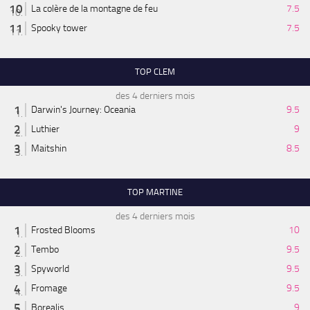
La colère de la montagne de feu
7.5
Spooky tower
7.5
TOP CLEM
des 4 derniers mois
Darwin's Journey: Oceania
9.5
Luthier
9
Maitshin
8.5
TOP MARTINE
des 4 derniers mois
Frosted Blooms
10
Tembo
9.5
Spyworld
9.5
Fromage
9.5
Borealis
9