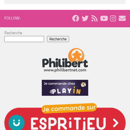
FOLLOW:
Recherche
Recherche