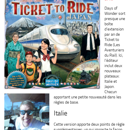
Days of
Wonder sort
presque une
boîte
d’extension
par an de
Ticket to
Ride (Les
Aventuriers
du Rail). Ici,
l’éditeur
inclut deux
nouveaux
plateaux:
Italie et
Japon.
Chacun
apportant une petite nouveauté dans les
règles de base.
Italie
Cette version apporte deux points de règle
supplémentaires: un qui impacte la façon