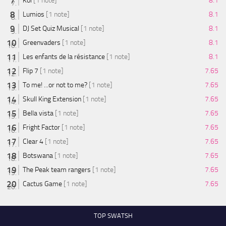
Koi
[1 note]
8.1
Lumios
[1 note]
8.1
DJ Set Quiz Musical
[1 note]
8.1
Greenvaders
[1 note]
8.1
Les enfants de la résistance
[1 note]
8.1
Flip 7
[1 note]
7.65
To me! ...or not to me?
[1 note]
7.65
Skull King Extension
[1 note]
7.65
Bella vista
[1 note]
7.65
Fright Factor
[1 note]
7.65
Clear 4
[1 note]
7.65
Botswana
[1 note]
7.65
The Peak team rangers
[1 note]
7.65
Cactus Game
[1 note]
7.65
TOP SWATSH