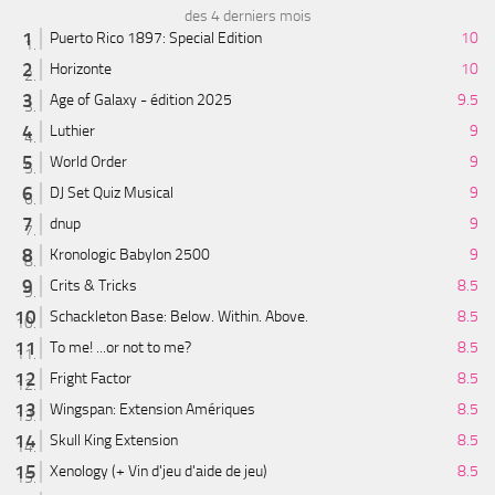
des 4 derniers mois
Puerto Rico 1897: Special Edition
10
Horizonte
10
Age of Galaxy - édition 2025
9.5
Luthier
9
World Order
9
DJ Set Quiz Musical
9
dnup
9
Kronologic Babylon 2500
9
Crits & Tricks
8.5
Schackleton Base: Below. Within. Above.
8.5
To me! ...or not to me?
8.5
Fright Factor
8.5
Wingspan: Extension Amériques
8.5
Skull King Extension
8.5
Xenology (+ Vin d'jeu d'aide de jeu)
8.5