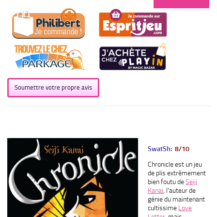
Soumettre votre propre avis
SwatSh
:
8/10
Chronicle est un jeu
de plis extrêmement
bien foutu de
Seiji
Kanai
, l’auteur de
génie du maintenant
cultissime
Love
Letter
, mais