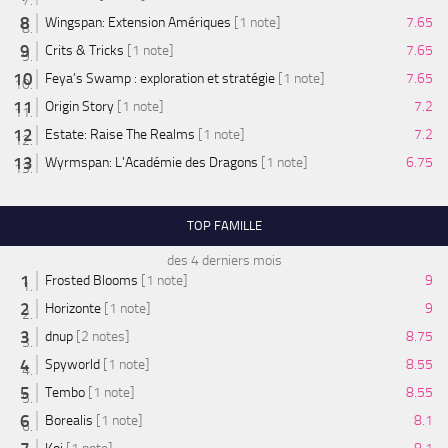
Wingspan: Extension Amériques
[1 note]
7.65
Crits & Tricks
[1 note]
7.65
Feya’s Swamp : exploration et stratégie
[1 note]
7.65
Origin Story
[1 note]
7.2
Estate: Raise The Realms
[1 note]
7.2
Wyrmspan: L'Académie des Dragons
[1 note]
6.75
TOP FAMILLE
des 4 derniers mois
Frosted Blooms
[1 note]
9
Horizonte
[1 note]
9
dnup
[2 notes]
8.75
Spyworld
[1 note]
8.55
Tembo
[1 note]
8.55
Borealis
[1 note]
8.1