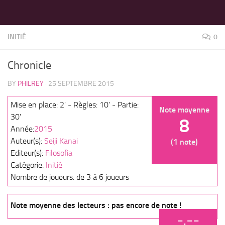
LES MEILLEURS JEUX SONT SUR VIN D'JEU !
Skip to content
INITIÉ
0
Chronicle
BY
PHILREY
·
25 SEPTEMBRE 2015
Mise en place: 2' - Règles: 10' - Partie:
Note moyenne
30'
8
Année:
2015
Auteur(s):
Seiji Kanai
(1 note)
Editeur(s):
Filosofia
Catégorie:
Initié
Nombre de joueurs: de 3 à 6 joueurs
Note moyenne des lecteurs : pas encore de note !
-.--