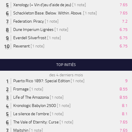
Xenology (+ Vin d'jeu d'aide de jeu)
[1 note]
7.65
Schackleton Base: Below. Within. Above.
[1 note]
7.65
Federation: Piracy
[1 note]
7.2
Dune Imperium Lignées
[1 note]
6.75
Everdell Silverfrost
[1 note]
6.75
Revenant
[1 note]
6.75
TOP INITIÉS
des 4 derniers mois
Puerto Rico 1897: Special Edition
[1 note]
9
Fromage
[1 note]
8.55
Life of The Amazonia
[1 note]
8.55
Kronologic Babylon 2500
[1 note]
8.1
Le silence de l'ombre
[1 note]
8.1
The Vale of Eternity: Curse
[1 note]
7.65
Maitshin
[1 note]
7.65