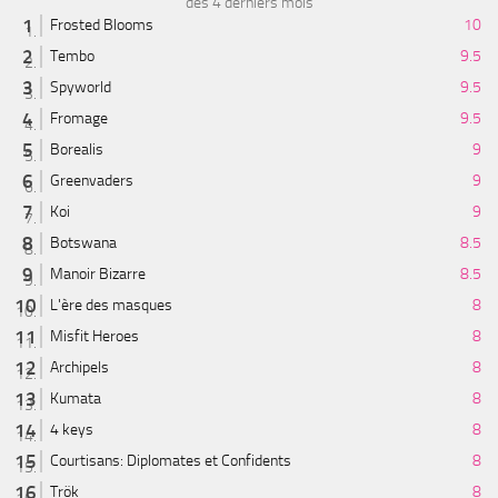
des 4 derniers mois
Frosted Blooms
10
Tembo
9.5
Spyworld
9.5
Fromage
9.5
Borealis
9
Greenvaders
9
Koi
9
Botswana
8.5
Manoir Bizarre
8.5
L'ère des masques
8
Misfit Heroes
8
Archipels
8
Kumata
8
4 keys
8
Courtisans: Diplomates et Confidents
8
Trök
8