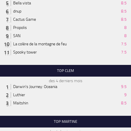
Bella vista
8.5
dnup
8.5
Cactus Game
8.5
Propolis
8
SAN
8
La colère de la montagne de feu
7.5
Spooky tower
7.5
TOP CLEM
des 4 derniers mois
Darwin's Journey: Oceania
9.5
Luthier
9
Maitshin
8.5
TOP MARTINE