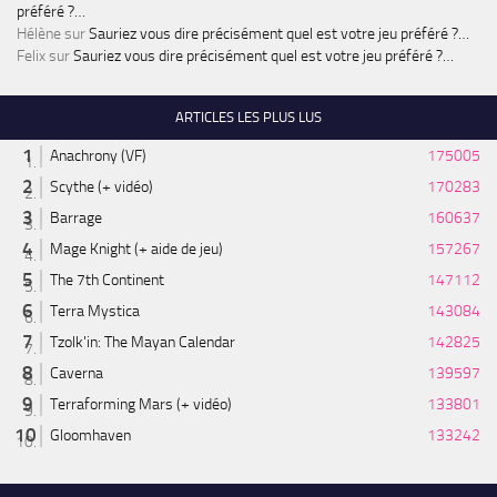
préféré ?…
Hélène
sur
Sauriez vous dire précisément quel est votre jeu préféré ?…
Felix
sur
Sauriez vous dire précisément quel est votre jeu préféré ?…
ARTICLES LES PLUS LUS
Anachrony (VF)
175005
Scythe (+ vidéo)
170283
Barrage
160637
Mage Knight (+ aide de jeu)
157267
The 7th Continent
147112
Terra Mystica
143084
Tzolk'in: The Mayan Calendar
142825
Caverna
139597
Terraforming Mars (+ vidéo)
133801
Gloomhaven
133242