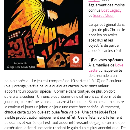
également des moins
connus
Lost Legacy
et
Secret Moon
.
Ce qui est génial dans
le jeu de plis Chronicle
sont les pouvoirs
spéciaux et les
objectifs de partie
appelés cartes récit.
1)Pouvoirs spéciaux
A la manière de
Love
Letter
, chaque carte
de Chronicle a un
pouvoir spécial. Le jeu est composé de 10 cartes (1 à 10) de 3 couleurs
(bleu, orange, vert) ainsi que quelques cartes joker sans valeur
apportant un pouvoir spécial. Comme dans tout jeu de plis, on doit
suivre à la couleur. Chronicle est néanmoins différent car il permet de
jouer un joker même si on sait suivre à la couleur. Si on ne sait ni suivre
la couleur ni jouer un joker, on joue une carte face cachée. Autrement,
chaque carte qu’on joue est jouée face visible. Une carte jouée face
visible produit automatiquement son effet. Ces effets, sont tellement
puissants et variés qu’il est tout aussi intéressant de gagner un plis que
d’exécuter l’effet d’une carte rendant le gain du plis plus anecdotique. De