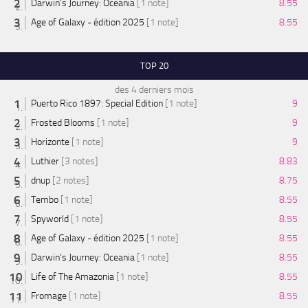
Darwin's Journey: Oceania
[1 note]
8.55
Age of Galaxy - édition 2025
[1 note]
8.55
TOP 20
des 4 derniers mois
Puerto Rico 1897: Special Edition
[1 note]
9
Frosted Blooms
[1 note]
9
Horizonte
[1 note]
9
Luthier
[3 notes]
8.83
dnup
[2 notes]
8.75
Tembo
[1 note]
8.55
Spyworld
[1 note]
8.55
Age of Galaxy - édition 2025
[1 note]
8.55
Darwin's Journey: Oceania
[1 note]
8.55
Life of The Amazonia
[1 note]
8.55
Fromage
[1 note]
8.55