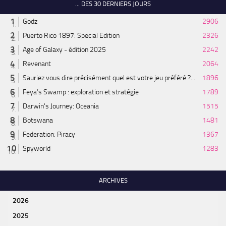
... DES 30 DERNIERS JOURS
Godz
2906
Puerto Rico 1897: Special Edition
2326
Age of Galaxy - édition 2025
2242
Revenant
2064
Sauriez vous dire précisément quel est votre jeu préféré ?...
1896
Feya’s Swamp : exploration et stratégie
1789
Darwin's Journey: Oceania
1515
Botswana
1481
Federation: Piracy
1367
Spyworld
1283
ARCHIVES
2026
2025