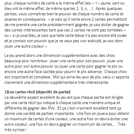
plus, chaque numéro de carte a le même effet (les « 1 » jaune, vert ou
bleu ont le même effet, de même que les 2, 3, 4, …). Après quelques
parties, vous connaitrez bien le pouvoir de chaque numéro de carte et
jouerez en conséquence : « je sais qu’il reste encre 2 cartes permettant
de me prendre une carte précédemment gagnée, je vais éviter de gagner
des cartes intéressantes tant que ces 2 cartes ne sont pas tombées »
ou « si je joue bleu, je sais que telle carte bleue n’a pas encore été jouée
et je connais son pouvoir que je ne veux pas voir exécuté, je vais donc
jouer une autre couleur ».
Le jeu prend alors une dimension supplémentaire avec des choix
beaucoup plus nombreux : jouer une carte pour son pouvoir, jouer une
autre pour son autre pouvoir ou jouer une carte pour gagner le plis ou
encore une autre face cachée pour pourrir le plis adverse. Chaque choix
est important et complexe. Moi qui aime les jeux de plis, celui-ci apporte
clairement une dimension supplémentaire très intéressante.
2)Les cartes récit (objectifs de partie)
Le deuxième aspect excellent du jeu est que chaque partie est dirigée
par une carte récit qui indique à chaque carte une manière unique et
différente de gagner des PVs. Et ça c’est vraiment excellent tant ça
donne une variété de parties importante. Une fois on jouera pour obtenir
un maximum de cartes d’une couleur, une autre fois on devra éviter une
autre couleur, une fois on devra gagner un maximum de cartes,… Très
très sympa !