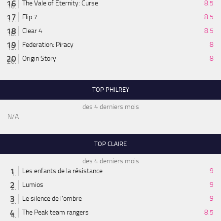
The Vale of Eternity: Curse
8.5
Flip 7
8.5
Clear 4
8.5
Federation: Piracy
8
Origin Story
8
TOP PHILREY
des 4 derniers mois
N/A
TOP CLAIRE
des 4 derniers mois
Les enfants de la résistance
9
Lumios
9
Le silence de l'ombre
9
The Peak team rangers
8.5