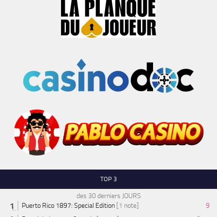
TOP 3
des 30 derniers JOURS
Puerto Rico 1897: Special Edition
[1 note]
9