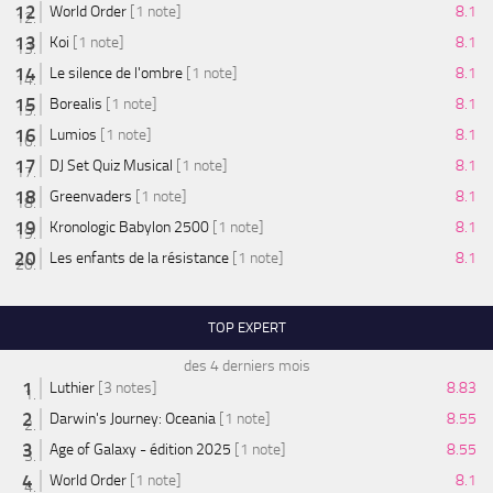
World Order
[1 note]
8.1
Koi
[1 note]
8.1
Le silence de l'ombre
[1 note]
8.1
Borealis
[1 note]
8.1
Lumios
[1 note]
8.1
DJ Set Quiz Musical
[1 note]
8.1
Greenvaders
[1 note]
8.1
Kronologic Babylon 2500
[1 note]
8.1
Les enfants de la résistance
[1 note]
8.1
TOP EXPERT
des 4 derniers mois
Luthier
[3 notes]
8.83
Darwin's Journey: Oceania
[1 note]
8.55
Age of Galaxy - édition 2025
[1 note]
8.55
World Order
[1 note]
8.1