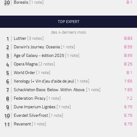
Borealis
[1 note]
8.1
TOP EXPERT
des 4 derniers mois
Luthier
[3 notes]
8.83
Darwin's Journey: Oceania
[1 note]
8.55
Age of Galaxy - édition 2025
[1 note]
8.55
Opera Magna
[2 notes]
8.25
World Order
[1 note]
8.1
Xenology (+ Vin d'jeu d'aide de jeu)
[1 note]
7.65
Schackleton Base: Below. Within. Above.
[1 note]
7.65
Federation: Piracy
[1 note]
7.2
Dune Imperium Lignées
[1 note]
6.75
Everdell Silverfrost
[1 note]
6.75
Revenant
[1 note]
6.75