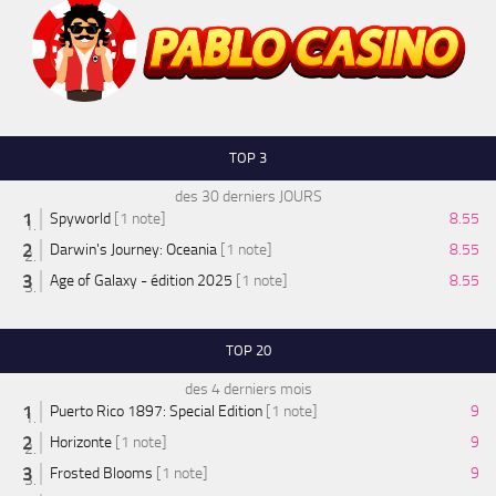
TOP 3
des 30 derniers JOURS
Spyworld
[1 note]
8.55
Darwin's Journey: Oceania
[1 note]
8.55
Age of Galaxy - édition 2025
[1 note]
8.55
TOP 20
des 4 derniers mois
Puerto Rico 1897: Special Edition
[1 note]
9
Horizonte
[1 note]
9
Frosted Blooms
[1 note]
9