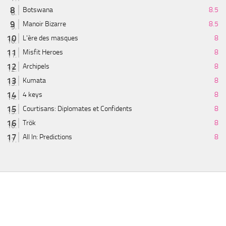
Botswana
8.5
Manoir Bizarre
8.5
L'ère des masques
8
Misfit Heroes
8
Archipels
8
Kumata
8
4 keys
8
Courtisans: Diplomates et Confidents
8
Trök
8
All In: Predictions
8