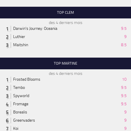
TOP CLEM
des 4 derniers mois
Darwin's Journey: Oceania
9.5
Luthier
9
Maitshin
8.5
TOP MARTINE
des 4 derniers mois
Frosted Blooms
10
Tembo
9.5
Spyworld
9.5
Fromage
9.5
Borealis
9
Greenvaders
9
Koi
9