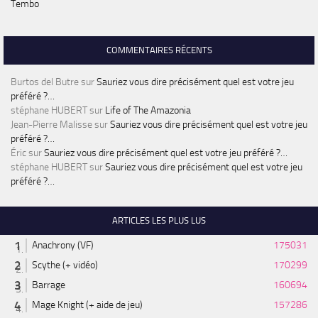
Tembo
COMMENTAIRES RÉCENTS
Burtos del Butre
sur
Sauriez vous dire précisément quel est votre jeu
préféré ?…
stéphane HUBERT
sur
Life of The Amazonia
Jean-Pierre Malisse
sur
Sauriez vous dire précisément quel est votre jeu
préféré ?…
Éric
sur
Sauriez vous dire précisément quel est votre jeu préféré ?…
stéphane HUBERT
sur
Sauriez vous dire précisément quel est votre jeu
préféré ?…
ARTICLES LES PLUS LUS
Anachrony (VF)
175031
Scythe (+ vidéo)
170299
Barrage
160694
Mage Knight (+ aide de jeu)
157286