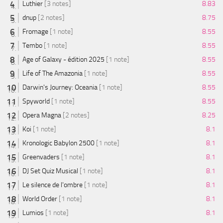
Luthier
[3 notes]
8.83
dnup
[2 notes]
8.75
Fromage
[1 note]
8.55
Tembo
[1 note]
8.55
Age of Galaxy - édition 2025
[1 note]
8.55
Life of The Amazonia
[1 note]
8.55
Darwin's Journey: Oceania
[1 note]
8.55
Spyworld
[1 note]
8.55
Opera Magna
[2 notes]
8.25
Koi
[1 note]
8.1
Kronologic Babylon 2500
[1 note]
8.1
Greenvaders
[1 note]
8.1
DJ Set Quiz Musical
[1 note]
8.1
Le silence de l'ombre
[1 note]
8.1
World Order
[1 note]
8.1
Lumios
[1 note]
8.1