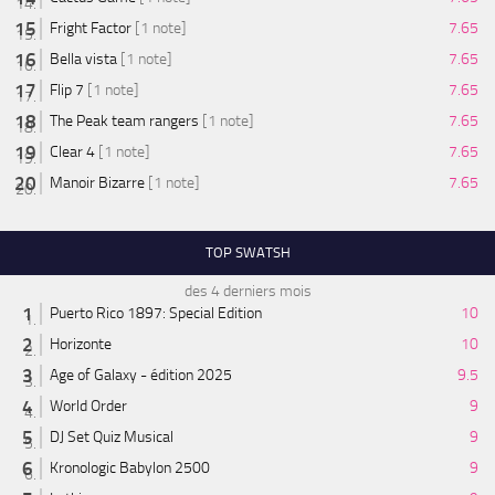
Fright Factor
[1 note]
7.65
Bella vista
[1 note]
7.65
Flip 7
[1 note]
7.65
The Peak team rangers
[1 note]
7.65
Clear 4
[1 note]
7.65
Manoir Bizarre
[1 note]
7.65
TOP SWATSH
des 4 derniers mois
Puerto Rico 1897: Special Edition
10
Horizonte
10
Age of Galaxy - édition 2025
9.5
World Order
9
DJ Set Quiz Musical
9
Kronologic Babylon 2500
9