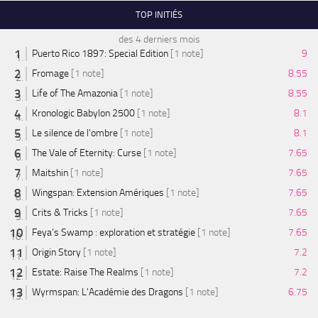
TOP INITIÉS
des 4 derniers mois
Puerto Rico 1897: Special Edition
[1 note]
9
Fromage
[1 note]
8.55
Life of The Amazonia
[1 note]
8.55
Kronologic Babylon 2500
[1 note]
8.1
Le silence de l'ombre
[1 note]
8.1
The Vale of Eternity: Curse
[1 note]
7.65
Maitshin
[1 note]
7.65
Wingspan: Extension Amériques
[1 note]
7.65
Crits & Tricks
[1 note]
7.65
Feya’s Swamp : exploration et stratégie
[1 note]
7.65
Origin Story
[1 note]
7.2
Estate: Raise The Realms
[1 note]
7.2
Wyrmspan: L'Académie des Dragons
[1 note]
6.75