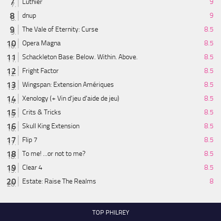
Luthier
9
dnup
9
The Vale of Eternity: Curse
8.5
Opera Magna
8.5
Schackleton Base: Below. Within. Above.
8.5
Fright Factor
8.5
Wingspan: Extension Amériques
8.5
Xenology (+ Vin d'jeu d'aide de jeu)
8.5
Crits & Tricks
8.5
Skull King Extension
8.5
Flip 7
8.5
To me! ...or not to me?
8.5
Clear 4
8.5
Estate: Raise The Realms
8
TOP PHILREY