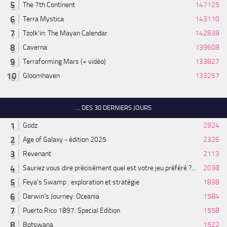
The 7th Continent
147125
Terra Mystica
143110
Tzolk'in: The Mayan Calendar
142838
Caverna
139608
Terraforming Mars (+ vidéo)
133827
Gloomhaven
133257
... DES 30 DERNIERS JOURS
Godz
2924
Age of Galaxy - édition 2025
2326
Revenant
2113
Sauriez vous dire précisément quel est votre jeu préféré ?...
2038
Feya’s Swamp : exploration et stratégie
1838
Darwin's Journey: Oceania
1584
Puerto Rico 1897: Special Edition
1558
Botswana
1522