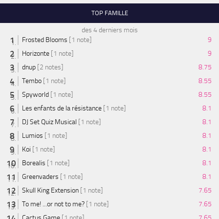
TOP FAMILLE
des 4 derniers mois
Frosted Blooms
[1 note]
9
Horizonte
[1 note]
9
dnup
[2 notes]
8.75
Tembo
[1 note]
8.55
Spyworld
[1 note]
8.55
Les enfants de la résistance
[1 note]
8.1
DJ Set Quiz Musical
[1 note]
8.1
Lumios
[1 note]
8.1
Koi
[1 note]
8.1
Borealis
[1 note]
8.1
Greenvaders
[1 note]
8.1
Skull King Extension
[1 note]
7.65
To me! ...or not to me?
[1 note]
7.65
Cactus Game
[1 note]
7.65