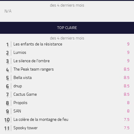
des 4 derniers mois
N/A
TOP CLAIRE
des 4 derniers mois
Les enfants de la résistance
9
Lumios
9
Le silence de l'ombre
9
The Peak team rangers
8.5
Bella vista
8.5
dnup
8.5
Cactus Game
8.5
Propolis
8
SAN
8
La colère de la montagne de feu
7.5
Spooky tower
7.5