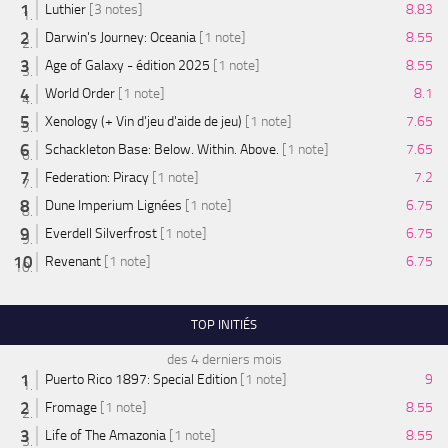
Luthier
[3 notes]
8.83
Darwin's Journey: Oceania
[1 note]
8.55
Age of Galaxy - édition 2025
[1 note]
8.55
World Order
[1 note]
8.1
Xenology (+ Vin d'jeu d'aide de jeu)
[1 note]
7.65
Schackleton Base: Below. Within. Above.
[1 note]
7.65
Federation: Piracy
[1 note]
7.2
Dune Imperium Lignées
[1 note]
6.75
Everdell Silverfrost
[1 note]
6.75
Revenant
[1 note]
6.75
TOP INITIÉS
des 4 derniers mois
Puerto Rico 1897: Special Edition
[1 note]
9
Fromage
[1 note]
8.55
Life of The Amazonia
[1 note]
8.55