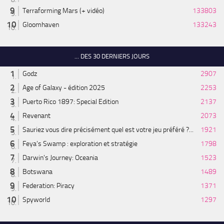
Terraforming Mars (+ vidéo)
133803
Gloomhaven
133243
... DES 30 DERNIERS JOURS
Godz
2907
Age of Galaxy - édition 2025
2253
Puerto Rico 1897: Special Edition
2137
Revenant
2073
Sauriez vous dire précisément quel est votre jeu préféré ?...
1921
Feya’s Swamp : exploration et stratégie
1798
Darwin's Journey: Oceania
1523
Botswana
1489
Federation: Piracy
1371
Spyworld
1297