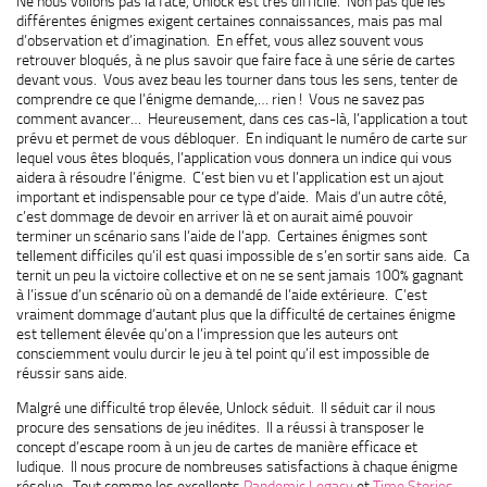
Ne nous voilons pas la face, Unlock est très difficile. Non pas que les
différentes énigmes exigent certaines connaissances, mais pas mal
d’observation et d’imagination. En effet, vous allez souvent vous
retrouver bloqués, à ne plus savoir que faire face à une série de cartes
devant vous. Vous avez beau les tourner dans tous les sens, tenter de
comprendre ce que l’énigme demande,… rien ! Vous ne savez pas
comment avancer… Heureusement, dans ces cas-là, l’application a tout
prévu et permet de vous débloquer. En indiquant le numéro de carte sur
lequel vous êtes bloqués, l’application vous donnera un indice qui vous
aidera à résoudre l’énigme. C’est bien vu et l’application est un ajout
important et indispensable pour ce type d’aide. Mais d’un autre côté,
c’est dommage de devoir en arriver là et on aurait aimé pouvoir
terminer un scénario sans l’aide de l’app. Certaines énigmes sont
tellement difficiles qu’il est quasi impossible de s’en sortir sans aide. Ca
ternit un peu la victoire collective et on ne se sent jamais 100% gagnant
à l’issue d’un scénario où on a demandé de l’aide extérieure. C’est
vraiment dommage d’autant plus que la difficulté de certaines énigme
est tellement élevée qu’on a l’impression que les auteurs ont
consciemment voulu durcir le jeu à tel point qu’il est impossible de
réussir sans aide.
Malgré une difficulté trop élevée, Unlock séduit. Il séduit car il nous
procure des sensations de jeu inédites. Il a réussi à transposer le
concept d’escape room à un jeu de cartes de manière efficace et
ludique. Il nous procure de nombreuses satisfactions à chaque énigme
résolue. Tout comme les excellents
Pandemic Legacy
et
Time Stories
,