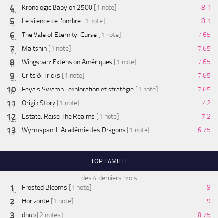
Kronologic Babylon 2500
[1 note]
8.1
Le silence de l'ombre
[1 note]
8.1
The Vale of Eternity: Curse
[1 note]
7.65
Maitshin
[1 note]
7.65
Wingspan: Extension Amériques
[1 note]
7.65
Crits & Tricks
[1 note]
7.65
Feya’s Swamp : exploration et stratégie
[1 note]
7.65
Origin Story
[1 note]
7.2
Estate: Raise The Realms
[1 note]
7.2
Wyrmspan: L'Académie des Dragons
[1 note]
6.75
TOP FAMILLE
des 4 derniers mois
Frosted Blooms
[1 note]
9
Horizonte
[1 note]
9
dnup
[2 notes]
8.75