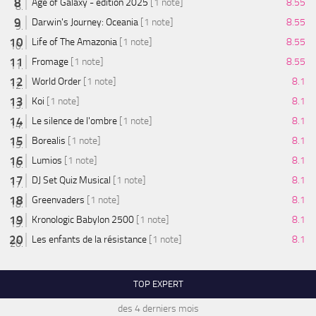
Age of Galaxy - édition 2025
[1 note]
8.55
Darwin's Journey: Oceania
[1 note]
8.55
Life of The Amazonia
[1 note]
8.55
Fromage
[1 note]
8.55
World Order
[1 note]
8.1
Koi
[1 note]
8.1
Le silence de l'ombre
[1 note]
8.1
Borealis
[1 note]
8.1
Lumios
[1 note]
8.1
DJ Set Quiz Musical
[1 note]
8.1
Greenvaders
[1 note]
8.1
Kronologic Babylon 2500
[1 note]
8.1
Les enfants de la résistance
[1 note]
8.1
TOP EXPERT
des 4 derniers mois