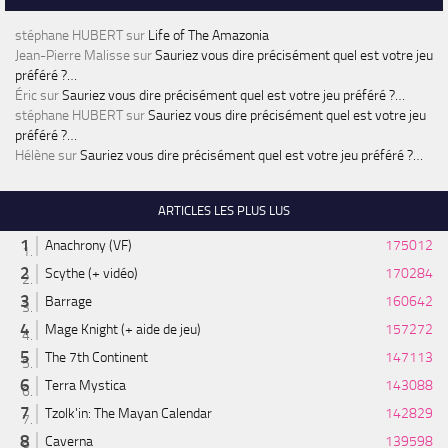
stéphane HUBERT
sur
Life of The Amazonia
Jean-Pierre Malisse
sur
Sauriez vous dire précisément quel est votre jeu
préféré ?…
Éric
sur
Sauriez vous dire précisément quel est votre jeu préféré ?…
stéphane HUBERT
sur
Sauriez vous dire précisément quel est votre jeu
préféré ?…
Hélène
sur
Sauriez vous dire précisément quel est votre jeu préféré ?…
ARTICLES LES PLUS LUS
Anachrony (VF)
175012
Scythe (+ vidéo)
170284
Barrage
160642
Mage Knight (+ aide de jeu)
157272
The 7th Continent
147113
Terra Mystica
143088
Tzolk'in: The Mayan Calendar
142829
Caverna
139598