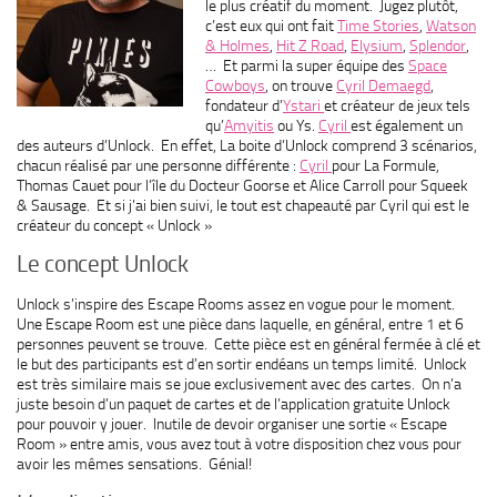
le plus créatif du moment. Jugez plutôt,
c’est eux qui ont fait
Time Stories
,
Watson
& Holmes
,
Hit Z Road
,
Elysium
,
Splendor
,
… Et parmi la super équipe des
Space
Cowboys
, on trouve
Cyril Demaegd
,
fondateur d’
Ystari
et créateur de jeux tels
qu’
Amyitis
ou Ys.
Cyril
est également un
des auteurs d’Unlock. En effet, La boite d’Unlock comprend 3 scénarios,
chacun réalisé par une personne différente :
Cyril
pour La Formule,
Thomas Cauet pour l’île du Docteur Goorse et Alice Carroll pour Squeek
& Sausage. Et si j’ai bien suivi, le tout est chapeauté par Cyril qui est le
créateur du concept « Unlock »
Le concept Unlock
Unlock s’inspire des Escape Rooms assez en vogue pour le moment.
Une Escape Room est une pièce dans laquelle, en général, entre 1 et 6
personnes peuvent se trouve. Cette pièce est en général fermée à clé et
le but des participants est d’en sortir endéans un temps limité. Unlock
est très similaire mais se joue exclusivement avec des cartes. On n’a
juste besoin d’un paquet de cartes et de l’application gratuite Unlock
pour pouvoir y jouer. Inutile de devoir organiser une sortie « Escape
Room » entre amis, vous avez tout à votre disposition chez vous pour
avoir les mêmes sensations. Génial!