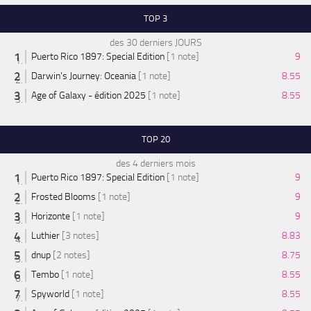
TOP 3
des 30 derniers JOURS
Puerto Rico 1897: Special Edition
[1 note]
9
Darwin's Journey: Oceania
[1 note]
8.55
Age of Galaxy - édition 2025
[1 note]
8.55
TOP 20
des 4 derniers mois
Puerto Rico 1897: Special Edition
[1 note]
9
Frosted Blooms
[1 note]
9
Horizonte
[1 note]
9
Luthier
[3 notes]
8.83
dnup
[2 notes]
8.75
Tembo
[1 note]
8.55
Spyworld
[1 note]
8.55