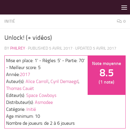
LES MEILLEURS JEUX SONT SUR VIN D'JEU !
Skip to content
INITIÉ
0
Unlock! (+ vidéos)
BY
PHILREY
· PUBLISHED
5 AVRIL 2017
· UPDATED
5 AVRIL 2017
Mise en place: 1' - Règles: 5' - Partie: 70'
Note moyenne
- Meilleur score: 5
8.5
Année:
2017
Auteur(s):
Alice Carroll
,
Cyril Demaegd
,
(1 note)
Thomas Cauët
Editeur(s):
Space Cowboys
Distributeur(s):
Asmodee
Catégorie:
Initié
Age minimum: 10
Nombre de joueurs: de 2 à 6 joueurs