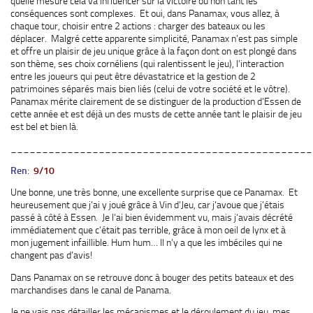
quelle mesure cela va influencer sur la victoire ou non tant les
conséquences sont complexes. Et oui, dans Panamax, vous allez, à
chaque tour, choisir entre 2 actions : charger des bateaux ou les
déplacer. Malgré cette apparente simplicité, Panamax n’est pas simple
et offre un plaisir de jeu unique grâce à la façon dont on est plongé dans
son thème, ses choix cornéliens (qui ralentissent le jeu), l’interaction
entre les joueurs qui peut être dévastatrice et la gestion de 2
patrimoines séparés mais bien liés (celui de votre société et le vôtre).
Panamax mérite clairement de se distinguer de la production d’Essen de
cette année et est déjà un des musts de cette année tant le plaisir de jeu
est bel et bien là.
________________________________________________
Ren
:
9/10
Une bonne, une très bonne, une excellente surprise que ce Panamax. Et
heureusement que j’ai y joué grâce à Vin d’Jeu, car j’avoue que j’étais
passé à côté à Essen. Je l’ai bien évidemment vu, mais j’avais décrété
immédiatement que c’était pas terrible, grâce à mon oeil de lynx et à
mon jugement infaillible. Hum hum… Il n’y a que les imbéciles qui ne
changent pas d’avis!
Dans Panamax on se retrouve donc à bouger des petits bateaux et des
marchandises dans le canal de Panama.
Je ne vais pas détailler les mécanismes et le déroulement du jeu, mes