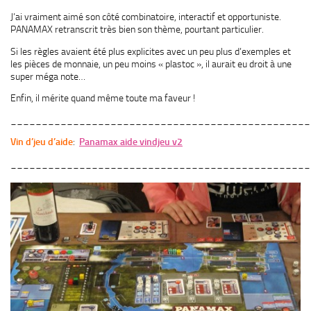
J’ai vraiment aimé son côté combinatoire, interactif et opportuniste.
PANAMAX retranscrit très bien son thème, pourtant particulier.
Si les règles avaient été plus explicites avec un peu plus d’exemples et
les pièces de monnaie, un peu moins « plastoc », il aurait eu droit à une
super méga note…
Enfin, il mérite quand même toute ma faveur !
________________________________________________
Vin d’jeu d’aide
:
Panamax aide vindjeu v2
________________________________________________