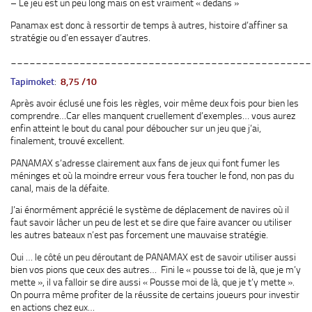
– Le jeu est un peu long mais on est vraiment « dedans »
Panamax est donc à ressortir de temps à autres, histoire d’affiner sa
stratégie ou d’en essayer d’autres.
________________________________________________
Tapimoket
:
8,75 /10
Après avoir éclusé une fois les règles, voir même deux fois pour bien les
comprendre…Car elles manquent cruellement d’exemples… vous aurez
enfin atteint le bout du canal pour déboucher sur un jeu que j’ai,
finalement, trouvé excellent.
PANAMAX s’adresse clairement aux fans de jeux qui font fumer les
méninges et où la moindre erreur vous fera toucher le fond, non pas du
canal, mais de la défaite.
J’ai énormément apprécié le système de déplacement de navires où il
faut savoir lâcher un peu de lest et se dire que faire avancer ou utiliser
les autres bateaux n’est pas forcement une mauvaise stratégie.
Oui … le côté un peu déroutant de PANAMAX est de savoir utiliser aussi
bien vos pions que ceux des autres… Fini le « pousse toi de là, que je m’y
mette », il va falloir se dire aussi « Pousse moi de là, que je t’y mette ».
On pourra même profiter de la réussite de certains joueurs pour investir
en actions chez eux…