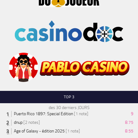
TOP 3
des 30 derniers JOURS
Puerto Rico 1897: Special Edition
[1 note]
9
dnup
[2 notes]
8.75
Age of Galaxy - édition 2025
[1 note]
8.55