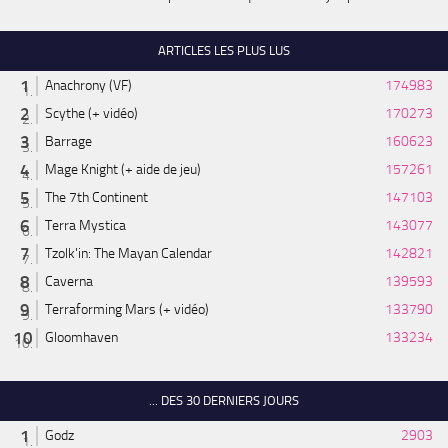
ARTICLES LES PLUS LUS
Anachrony (VF)
174983
Scythe (+ vidéo)
170273
Barrage
160623
Mage Knight (+ aide de jeu)
157261
The 7th Continent
147103
Terra Mystica
143077
Tzolk'in: The Mayan Calendar
142821
Caverna
139593
Terraforming Mars (+ vidéo)
133790
Gloomhaven
133234
... DES 30 DERNIERS JOURS
Godz
2903