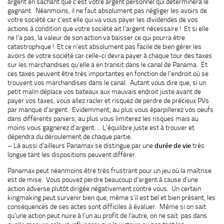
argent en sachant que c’est votre argent personnel qui déterminera le
gagnant. Néanmoins, il ne faut absolument pas négliger les avoirs de
votre société car c’est elle qui va vous payer les dividendes de vos
actions à condition que votre société ait l’argent nécessaire ! Et si elle
ne l’a pas, la valeur de son action va baisser ce qui pourra être
catastrophique ! Et ce n’est absolument pas facile de bien gérer les
avoirs de votre société car celle-ci devra payer à chaque tour des taxes
sur les marchandises qu’elle a en transit dans le canal de Panama. Et
ces taxes peuvent être très importantes en fonction de l’endroit où se
trouvent vos marchandises dans le canal. Autant vous dire que, si un
petit malin déplace vos bateaux aux mauvais endroit juste avant de
payer vos taxes, vous allez racler et risquez de perdre de précieux PVs
par manque d’argent. Evidemment, au plus vous éparpillerez vos oeufs
dans différents paniers, au plus vous limiterez les risques mais au
moins vous gagnerez d’argent… L’équilibre juste est à trouver et
dépendra du déroulement de chaque partie.
– Là aussi d’ailleurs Panamax se distingue par une
durée de vie
très
longue tant les dispositions peuvent différer.
Panamax peut néanmoins être très frustrant pour un jeu où la maîtrise
est de mise. Vous pouvez perdre beaucoup d’argent à cause d’une
action adverse plutôt dirigée négativement contre vous. Un certain
kingmaking peut survenir bien que, même s’il est bel et bien présent, les
conséquences de ses actes sont difficiles à évaluer. Même si on sait
qu’une action peut nuire à l’un au profit de l’autre, on ne sait pas dans