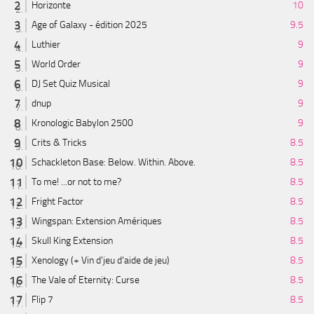
Horizonte
10
Age of Galaxy - édition 2025
9.5
Luthier
9
World Order
9
DJ Set Quiz Musical
9
dnup
9
Kronologic Babylon 2500
9
Crits & Tricks
8.5
Schackleton Base: Below. Within. Above.
8.5
To me! ...or not to me?
8.5
Fright Factor
8.5
Wingspan: Extension Amériques
8.5
Skull King Extension
8.5
Xenology (+ Vin d'jeu d'aide de jeu)
8.5
The Vale of Eternity: Curse
8.5
Flip 7
8.5