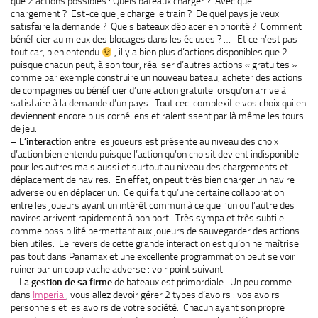
que 2 actions possibles : Quels bateaux charger ? Avec quel
chargement ? Est-ce que je charge le train ? De quel pays je veux
satisfaire la demande ? Quels bateaux déplacer en priorité ? Comment
bénéficier au mieux des blocages dans les écluses ? … Et ce n’est pas
tout car, bien entendu
, il y a bien plus d’actions disponibles que 2
puisque chacun peut, à son tour, réaliser d’autres actions « gratuites »
comme par exemple construire un nouveau bateau, acheter des actions
de compagnies ou bénéficier d’une action gratuite lorsqu’on arrive à
satisfaire à la demande d’un pays. Tout ceci complexifie vos choix qui en
deviennent encore plus cornéliens et ralentissent par là même les tours
de jeu.
–
L’interaction
entre les joueurs est présente au niveau des choix
d’action bien entendu puisque l’action qu’on choisit devient indisponible
pour les autres mais aussi et surtout au niveau des chargements et
déplacement de navires. En effet, on peut très bien charger un navire
adverse ou en déplacer un. Ce qui fait qu’une certaine collaboration
entre les joueurs ayant un intérêt commun à ce que l’un ou l’autre des
navires arrivent rapidement à bon port. Très sympa et très subtile
comme possibilité permettant aux joueurs de sauvegarder des actions
bien utiles. Le revers de cette grande interaction est qu’on ne maîtrise
pas tout dans Panamax et une excellente programmation peut se voir
ruiner par un coup vache adverse : voir point suivant.
– La
gestion de sa firme
de bateaux est primordiale. Un peu comme
dans
Imperial
, vous allez devoir gérer 2 types d’avoirs : vos avoirs
personnels et les avoirs de votre société. Chacun ayant son propre