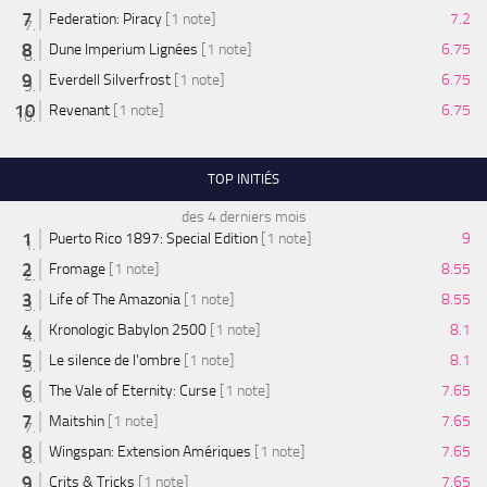
Federation: Piracy
[1 note]
7.2
Dune Imperium Lignées
[1 note]
6.75
Everdell Silverfrost
[1 note]
6.75
Revenant
[1 note]
6.75
TOP INITIÉS
des 4 derniers mois
Puerto Rico 1897: Special Edition
[1 note]
9
Fromage
[1 note]
8.55
Life of The Amazonia
[1 note]
8.55
Kronologic Babylon 2500
[1 note]
8.1
Le silence de l'ombre
[1 note]
8.1
The Vale of Eternity: Curse
[1 note]
7.65
Maitshin
[1 note]
7.65
Wingspan: Extension Amériques
[1 note]
7.65
Crits & Tricks
[1 note]
7.65