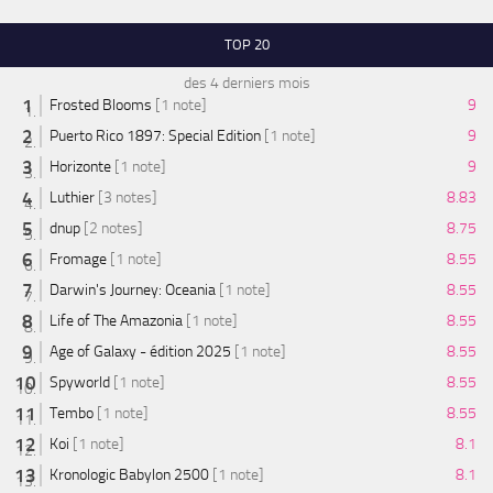
TOP 20
des 4 derniers mois
Frosted Blooms
[1 note]
9
Puerto Rico 1897: Special Edition
[1 note]
9
Horizonte
[1 note]
9
Luthier
[3 notes]
8.83
dnup
[2 notes]
8.75
Fromage
[1 note]
8.55
Darwin's Journey: Oceania
[1 note]
8.55
Life of The Amazonia
[1 note]
8.55
Age of Galaxy - édition 2025
[1 note]
8.55
Spyworld
[1 note]
8.55
Tembo
[1 note]
8.55
Koi
[1 note]
8.1
Kronologic Babylon 2500
[1 note]
8.1