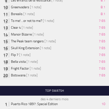
Les enfants de la résistance
[1 note]
8.1
Greenvaders
[1 note]
8.1
Borealis
[1 note]
8.1
To me! ...or not to me?
[1 note]
7.65
Clear 4
[1 note]
7.65
Manoir Bizarre
[1 note]
7.65
The Peak team rangers
[1 note]
7.65
Skull King Extension
[1 note]
7.65
Flip 7
[1 note]
7.65
Bella vista
[1 note]
7.65
Fright Factor
[1 note]
7.65
Botswana
[1 note]
7.65
TOP SWATSH
des 4 derniers mois
Puerto Rico 1897: Special Edition
10