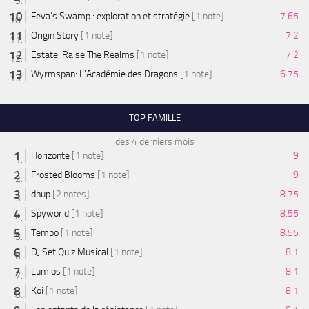
Feya’s Swamp : exploration et stratégie
[1 note]
7.65
Origin Story
[1 note]
7.2
Estate: Raise The Realms
[1 note]
7.2
Wyrmspan: L'Académie des Dragons
[1 note]
6.75
TOP FAMILLE
des 4 derniers mois
Horizonte
[1 note]
9
Frosted Blooms
[1 note]
9
dnup
[2 notes]
8.75
Spyworld
[1 note]
8.55
Tembo
[1 note]
8.55
DJ Set Quiz Musical
[1 note]
8.1
Lumios
[1 note]
8.1
Koi
[1 note]
8.1