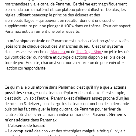
marchandises via le canal de Panama. Ce
thème
est magnifiquement
bien rendu par le matériel et son plateau joliment illustré. De plus, les
règles utilisant beaucoup le principe des écluses et des
« embouteillages » qui peuvent en résulter donnent une couche
supplémentaire pour se plonger à 100% dans ce thème. Pour cet aspect,
Panamax est clairement une belle réussite.
La
mécanique centrale
de Panamax est un choix d’action grâce aux dés
jetés lors de chaque début des 3 manches du jeu. C’est un système
d’ailleurs assez proche de
Madeira
ou de
The Doge Ship
: on jette les dés
qui vont décider du nombre et du type d’actions disponibles lors de ce
tour de jeu. Ensuite, chacun à son tour va retirer un dé pour exécuter
l’action correspondante.
Ce qui m’a le plus étonné dans Panamax, c’est qu’il n’y a que
2 actions
possibles
: charger un bateau ou déplacer des bateaux. C’est simple,
c’est soit l’un, soit l’autre. Panamax est d’ailleurs assez proche d’un jeu
de pick-up & delivery : on charge les bateaux en fonction de la demande
puis on les fait naviguer le long du canal de Panama pour arriver de
l’autre côté à délivrer la marchandise demandée. Plusieurs
éléments
m’ont séduits
dans Panamax :
–
L’absence de hasard
– La
complexité
des choix et des stratégies malgré le fait qu’il n’y ait