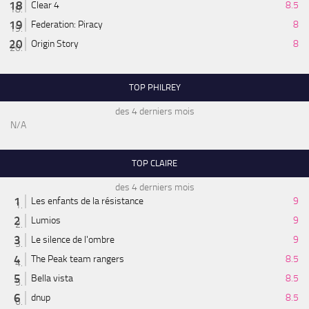
Clear 4
8.5
Federation: Piracy
8
Origin Story
8
TOP PHILREY
des 4 derniers mois
N/A
TOP CLAIRE
des 4 derniers mois
Les enfants de la résistance
9
Lumios
9
Le silence de l'ombre
9
The Peak team rangers
8.5
Bella vista
8.5
dnup
8.5