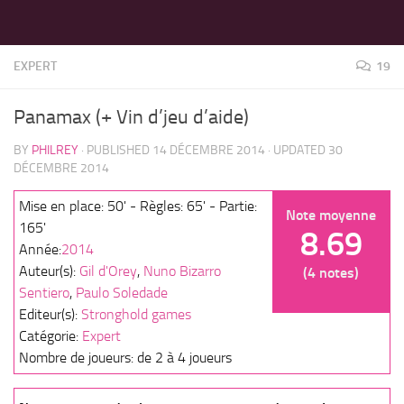
LES MEILLEURS JEUX SONT SUR VIN D'JEU !
Skip to content
EXPERT
19
Panamax (+ Vin d’jeu d’aide)
BY
PHILREY
· PUBLISHED
14 DÉCEMBRE 2014
· UPDATED
30
DÉCEMBRE 2014
Mise en place: 50' - Règles: 65' - Partie:
Note moyenne
165'
8.69
Année:
2014
Auteur(s):
Gil d'Orey
,
Nuno Bizarro
(4 notes)
Sentiero
,
Paulo Soledade
Editeur(s):
Stronghold games
Catégorie:
Expert
Nombre de joueurs: de 2 à 4 joueurs