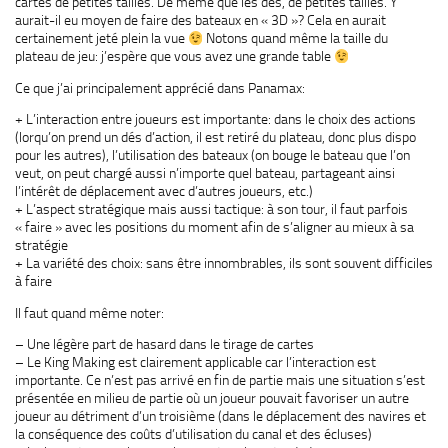
cartes de petites tailles. De même que les dés, de petites tailles. Y
aurait-il eu moyen de faire des bateaux en « 3D »? Cela en aurait
certainement jeté plein la vue
Notons quand même la taille du
plateau de jeu: j’espère que vous avez une grande table
Ce que j’ai principalement apprécié dans Panamax:
+ L’interaction entre joueurs est importante: dans le choix des actions
(lorqu’on prend un dés d’action, il est retiré du plateau, donc plus dispo
pour les autres), l’utilisation des bateaux (on bouge le bateau que l’on
veut, on peut chargé aussi n’importe quel bateau, partageant ainsi
l’intérêt de déplacement avec d’autres joueurs, etc.)
+ L’aspect stratégique mais aussi tactique: à son tour, il faut parfois
« faire » avec les positions du moment afin de s’aligner au mieux à sa
stratégie
+ La variété des choix: sans être innombrables, ils sont souvent difficiles
à faire
Il faut quand même noter:
– Une légère part de hasard dans le tirage de cartes
– Le King Making est clairement applicable car l’interaction est
importante. Ce n’est pas arrivé en fin de partie mais une situation s’est
présentée en milieu de partie où un joueur pouvait favoriser un autre
joueur au détriment d’un troisième (dans le déplacement des navires et
la conséquence des coûts d’utilisation du canal et des écluses)