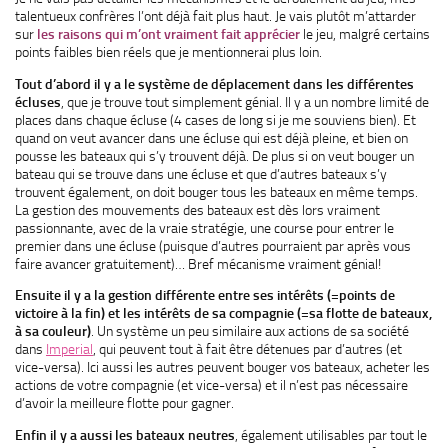
talentueux confrères l’ont déjà fait plus haut. Je vais plutôt m’attarder
sur
les raisons qui m’ont vraiment fait apprécier
le jeu, malgré certains
points faibles bien réels que je mentionnerai plus loin.
Tout d’abord il y a le système de déplacement dans les différentes
écluses
, que je trouve tout simplement génial. Il y a un nombre limité de
places dans chaque écluse (4 cases de long si je me souviens bien). Et
quand on veut avancer dans une écluse qui est déjà pleine, et bien on
pousse les bateaux qui s’y trouvent déjà. De plus si on veut bouger un
bateau qui se trouve dans une écluse et que d’autres bateaux s’y
trouvent également, on doit bouger tous les bateaux en même temps.
La gestion des mouvements des bateaux est dès lors vraiment
passionnante, avec de la vraie stratégie, une course pour entrer le
premier dans une écluse (puisque d’autres pourraient par après vous
faire avancer gratuitement)… Bref mécanisme vraiment génial!
Ensuite il y a la gestion différente entre ses intérêts (=points de
victoire à la fin) et les intérêts de sa compagnie (=sa flotte de bateaux,
à sa couleur)
. Un système un peu similaire aux actions de sa société
dans
Imperial
, qui peuvent tout à fait être détenues par d’autres (et
vice-versa). Ici aussi les autres peuvent bouger vos bateaux, acheter les
actions de votre compagnie (et vice-versa) et il n’est pas nécessaire
d’avoir la meilleure flotte pour gagner.
Enfin il y a aussi les bateaux neutres
, également utilisables par tout le