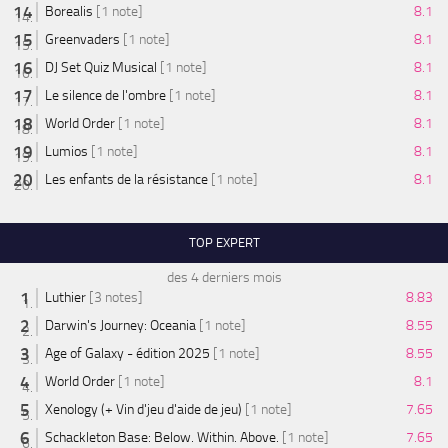
Borealis
[1 note]
8.1
Greenvaders
[1 note]
8.1
DJ Set Quiz Musical
[1 note]
8.1
Le silence de l'ombre
[1 note]
8.1
World Order
[1 note]
8.1
Lumios
[1 note]
8.1
Les enfants de la résistance
[1 note]
8.1
TOP EXPERT
des 4 derniers mois
Luthier
[3 notes]
8.83
Darwin's Journey: Oceania
[1 note]
8.55
Age of Galaxy - édition 2025
[1 note]
8.55
World Order
[1 note]
8.1
Xenology (+ Vin d'jeu d'aide de jeu)
[1 note]
7.65
Schackleton Base: Below. Within. Above.
[1 note]
7.65