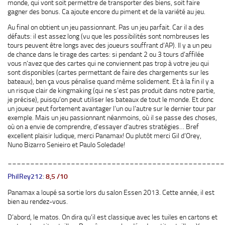
monde, qui vont soit permettre de transporter des biens, soit faire
gagner des bonus. Ca ajoute encore du piment et de la variété au jeu.
Au final on obtient un jeu passionnant. Pas un jeu parfait. Car il a des
défauts: il est assez long (vu que les possibilités sont nombreuses les
tours peuvent être longs avec des joueurs souffrant d’AP). Il y a un peu
de chance dans le tirage des cartes: si pendant 2 ou 3 tours d’affilée
vous n’avez que des cartes qui ne conviennent pas trop à votre jeu qui
sont disponibles (cartes permettant de faire des chargements sur les
bateaux), ben ça vous pénalise quand même solidement. Et à la fin il y a
un risque clair de kingmaking (qui ne s’est pas produit dans notre partie,
je précise), puisqu’on peut utiliser les bateaux de tout le monde. Et donc
un joueur peut fortement avantager l’un ou l’autre sur le dernier tour par
exemple. Mais un jeu passionnant néanmoins, où il se passe des choses,
où on a envie de comprendre, d’essayer d’autres stratégies… Bref
excellent plaisir ludique, merci Panamax! Ou plutôt merci Gil d’Orey,
Nuno Bizarro Senieiro et Paulo Soledade!
________________________________________________
PhilRey212
:
8,5 /10
Panamax a loupé sa sortie lors du salon Essen 2013. Cette année, il est
bien au rendez-vous.
D’abord, le matos. On dira qu’il est classique avec les tuiles en cartons et