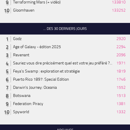
Terraforming Mars (+ vidéo)
133810
Gloomhaven
133252
... DES 30 DERNIERS JOURS
Godz
2920
Age of Galaxy - édition 2025
2294
Revenant
2096
Sauriez vous dire précisément quel est votre jeu préféré ?...
1971
Feya’s Swamp : exploration et stratégie
1819
Puerto Rico 1897: Special Edition
1746
Darwin's Journey: Oceania
1552
Botswana
1513
Federation: Piracy
1381
Spyworld
1332