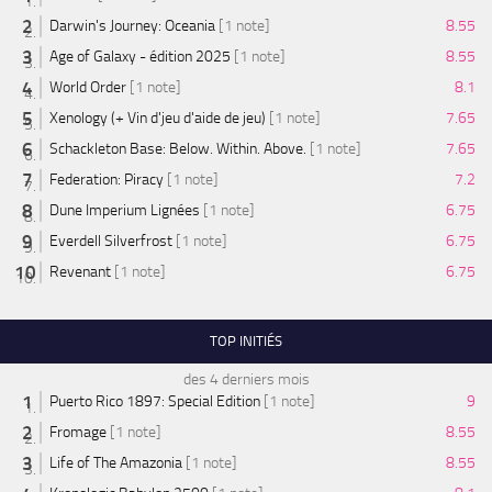
Darwin's Journey: Oceania
[1 note]
8.55
Age of Galaxy - édition 2025
[1 note]
8.55
World Order
[1 note]
8.1
Xenology (+ Vin d'jeu d'aide de jeu)
[1 note]
7.65
Schackleton Base: Below. Within. Above.
[1 note]
7.65
Federation: Piracy
[1 note]
7.2
Dune Imperium Lignées
[1 note]
6.75
Everdell Silverfrost
[1 note]
6.75
Revenant
[1 note]
6.75
TOP INITIÉS
des 4 derniers mois
Puerto Rico 1897: Special Edition
[1 note]
9
Fromage
[1 note]
8.55
Life of The Amazonia
[1 note]
8.55