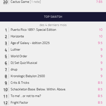
Cactus Game
[1 note]
7.65
TOP SWATSH
des 4 derniers mois
Puerto Rico 1897: Special Edition
10
Horizonte
10
Age of Galaxy - édition 2025
9.5
Luthier
9
World Order
9
DJ Set Quiz Musical
9
dnup
9
Kronologic Babylon 2500
9
Crits & Tricks
8.5
Schackleton Base: Below. Within. Above.
8.5
To me! ...or not to me?
8.5
Fright Factor
8.5