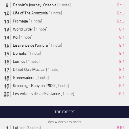
Darwin's Journey: Oceania
[1 note]
8.55
Life of The Amazonia
[1 note]
8.55
Fromage
[1 note]
8.55
World Order
[1 note]
8.1
Koi
[1 note]
8.1
Le silence de l'ombre
[1 note]
8.1
Borealis
[1 note]
8.1
Lumios
[1 note]
8.1
DJ Set Quiz Musical
[1 note]
8.1
Greenvaders
[1 note]
8.1
Kronologic Babylon 2500
[1 note]
8.1
Les enfants de la résistance
[1 note]
8.1
TOP EXPERT
des 4 derniers mois
Luthier
[3 notes]
8.83