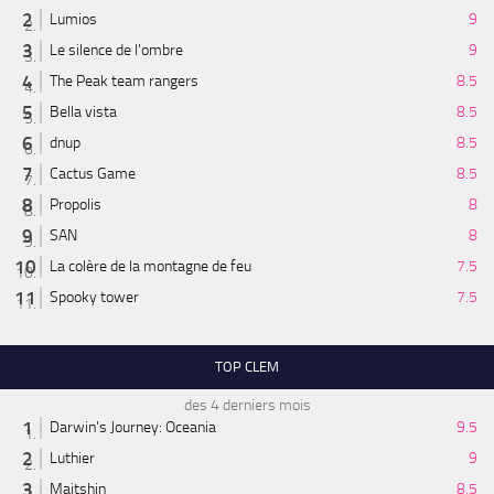
Lumios
9
Le silence de l'ombre
9
The Peak team rangers
8.5
Bella vista
8.5
dnup
8.5
Cactus Game
8.5
Propolis
8
SAN
8
La colère de la montagne de feu
7.5
Spooky tower
7.5
TOP CLEM
des 4 derniers mois
Darwin's Journey: Oceania
9.5
Luthier
9
Maitshin
8.5