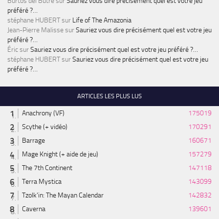
Burtos del Butre
sur
Sauriez vous dire précisément quel est votre jeu
préféré ?…
stéphane HUBERT
sur
Life of The Amazonia
Jean-Pierre Malisse
sur
Sauriez vous dire précisément quel est votre jeu
préféré ?…
Éric
sur
Sauriez vous dire précisément quel est votre jeu préféré ?…
stéphane HUBERT
sur
Sauriez vous dire précisément quel est votre jeu
préféré ?…
ARTICLES LES PLUS LUS
Anachrony (VF)
175019
Scythe (+ vidéo)
170291
Barrage
160671
Mage Knight (+ aide de jeu)
157279
The 7th Continent
147118
Terra Mystica
143099
Tzolk'in: The Mayan Calendar
142832
Caverna
139601