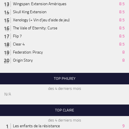
Wingspan: Extension Amériques
8.5
Skull King Extension
8.5
Xenology (+ Vin d'jeu d'aide de jeu)
8.5
The Vale of Eternity: Curse
8.5
Flip 7
8.5
Clear 4
8.5
Federation: Piracy
8
Origin Story
8
TOP PHILREY
des 4 derniers mois
N/A
TOP CLAIRE
des 4 derniers mois
Les enfants de la résistance
9