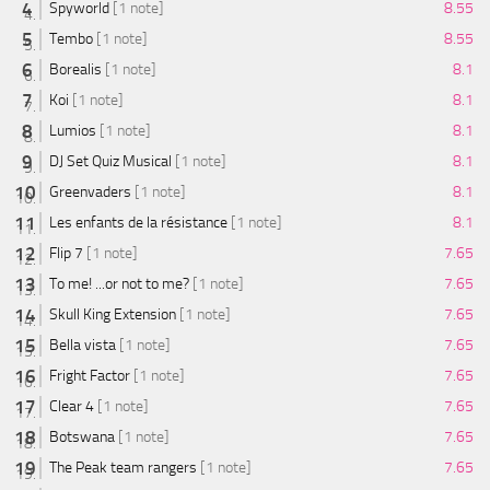
Spyworld
[1 note]
8.55
Tembo
[1 note]
8.55
Borealis
[1 note]
8.1
Koi
[1 note]
8.1
Lumios
[1 note]
8.1
DJ Set Quiz Musical
[1 note]
8.1
Greenvaders
[1 note]
8.1
Les enfants de la résistance
[1 note]
8.1
Flip 7
[1 note]
7.65
To me! ...or not to me?
[1 note]
7.65
Skull King Extension
[1 note]
7.65
Bella vista
[1 note]
7.65
Fright Factor
[1 note]
7.65
Clear 4
[1 note]
7.65
Botswana
[1 note]
7.65
The Peak team rangers
[1 note]
7.65