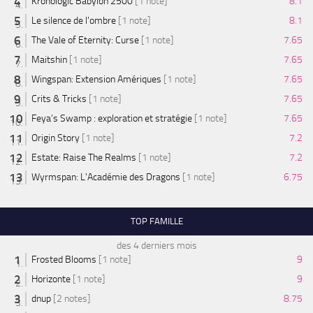
Kronologic Babylon 2500
[1 note]
8.1
Le silence de l'ombre
[1 note]
8.1
The Vale of Eternity: Curse
[1 note]
7.65
Maitshin
[1 note]
7.65
Wingspan: Extension Amériques
[1 note]
7.65
Crits & Tricks
[1 note]
7.65
Feya’s Swamp : exploration et stratégie
[1 note]
7.65
Origin Story
[1 note]
7.2
Estate: Raise The Realms
[1 note]
7.2
Wyrmspan: L'Académie des Dragons
[1 note]
6.75
TOP FAMILLE
des 4 derniers mois
Frosted Blooms
[1 note]
9
Horizonte
[1 note]
9
dnup
[2 notes]
8.75