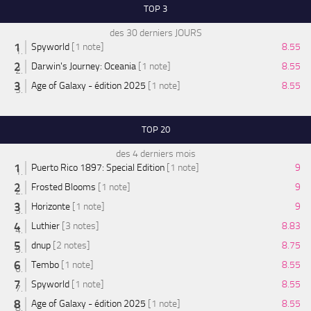
TOP 3
des 30 derniers JOURS
Spyworld
[1 note]
8.55
Darwin's Journey: Oceania
[1 note]
8.55
Age of Galaxy - édition 2025
[1 note]
8.55
TOP 20
des 4 derniers mois
Puerto Rico 1897: Special Edition
[1 note]
9
Frosted Blooms
[1 note]
9
Horizonte
[1 note]
9
Luthier
[3 notes]
8.83
dnup
[2 notes]
8.75
Tembo
[1 note]
8.55
Spyworld
[1 note]
8.55
Age of Galaxy - édition 2025
[1 note]
8.55