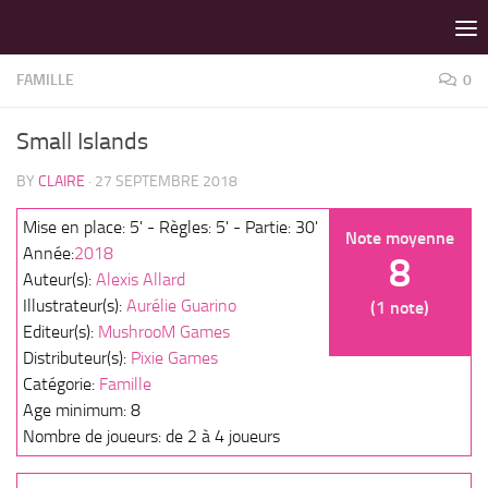
LES MEILLEURS JEUX SONT SUR VIN D'JEU !
Skip to content
FAMILLE
0
Small Islands
BY
CLAIRE
·
27 SEPTEMBRE 2018
Mise en place: 5' - Règles: 5' - Partie: 30'
Note moyenne
Année:
2018
8
Auteur(s):
Alexis Allard
Illustrateur(s):
Aurélie Guarino
(1 note)
Editeur(s):
MushrooM Games
Distributeur(s):
Pixie Games
Catégorie:
Famille
Age minimum: 8
Nombre de joueurs: de 2 à 4 joueurs