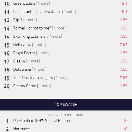
Greenvaders
[1 note]
8.1
Les enfants de la résistance
[1 note]
8.1
Flip 7
[1 note]
7.65
To me! ...or not to me?
[1 note]
7.65
Skull King Extension
[1 note]
7.65
Bella vista
[1 note]
7.65
Fright Factor
[1 note]
7.65
Clear 4
[1 note]
7.65
Botswana
[1 note]
7.65
The Peak team rangers
[1 note]
7.65
Cactus Game
[1 note]
7.65
TOP SWATSH
des 4 derniers mois
Puerto Rico 1897: Special Edition
10
Horizonte
10