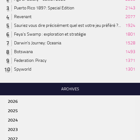
Puerto Rico 1897: Special Edition
2143
Revenant
2077
Sauriez vous dire précisément quel est votre jeu préféré ?...
1924
Feya’s Swamp : exploration et stratégie
1801
Darwin's Journey: Oceania
1528
Botswana
1493
Federation: Piracy
1371
Spyworld
1301
ARCHIVES
2026
2025
2024
2023
2022