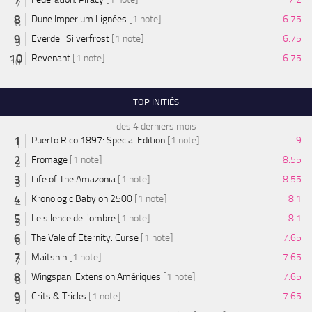
Dune Imperium Lignées
[1 note]
6.75
Everdell Silverfrost
[1 note]
6.75
Revenant
[1 note]
6.75
TOP INITIÉS
des 4 derniers mois
Puerto Rico 1897: Special Edition
[1 note]
9
Fromage
[1 note]
8.55
Life of The Amazonia
[1 note]
8.55
Kronologic Babylon 2500
[1 note]
8.1
Le silence de l'ombre
[1 note]
8.1
The Vale of Eternity: Curse
[1 note]
7.65
Maitshin
[1 note]
7.65
Wingspan: Extension Amériques
[1 note]
7.65
Crits & Tricks
[1 note]
7.65