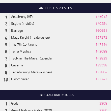
ARTICLES LES PLUS LUS
Anachrony (VF)
175012
Scythe (+ vidéo)
170284
Barrage
160651
Mage Knight (+ aide de jeu)
157272
The 7th Continent
147114
Terra Mystica
143088
Tzolk'in: The Mayan Calendar
142829
Caverna
139598
Terraforming Mars (+ vidéo)
133804
Gloomhaven
133243
... DES 30 DERNIERS JOURS
Godz
2908
Age of Galaxy - édition 2025
2260