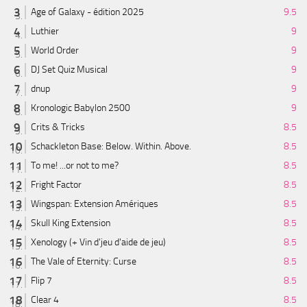
Age of Galaxy - édition 2025
9.5
Luthier
9
World Order
9
DJ Set Quiz Musical
9
dnup
9
Kronologic Babylon 2500
9
Crits & Tricks
8.5
Schackleton Base: Below. Within. Above.
8.5
To me! ...or not to me?
8.5
Fright Factor
8.5
Wingspan: Extension Amériques
8.5
Skull King Extension
8.5
Xenology (+ Vin d'jeu d'aide de jeu)
8.5
The Vale of Eternity: Curse
8.5
Flip 7
8.5
Clear 4
8.5