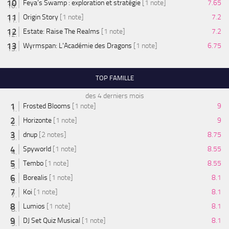
Feya’s Swamp : exploration et stratégie
[1 note]
7.65
Origin Story
[1 note]
7.2
Estate: Raise The Realms
[1 note]
7.2
Wyrmspan: L'Académie des Dragons
[1 note]
6.75
TOP FAMILLE
des 4 derniers mois
Frosted Blooms
[1 note]
9
Horizonte
[1 note]
9
dnup
[2 notes]
8.75
Spyworld
[1 note]
8.55
Tembo
[1 note]
8.55
Borealis
[1 note]
8.1
Koi
[1 note]
8.1
Lumios
[1 note]
8.1
DJ Set Quiz Musical
[1 note]
8.1