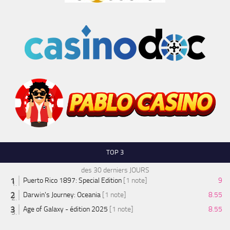
TOP 3
des 30 derniers JOURS
Puerto Rico 1897: Special Edition
[1 note]
9
Darwin's Journey: Oceania
[1 note]
8.55
Age of Galaxy - édition 2025
[1 note]
8.55