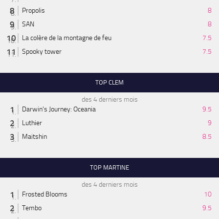
Propolis
8
SAN
8
La colère de la montagne de feu
7.5
Spooky tower
7.5
TOP CLEM
des 4 derniers mois
Darwin's Journey: Oceania
9.5
Luthier
9
Maitshin
8.5
TOP MARTINE
des 4 derniers mois
Frosted Blooms
10
Tembo
9.5