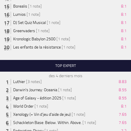
Borealis
[1 note]
8.1
Lumios
[1 note]
8.1
DJ Set Quiz Musical
[1 note]
8.1
Greenvaders
[1 note]
8.1
Kronologic Babylon 2500
[1 note]
8.1
Les enfants de la résistance
[1 note]
8.1
TOP EXPERT
des 4 derniers mois
Luthier
[3 notes]
8.83
Darwin's Journey: Oceania
[1 note]
8.55
Age of Galaxy - édition 2025
[1 note]
8.55
World Order
[1 note]
8.1
Xenology (+ Vin d'jeu d'aide de jeu)
[1 note]
7.65
Schackleton Base: Below. Within. Above.
[1 note]
7.65
Federation: Piracy
[1 note]
7.2