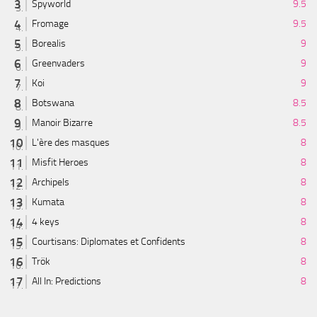
Spyworld
9.5
Fromage
9.5
Borealis
9
Greenvaders
9
Koi
9
Botswana
8.5
Manoir Bizarre
8.5
L'ère des masques
8
Misfit Heroes
8
Archipels
8
Kumata
8
4 keys
8
Courtisans: Diplomates et Confidents
8
Trök
8
All In: Predictions
8