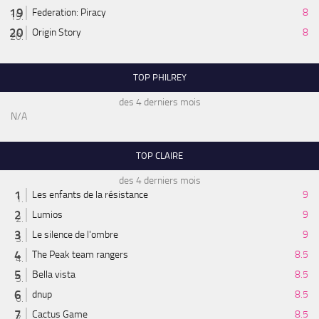
Federation: Piracy
8
Origin Story
8
TOP PHILREY
des 4 derniers mois
N/A
TOP CLAIRE
des 4 derniers mois
Les enfants de la résistance
9
Lumios
9
Le silence de l'ombre
9
The Peak team rangers
8.5
Bella vista
8.5
dnup
8.5
Cactus Game
8.5