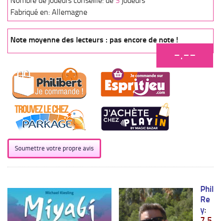
Nombre de joueurs conseillé: de
3
joueurs
Fabriqué en: Allemagne
Note moyenne des lecteurs : pas encore de note !
-.--
Soumettre votre propre avis
Phil
Re
y
:
7,5