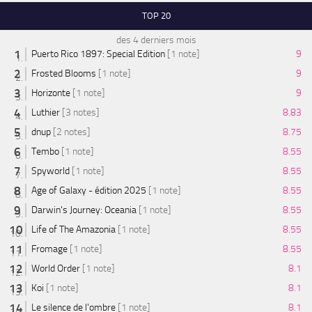
TOP 20
des 4 derniers mois
Puerto Rico 1897: Special Edition
[1 note]
9
Frosted Blooms
[1 note]
9
Horizonte
[1 note]
9
Luthier
[3 notes]
8.83
dnup
[2 notes]
8.75
Tembo
[1 note]
8.55
Spyworld
[1 note]
8.55
Age of Galaxy - édition 2025
[1 note]
8.55
Darwin's Journey: Oceania
[1 note]
8.55
Life of The Amazonia
[1 note]
8.55
Fromage
[1 note]
8.55
World Order
[1 note]
8.1
Koi
[1 note]
8.1
Le silence de l'ombre
[1 note]
8.1