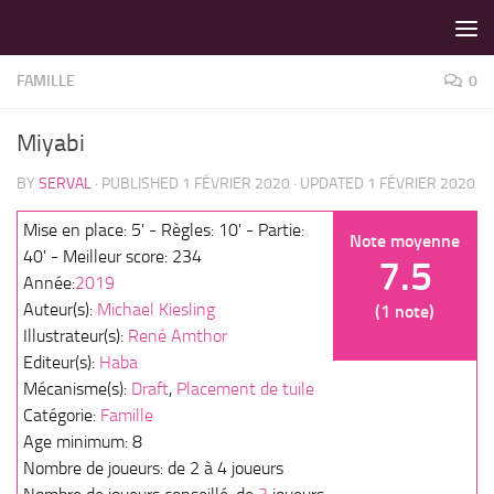
LES MEILLEURS JEUX SONT SUR VIN D'JEU !
Skip to content
FAMILLE
0
Miyabi
BY
SERVAL
· PUBLISHED
1 FÉVRIER 2020
· UPDATED
1 FÉVRIER 2020
Mise en place: 5' - Règles: 10' - Partie:
Note moyenne
40' - Meilleur score: 234
7.5
Année:
2019
Auteur(s):
Michael Kiesling
(1 note)
Illustrateur(s):
René Amthor
Editeur(s):
Haba
Mécanisme(s):
Draft
,
Placement de tuile
Catégorie:
Famille
Age minimum: 8
Nombre de joueurs: de 2 à 4 joueurs