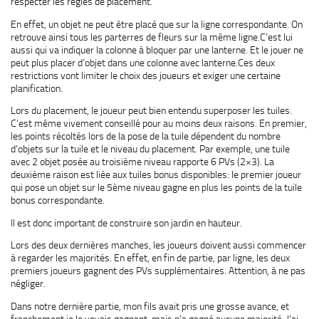
respecter les règles de placement.
En effet, un objet ne peut être placé que sur la ligne correspondante. On
retrouve ainsi tous les parterres de fleurs sur la même ligne.C’est lui
aussi qui va indiquer la colonne à bloquer par une lanterne. Et le jouer ne
peut plus placer d’objet dans une colonne avec lanterne.Ces deux
restrictions vont limiter le choix des joueurs et exiger une certaine
planification.
Lors du placement, le joueur peut bien entendu superposer les tuiles.
C’est même vivement conseillé pour au moins deux raisons. En premier,
les points récoltés lors de la pose de la tuile dépendent du nombre
d’objets sur la tuile et le niveau du placement. Par exemple, une tuile
avec 2 objet posée au troisième niveau rapporte 6 PVs (2×3). La
deuxième raison est liée aux tuiles bonus disponibles: le premier joueur
qui pose un objet sur le 5ème niveau gagne en plus les points de la tuile
bonus correspondante.
Il est donc important de construire son jardin en hauteur.
Lors des deux dernières manches, les joueurs doivent aussi commencer
à regarder les majorités. En effet, en fin de partie, par ligne, les deux
premiers joueurs gagnent des PVs supplémentaires. Attention, à ne pas
négliger.
Dans notre dernière partie, mon fils avait pris une grosse avance, et
franchement je le voyais gagnant, mais n’a gagné aucune majorité. J’ai