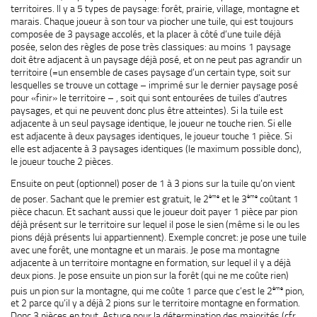
territoires. Il y a 5 types de paysage: forêt, prairie, village, montagne et
marais. Chaque joueur à son tour va piocher une tuile, qui est toujours
composée de 3 paysage accolés, et la placer à côté d’une tuile déjà
posée, selon des règles de pose très classiques: au moins 1 paysage
doit être adjacent à un paysage déjà posé, et on ne peut pas agrandir un
territoire (=un ensemble de cases paysage d’un certain type, soit sur
lesquelles se trouve un cottage – imprimé sur le dernier paysage posé
pour «finir» le territoire – , soit qui sont entourées de tuiles d’autres
paysages, et qui ne peuvent donc plus être atteintes). Si la tuile est
adjacente à un seul paysage identique, le joueur ne touche rien. Si elle
est adjacente à deux paysages identiques, le joueur touche 1 pièce. Si
elle est adjacente à 3 paysages identiques (le maximum possible donc),
le joueur touche 2 pièces.
Ensuite on peut (optionnel) poser de 1 à 3 pions sur la tuile qu’on vient
ème
ème
de poser. Sachant que le premier est gratuit, le 2
et le 3
coûtant 1
pièce chacun. Et sachant aussi que le joueur doit payer 1 pièce par pion
déjà présent sur le territoire sur lequel il pose le sien (même si le ou les
pions déjà présents lui appartiennent). Exemple concret: je pose une tuile
avec une forêt, une montagne et un marais. Je pose ma montagne
adjacente à un territoire montagne en formation, sur lequel il y a déjà
deux pions. Je pose ensuite un pion sur la forêt (qui ne me coûte rien)
ème
puis un pion sur la montagne, qui me coûte 1 parce que c’est le 2
pion,
et 2 parce qu’il y a déjà 2 pions sur le territoire montagne en formation.
Donc 3 pièces en tout. Astuce pour la détermination des majorités (cfr