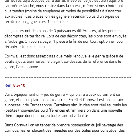
territoires déjà occupés par d’autres meeples. Le jeu est bien équilibré
car même fauché, vous restez dans la course, même si vos choix sont
plus tendus (moins de souplesse et moins de possibilités à s’adapter
aux autres). Ces pièces, on les gagne en étendant plus d’un types de
territoire, on gagne alors 1 ou 2 pièces.
Les joueurs ont des pions de 3 puissances différentes, utiles pour les
décomptes de territoire. Lors de ces décomptes, les pions sont envoyés
à l’auberge. On pourra payer 1 pièce à la fin de son tour, optionnel, pour
récupérer tous ses pions.
Cornwall est donc assez classique mais renouvelle le genre grâce à de
petits ajouts bien huilés, le plaçant au-dessus de la référence dans le
genre, Carcassonne.
________________________________________________
Ren
:
8,5/10
Voilà typiquement un « jeu de genre », qui plaira à ceux qui aiment ce
genre, et qui ne plaira pas aux autres. En effet Cornwall est un lointain
successeur de Carcassonne. Certaines similitudes sont réelles, mais les
(petites) nouveautés ou différences et l’immersion dans une nouvelle
thématique donnent au jeu toute son individualité.
Dans Cornwall on va tenter de prendre possession du joli paysage des
Cornouailles, en plaçant des meeples sur des tuiles pour constituer des