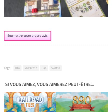
Soumettre votre propre avis
Tags:
Dan
Philrey212
Ren
SwatSh
SI VOUS AIMEZ, VOUS AIMEREZ PEUT-ÊTRE...