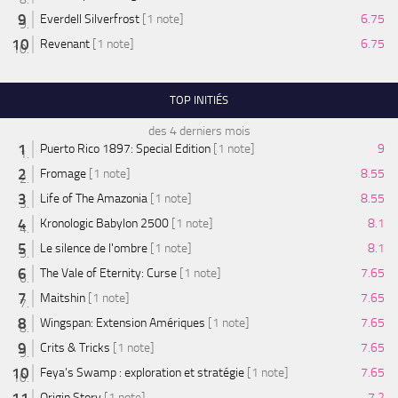
Everdell Silverfrost
[1 note]
6.75
Revenant
[1 note]
6.75
TOP INITIÉS
des 4 derniers mois
Puerto Rico 1897: Special Edition
[1 note]
9
Fromage
[1 note]
8.55
Life of The Amazonia
[1 note]
8.55
Kronologic Babylon 2500
[1 note]
8.1
Le silence de l'ombre
[1 note]
8.1
The Vale of Eternity: Curse
[1 note]
7.65
Maitshin
[1 note]
7.65
Wingspan: Extension Amériques
[1 note]
7.65
Crits & Tricks
[1 note]
7.65
Feya’s Swamp : exploration et stratégie
[1 note]
7.65
Origin Story
[1 note]
7.2