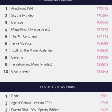
Anachrony (VF)
175012
Scythe (+ vidéo)
170284
Barrage
160645
Mage Knight (+ aide de jeu)
157272
The 7th Continent
147113
Terra Mystica
143088
Tzolk'in: The Mayan Calendar
142829
Caverna
139598
Terraforming Mars (+ vidéo)
133803
Gloomhaven
133243
... DES 30 DERNIERS JOURS
Godz
2907
Age of Galaxy - édition 2025
2256
Puerto Rico 1897: Special Edition
2139