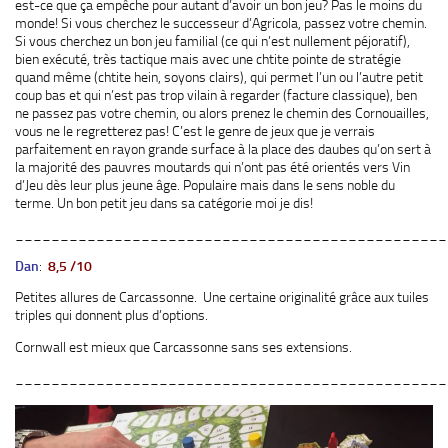
est-ce que ça empêche pour autant d’avoir un bon jeu? Pas le moins du
monde! Si vous cherchez le successeur d’Agricola, passez votre chemin.
Si vous cherchez un bon jeu familial (ce qui n’est nullement péjoratif),
bien exécuté, très tactique mais avec une chtite pointe de stratégie
quand même (chtite hein, soyons clairs), qui permet l’un ou l’autre petit
coup bas et qui n’est pas trop vilain à regarder (facture classique), ben
ne passez pas votre chemin, ou alors prenez le chemin des Cornouailles,
vous ne le regretterez pas! C’est le genre de jeux que je verrais
parfaitement en rayon grande surface à la place des daubes qu’on sert à
la majorité des pauvres moutards qui n’ont pas été orientés vers Vin
d’Jeu dès leur plus jeune âge. Populaire mais dans le sens noble du
terme. Un bon petit jeu dans sa catégorie moi je dis!
________________________________________________
Dan
:
8,5 /10
Petites allures de Carcassonne. Une certaine originalité grâce aux tuiles
triples qui donnent plus d’options.
Cornwall est mieux que Carcassonne sans ses extensions.
________________________________________________