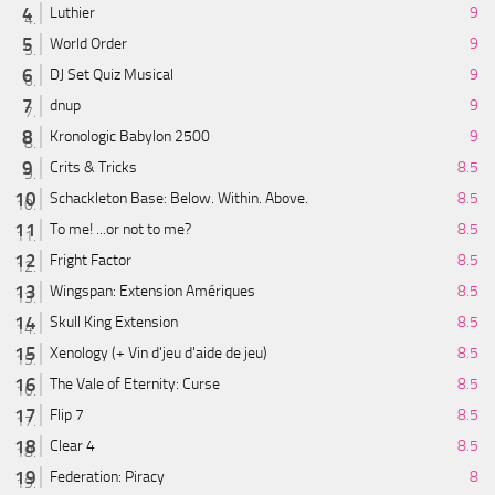
Luthier
9
World Order
9
DJ Set Quiz Musical
9
dnup
9
Kronologic Babylon 2500
9
Crits & Tricks
8.5
Schackleton Base: Below. Within. Above.
8.5
To me! ...or not to me?
8.5
Fright Factor
8.5
Wingspan: Extension Amériques
8.5
Skull King Extension
8.5
Xenology (+ Vin d'jeu d'aide de jeu)
8.5
The Vale of Eternity: Curse
8.5
Flip 7
8.5
Clear 4
8.5
Federation: Piracy
8