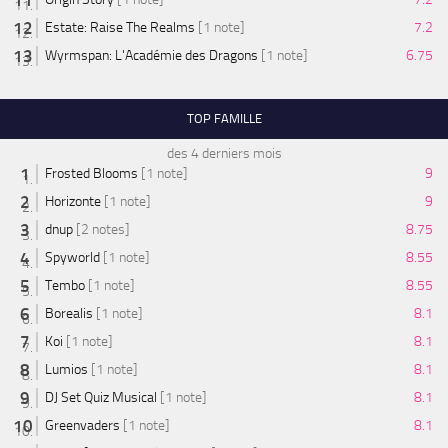
Estate: Raise The Realms
[1 note]
7.2
Wyrmspan: L'Académie des Dragons
[1 note]
6.75
TOP FAMILLE
des 4 derniers mois
Frosted Blooms
[1 note]
9
Horizonte
[1 note]
9
dnup
[2 notes]
8.75
Spyworld
[1 note]
8.55
Tembo
[1 note]
8.55
Borealis
[1 note]
8.1
Koi
[1 note]
8.1
Lumios
[1 note]
8.1
DJ Set Quiz Musical
[1 note]
8.1
Greenvaders
[1 note]
8.1