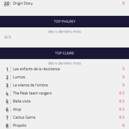
Origin Story
8
TOP PHILREY
des 4 derniers mois
N/A
TOP CLAIRE
des 4 derniers mois
Les enfants de la résistance
9
Lumios
9
Le silence de l'ombre
9
The Peak team rangers
8.5
Bella vista
8.5
dnup
8.5
Cactus Game
8.5
Propolis
8