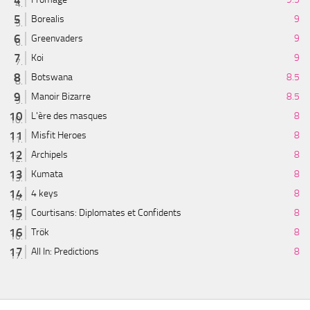
Borealis
9
Greenvaders
9
Koi
9
Botswana
8.5
Manoir Bizarre
8.5
L'ère des masques
8
Misfit Heroes
8
Archipels
8
Kumata
8
4 keys
8
Courtisans: Diplomates et Confidents
8
Trök
8
All In: Predictions
8