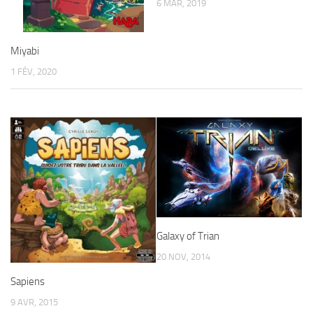
6 MAR, 2019
Miyabi
1 FÉV, 2020
Galaxy of Trian
20 NOV, 2014
Sapiens
9 AVR, 2015