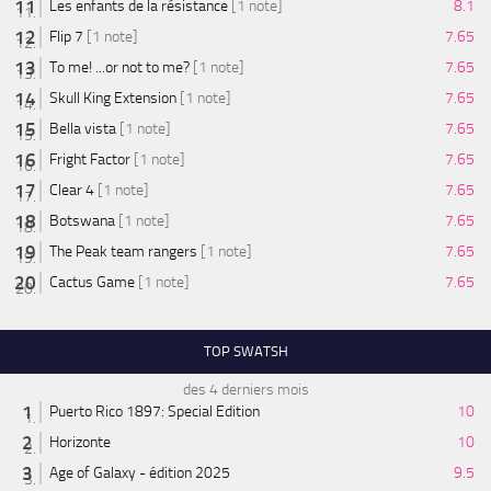
Les enfants de la résistance
[1 note]
8.1
Flip 7
[1 note]
7.65
To me! ...or not to me?
[1 note]
7.65
Skull King Extension
[1 note]
7.65
Bella vista
[1 note]
7.65
Fright Factor
[1 note]
7.65
Clear 4
[1 note]
7.65
Botswana
[1 note]
7.65
The Peak team rangers
[1 note]
7.65
Cactus Game
[1 note]
7.65
TOP SWATSH
des 4 derniers mois
Puerto Rico 1897: Special Edition
10
Horizonte
10
Age of Galaxy - édition 2025
9.5