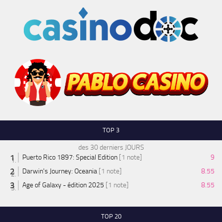
TOP 3
des 30 derniers JOURS
Puerto Rico 1897: Special Edition
[1 note]
9
Darwin's Journey: Oceania
[1 note]
8.55
Age of Galaxy - édition 2025
[1 note]
8.55
TOP 20