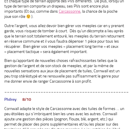
Et chaque type de terrain apporte des PVs différents. De plus, lorsqu’un
type de terrain comporte un drapeau, ses PVs sont encore plus
importants (Et oui, comme dans
Carcassonne
, la chance de la pioche
joue son rôle
).
Outre l’argent, vous allez devoir bien gérer vos meeples car en y prenant
garde, vous risquez de tomber à court. Dès qu’un décompte a lieu après
que le terrain soit totalement entouré, les meeples du terrain retournent
en réserve commune et il vous faudra dépenser 1 pièce pour tous les
récupérer. Bien gérer vos meeples « placement long terme » et ceux
« placement tactique » sera également important.
Bien qu’apportant de nouvelles choses rafraichissantes telles que la
gestion de l’argent et de son stock de meeples, et par la même de
nouvelles sensations aux jeux de placement de tuiles, Cornwall est un
peu trop stéréotypé et ne renouvelle pas suffisamment le genre pour
me donner envie de ranger Carcassonne à son profit.
________________________________________________
Philrey
:
8/10
Cornwall adapte le style de Carcassonne avec des tuiles de formes … un
peu étoilées qui s’imbriquent bien les unes avec les autres. Cornwall
ajoute une gestion des pièces (pognon, flouze, blé, argent, etc.) qui
permet de placer des pions supplémentaires et/ou les placer sur des