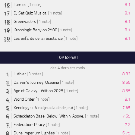
Lumios
[1 note]
8.1
DJ Set Quiz Musical
[1 note]
8.1
Greenvaders
[1 note]
8.1
Kronologic Babylon 2500
[1 note]
8.1
Les enfants de la résistance
[1 note]
8.1
TOP EXPERT
des 4 derniers mois
Luthier
[3 notes]
8.83
Darwin's Journey: Oceania
[1 note]
8.55
Age of Galaxy - édition 2025
[1 note]
8.55
World Order
[1 note]
8.1
Xenology (+ Vin d'jeu d'aide de jeu)
[1 note]
7.65
Schackleton Base: Below. Within. Above.
[1 note]
7.65
Federation: Piracy
[1 note]
7.2
Dune Imperium Lignées
[1 note]
6.75