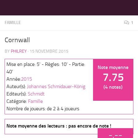
LES MEILLEURS JEUX SONT SUR VIN D'JEU !
Skip to content
FAMILLE
1
Cornwall
BY
PHILREY
·
15 NOVEMBRE 2015
Mise en place: 5' - Règles: 10' - Partie:
Note moyenne
40'
7.75
Année:
2015
Auteur(s):
Johannes Schmidauer-König
(4 notes)
Editeur(s):
Schmidt
Catégorie:
Famille
Nombre de joueurs: de 2 à 4 joueurs
Note moyenne des lecteurs : pas encore de note !
-.--