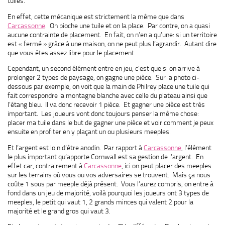
tuiles.
En effet, cette mécanique est strictement la même que dans
Carcassonne
. On pioche une tuile et on la place. Par contre, on a quasi
aucune contrainte de placement. En fait, on n’en a qu’une: si un territoire
est « fermé » grâce à une maison, on ne peut plus l’agrandir. Autant dire
que vous êtes assez libre pour le placement.
Cependant, un second élément entre en jeu, c’est que si on arrive à
prolonger 2 types de paysage, on gagne une pièce. Sur la photo ci-
dessous par exemple, on voit que la main de Philrey place une tuile qui
fait correspondre la montagne blanche avec celle du plateau ainsi que
l’étang bleu. Il va donc recevoir 1 pièce. Et gagner une pièce est très
important. Les joueurs vont donc toujours penser la même chose:
placer ma tuile dans le but de gagner une pièce et voir comment je peux
ensuite en profiter en y plaçant un ou plusieurs meeples.
Et l’argent est loin d’être anodin. Par rapport à
Carcassonne
, l’élément
le plus important qu’apporte Cornwall est sa gestion de l’argent. En
effet car, contrairement à
Carcassonne
, ici on peut placer des meeples
sur les terrains où vous ou vos adversaires se trouvent. Mais ça nous
coûte 1 sous par meeple déjà présent. Vous l’aurez compris, on entre à
fond dans un jeu de majorité, voilà pourquoi les joueurs ont 3 types de
meeples, le petit qui vaut 1, 2 grands minces qui valent 2 pour la
majorité et le grand gros qui vaut 3.