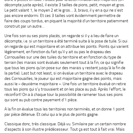
décompte juste après), il existe 3 tailles de pions, petit, moyen et gros.
Le petit valant 1, le moyen 2 et le gros… 3, bravo, il y en a qui ne s’est
pas encore endormi. Et ces 3 tailles vont évidemment permettre de
faire des coups tordus, en piquant la majorité d’un territoire patiemment
construit par un autre…
Une fois son ou ses pions placés, on regarde si il y a lieu de faire un
décompte, i.e. si un territoire a été terminé suite à la pose de tuile. Si oui
on regarde qui est majoritaire et on attribue les points. Points qui varient
légèrement, en fonction du fait qu’il y ait ou pas le drapeau des
Cornouailles sur une des tuiles du territoire et en fonction du type de
terrain (les marais sont évalués seulement tout à la fin, ce qui signifie
que tous les pions qu’on pose sur des marais y restent jusqu’à la fin de
la partie). Last but not least, si on évalue un territoire avec le drapeau
des Cornouailles, le joueur qui est majoritaire gagne des points, mais
aussi le « deuxième majoritaire ». Une fois un territoire évalué on retire
tous les pions qui s’y trouvaient et on les place au pub. Après l’effort, le
réconfort! On a à chaque tour la possibilité de ramener tous ses pions
qui sont au pub contre payement d’1 pièce.
A la fin on évalue tous les territoires non terminés, et on donne 1 point
par pièce détenue. Et celui qui a le plus de points gagne.
Classique donc, très classique. Déjà vu. Similaire par un certain nombre
d’aspects à son illustre prédécesseur. Tout ça est tout à fait vrai. Mais