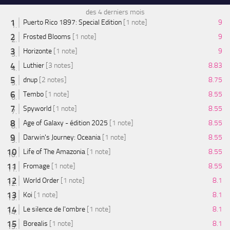
des 4 derniers mois
Puerto Rico 1897: Special Edition
[1 note]
9
Frosted Blooms
[1 note]
9
Horizonte
[1 note]
9
Luthier
[3 notes]
8.83
dnup
[2 notes]
8.75
Tembo
[1 note]
8.55
Spyworld
[1 note]
8.55
Age of Galaxy - édition 2025
[1 note]
8.55
Darwin's Journey: Oceania
[1 note]
8.55
Life of The Amazonia
[1 note]
8.55
Fromage
[1 note]
8.55
World Order
[1 note]
8.1
Koi
[1 note]
8.1
Le silence de l'ombre
[1 note]
8.1
Borealis
[1 note]
8.1