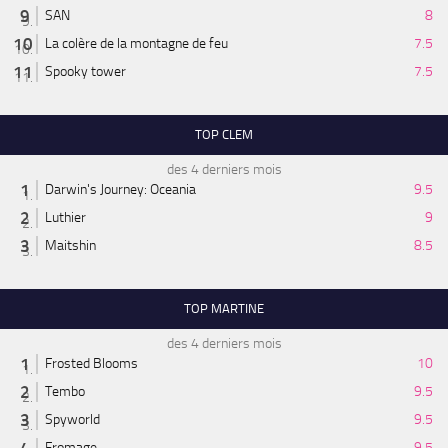
SAN
8
La colère de la montagne de feu
7.5
Spooky tower
7.5
TOP CLEM
des 4 derniers mois
Darwin's Journey: Oceania
9.5
Luthier
9
Maitshin
8.5
TOP MARTINE
des 4 derniers mois
Frosted Blooms
10
Tembo
9.5
Spyworld
9.5
Fromage
9.5