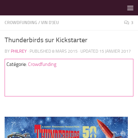
LES MEILLEURS JEUX SONT SUR VIN D'JEU !
Skip to content
CROWDFUNDING
/
VIN D'JEU
3
Thunderbirds sur Kickstarter
BY
PHILREY
· PUBLISHED
8 MARS 2015
· UPDATED
15 JANVIER 2017
Catégorie:
Crowdfunding