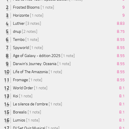
Frosted Blooms
[1 note]
9
Horizonte
[1 note]
9
Luthier
[3 notes]
8.83
dnup
[2 notes]
8.75
Tembo
[1 note]
8.55
Spyworld
[1 note]
8.55
Age of Galaxy - édition 2025
[1 note]
8.55
Darwin's Journey: Oceania
[1 note]
8.55
Life of The Amazonia
[1 note]
8.55
Fromage
[1 note]
8.55
World Order
[1 note]
8.1
Koi
[1 note]
8.1
Le silence de l'ombre
[1 note]
8.1
Borealis
[1 note]
8.1
Lumios
[1 note]
8.1
DJ Set Quiz Musical
[1 note]
8.1