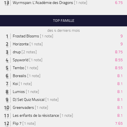
Wyrmspan: L'Académie des Dragons
[1 note]
6.75
TOP FAMILLE
des 4 derniers mois
Frosted Blooms
[1 note]
9
Horizonte
[1 note]
9
dnup
[2 notes]
8.75
Spyworld
[1 note]
8.55
Tembo
[1 note]
8.55
Borealis
[1 note]
8.1
Koi
[1 note]
8.1
Lumios
[1 note]
8.1
DJ Set Quiz Musical
[1 note]
8.1
Greenvaders
[1 note]
8.1
Les enfants de la résistance
[1 note]
8.1
Flip 7
[1 note]
7.65