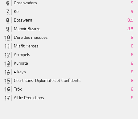
Greenvaders
9
Koi
9
Botswana
8.5
Manoir Bizarre
8.5
L'ère des masques
8
Misfit Heroes
8
Archipels
8
Kumata
8
4 keys
8
Courtisans: Diplomates et Confidents
8
Trök
8
All In: Predictions
8