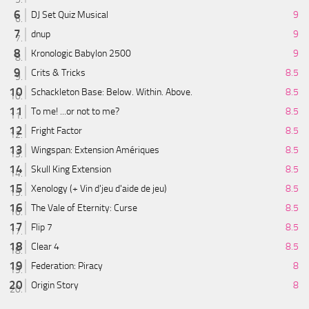
DJ Set Quiz Musical
9
dnup
9
Kronologic Babylon 2500
9
Crits & Tricks
8.5
Schackleton Base: Below. Within. Above.
8.5
To me! ...or not to me?
8.5
Fright Factor
8.5
Wingspan: Extension Amériques
8.5
Skull King Extension
8.5
Xenology (+ Vin d'jeu d'aide de jeu)
8.5
The Vale of Eternity: Curse
8.5
Flip 7
8.5
Clear 4
8.5
Federation: Piracy
8
Origin Story
8