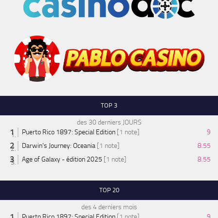
TOP 3
des 30 derniers JOURS
Puerto Rico 1897: Special Edition
[1 note]
9
Darwin's Journey: Oceania
[1 note]
8.55
Age of Galaxy - édition 2025
[1 note]
8.55
TOP 20
des 4 derniers mois
Puerto Rico 1897: Special Edition
[1 note]
9