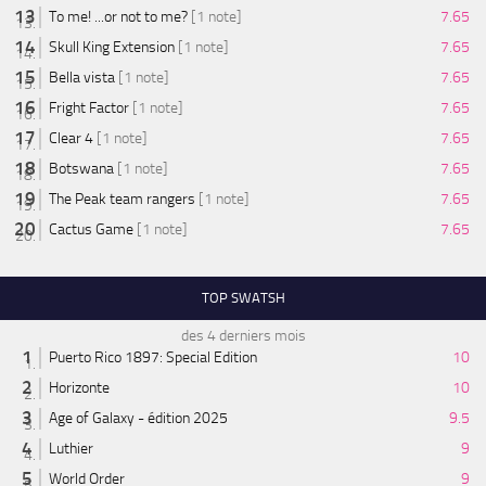
To me! ...or not to me?
[1 note]
7.65
Skull King Extension
[1 note]
7.65
Bella vista
[1 note]
7.65
Fright Factor
[1 note]
7.65
Clear 4
[1 note]
7.65
Botswana
[1 note]
7.65
The Peak team rangers
[1 note]
7.65
Cactus Game
[1 note]
7.65
TOP SWATSH
des 4 derniers mois
Puerto Rico 1897: Special Edition
10
Horizonte
10
Age of Galaxy - édition 2025
9.5
Luthier
9
World Order
9