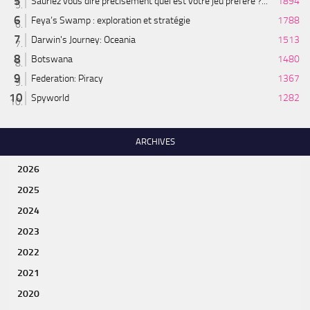
Sauriez vous dire précisément quel est votre jeu préféré ?...
1894
Feya’s Swamp : exploration et stratégie
1788
Darwin's Journey: Oceania
1513
Botswana
1480
Federation: Piracy
1367
Spyworld
1282
ARCHIVES
2026
2025
2024
2023
2022
2021
2020