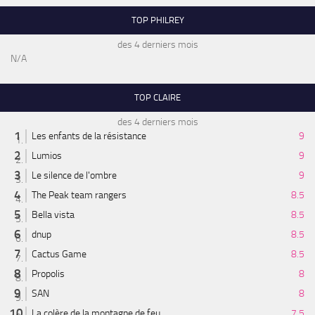
TOP PHILREY
des 4 derniers mois
N/A
TOP CLAIRE
des 4 derniers mois
Les enfants de la résistance
9
Lumios
9
Le silence de l'ombre
9
The Peak team rangers
8.5
Bella vista
8.5
dnup
8.5
Cactus Game
8.5
Propolis
8
SAN
8
La colère de la montagne de feu
7.5