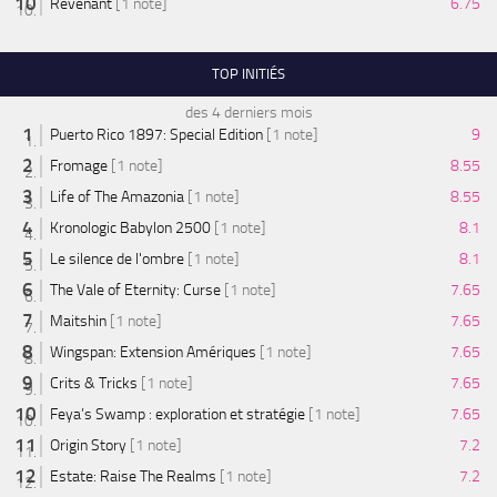
Revenant
[1 note]
6.75
TOP INITIÉS
des 4 derniers mois
Puerto Rico 1897: Special Edition
[1 note]
9
Fromage
[1 note]
8.55
Life of The Amazonia
[1 note]
8.55
Kronologic Babylon 2500
[1 note]
8.1
Le silence de l'ombre
[1 note]
8.1
The Vale of Eternity: Curse
[1 note]
7.65
Maitshin
[1 note]
7.65
Wingspan: Extension Amériques
[1 note]
7.65
Crits & Tricks
[1 note]
7.65
Feya’s Swamp : exploration et stratégie
[1 note]
7.65
Origin Story
[1 note]
7.2
Estate: Raise The Realms
[1 note]
7.2