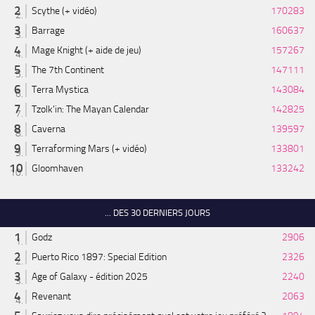
Scythe (+ vidéo)
170283
Barrage
160637
Mage Knight (+ aide de jeu)
157267
The 7th Continent
147111
Terra Mystica
143084
Tzolk'in: The Mayan Calendar
142825
Caverna
139597
Terraforming Mars (+ vidéo)
133801
Gloomhaven
133242
... DES 30 DERNIERS JOURS
Godz
2906
Puerto Rico 1897: Special Edition
2326
Age of Galaxy - édition 2025
2240
Revenant
2063