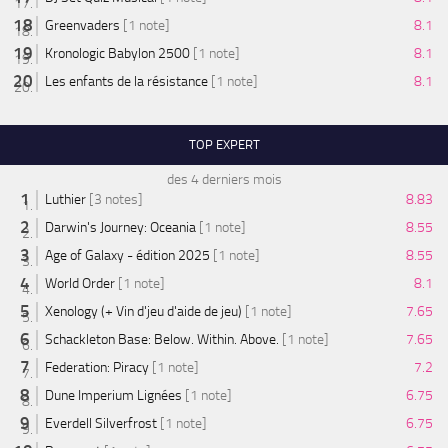
Greenvaders
[1 note]
8.1
Kronologic Babylon 2500
[1 note]
8.1
Les enfants de la résistance
[1 note]
8.1
TOP EXPERT
des 4 derniers mois
Luthier
[3 notes]
8.83
Darwin's Journey: Oceania
[1 note]
8.55
Age of Galaxy - édition 2025
[1 note]
8.55
World Order
[1 note]
8.1
Xenology (+ Vin d'jeu d'aide de jeu)
[1 note]
7.65
Schackleton Base: Below. Within. Above.
[1 note]
7.65
Federation: Piracy
[1 note]
7.2
Dune Imperium Lignées
[1 note]
6.75
Everdell Silverfrost
[1 note]
6.75