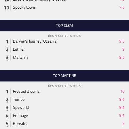
Spooky tower
7.5
TOP CLEM
des 4 derniers mois
Darwin's Journey: Oceania
9.5
Luthier
9
Maitshin
8.5
TOP MARTINE
des 4 derniers mois
Frosted Blooms
10
Tembo
9.5
Spyworld
9.5
Fromage
9.5
Borealis
9