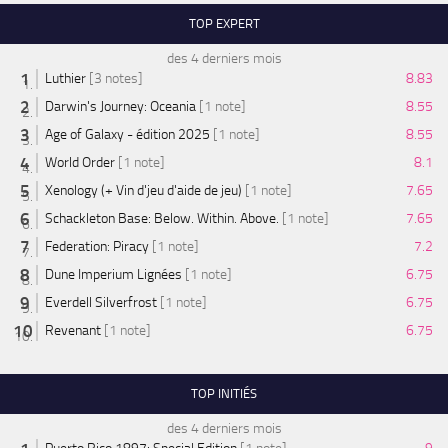
TOP EXPERT
des 4 derniers mois
Luthier
[3 notes]
8.83
Darwin's Journey: Oceania
[1 note]
8.55
Age of Galaxy - édition 2025
[1 note]
8.55
World Order
[1 note]
8.1
Xenology (+ Vin d'jeu d'aide de jeu)
[1 note]
7.65
Schackleton Base: Below. Within. Above.
[1 note]
7.65
Federation: Piracy
[1 note]
7.2
Dune Imperium Lignées
[1 note]
6.75
Everdell Silverfrost
[1 note]
6.75
Revenant
[1 note]
6.75
TOP INITIÉS
des 4 derniers mois