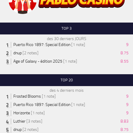
TOP 3
des 30 derniers JOURS
Puerto Rico 1897: Special Edition
[1 note]
9
dnup
[2 notes]
8.75
Age of Galaxy - édition 2025
[1 note]
8.55
TOP 20
des 4 derniers mois
Frosted Blooms
[1 note]
9
Puerto Rico 1897: Special Edition
[1 note]
9
Horizonte
[1 note]
9
Luthier
[3 notes]
8.83
dnup
[2 notes]
8.75