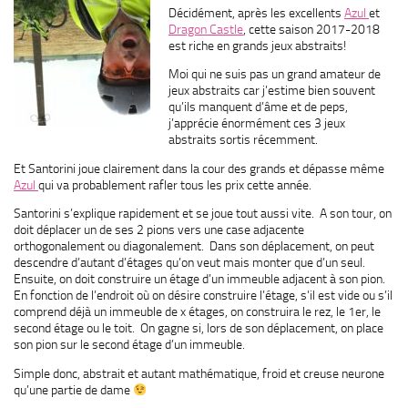
Décidément, après les excellents
Azul
et
Dragon Castle
, cette saison 2017-2018
est riche en grands jeux abstraits!
Moi qui ne suis pas un grand amateur de
jeux abstraits car j’estime bien souvent
qu’ils manquent d’âme et de peps,
j’apprécie énormément ces 3 jeux
abstraits sortis récemment.
Et Santorini joue clairement dans la cour des grands et dépasse même
Azul
qui va probablement rafler tous les prix cette année.
Santorini s’explique rapidement et se joue tout aussi vite. A son tour, on
doit déplacer un de ses 2 pions vers une case adjacente
orthogonalement ou diagonalement. Dans son déplacement, on peut
descendre d’autant d’étages qu’on veut mais monter que d’un seul.
Ensuite, on doit construire un étage d’un immeuble adjacent à son pion.
En fonction de l’endroit où on désire construire l’étage, s’il est vide ou s’il
comprend déjà un immeuble de x étages, on construira le rez, le 1er, le
second étage ou le toit. On gagne si, lors de son déplacement, on place
son pion sur le second étage d’un immeuble.
Simple donc, abstrait et autant mathématique, froid et creuse neurone
qu’une partie de dame