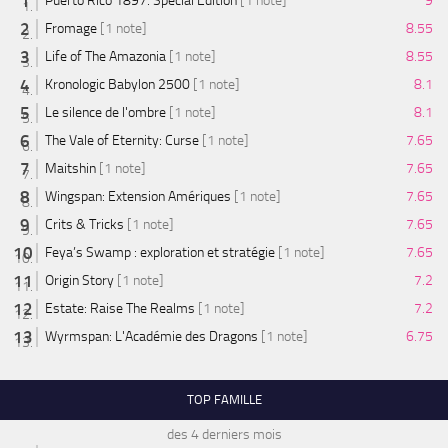
Puerto Rico 1897: Special Edition
[1 note]
9
Fromage
[1 note]
8.55
Life of The Amazonia
[1 note]
8.55
Kronologic Babylon 2500
[1 note]
8.1
Le silence de l'ombre
[1 note]
8.1
The Vale of Eternity: Curse
[1 note]
7.65
Maitshin
[1 note]
7.65
Wingspan: Extension Amériques
[1 note]
7.65
Crits & Tricks
[1 note]
7.65
Feya’s Swamp : exploration et stratégie
[1 note]
7.65
Origin Story
[1 note]
7.2
Estate: Raise The Realms
[1 note]
7.2
Wyrmspan: L'Académie des Dragons
[1 note]
6.75
TOP FAMILLE
des 4 derniers mois