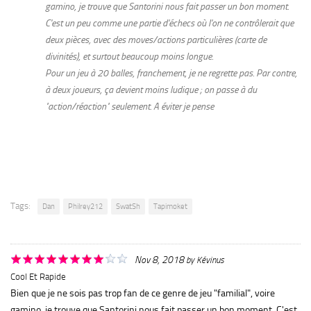
gamino, je trouve que Santorini nous fait passer un bon moment.
C'est un peu comme une partie d'échecs où l'on ne contrôlerait que
deux pièces, avec des moves/actions particulières (carte de
divinités), et surtout beaucoup moins longue.
Pour un jeu à 20 balles, franchement, je ne regrette pas. Par contre,
à deux joueurs, ça devient moins ludique ; on passe à du
"action/réaction" seulement. A éviter je pense
Tags:
Dan
Philrey212
SwatSh
Tapimoket
Nov 8, 2018
by
Kévinus
Cool Et Rapide
Bien que je ne sois pas trop fan de ce genre de jeu "familial", voire
gamino, je trouve que Santorini nous fait passer un bon moment. C'est