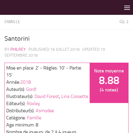
LES MEILLEURS JEUX SONT SUR VIN D'JEU !
Skip to content
FAMILLE
2
Santorini
BY
PHILREY
· PUBLISHED
16 JUILLET 2018
· UPDATED
19
SEPTEMBRE 2018
Mise en place: 2' - Règles: 10' - Partie:
Note moyenne
15'
8.88
Année:
2018
Auteur(s):
Gord!
(4 notes)
Illustrateur(s):
David Forest
,
Lina Cossette
Editeur(s):
Roxley
Distributeur(s):
Asmodee
Catégorie:
Famille
Age minimum: 8
Nombre de joueurs: de 2 à 4 joueurs