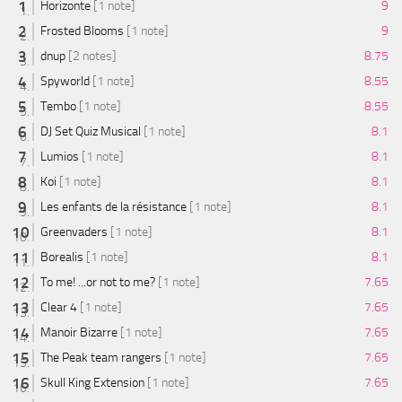
Horizonte
[1 note]
9
Frosted Blooms
[1 note]
9
dnup
[2 notes]
8.75
Spyworld
[1 note]
8.55
Tembo
[1 note]
8.55
DJ Set Quiz Musical
[1 note]
8.1
Lumios
[1 note]
8.1
Koi
[1 note]
8.1
Les enfants de la résistance
[1 note]
8.1
Greenvaders
[1 note]
8.1
Borealis
[1 note]
8.1
To me! ...or not to me?
[1 note]
7.65
Clear 4
[1 note]
7.65
Manoir Bizarre
[1 note]
7.65
The Peak team rangers
[1 note]
7.65
Skull King Extension
[1 note]
7.65