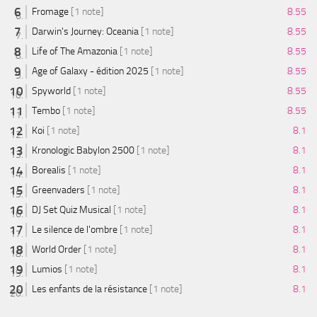
Fromage
[1 note]
8.55
Darwin's Journey: Oceania
[1 note]
8.55
Life of The Amazonia
[1 note]
8.55
Age of Galaxy - édition 2025
[1 note]
8.55
Spyworld
[1 note]
8.55
Tembo
[1 note]
8.55
Koi
[1 note]
8.1
Kronologic Babylon 2500
[1 note]
8.1
Borealis
[1 note]
8.1
Greenvaders
[1 note]
8.1
DJ Set Quiz Musical
[1 note]
8.1
Le silence de l'ombre
[1 note]
8.1
World Order
[1 note]
8.1
Lumios
[1 note]
8.1
Les enfants de la résistance
[1 note]
8.1