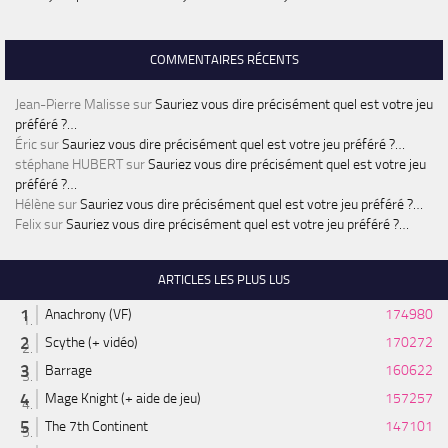
COMMENTAIRES RÉCENTS
Jean-Pierre Malisse
sur
Sauriez vous dire précisément quel est votre jeu
préféré ?…
Éric
sur
Sauriez vous dire précisément quel est votre jeu préféré ?…
stéphane HUBERT
sur
Sauriez vous dire précisément quel est votre jeu
préféré ?…
Hélène
sur
Sauriez vous dire précisément quel est votre jeu préféré ?…
Felix
sur
Sauriez vous dire précisément quel est votre jeu préféré ?…
ARTICLES LES PLUS LUS
Anachrony (VF)
174980
Scythe (+ vidéo)
170272
Barrage
160622
Mage Knight (+ aide de jeu)
157257
The 7th Continent
147101