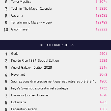
Terra Mystica
143074
Tzolk'in: The Mayan Calendar
142820
Caverna
139592
Terraforming Mars (+ vidéo)
133789
Gloomhaven
133232
... DES 30 DERNIERS JOURS
Godz
2901
Puerto Rico 1897: Special Edition
2285
Age of Galaxy - édition 2025
2214
Revenant
2043
Sauriez vous dire précisément quel est votre jeu préféré ?...
1800
Feya’s Swamp : exploration et stratégie
1755
Darwin's Journey: Oceania
1478
Botswana
1465
Federation: Piracy
1362