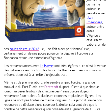
du même
auteur, le
génialissime
Uwe
Rosenberg
,
auteur entre
autre
d’Agricola
et d’Ora et
Labora, un de
nos
coups de cœur 2012
. Ici, il se fait aider par Hanno Girke,
certainement un de ses potes puiqu’on l’a déjà vu à l’œuvre sur
Bohnanza et sur une extension d’Agricola.
Les ressemblances avec
Le Havre
sont très légères si ce n’est la venue
des bâtiments en fonction des tours. Le thème est beaucoup moins
présent et on est à la limite d’un jeu abstrait.
Même si, de premier abord, elle semble un peu forcée, la grande
trouvaille du Port Fluvial est
l’entrepôt
du port. C’est là que chaque
joueur va gérer le stock de chacune des 4 ressources du jeu. Il
ressemble à un tableau à plusieurs colonnes et plusieurs lignes. Les
lignes ne sont pas toutes de même longueur. Si le jeton d’une de nos
ressource se déplace d’une case sur la droite, cela veut dire que le
nombre de cette ressource qu’on possède est augmenté de 1. Si ce