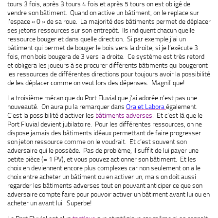
tours 3 fois, après 3 tours 4 fois et après 5 tours on est obligé de
vendre son bâtiment. Quand on active un bâtiment, on le replace sur
l’espace « 0 » de sa roue. La majorité des bâtiments permet de déplacer
ses jetons ressources sur son entrepôt. Ils indiquent chacun quelle
ressource bouger et dans quelle direction. Si par exemple j’ai un
bâtiment qui permet de bouger le bois vers la droite, si je l’exécute 3
fois, mon bois bougera de 3 vers la droite. Ce système est très retord
et obligera les joueurs à se procurer différents bâtiments qui bougeront
les ressources de différentes directions pour toujours avoir la possibilité
de les déplacer comme on veut lors des dépenses. Magnifique!
La troisième mécanique du Port Fluvial que j’ai adorée n’est pas une
nouveauté. On aura pu la remarquer dans
Ora et Labora
également.
C’est la possibilité d’activer les
bâtiments adverses
. Et c’est là que le
Port Fluvial devient jubilatoire. Pour les différentes ressources, on ne
dispose jamais des bâtiments idéaux permettant de faire progresser
son jeton ressource comme on le voudrait. Et c’est souvent son
adversaire qui le possède. Pas de problème, il suffit de lui payer une
petite pièce (= 1 PV), et vous pouvez actionner son bâtiment. Et les
choix en deviennent encore plus complexes car non seulement on a le
choix entre acheter un bâtiment ou en activer un, mais on doit aussi
regarder les bâtiments adverses tout en pouvant anticiper ce que son
adversaire compte faire pour pouvoir activer un bâtiment avant lui ou en
acheter un avant lui. Superbe!