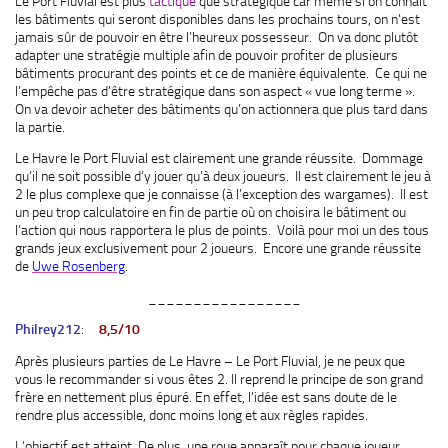
Le Port Fluvial est plus
tactique
que stratégique car même si on connait
les bâtiments qui seront disponibles dans les prochains tours, on n’est
jamais sûr de pouvoir en être l’heureux possesseur. On va donc plutôt
adapter une stratégie multiple afin de pouvoir profiter de plusieurs
bâtiments procurant des points et ce de manière équivalente. Ce qui ne
l’empêche pas d’être stratégique dans son aspect « vue long terme ».
On va devoir acheter des bâtiments qu’on actionnera que plus tard dans
la partie.
Le Havre le Port Fluvial est clairement une grande réussite. Dommage
qu’il ne soit possible d’y jouer qu’à deux joueurs. Il est clairement le jeu à
2 le plus complexe que je connaisse (à l’exception des wargames). Il est
un peu trop calculatoire en fin de partie où on choisira le bâtiment ou
l’action qui nous rapportera le plus de points. Voilà pour moi un des tous
grands jeux exclusivement pour 2 joueurs. Encore une grande réussite
de
Uwe Rosenberg
.
_________________
Philrey212
:
8,5/10
Après plusieurs parties de Le Havre – Le Port Fluvial, je ne peux que
vous le recommander si vous êtes 2. Il reprend le principe de son grand
frère en nettement plus épuré. En effet, l’idée est sans doute de le
rendre plus accessible, donc moins long et aux règles rapides.
L’objectif est atteint. De plus, une roue apparaît pour chaque joueur.