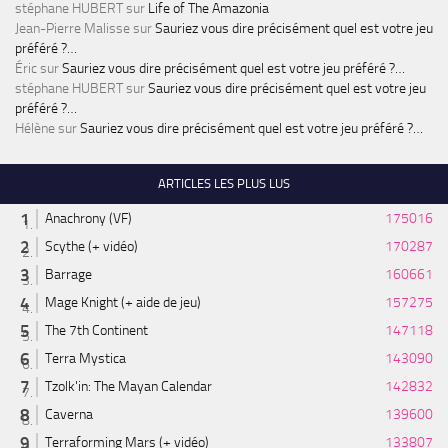
stéphane HUBERT
sur
Life of The Amazonia
Jean-Pierre Malisse
sur
Sauriez vous dire précisément quel est votre jeu
préféré ?…
Éric
sur
Sauriez vous dire précisément quel est votre jeu préféré ?…
stéphane HUBERT
sur
Sauriez vous dire précisément quel est votre jeu
préféré ?…
Hélène
sur
Sauriez vous dire précisément quel est votre jeu préféré ?…
ARTICLES LES PLUS LUS
Anachrony (VF)
175016
Scythe (+ vidéo)
170287
Barrage
160661
Mage Knight (+ aide de jeu)
157275
The 7th Continent
147118
Terra Mystica
143090
Tzolk'in: The Mayan Calendar
142832
Caverna
139600
Terraforming Mars (+ vidéo)
133807