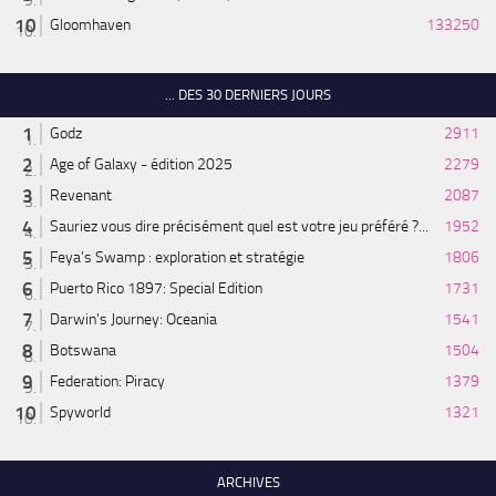
Gloomhaven
133250
... DES 30 DERNIERS JOURS
Godz
2911
Age of Galaxy - édition 2025
2279
Revenant
2087
Sauriez vous dire précisément quel est votre jeu préféré ?...
1952
Feya’s Swamp : exploration et stratégie
1806
Puerto Rico 1897: Special Edition
1731
Darwin's Journey: Oceania
1541
Botswana
1504
Federation: Piracy
1379
Spyworld
1321
ARCHIVES