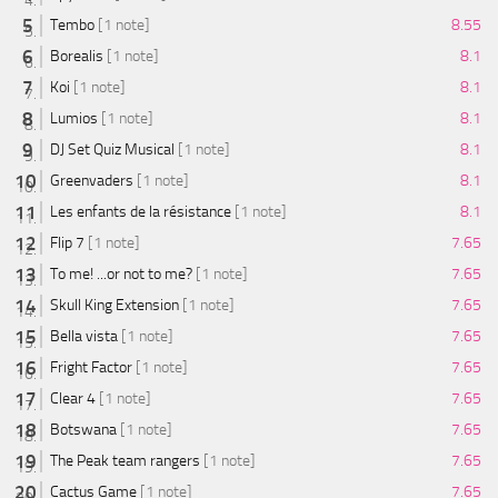
Tembo
[1 note]
8.55
Borealis
[1 note]
8.1
Koi
[1 note]
8.1
Lumios
[1 note]
8.1
DJ Set Quiz Musical
[1 note]
8.1
Greenvaders
[1 note]
8.1
Les enfants de la résistance
[1 note]
8.1
Flip 7
[1 note]
7.65
To me! ...or not to me?
[1 note]
7.65
Skull King Extension
[1 note]
7.65
Bella vista
[1 note]
7.65
Fright Factor
[1 note]
7.65
Clear 4
[1 note]
7.65
Botswana
[1 note]
7.65
The Peak team rangers
[1 note]
7.65
Cactus Game
[1 note]
7.65