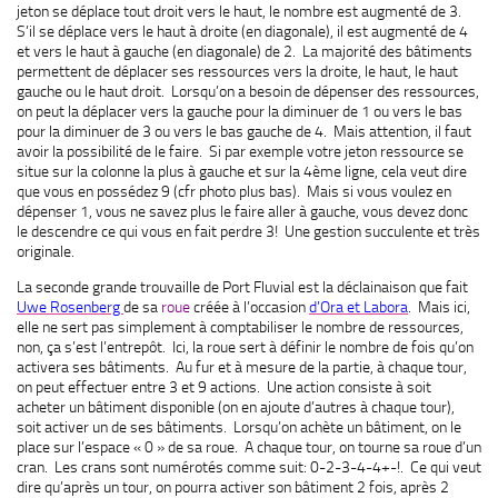
jeton se déplace tout droit vers le haut, le nombre est augmenté de 3.
S’il se déplace vers le haut à droite (en diagonale), il est augmenté de 4
et vers le haut à gauche (en diagonale) de 2. La majorité des bâtiments
permettent de déplacer ses ressources vers la droite, le haut, le haut
gauche ou le haut droit. Lorsqu’on a besoin de dépenser des ressources,
on peut la déplacer vers la gauche pour la diminuer de 1 ou vers le bas
pour la diminuer de 3 ou vers le bas gauche de 4. Mais attention, il faut
avoir la possibilité de le faire. Si par exemple votre jeton ressource se
situe sur la colonne la plus à gauche et sur la 4ème ligne, cela veut dire
que vous en possédez 9 (cfr photo plus bas). Mais si vous voulez en
dépenser 1, vous ne savez plus le faire aller à gauche, vous devez donc
le descendre ce qui vous en fait perdre 3! Une gestion succulente et très
originale.
La seconde grande trouvaille de Port Fluvial est la déclainaison que fait
Uwe Rosenberg
de sa
roue
créée à l’occasion
d’Ora et Labora
. Mais ici,
elle ne sert pas simplement à comptabiliser le nombre de ressources,
non, ça s’est l’entrepôt. Ici, la roue sert à définir le nombre de fois qu’on
activera ses bâtiments. Au fur et à mesure de la partie, à chaque tour,
on peut effectuer entre 3 et 9 actions. Une action consiste à soit
acheter un bâtiment disponible (on en ajoute d’autres à chaque tour),
soit activer un de ses bâtiments. Lorsqu’on achète un bâtiment, on le
place sur l’espace « 0 » de sa roue. A chaque tour, on tourne sa roue d’un
cran. Les crans sont numérotés comme suit: 0-2-3-4-4+-!. Ce qui veut
dire qu’après un tour, on pourra activer son bâtiment 2 fois, après 2