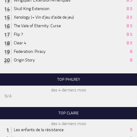
Wingspan: Extension Amériques
8.5
Skull King Extension
8.5
Xenology (+ Vin d'jeu d'aide de jeu)
8.5
The Vale of Eternity: Curse
8.5
Flip 7
8.5
Clear 4
8.5
Federation: Piracy
8
Origin Story
8
TOP PHILREY
des 4 derniers mois
N/A
TOP CLAIRE
des 4 derniers mois
Les enfants de la résistance
9