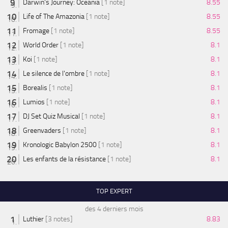
Darwin's Journey: Oceania
[1 note]
8.55
Life of The Amazonia
[1 note]
8.55
Fromage
[1 note]
8.55
World Order
[1 note]
8.1
Koi
[1 note]
8.1
Le silence de l'ombre
[1 note]
8.1
Borealis
[1 note]
8.1
Lumios
[1 note]
8.1
DJ Set Quiz Musical
[1 note]
8.1
Greenvaders
[1 note]
8.1
Kronologic Babylon 2500
[1 note]
8.1
Les enfants de la résistance
[1 note]
8.1
TOP EXPERT
des 4 derniers mois
Luthier
[3 notes]
8.83