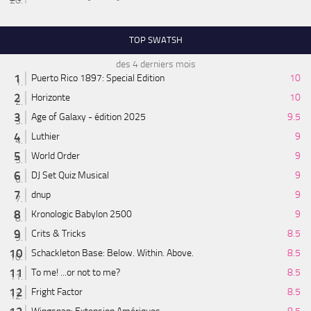
TOP SWATSH
des 4 derniers mois
Puerto Rico 1897: Special Edition
10
Horizonte
10
Age of Galaxy - édition 2025
9.5
Luthier
9
World Order
9
DJ Set Quiz Musical
9
dnup
9
Kronologic Babylon 2500
9
Crits & Tricks
8.5
Schackleton Base: Below. Within. Above.
8.5
To me! ...or not to me?
8.5
Fright Factor
8.5