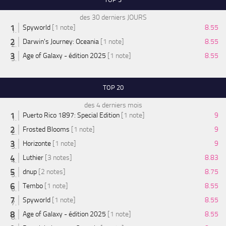
des 30 derniers JOURS
Spyworld
[1 note]
8.55
Darwin's Journey: Oceania
[1 note]
8.55
Age of Galaxy - édition 2025
[1 note]
8.55
TOP 20
des 4 derniers mois
Puerto Rico 1897: Special Edition
[1 note]
9
Frosted Blooms
[1 note]
9
Horizonte
[1 note]
9
Luthier
[3 notes]
8.83
dnup
[2 notes]
8.75
Tembo
[1 note]
8.55
Spyworld
[1 note]
8.55
Age of Galaxy - édition 2025
[1 note]
8.55