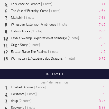
Le silence de l'ombre
[1 note]
8.1
The Vale of Eternity: Curse
[1 note]
7.65
Maitshin
[1 note]
7.65
Wingspan: Extension Amériques
[1 note]
7.65
Crits & Tricks
[1 note]
7.65
Feya’s Swamp : exploration et stratégie
[1 note]
7.65
Origin Story
[1 note]
7.2
Estate: Raise The Realms
[1 note]
7.2
Wyrmspan: L'Académie des Dragons
[1 note]
6.75
TOP FAMILLE
des 4 derniers mois
Frosted Blooms
[1 note]
9
Horizonte
[1 note]
9
dnup
[2 notes]
8.75
Spyworld
[1 note]
8.55