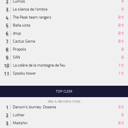
Lumios
9
Le silence de l'ombre
9
The Peak team rangers
8.5
Bella vista
8.5
dnup
8.5
Cactus Game
8.5
Propolis
8
SAN
8
La colère de la montagne de feu
7.5
Spooky tower
7.5
TOP CLEM
des 4 derniers mois
Darwin's Journey: Oceania
9.5
Luthier
9
Maitshin
8.5