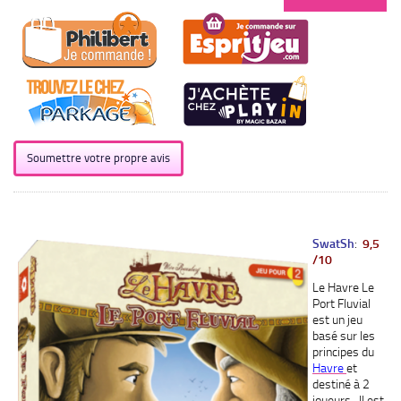
Soumettre votre propre avis
SwatSh
:
9,5
/10
Le Havre Le
Port Fluvial
est un jeu
basé sur les
principes du
Havre
et
destiné à 2
joueurs. Il est