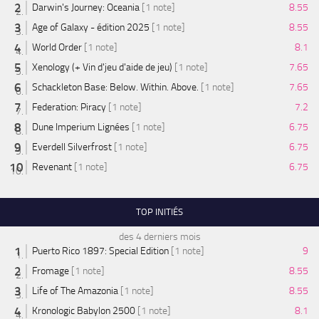
Darwin's Journey: Oceania
[1 note]
8.55
Age of Galaxy - édition 2025
[1 note]
8.55
World Order
[1 note]
8.1
Xenology (+ Vin d'jeu d'aide de jeu)
[1 note]
7.65
Schackleton Base: Below. Within. Above.
[1 note]
7.65
Federation: Piracy
[1 note]
7.2
Dune Imperium Lignées
[1 note]
6.75
Everdell Silverfrost
[1 note]
6.75
Revenant
[1 note]
6.75
TOP INITIÉS
des 4 derniers mois
Puerto Rico 1897: Special Edition
[1 note]
9
Fromage
[1 note]
8.55
Life of The Amazonia
[1 note]
8.55
Kronologic Babylon 2500
[1 note]
8.1