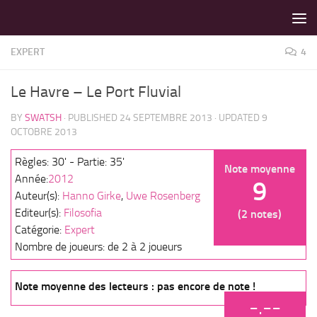
LES MEILLEURS JEUX SONT SUR VIN D'JEU !
Skip to content
EXPERT
4
Le Havre – Le Port Fluvial
BY
SWATSH
· PUBLISHED
24 SEPTEMBRE 2013
· UPDATED
9
OCTOBRE 2013
Règles: 30' - Partie: 35'
Note moyenne
Année:
2012
9
Auteur(s):
Hanno Girke
,
Uwe Rosenberg
Editeur(s):
Filosofia
(2 notes)
Catégorie:
Expert
Nombre de joueurs: de 2 à 2 joueurs
Note moyenne des lecteurs : pas encore de note !
-.--