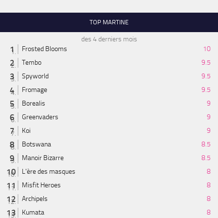
TOP MARTINE
des 4 derniers mois
Frosted Blooms
10
Tembo
9.5
Spyworld
9.5
Fromage
9.5
Borealis
9
Greenvaders
9
Koi
9
Botswana
8.5
Manoir Bizarre
8.5
L'ère des masques
8
Misfit Heroes
8
Archipels
8
Kumata
8