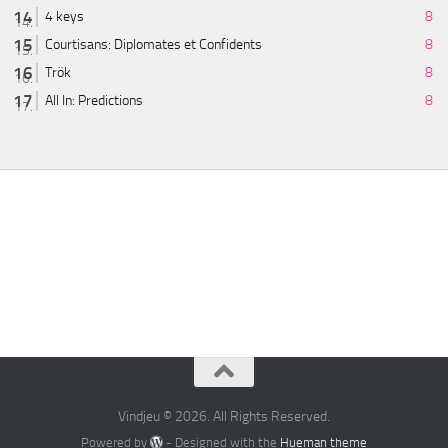
4 keys
8
Courtisans: Diplomates et Confidents
8
Trök
8
All In: Predictions
8
Vindjeu © 2026. All Rights Reserved.
Powered by
- Designed with the
Hueman theme