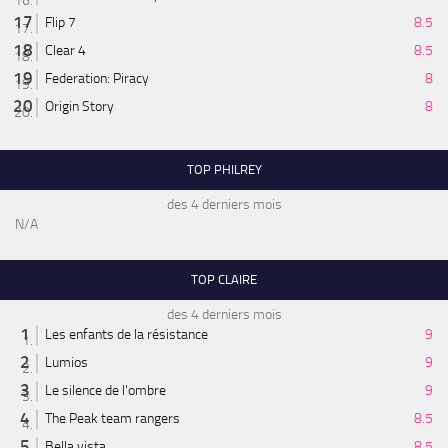
Flip 7
8.5
Clear 4
8.5
Federation: Piracy
8
Origin Story
8
TOP PHILREY
des 4 derniers mois
N/A
TOP CLAIRE
des 4 derniers mois
Les enfants de la résistance
9
Lumios
9
Le silence de l'ombre
9
The Peak team rangers
8.5
Bella vista
8.5