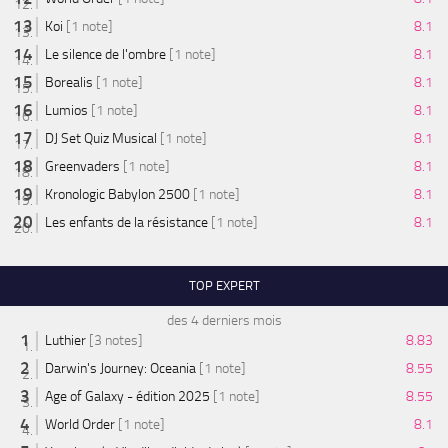
Koi
[1 note]
8.1
Le silence de l'ombre
[1 note]
8.1
Borealis
[1 note]
8.1
Lumios
[1 note]
8.1
DJ Set Quiz Musical
[1 note]
8.1
Greenvaders
[1 note]
8.1
Kronologic Babylon 2500
[1 note]
8.1
Les enfants de la résistance
[1 note]
8.1
TOP EXPERT
des 4 derniers mois
Luthier
[3 notes]
8.83
Darwin's Journey: Oceania
[1 note]
8.55
Age of Galaxy - édition 2025
[1 note]
8.55
World Order
[1 note]
8.1