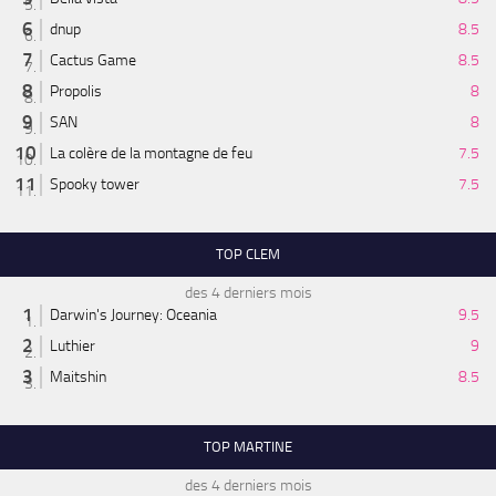
dnup
8.5
Cactus Game
8.5
Propolis
8
SAN
8
La colère de la montagne de feu
7.5
Spooky tower
7.5
TOP CLEM
des 4 derniers mois
Darwin's Journey: Oceania
9.5
Luthier
9
Maitshin
8.5
TOP MARTINE
des 4 derniers mois