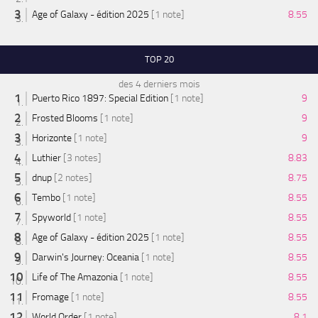
Age of Galaxy - édition 2025
[1 note]
8.55
TOP 20
des 4 derniers mois
Puerto Rico 1897: Special Edition
[1 note]
9
Frosted Blooms
[1 note]
9
Horizonte
[1 note]
9
Luthier
[3 notes]
8.83
dnup
[2 notes]
8.75
Tembo
[1 note]
8.55
Spyworld
[1 note]
8.55
Age of Galaxy - édition 2025
[1 note]
8.55
Darwin's Journey: Oceania
[1 note]
8.55
Life of The Amazonia
[1 note]
8.55
Fromage
[1 note]
8.55
World Order
[1 note]
8.1