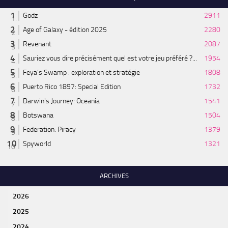
Godz
2911
Age of Galaxy - édition 2025
2280
Revenant
2087
Sauriez vous dire précisément quel est votre jeu préféré ?...
1954
Feya’s Swamp : exploration et stratégie
1808
Puerto Rico 1897: Special Edition
1732
Darwin's Journey: Oceania
1541
Botswana
1504
Federation: Piracy
1379
Spyworld
1321
ARCHIVES
2026
2025
2024