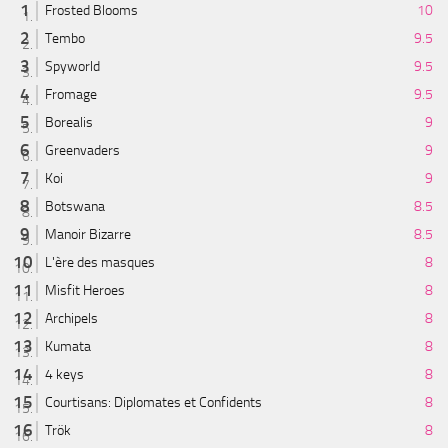
Frosted Blooms
10
Tembo
9.5
Spyworld
9.5
Fromage
9.5
Borealis
9
Greenvaders
9
Koi
9
Botswana
8.5
Manoir Bizarre
8.5
L'ère des masques
8
Misfit Heroes
8
Archipels
8
Kumata
8
4 keys
8
Courtisans: Diplomates et Confidents
8
Trök
8