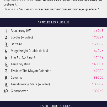
préféré ?…
Hélène
sur
Sauriez vous dire précisément quel est votre jeu préféré ?…
ARTICLES LES PLUS LUS
Anachrony (VF)
175016
Scythe (+ vidéo)
170287
Barrage
160662
Mage Knight (+ aide de jeu)
157275
The 7th Continent
147118
Terra Mystica
143091
Tzolk'in: The Mayan Calendar
142832
Caverna
139600
Terraforming Mars (+ vidéo)
133807
Gloomhaven
133250
... DES 30 DERNIERS JOURS