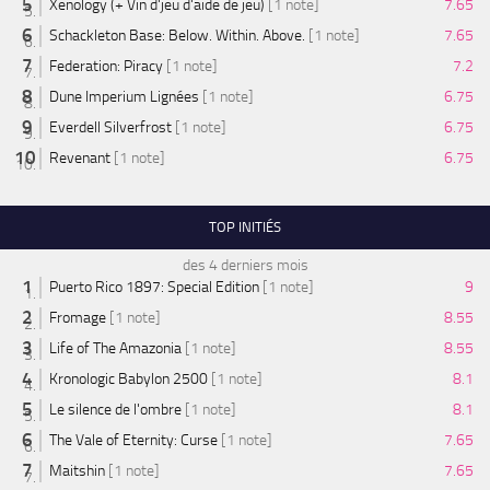
Xenology (+ Vin d'jeu d'aide de jeu)
[1 note]
7.65
Schackleton Base: Below. Within. Above.
[1 note]
7.65
Federation: Piracy
[1 note]
7.2
Dune Imperium Lignées
[1 note]
6.75
Everdell Silverfrost
[1 note]
6.75
Revenant
[1 note]
6.75
TOP INITIÉS
des 4 derniers mois
Puerto Rico 1897: Special Edition
[1 note]
9
Fromage
[1 note]
8.55
Life of The Amazonia
[1 note]
8.55
Kronologic Babylon 2500
[1 note]
8.1
Le silence de l'ombre
[1 note]
8.1
The Vale of Eternity: Curse
[1 note]
7.65
Maitshin
[1 note]
7.65