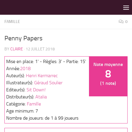
LES MEILLEURS JEUX SONT SUR VIN D'JEU !
Skip to content
FAMILLE
0
Penny Papers
BY
CLAIRE
·
12 JUILLET 2018
Mise en place: 1' - Règles: 3' - Partie: 15'
Note moyenne
Année:
2018
8
Auteur(s):
Henri Kermarrec
Illustrateur(s):
Géraud Soulier
(1 note)
Editeur(s):
Sit Down!
Distributeur(s):
Atalia
Catégorie:
Famille
Age minimum: 7
Nombre de joueurs: de 1 à 99 joueurs