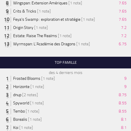
Wingspan: Extension Amériques
[1 note]
7.65
Crits & Tricks
[1 note]
7.65
Feya’s Swamp : exploration et stratégie
[1 note]
7.65
Origin Story
[1 note]
7.2
Estate: Raise The Realms
[1 note]
7.2
Wyrmspan: L'Académie des Dragons
[1 note]
6.75
TOP FAMILLE
des 4 derniers mois
Frosted Blooms
[1 note]
9
Horizonte
[1 note]
9
dnup
[2 notes]
8.75
Spyworld
[1 note]
8.55
Tembo
[1 note]
8.55
Borealis
[1 note]
8.1
Koi
[1 note]
8.1