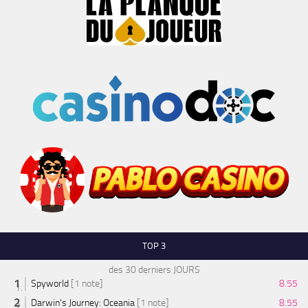
TOP 3
des 30 derniers JOURS
Spyworld
[1 note]
8.55
Darwin's Journey: Oceania
[1 note]
8.55