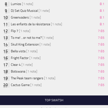
Lumios
[1 note]
8.1
DJ Set Quiz Musical
[1 note]
8.1
Greenvaders
[1 note]
8.1
Les enfants de la résistance
[1 note]
8.1
Flip 7
[1 note]
7.65
To me! ...or not to me?
[1 note]
7.65
Skull King Extension
[1 note]
7.65
Bella vista
[1 note]
7.65
Fright Factor
[1 note]
7.65
Clear 4
[1 note]
7.65
Botswana
[1 note]
7.65
The Peak team rangers
[1 note]
7.65
Cactus Game
[1 note]
7.65
TOP SWATSH