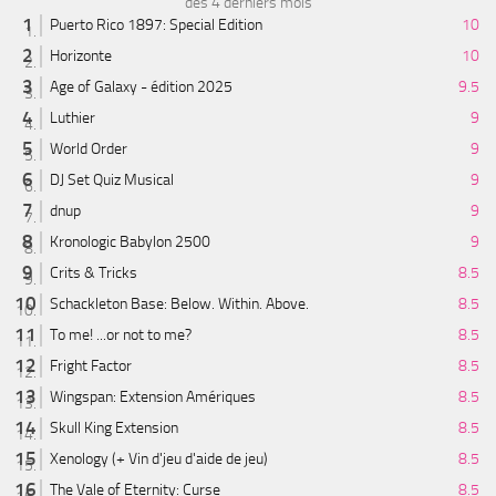
des 4 derniers mois
Puerto Rico 1897: Special Edition
10
Horizonte
10
Age of Galaxy - édition 2025
9.5
Luthier
9
World Order
9
DJ Set Quiz Musical
9
dnup
9
Kronologic Babylon 2500
9
Crits & Tricks
8.5
Schackleton Base: Below. Within. Above.
8.5
To me! ...or not to me?
8.5
Fright Factor
8.5
Wingspan: Extension Amériques
8.5
Skull King Extension
8.5
Xenology (+ Vin d'jeu d'aide de jeu)
8.5
The Vale of Eternity: Curse
8.5