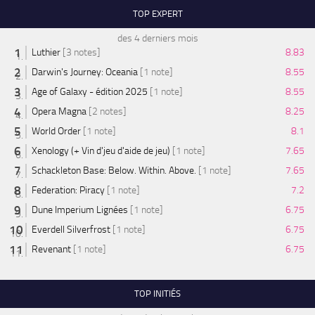
TOP EXPERT
des 4 derniers mois
Luthier
[3 notes]
8.83
Darwin's Journey: Oceania
[1 note]
8.55
Age of Galaxy - édition 2025
[1 note]
8.55
Opera Magna
[2 notes]
8.25
World Order
[1 note]
8.1
Xenology (+ Vin d'jeu d'aide de jeu)
[1 note]
7.65
Schackleton Base: Below. Within. Above.
[1 note]
7.65
Federation: Piracy
[1 note]
7.2
Dune Imperium Lignées
[1 note]
6.75
Everdell Silverfrost
[1 note]
6.75
Revenant
[1 note]
6.75
TOP INITIÉS