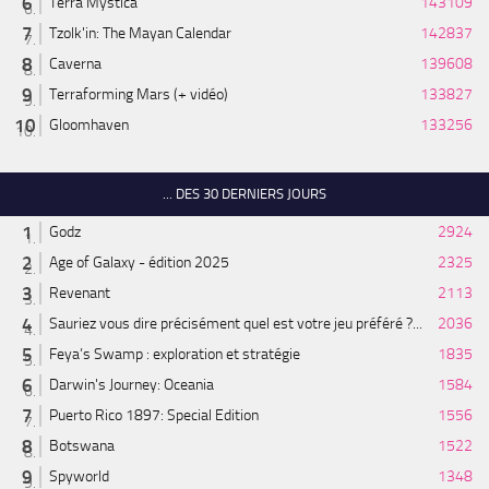
Terra Mystica
143109
Tzolk'in: The Mayan Calendar
142837
Caverna
139608
Terraforming Mars (+ vidéo)
133827
Gloomhaven
133256
... DES 30 DERNIERS JOURS
Godz
2924
Age of Galaxy - édition 2025
2325
Revenant
2113
Sauriez vous dire précisément quel est votre jeu préféré ?...
2036
Feya’s Swamp : exploration et stratégie
1835
Darwin's Journey: Oceania
1584
Puerto Rico 1897: Special Edition
1556
Botswana
1522
Spyworld
1348