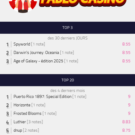
TOP 3
des 30 derniers JOURS
Spyworld
[1 note]
8.55
Darwin's Journey: Oceania
[1 note]
8.55
Age of Galaxy - édition 2025
[1 note]
8.55
TOP 20
des 4 derniers mois
Puerto Rico 1897: Special Edition
[1 note]
9
Horizonte
[1 note]
9
Frosted Blooms
[1 note]
9
Luthier
[3 notes]
8.83
dnup
[2 notes]
8.75