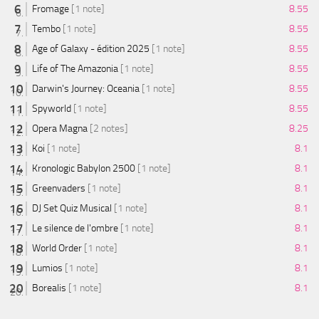
Fromage
[1 note]
8.55
Tembo
[1 note]
8.55
Age of Galaxy - édition 2025
[1 note]
8.55
Life of The Amazonia
[1 note]
8.55
Darwin's Journey: Oceania
[1 note]
8.55
Spyworld
[1 note]
8.55
Opera Magna
[2 notes]
8.25
Koi
[1 note]
8.1
Kronologic Babylon 2500
[1 note]
8.1
Greenvaders
[1 note]
8.1
DJ Set Quiz Musical
[1 note]
8.1
Le silence de l'ombre
[1 note]
8.1
World Order
[1 note]
8.1
Lumios
[1 note]
8.1
Borealis
[1 note]
8.1