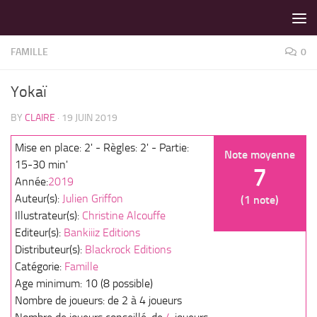
LES MEILLEURS JEUX SONT SUR VIN D'JEU !
Skip to content
FAMILLE
0
Yokaï
BY
CLAIRE
·
19 JUIN 2019
Mise en place: 2' - Règles: 2' - Partie:
Note moyenne
15-30 min'
7
Année:
2019
Auteur(s):
Julien Griffon
(1 note)
Illustrateur(s):
Christine Alcouffe
Editeur(s):
Bankiiiz Editions
Distributeur(s):
Blackrock Editions
Catégorie:
Famille
Age minimum: 10 (8 possible)
Nombre de joueurs: de 2 à 4 joueurs