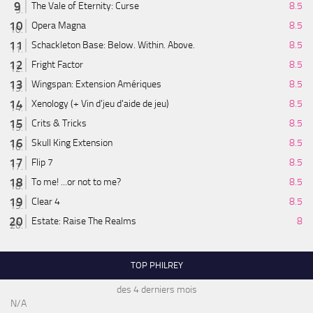
The Vale of Eternity: Curse
8.5
Opera Magna
8.5
Schackleton Base: Below. Within. Above.
8.5
Fright Factor
8.5
Wingspan: Extension Amériques
8.5
Xenology (+ Vin d'jeu d'aide de jeu)
8.5
Crits & Tricks
8.5
Skull King Extension
8.5
Flip 7
8.5
To me! ...or not to me?
8.5
Clear 4
8.5
Estate: Raise The Realms
8
TOP PHILREY
des 4 derniers mois
N/A