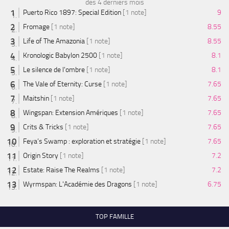
des 4 derniers mois
Puerto Rico 1897: Special Edition
[1 note]
9
Fromage
[1 note]
8.55
Life of The Amazonia
[1 note]
8.55
Kronologic Babylon 2500
[1 note]
8.1
Le silence de l'ombre
[1 note]
8.1
The Vale of Eternity: Curse
[1 note]
7.65
Maitshin
[1 note]
7.65
Wingspan: Extension Amériques
[1 note]
7.65
Crits & Tricks
[1 note]
7.65
Feya’s Swamp : exploration et stratégie
[1 note]
7.65
Origin Story
[1 note]
7.2
Estate: Raise The Realms
[1 note]
7.2
Wyrmspan: L'Académie des Dragons
[1 note]
6.75
TOP FAMILLE