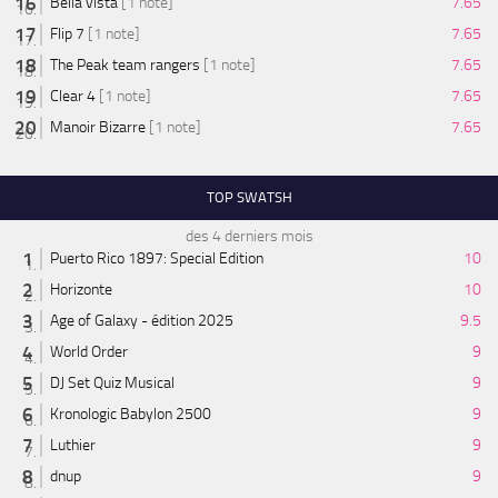
Bella vista
[1 note]
7.65
Flip 7
[1 note]
7.65
The Peak team rangers
[1 note]
7.65
Clear 4
[1 note]
7.65
Manoir Bizarre
[1 note]
7.65
TOP SWATSH
des 4 derniers mois
Puerto Rico 1897: Special Edition
10
Horizonte
10
Age of Galaxy - édition 2025
9.5
World Order
9
DJ Set Quiz Musical
9
Kronologic Babylon 2500
9
Luthier
9
dnup
9