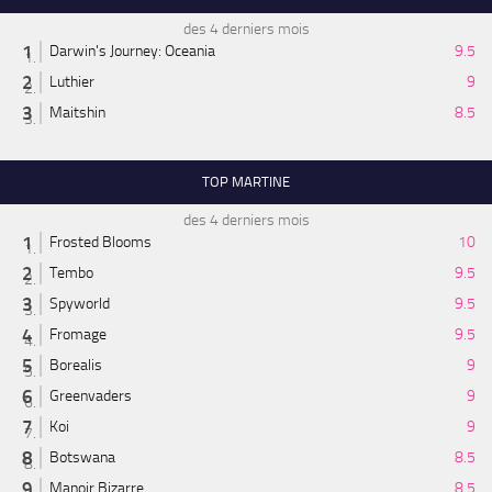
des 4 derniers mois
Darwin's Journey: Oceania
9.5
Luthier
9
Maitshin
8.5
TOP MARTINE
des 4 derniers mois
Frosted Blooms
10
Tembo
9.5
Spyworld
9.5
Fromage
9.5
Borealis
9
Greenvaders
9
Koi
9
Botswana
8.5
Manoir Bizarre
8.5