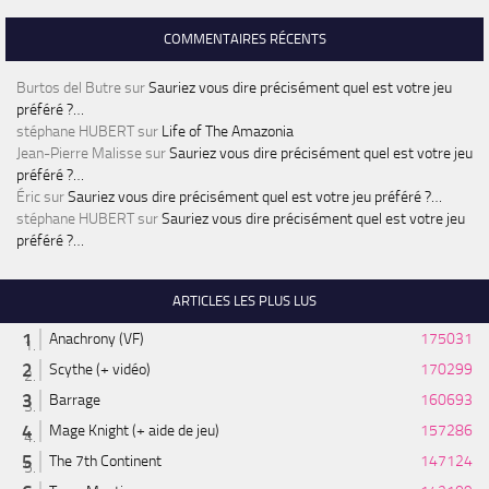
COMMENTAIRES RÉCENTS
Burtos del Butre
sur
Sauriez vous dire précisément quel est votre jeu
préféré ?…
stéphane HUBERT
sur
Life of The Amazonia
Jean-Pierre Malisse
sur
Sauriez vous dire précisément quel est votre jeu
préféré ?…
Éric
sur
Sauriez vous dire précisément quel est votre jeu préféré ?…
stéphane HUBERT
sur
Sauriez vous dire précisément quel est votre jeu
préféré ?…
ARTICLES LES PLUS LUS
Anachrony (VF)
175031
Scythe (+ vidéo)
170299
Barrage
160693
Mage Knight (+ aide de jeu)
157286
The 7th Continent
147124