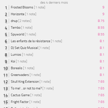
des 4 derniers mois
Frosted Blooms
[1 note]
9
Horizonte
[1 note]
9
dnup
[2 notes]
8.75
Tembo
[1 note]
8.55
Spyworld
[1 note]
8.55
Les enfants de la résistance
[1 note]
8.1
DJ Set Quiz Musical
[1 note]
8.1
Lumios
[1 note]
8.1
Koi
[1 note]
8.1
Borealis
[1 note]
8.1
Greenvaders
[1 note]
8.1
Skull King Extension
[1 note]
7.65
To me! ...or not to me?
[1 note]
7.65
Cactus Game
[1 note]
7.65
Fright Factor
[1 note]
7.65