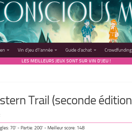
sen
Vin d’jeu d’l’année
Guide d’achat
Crowdfunding
LES MEILLEURS JEUX SONT SUR VIN D'JEU !
tern Trail (seconde édition
2
gles: 70' - Partie: 200' - Meilleur score: 148