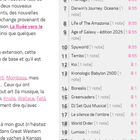
 deux nouveaux
Darwin's Journey: Oceania
[1
8.55
nts, des nouvelles
note]
 échange provenant de
Life of The Amazonia
[1 note]
8.55
nsion
La Ruée vers le
Age of Galaxy - édition 2025
[1
8.55
insi que quelques
note]
Spyworld
[1 note]
8.55
n extension, cette
Tembo
[1 note]
8.55
 de base et qu’il est
Koi
[1 note]
8.1
Kronologic Babylon 2500
[1
8.1
16
:
Mombasa
, mais
note]
l
. Ceux qui ont
Borealis
[1 note]
8.1
out art (la musique, la
Greenvaders
[1 note]
8.1
i,
Knizia
,
Wallace
,
Feld
,
sément dire qu’avec
DJ Set Quiz Musical
[1 note]
8.1
Le silence de l'ombre
[1 note]
8.1
World Order
[1 note]
8.1
 à mon gout (n’hésitez
, dans Great Western
Lumios
[1 note]
8.1
u de vaches à Kansas