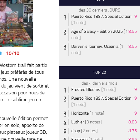
des 30 derniers JOURS
Puerto Rico 1897: Special Edition
9
[1 note]
Age of Galaxy - édition 2025
[1
8.55
note]
Darwin's Journey: Oceania
[1
8.55
note]
h
:
10/10
estern trail fait partie
 jeux préférés de tous
TOP 20
mps. Une nouvelle
des 4 derniers mois
 du jeu vient de sortir et
Frosted Blooms
[1 note]
9
l’occasion pour nous de
Puerto Rico 1897: Special Edition
9
re ce sublîme jeu en
[1 note]
Horizonte
[1 note]
9
nouvelle édition permet
Luthier
[3 notes]
8.83
er en solo, apporte de
dnup
[2 notes]
8.75
ux plateaux joueur 3D,
 une nouvelle race de
Fromage
[1 note]
8.55