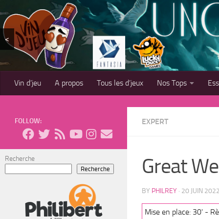
Skip to content
<
Vin d’jeu
A propos
Tous les d’jeux
Nos Tops
Es
FOLLOW:
EXPERT
Great Wes
Recherche
Recherche
BY
PHILREY
·
20 JUIN 202
Mise en place: 30' - Rè