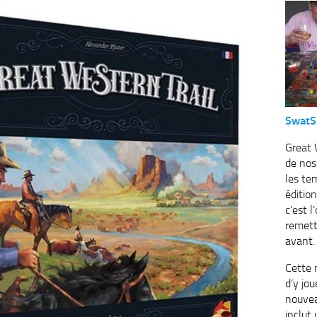
SwatS
Great W
de nos
les te
édition
c’est 
remett
avant.
Cette 
d’y jou
nouvea
inclut