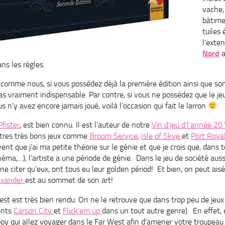
vache,
bâtime
tuiles
l’exte
Nord
a
s les règles.
 comme nous, si vous possédez déjà la première édition ainsi que so
as vraiment indispensable. Par contre, si vous ne possédez que le jeu
s n’y avez encore jamais joué, voilà l’occasion qui fait le larron
fister
, est bien connu. Il est l’auteur de notre
Vin d’jeu d’l’année 20
utres très bons jeux comme
Broom Service
,
Isle of Skye
et
Port Roya
ent que j’ai ma petite théorie sur le génie et que je crois que, dans t
cinéma,…), l’artiste a une période de génie. Dans le jeu de société auss
 ne citer qu’eux, ont tous eu leur golden périod! Et bien, on peut ai
exander
est au sommet de son art!
est est très bien rendu. On ne le retrouve que dans trop peu de jeux
ents
Carson City
et
Flick’em up
dans un tout autre genre). En effet
boy qui allez voyager dans le Far West afin d’amener votre troupea