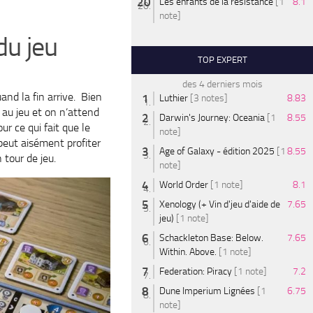
Les enfants de la résistance
[1
8.1
note]
du jeu
TOP EXPERT
des 4 derniers mois
and la fin arrive. Bien
Luthier
[3 notes]
8.83
é au jeu et on n’attend
Darwin's Journey: Oceania
[1
8.55
r ce qui fait que le
note]
peut aisément profiter
Age of Galaxy - édition 2025
[1
8.55
 tour de jeu.
note]
World Order
[1 note]
8.1
Xenology (+ Vin d'jeu d'aide de
7.65
jeu)
[1 note]
Schackleton Base: Below.
7.65
Within. Above.
[1 note]
Federation: Piracy
[1 note]
7.2
Dune Imperium Lignées
[1
6.75
note]