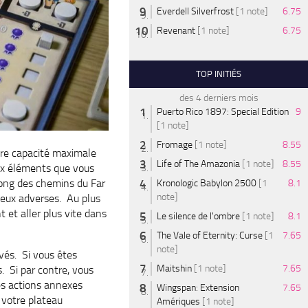
Everdell Silverfrost
[1 note]
6.75
Revenant
[1 note]
6.75
TOP INITIÉS
des 4 derniers mois
Puerto Rico 1897: Special Edition
9
[1 note]
Fromage
[1 note]
8.55
tre capacité maximale
Life of The Amazonia
[1 note]
8.55
x éléments que vous
long des chemins du Far
Kronologic Babylon 2500
[1
8.1
note]
ceux adverses. Au plus
 et aller plus vite dans
Le silence de l'ombre
[1 note]
8.1
The Vale of Eternity: Curse
[1
7.65
note]
ivés. Si vous êtes
Maitshin
[1 note]
7.65
. Si par contre, vous
des actions annexes
Wingspan: Extension
7.65
 votre plateau
Amériques
[1 note]