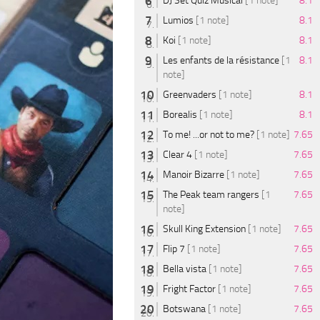
DJ Set Quiz Musical
[1 note]
8.1
Lumios
[1 note]
8.1
Koi
[1 note]
8.1
Les enfants de la résistance
[1
8.1
note]
Greenvaders
[1 note]
8.1
Borealis
[1 note]
8.1
To me! ...or not to me?
[1 note]
7.65
Clear 4
[1 note]
7.65
Manoir Bizarre
[1 note]
7.65
The Peak team rangers
[1
7.65
note]
Skull King Extension
[1 note]
7.65
Flip 7
[1 note]
7.65
Bella vista
[1 note]
7.65
Fright Factor
[1 note]
7.65
Botswana
[1 note]
7.65