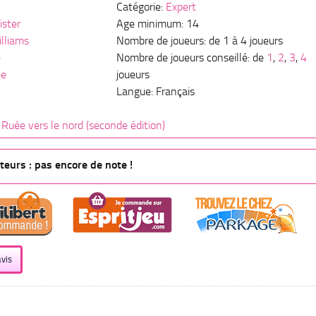
Catégorie:
Expert
ister
Age minimum: 14
illiams
Nombre de joueurs: de 1 à 4 joueurs
e
Nombre de joueurs conseillé: de
1
,
2
,
3
,
4
ee
joueurs
Langue: Français
 Ruée vers le nord (seconde édition)
eurs : pas encore de note !
vis