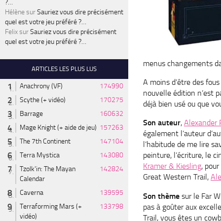
?…
Hélène
sur
Sauriez vous dire précisément
quel est votre jeu préféré ?…
Felix
sur
Sauriez vous dire précisément
quel est votre jeu préféré ?…
menus changements dan
ARTICLES LES PLUS LUS
A moins d’être des fous
Anachrony (VF)
174990
nouvelle édition n’est p
Scythe (+ vidéo)
170275
déjà bien usé ou que vou
Barrage
160632
Son auteur
,
Alexander P
Mage Knight (+ aide de jeu)
157263
également l’auteur d’a
The 7th Continent
147104
l’habitude de me lire sav
peinture, l’écriture, le 
Terra Mystica
143080
Kramer & Kiesling
, pour
Tzolk'in: The Mayan
142824
Great Western Trail,
Al
Calendar
Caverna
139595
Son thème
sur le Far W
pas à goûter aux excell
Terraforming Mars (+
133798
vidéo)
Trail, vous êtes un cow