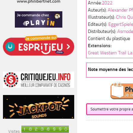
Année:
2022
Auteur(s):
Alexander Pf
Illustrateur(s):
Chris Qu
Editeur(s):
EggertSpiel
Distributeur(s):
Asmod
Contient du plastique
Extensions:
Great Western Trail La
Note moyenne des lect
Soumettre votre propre a
Visites: