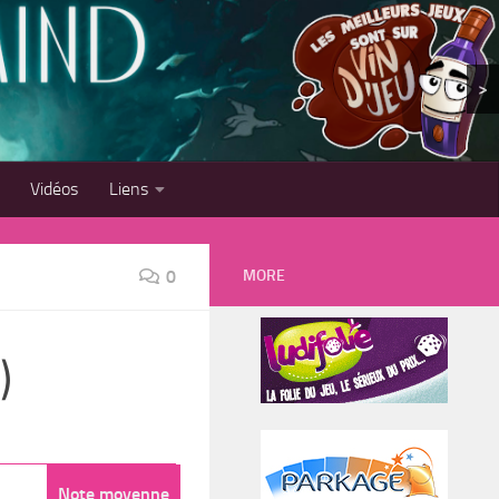
>
Vidéos
Liens
MORE
0
)
Note moyenne