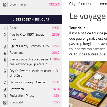
City où un train les emm
Gloomhaven
133235
Le voyage 
... DES 30 DERNIERS JOURS
Tour de jeu
Godz
2902
Il n’y a pas de tour de 
Puerto Rico 1897: Special
2309
que peu original, c’est 
Edition
pas trop longtemps avan
Age of Galaxy - édition 2025
2227
tour passe rapidement. D
Revenant
2052
du tour des autres joueu
Sauriez vous dire précisément
1859
quel est votre jeu préféré ?...
Feya’s Swamp : exploration et
1781
stratégie
Darwin's Journey: Oceania
1494
Botswana
1474
Federation: Piracy
1365
Spyworld
1266