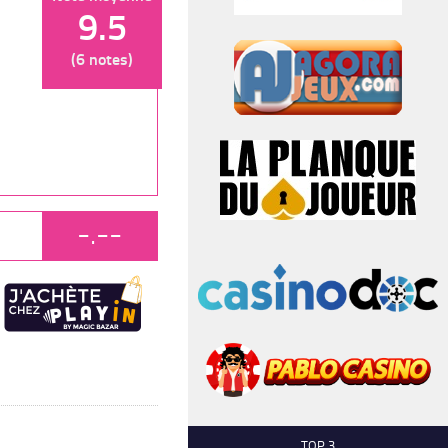
9.5
(6 notes)
-.--
TOP 3