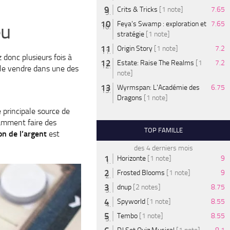
Crits & Tricks
[1 note]
7.65
Feya’s Swamp : exploration et
7.65
eu
stratégie
[1 note]
Origin Story
[1 note]
7.2
 donc plusieurs fois à
Estate: Raise The Realms
[1
7.2
e le vendre dans une des
note]
Wyrmspan: L'Académie des
6.75
Dragons
[1 note]
 principale source de
stamment faire des
TOP FAMILLE
ion de l’argent
est
des 4 derniers mois
Horizonte
[1 note]
9
Frosted Blooms
[1 note]
9
dnup
[2 notes]
8.75
Spyworld
[1 note]
8.55
Tembo
[1 note]
8.55