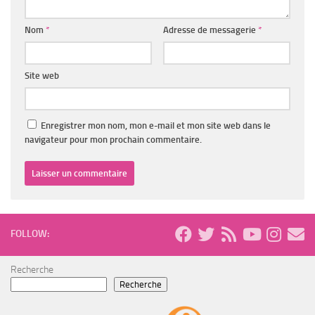
Nom
*
Adresse de messagerie
*
Site web
Enregistrer mon nom, mon e-mail et mon site web dans le
navigateur pour mon prochain commentaire.
FOLLOW:
Recherche
Recherche