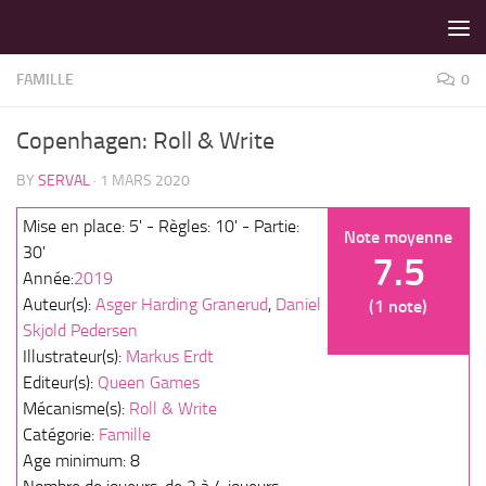
LES MEILLEURS JEUX SONT SUR VIN D'JEU !
Skip to content
FAMILLE
0
Copenhagen: Roll & Write
BY
SERVAL
·
1 MARS 2020
Mise en place: 5' - Règles: 10' - Partie:
Note moyenne
30'
7.5
Année:
2019
Auteur(s):
Asger Harding Granerud
,
Daniel
(1 note)
Skjold Pedersen
Illustrateur(s):
Markus Erdt
Editeur(s):
Queen Games
Mécanisme(s):
Roll & Write
Catégorie:
Famille
Age minimum: 8