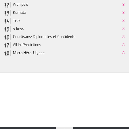
Archipels
8
Kumata
8
Trök
8
4 keys
8
Courtisans: Diplomates et Confidents
8
All In: Predictions
8
Micro Héro: Ulysse
8