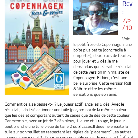
Rey
:
7,5
/10
Voici
le petit frère de Copenhagen: une
boîte plus petite (donc facile à
emporter), deux blocs de feuilles
pour jouer et 5 dés.Je me
demandais quel serait le résultat
de cette version minimaliste de
Copenhagen. Et bien, c’est une
belle surprise. Cette version Roll
& Write offre les même
sensations que son ainé.
Comment cela se passe-t-il? Le joueur actif lance les 5 dés. Avec le
résultat, il doit sélectionner une tuile (polyomino) de la même couleur
que les dés et comportant autant de cases que de dés de cette couleur.
Par exemple, avec un jet de 3 dés bleus, 1 jaune et 1 rouge, le joueur
peut prendre une tuile bleue de taille 2 ou 3 cases.Il dessine ensuite la
tuile sur son feuillet en respectant les règles de “placement”.Les autres
joueurs choisissent 1 dé parmi ceux non utilisés par le joueur actif afin et