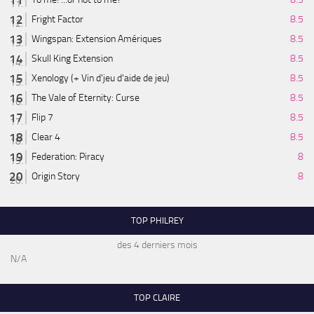
Fright Factor
8.5
Wingspan: Extension Amériques
8.5
Skull King Extension
8.5
Xenology (+ Vin d'jeu d'aide de jeu)
8.5
The Vale of Eternity: Curse
8.5
Flip 7
8.5
Clear 4
8.5
Federation: Piracy
8
Origin Story
8
TOP PHILREY
des 4 derniers mois
N/A
TOP CLAIRE