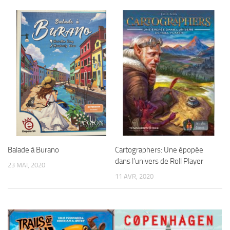
Balade à Burano
Cartographers: Une épopée
dans l’univers de Roll Player
23 MAI, 2020
11 AVR, 2020