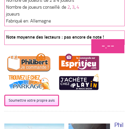
Nombre de joueurs: de 2 à 4 joueurs
Nombre de joueurs conseillé: de
2
,
3
,
4
joueurs
Fabriqué en: Allemagne
Note moyenne des lecteurs : pas encore de note !
-.--
Soumettre votre propre avis
Phil