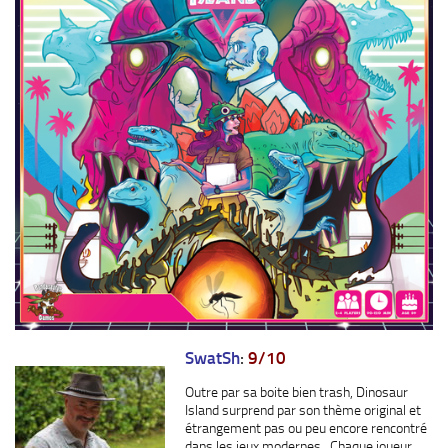
SwatSh
:
9/10
Outre par sa boite bien trash, Dinosaur
Island surprend par son thème original et
étrangement pas ou peu encore rencontré
dans les jeux modernes. Chaque joueur