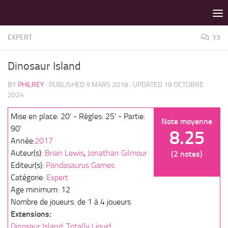
LES MEILLEURS JEUX SONT SUR VIN D'JEU !
Skip to content
EXPERT
13
Dinosaur Island
BY
PHILREY
· PUBLISHED
9 MARS 2018
· UPDATED
18 OCTOBRE
2024
Mise en place: 20' - Règles: 25' - Partie:
Note moyenne
90'
8.25
Année:
2017
Auteur(s):
Brian Lewis
,
Jonathan Gilmour
(2 notes)
Editeur(s):
Pandasaurus Games
Catégorie:
Expert
Age minimum: 12
Nombre de joueurs: de 1 à 4 joueurs
Extensions:
Dinosaur Island: Totally Liquid