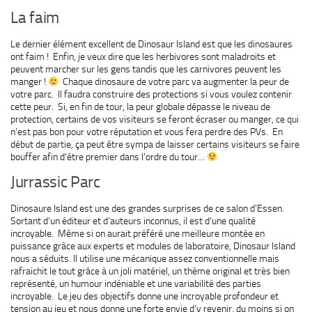
La faim
Le dernier élément excellent de Dinosaur Island est que les dinosaures
ont faim ! Enfin, je veux dire que les herbivores sont maladroits et
peuvent marcher sur les gens tandis que les carnivores peuvent les
manger !
Chaque dinosaure de votre parc va augmenter la peur de
votre parc. Il faudra construire des protections si vous voulez contenir
cette peur. Si, en fin de tour, la peur globale dépasse le niveau de
protection, certains de vos visiteurs se feront écraser ou manger, ce qui
n’est pas bon pour votre réputation et vous fera perdre des PVs. En
début de partie, ça peut être sympa de laisser certains visiteurs se faire
bouffer afin d’être premier dans l’ordre du tour…
Jurrassic Parc
Dinosaure Island est une des grandes surprises de ce salon d’Essen.
Sortant d’un éditeur et d’auteurs inconnus, il est d’une qualité
incroyable. Même si on aurait préféré une meilleure montée en
puissance grâce aux experts et modules de laboratoire, Dinosaur Island
nous a séduits. Il utilise une mécanique assez conventionnelle mais
rafraichit le tout grâce à un joli matériel, un thème original et très bien
représenté, un humour indéniable et une variabilité des parties
incroyable. Le jeu des objectifs donne une incroyable profondeur et
tension au jeu et nous donne une forte envie d’y revenir, du moins si on