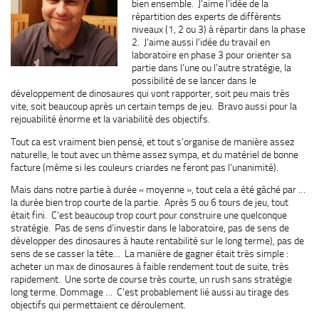
bien ensemble. J’aime l’idée de la
répartition des experts de différents
niveaux (1, 2 ou 3) à répartir dans la phase
2. J’aime aussi l’idée du travail en
laboratoire en phase 3 pour orienter sa
partie dans l’une ou l’autre stratégie, la
possibilité de se lancer dans le
développement de dinosaures qui vont rapporter, soit peu mais très
vite, soit beaucoup après un certain temps de jeu. Bravo aussi pour la
rejouabilité énorme et la variabilité des objectifs.
Tout ca est vraiment bien pensé, et tout s’organise de manière assez
naturelle, le tout avec un thème assez sympa, et du matériel de bonne
facture (même si les couleurs criardes ne feront pas l’unanimité).
Mais dans notre partie à durée « moyenne », tout cela a été gâché par …
la durée bien trop courte de la partie. Après 5 ou 6 tours de jeu, tout
était fini. C’est beaucoup trop court pour construire une quelconque
stratégie. Pas de sens d’investir dans le laboratoire, pas de sens de
développer des dinosaures à haute rentabilité sur le long terme), pas de
sens de se casser la tête… La manière de gagner était très simple :
acheter un max de dinosaures à faible rendement tout de suite, très
rapidement. Une sorte de course très courte, un rush sans stratégie
long terme. Dommage … C’est probablement lié aussi au tirage des
objectifs qui permettaient ce déroulement.