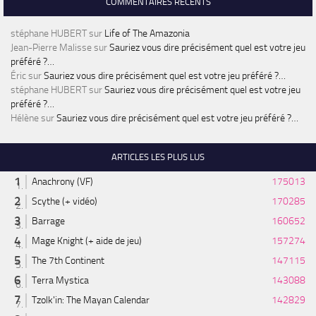
COMMENTAIRES RÉCENTS
stéphane HUBERT
sur
Life of The Amazonia
Jean-Pierre Malisse
sur
Sauriez vous dire précisément quel est votre jeu
préféré ?…
Éric
sur
Sauriez vous dire précisément quel est votre jeu préféré ?…
stéphane HUBERT
sur
Sauriez vous dire précisément quel est votre jeu
préféré ?…
Hélène
sur
Sauriez vous dire précisément quel est votre jeu préféré ?…
ARTICLES LES PLUS LUS
Anachrony (VF)
175013
Scythe (+ vidéo)
170285
Barrage
160652
Mage Knight (+ aide de jeu)
157274
The 7th Continent
147115
Terra Mystica
143088
Tzolk'in: The Mayan Calendar
142829