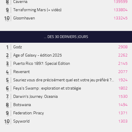
Caverna
139599
Terraforming Mars (+ vidéo)
133804
Gloomhaven
133245
... DES 30 DERNIERS JOURS
Godz
2908
Age of Galaxy - édition 2025
2262
Puerto Rico 1897: Special Edition
2145
Revenant
2077
Sauriez vous dire précisément quel est votre jeu préféré ?...
1924
Feya’s Swamp : exploration et stratégie
1802
Darwin's Journey: Oceania
1530
Botswana
1494
Federation: Piracy
1371
Spyworld
1303