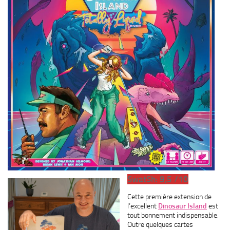
SwatSh: 9,5 /10
Cette première extension de
l’excellent
Dinosaur Island
est
tout bonnement indispensable.
Outre quelques cartes