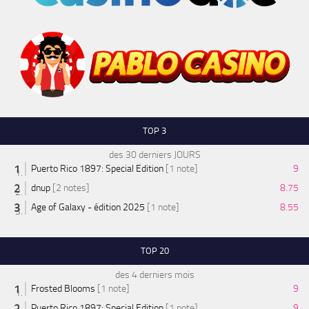
TOP 3
des 30 derniers JOURS
Puerto Rico 1897: Special Edition
[1 note]
9
dnup
[2 notes]
8.75
Age of Galaxy - édition 2025
[1 note]
8.55
TOP 20
des 4 derniers mois
Frosted Blooms
[1 note]
9
Puerto Rico 1897: Special Edition
[1 note]
9