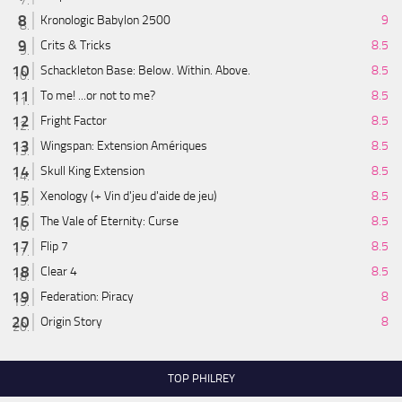
Kronologic Babylon 2500
9
Crits & Tricks
8.5
Schackleton Base: Below. Within. Above.
8.5
To me! ...or not to me?
8.5
Fright Factor
8.5
Wingspan: Extension Amériques
8.5
Skull King Extension
8.5
Xenology (+ Vin d'jeu d'aide de jeu)
8.5
The Vale of Eternity: Curse
8.5
Flip 7
8.5
Clear 4
8.5
Federation: Piracy
8
Origin Story
8
TOP PHILREY