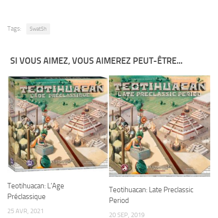
Tags:
SwatSh
SI VOUS AIMEZ, VOUS AIMEREZ PEUT-ÊTRE...
Teotihuacan: L’Age
Teotihuacan: Late Preclassic
Préclassique
Period
25 AVR, 2021
20 SEP, 2019