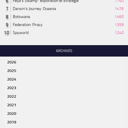
Feya’s Swamp : exploration et stratégie
1740
Darwin's Journey: Oceania
1476
Botswana
1460
Federation: Piracy
1359
Spyworld
1240
ARCHIVES
2026
2025
2024
2023
2022
2021
2020
2019