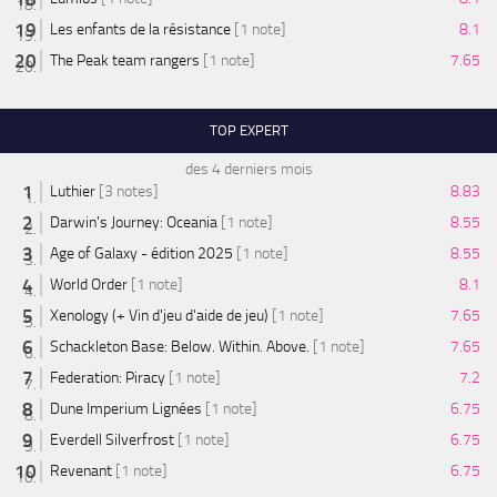
Les enfants de la résistance
[1 note]
8.1
The Peak team rangers
[1 note]
7.65
TOP EXPERT
des 4 derniers mois
Luthier
[3 notes]
8.83
Darwin's Journey: Oceania
[1 note]
8.55
Age of Galaxy - édition 2025
[1 note]
8.55
World Order
[1 note]
8.1
Xenology (+ Vin d'jeu d'aide de jeu)
[1 note]
7.65
Schackleton Base: Below. Within. Above.
[1 note]
7.65
Federation: Piracy
[1 note]
7.2
Dune Imperium Lignées
[1 note]
6.75
Everdell Silverfrost
[1 note]
6.75
Revenant
[1 note]
6.75