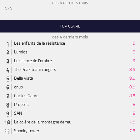
des 4 derniers mois
N/A
TOP CLAIRE
des 4 derniers mois
Les enfants de la résistance
9
Lumios
9
Le silence de l'ombre
9
The Peak team rangers
8.5
Bella vista
8.5
dnup
8.5
Cactus Game
8.5
Propolis
8
SAN
8
La colère de la montagne de feu
7.5
Spooky tower
7.5