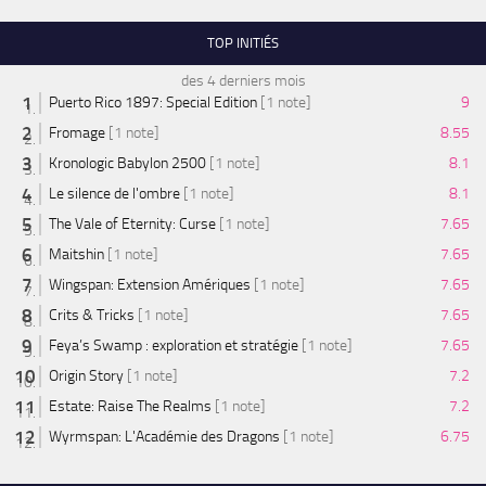
TOP INITIÉS
des 4 derniers mois
Puerto Rico 1897: Special Edition
[1 note]
9
Fromage
[1 note]
8.55
Kronologic Babylon 2500
[1 note]
8.1
Le silence de l'ombre
[1 note]
8.1
The Vale of Eternity: Curse
[1 note]
7.65
Maitshin
[1 note]
7.65
Wingspan: Extension Amériques
[1 note]
7.65
Crits & Tricks
[1 note]
7.65
Feya’s Swamp : exploration et stratégie
[1 note]
7.65
Origin Story
[1 note]
7.2
Estate: Raise The Realms
[1 note]
7.2
Wyrmspan: L'Académie des Dragons
[1 note]
6.75