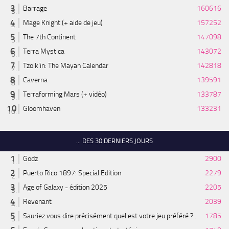
Barrage
160616
Mage Knight (+ aide de jeu)
157252
The 7th Continent
147098
Terra Mystica
143072
Tzolk'in: The Mayan Calendar
142818
Caverna
139591
Terraforming Mars (+ vidéo)
133787
Gloomhaven
133231
... DES 30 DERNIERS JOURS
Godz
2900
Puerto Rico 1897: Special Edition
2279
Age of Galaxy - édition 2025
2205
Revenant
2039
Sauriez vous dire précisément quel est votre jeu préféré ?...
1785