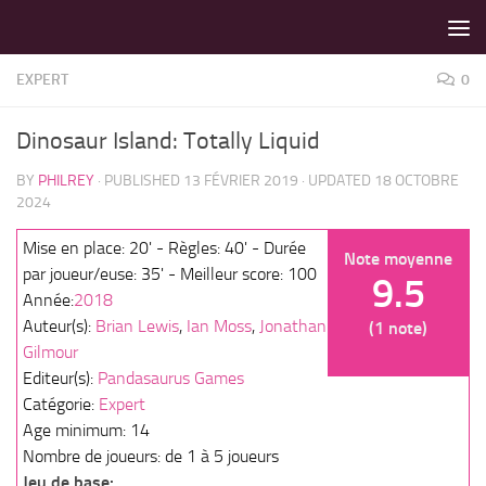
LES MEILLEURS JEUX SONT SUR VIN D'JEU !
Skip to content
EXPERT
0
Dinosaur Island: Totally Liquid
BY
PHILREY
· PUBLISHED
13 FÉVRIER 2019
· UPDATED
18 OCTOBRE
2024
Mise en place: 20' - Règles: 40' - Durée
Note moyenne
par joueur/euse: 35' - Meilleur score: 100
9.5
Année:
2018
Auteur(s):
Brian Lewis
,
Ian Moss
,
Jonathan
(1 note)
Gilmour
Editeur(s):
Pandasaurus Games
Catégorie:
Expert
Age minimum: 14
Nombre de joueurs: de 1 à 5 joueurs
Jeu de base: