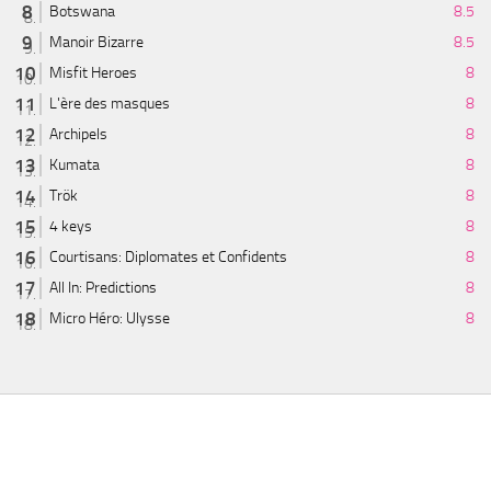
Botswana
8.5
Manoir Bizarre
8.5
Misfit Heroes
8
L'ère des masques
8
Archipels
8
Kumata
8
Trök
8
4 keys
8
Courtisans: Diplomates et Confidents
8
All In: Predictions
8
Micro Héro: Ulysse
8