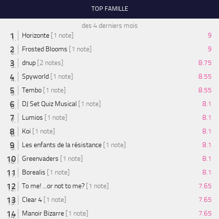
TOP FAMILLE
des 4 derniers mois
Horizonte
[1 note]
9
Frosted Blooms
[1 note]
9
dnup
[2 notes]
8.75
Spyworld
[1 note]
8.55
Tembo
[1 note]
8.55
DJ Set Quiz Musical
[1 note]
8.1
Lumios
[1 note]
8.1
Koi
[1 note]
8.1
Les enfants de la résistance
[1 note]
8.1
Greenvaders
[1 note]
8.1
Borealis
[1 note]
8.1
To me! ...or not to me?
[1 note]
7.65
Clear 4
[1 note]
7.65
Manoir Bizarre
[1 note]
7.65