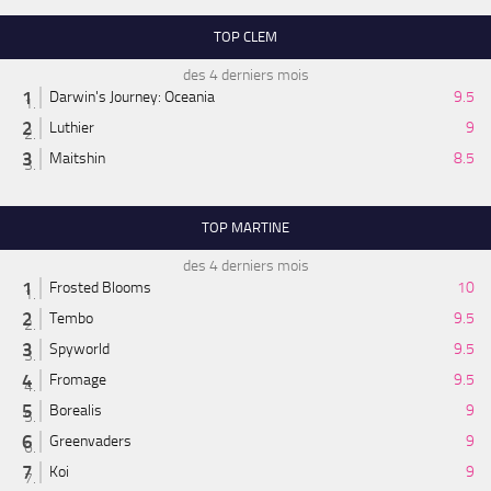
TOP CLEM
des 4 derniers mois
Darwin's Journey: Oceania
9.5
Luthier
9
Maitshin
8.5
TOP MARTINE
des 4 derniers mois
Frosted Blooms
10
Tembo
9.5
Spyworld
9.5
Fromage
9.5
Borealis
9
Greenvaders
9
Koi
9