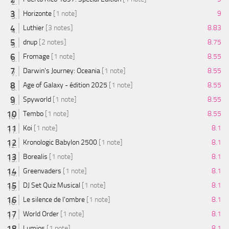
Horizonte
[1 note]
9
Luthier
[3 notes]
8.83
dnup
[2 notes]
8.75
Fromage
[1 note]
8.55
Darwin's Journey: Oceania
[1 note]
8.55
Age of Galaxy - édition 2025
[1 note]
8.55
Spyworld
[1 note]
8.55
Tembo
[1 note]
8.55
Koi
[1 note]
8.1
Kronologic Babylon 2500
[1 note]
8.1
Borealis
[1 note]
8.1
Greenvaders
[1 note]
8.1
DJ Set Quiz Musical
[1 note]
8.1
Le silence de l'ombre
[1 note]
8.1
World Order
[1 note]
8.1
Lumios
[1 note]
8.1