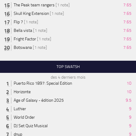
The Peak team rangers
[1 note]
7.65
Skull King Extension
[1 note]
7.65
Flip 7
[1 note]
7.65
Bella vista
[1 note]
7.65
Fright Factor
[1 note]
7.65
Botswana
[1 note]
7.65
TOP SWATSH
des 4 derniers mois
Puerto Rico 1897: Special Edition
10
Horizonte
10
Age of Galaxy - édition 2025
9.5
Luthier
9
World Order
9
DJ Set Quiz Musical
9
dnup
9