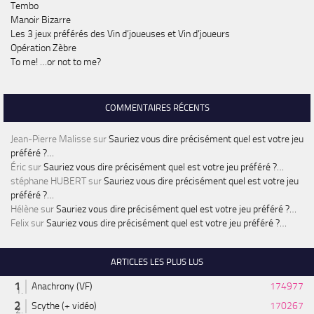
Tembo
Manoir Bizarre
Les 3 jeux préférés des Vin d’joueuses et Vin d’joueurs
Opération Zèbre
To me! …or not to me?
COMMENTAIRES RÉCENTS
Jean-Pierre Malisse
sur
Sauriez vous dire précisément quel est votre jeu
préféré ?…
Éric
sur
Sauriez vous dire précisément quel est votre jeu préféré ?…
stéphane HUBERT
sur
Sauriez vous dire précisément quel est votre jeu
préféré ?…
Hélène
sur
Sauriez vous dire précisément quel est votre jeu préféré ?…
Felix
sur
Sauriez vous dire précisément quel est votre jeu préféré ?…
ARTICLES LES PLUS LUS
Anachrony (VF)
174977
Scythe (+ vidéo)
170267