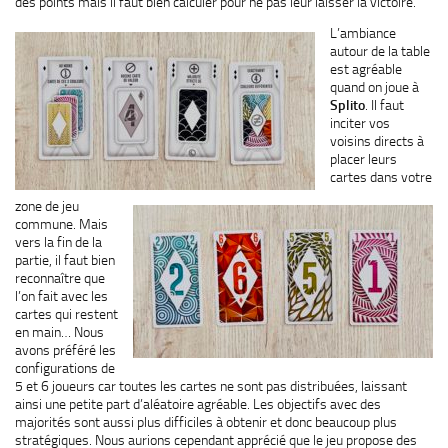
des points mais il faut bien calculer pour ne pas leur laisser la victoire.
L’ambiance
autour de la table
est agréable
quand on joue à
Splito
. Il faut
inciter vos
voisins directs à
placer leurs
cartes dans votre
zone de jeu
commune. Mais
vers la fin de la
partie, il faut bien
reconnaître que
l’on fait avec les
cartes qui restent
en main… Nous
avons préféré les
configurations de
5 et 6 joueurs car toutes les cartes ne sont pas distribuées, laissant
ainsi une petite part d’aléatoire agréable. Les objectifs avec des
majorités sont aussi plus difficiles à obtenir et donc beaucoup plus
stratégiques. Nous aurions cependant apprécié que le jeu propose des