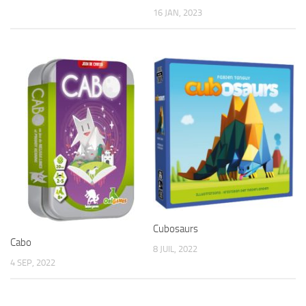
16 JAN, 2023
Cubosaurs
Cabo
8 JUIL, 2022
4 SEP, 2022