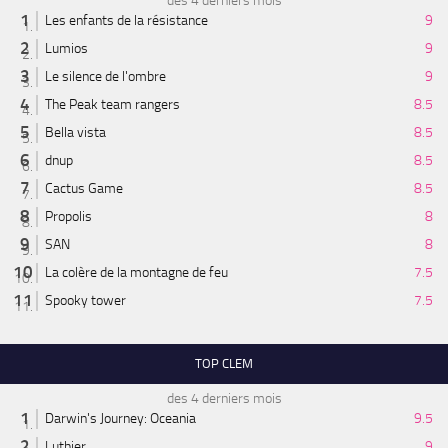
des 4 derniers mois
Les enfants de la résistance
9
Lumios
9
Le silence de l'ombre
9
The Peak team rangers
8.5
Bella vista
8.5
dnup
8.5
Cactus Game
8.5
Propolis
8
SAN
8
La colère de la montagne de feu
7.5
Spooky tower
7.5
TOP CLEM
des 4 derniers mois
Darwin's Journey: Oceania
9.5
Luthier
9