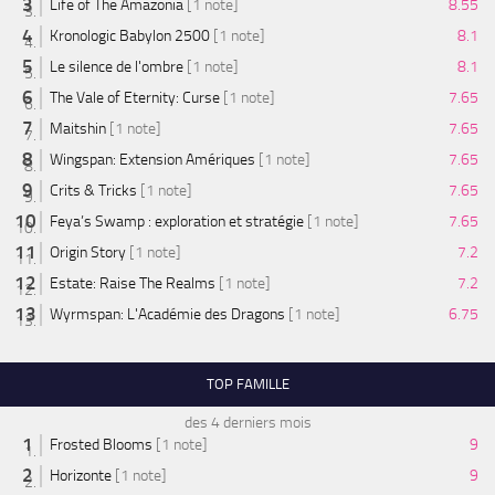
Life of The Amazonia
[1 note]
8.55
Kronologic Babylon 2500
[1 note]
8.1
Le silence de l'ombre
[1 note]
8.1
The Vale of Eternity: Curse
[1 note]
7.65
Maitshin
[1 note]
7.65
Wingspan: Extension Amériques
[1 note]
7.65
Crits & Tricks
[1 note]
7.65
Feya’s Swamp : exploration et stratégie
[1 note]
7.65
Origin Story
[1 note]
7.2
Estate: Raise The Realms
[1 note]
7.2
Wyrmspan: L'Académie des Dragons
[1 note]
6.75
TOP FAMILLE
des 4 derniers mois
Frosted Blooms
[1 note]
9
Horizonte
[1 note]
9