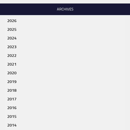
ARCHIVES
2026
2025
2024
2023
2022
2021
2020
2019
2018
2017
2016
2015
2014