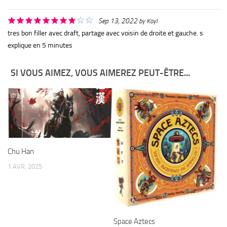
Sep 13, 2022
by
Koyl
tres bon filler avec draft, partage avec voisin de droite et gauche. s
explique en 5 minutes
SI VOUS AIMEZ, VOUS AIMEREZ PEUT-ÊTRE...
Chu Han
1 AVR, 2025
Space Aztecs