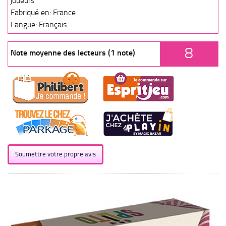
joueurs
Fabriqué en: France
Langue: Français
8
Note moyenne des lecteurs (1 note)
Soumettre votre propre avis