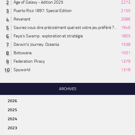
Age of Galaxy - édition 2025
2273
Puerto Rico 1897: Special Edition
2155
Revenant
2086
Sauriez vous dire précisément quel est votre jeu préféré ?...
1946
Feya’s Swamp : exploration et stratégie
1805
Darwin's Journey: Oceania
1538
Botswana
1501
Federation: Piracy
1379
Spyworld
1318
ARCHIVES
2026
2025
2024
2023