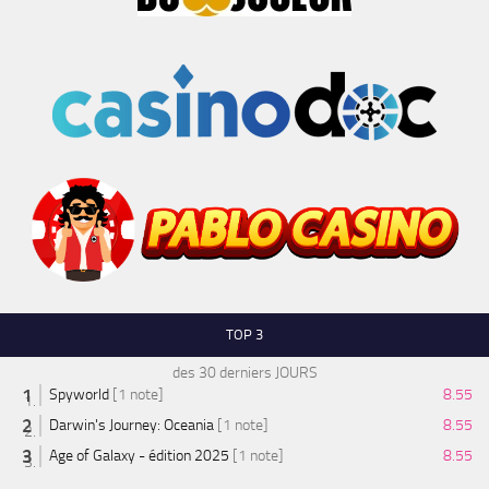
TOP 3
des 30 derniers JOURS
Spyworld
[1 note]
8.55
Darwin's Journey: Oceania
[1 note]
8.55
Age of Galaxy - édition 2025
[1 note]
8.55