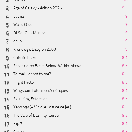
Age of Galaxy - édition 2025
9.5
Luthier
9
World Order
9
DJ Set Quiz Musical
9
dnup
9
Kronologic Babylon 2500
9
Crits & Tricks
8.5
Schackleton Base: Below. Within. Above.
8.5
To me! ...or not to me?
8.5
Fright Factor
8.5
Wingspan: Extension Amériques
8.5
Skull King Extension
8.5
Xenology (+ Vin d'jeu d'aide de jeu)
8.5
The Vale of Eternity: Curse
8.5
Flip 7
8.5
Clear 4
8.5