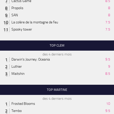
Cactus Game
8.5
Propolis
8
SAN
8
La colère de la montagne de feu
7.5
Spooky tower
7.5
TOP CLEM
des 4 derniers mois
Darwin's Journey: Oceania
9.5
Luthier
9
Maitshin
8.5
TOP MARTINE
des 4 derniers mois
Frosted Blooms
10
Tembo
9.5