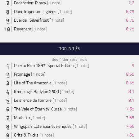
Federation: Piracy
[1 note]
7.2
Dune Imperium Lignées
[1 note]
6.75
Everdell Silverfrost
[1 note]
6.75
Revenant
[1 note]
6.75
TOP INITIÉS
des 4 derniers mois
Puerto Rico 1897: Special Edition
[1 note]
9
Fromage
[1 note]
8.55
Life of The Amazonia
[1 note]
8.55
Kronologic Babylon 2500
[1 note]
8.1
Le silence de l'ombre
[1 note]
8.1
The Vale of Eternity: Curse
[1 note]
7.65
Maitshin
[1 note]
7.65
Wingspan: Extension Amériques
[1 note]
7.65
Crits & Tricks
[1 note]
7.65