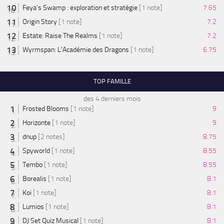
Feya’s Swamp : exploration et stratégie
[1 note]
7.65
Origin Story
[1 note]
7.2
Estate: Raise The Realms
[1 note]
7.2
Wyrmspan: L'Académie des Dragons
[1 note]
6.75
TOP FAMILLE
des 4 derniers mois
Frosted Blooms
[1 note]
9
Horizonte
[1 note]
9
dnup
[2 notes]
8.75
Spyworld
[1 note]
8.55
Tembo
[1 note]
8.55
Borealis
[1 note]
8.1
Koi
[1 note]
8.1
Lumios
[1 note]
8.1
DJ Set Quiz Musical
[1 note]
8.1