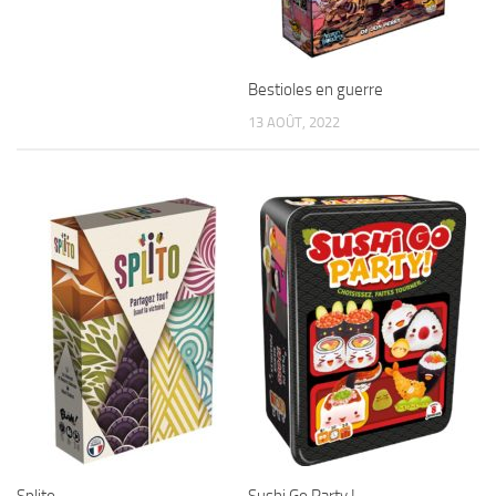
Bestioles en guerre
13 AOÛT, 2022
Splito
Sushi Go Party !