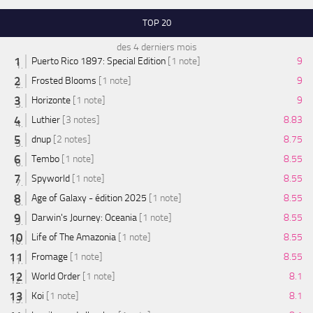
TOP 20
des 4 derniers mois
Puerto Rico 1897: Special Edition
[1 note]
9
Frosted Blooms
[1 note]
9
Horizonte
[1 note]
9
Luthier
[3 notes]
8.83
dnup
[2 notes]
8.75
Tembo
[1 note]
8.55
Spyworld
[1 note]
8.55
Age of Galaxy - édition 2025
[1 note]
8.55
Darwin's Journey: Oceania
[1 note]
8.55
Life of The Amazonia
[1 note]
8.55
Fromage
[1 note]
8.55
World Order
[1 note]
8.1
Koi
[1 note]
8.1