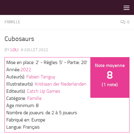
LES MEILLEURS JEUX SONT SUR VIN D'JEU !
Skip to content
FAMILLE
0
Cubosaurs
BY
LOLI
·
8 JUILLET 2022
Mise en place: 2' - Règles: 5' - Partie: 20'
Note moyenne
Année:
2022
8
Auteur(s):
Fabien Tanguy
Illustrateur(s):
Kristiaan der Nederlanden
(1 note)
Editeur(s):
Catch Up Games
Catégorie:
Famille
Age minimum: 8
Nombre de joueurs: de 2 à 5 joueurs
Fabriqué en: Europe
Langue: Français