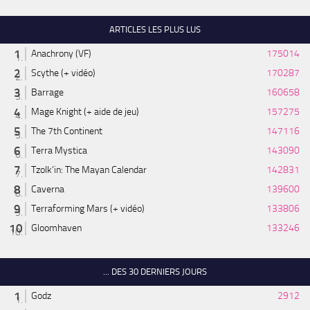
ARTICLES LES PLUS LUS
Anachrony (VF)
175014
Scythe (+ vidéo)
170287
Barrage
160658
Mage Knight (+ aide de jeu)
157275
The 7th Continent
147116
Terra Mystica
143090
Tzolk'in: The Mayan Calendar
142831
Caverna
139600
Terraforming Mars (+ vidéo)
133806
Gloomhaven
133246
... DES 30 DERNIERS JOURS
Godz
2912