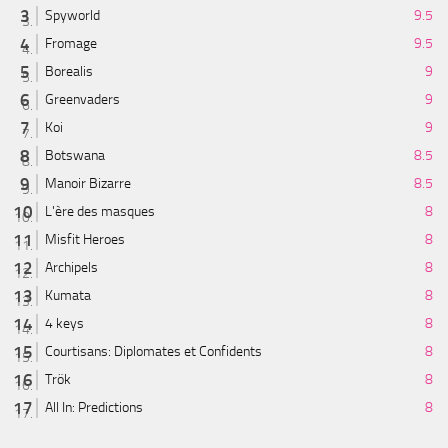
Spyworld
9.5
Fromage
9.5
Borealis
9
Greenvaders
9
Koi
9
Botswana
8.5
Manoir Bizarre
8.5
L'ère des masques
8
Misfit Heroes
8
Archipels
8
Kumata
8
4 keys
8
Courtisans: Diplomates et Confidents
8
Trök
8
All In: Predictions
8