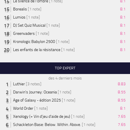
Le silence de l'ombre
[1 note]
8.1
Borealis
[1 note]
8.1
Lumios
[1 note]
8.1
DJ Set Quiz Musical
[1 note]
8.1
Greenvaders
[1 note]
8.1
Kronologic Babylon 2500
[1 note]
8.1
Les enfants de la résistance
[1 note]
8.1
TOP EXPERT
des 4 derniers mois
Luthier
[3 notes]
8.83
Darwin's Journey: Oceania
[1 note]
8.55
Age of Galaxy - édition 2025
[1 note]
8.55
World Order
[1 note]
8.1
Xenology (+ Vin d'jeu d'aide de jeu)
[1 note]
7.65
Schackleton Base: Below. Within. Above.
[1 note]
7.65