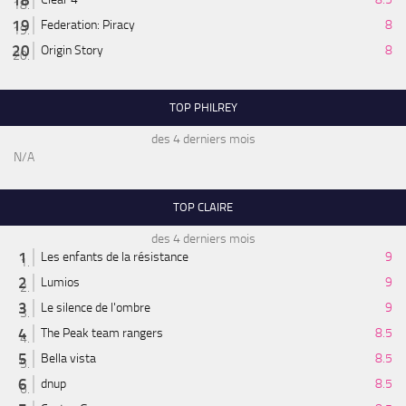
Federation: Piracy
8
Origin Story
8
TOP PHILREY
des 4 derniers mois
N/A
TOP CLAIRE
des 4 derniers mois
Les enfants de la résistance
9
Lumios
9
Le silence de l'ombre
9
The Peak team rangers
8.5
Bella vista
8.5
dnup
8.5