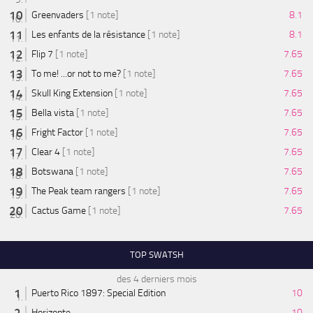
Greenvaders
[1 note]
8.1
Les enfants de la résistance
[1 note]
8.1
Flip 7
[1 note]
7.65
To me! ...or not to me?
[1 note]
7.65
Skull King Extension
[1 note]
7.65
Bella vista
[1 note]
7.65
Fright Factor
[1 note]
7.65
Clear 4
[1 note]
7.65
Botswana
[1 note]
7.65
The Peak team rangers
[1 note]
7.65
Cactus Game
[1 note]
7.65
TOP SWATSH
des 4 derniers mois
Puerto Rico 1897: Special Edition
10
Horizonte
10