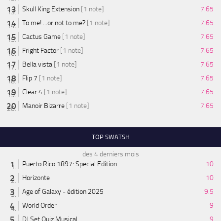
Skull King Extension
[1 note]
7.65
To me! ...or not to me?
[1 note]
7.65
Cactus Game
[1 note]
7.65
Fright Factor
[1 note]
7.65
Bella vista
[1 note]
7.65
Flip 7
[1 note]
7.65
Clear 4
[1 note]
7.65
Manoir Bizarre
[1 note]
7.65
TOP SWATSH
des 4 derniers mois
Puerto Rico 1897: Special Edition
10
Horizonte
10
Age of Galaxy - édition 2025
9.5
World Order
9
DJ Set Quiz Musical
9