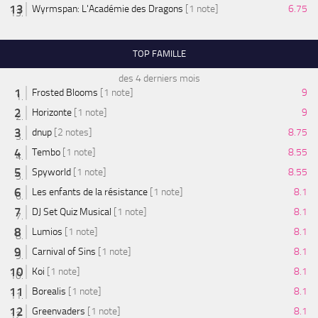
Wyrmspan: L'Académie des Dragons
[1 note]
6.75
TOP FAMILLE
des 4 derniers mois
Frosted Blooms
[1 note]
9
Horizonte
[1 note]
9
dnup
[2 notes]
8.75
Tembo
[1 note]
8.55
Spyworld
[1 note]
8.55
Les enfants de la résistance
[1 note]
8.1
DJ Set Quiz Musical
[1 note]
8.1
Lumios
[1 note]
8.1
Carnival of Sins
[1 note]
8.1
Koi
[1 note]
8.1
Borealis
[1 note]
8.1
Greenvaders
[1 note]
8.1