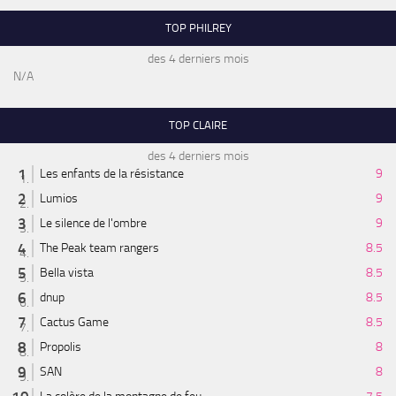
TOP PHILREY
des 4 derniers mois
N/A
TOP CLAIRE
des 4 derniers mois
Les enfants de la résistance
9
Lumios
9
Le silence de l'ombre
9
The Peak team rangers
8.5
Bella vista
8.5
dnup
8.5
Cactus Game
8.5
Propolis
8
SAN
8