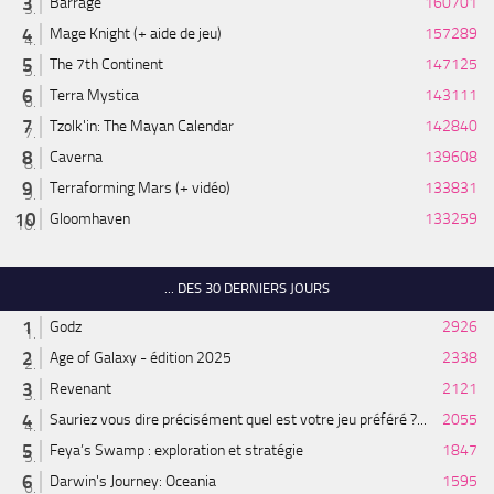
Barrage
160701
Mage Knight (+ aide de jeu)
157289
The 7th Continent
147125
Terra Mystica
143111
Tzolk'in: The Mayan Calendar
142840
Caverna
139608
Terraforming Mars (+ vidéo)
133831
Gloomhaven
133259
... DES 30 DERNIERS JOURS
Godz
2926
Age of Galaxy - édition 2025
2338
Revenant
2121
Sauriez vous dire précisément quel est votre jeu préféré ?...
2055
Feya’s Swamp : exploration et stratégie
1847
Darwin's Journey: Oceania
1595