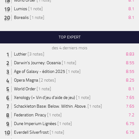
World Order
[1 note]
8.1
Lumios
[1 note]
8.1
Borealis
[1 note]
8.1
TOP EXPERT
des 4 derniers mois
Luthier
[3 notes]
8.83
Darwin's Journey: Oceania
[1 note]
8.55
Age of Galaxy - édition 2025
[1 note]
8.55
Opera Magna
[2 notes]
8.25
World Order
[1 note]
8.1
Xenology (+ Vin d'jeu d'aide de jeu)
[1 note]
7.65
Schackleton Base: Below. Within. Above.
[1 note]
7.65
Federation: Piracy
[1 note]
7.2
Dune Imperium Lignées
[1 note]
6.75
Everdell Silverfrost
[1 note]
6.75