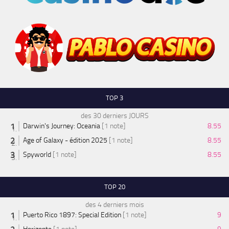
TOP 3
des 30 derniers JOURS
Darwin's Journey: Oceania
[1 note]
8.55
Age of Galaxy - édition 2025
[1 note]
8.55
Spyworld
[1 note]
8.55
TOP 20
des 4 derniers mois
Puerto Rico 1897: Special Edition
[1 note]
9