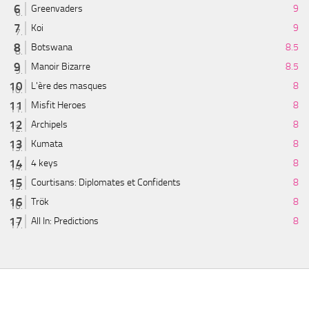
Greenvaders
9
Koi
9
Botswana
8.5
Manoir Bizarre
8.5
L'ère des masques
8
Misfit Heroes
8
Archipels
8
Kumata
8
4 keys
8
Courtisans: Diplomates et Confidents
8
Trök
8
All In: Predictions
8