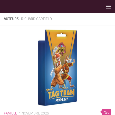
LES MEILLEURS JEUX SONT SUR VIN D'JEU !
Skip to content
AUTEURS :
RICHARD GARFIELD
0
FAMILLE
1 NOVEMBRE 2025