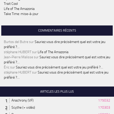
Trait Cool
Life of The Amazonia
Take Time: mise-à-jour
COMMENTAIRES RÉCENTS
Burtos del Butre
sur
Sauriez vous dire précisément quel est votre jeu
préféré ?…
stéphane HUBERT
sur
Life of The Amazonia
Jean-Pierre Malisse
sur
Sauriez vous dire précisément quel est votre jeu
préféré ?…
Éric
sur
Sauriez vous dire précisément quel est votre jeu préféré ?…
stéphane HUBERT
sur
Sauriez vous dire précisément quel est votre jeu
préféré ?…
ARTICLES LES PLUS LUS
Anachrony (VF)
175032
Scythe (+ vidéo)
170303