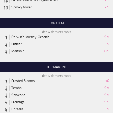
La colère de la montagne de feu
7.5
Spooky tower
7.5
TOP CLEM
des 4 derniers mois
Darwin's Journey: Oceania
9.5
Luthier
9
Maitshin
8.5
TOP MARTINE
des 4 derniers mois
Frosted Blooms
10
Tembo
9.5
Spyworld
9.5
Fromage
9.5
Borealis
9