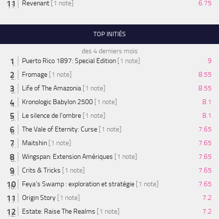
Revenant
[1 note]
6.75
TOP INITIÉS
des 4 derniers mois
Puerto Rico 1897: Special Edition
[1 note]
9
Fromage
[1 note]
8.55
Life of The Amazonia
[1 note]
8.55
Kronologic Babylon 2500
[1 note]
8.1
Le silence de l'ombre
[1 note]
8.1
The Vale of Eternity: Curse
[1 note]
7.65
Maitshin
[1 note]
7.65
Wingspan: Extension Amériques
[1 note]
7.65
Crits & Tricks
[1 note]
7.65
Feya’s Swamp : exploration et stratégie
[1 note]
7.65
Origin Story
[1 note]
7.2
Estate: Raise The Realms
[1 note]
7.2