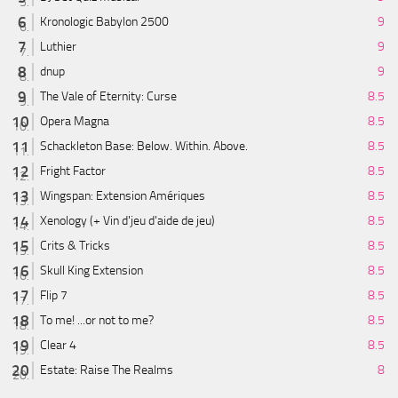
Kronologic Babylon 2500
9
Luthier
9
dnup
9
The Vale of Eternity: Curse
8.5
Opera Magna
8.5
Schackleton Base: Below. Within. Above.
8.5
Fright Factor
8.5
Wingspan: Extension Amériques
8.5
Xenology (+ Vin d'jeu d'aide de jeu)
8.5
Crits & Tricks
8.5
Skull King Extension
8.5
Flip 7
8.5
To me! ...or not to me?
8.5
Clear 4
8.5
Estate: Raise The Realms
8