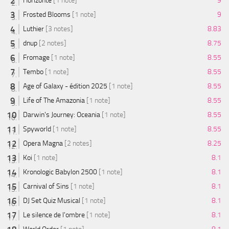
Horizonte
[1 note]
9
Frosted Blooms
[1 note]
9
Luthier
[3 notes]
8.83
dnup
[2 notes]
8.75
Fromage
[1 note]
8.55
Tembo
[1 note]
8.55
Age of Galaxy - édition 2025
[1 note]
8.55
Life of The Amazonia
[1 note]
8.55
Darwin's Journey: Oceania
[1 note]
8.55
Spyworld
[1 note]
8.55
Opera Magna
[2 notes]
8.25
Koi
[1 note]
8.1
Kronologic Babylon 2500
[1 note]
8.1
Carnival of Sins
[1 note]
8.1
DJ Set Quiz Musical
[1 note]
8.1
Le silence de l'ombre
[1 note]
8.1