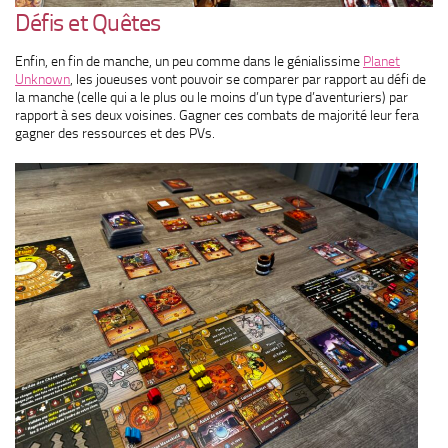
Défis et Quêtes
Enfin, en fin de manche, un peu comme dans le génialissime
Planet
Unknown
, les joueuses vont pouvoir se comparer par rapport au défi de
la manche (celle qui a le plus ou le moins d’un type d’aventuriers) par
rapport à ses deux voisines. Gagner ces combats de majorité leur fera
gagner des ressources et des PVs.