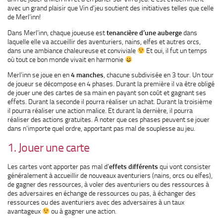
avec un grand plaisir que Vin d’jeu soutient des initiatives telles que celle
de Merl’inn!
Dans Merl’inn, chaque joueuse est
tenancière d’une auberge
dans
laquelle elle va accueillir des aventuriers, nains, elfes et autres orcs,
dans une ambiance chaleureuse et conviviale
Et oui, il fut un temps
où tout ce bon monde vivait en harmonie
Merl’inn se joue en en
4 manches
, chacune subdivisée en 3 tour. Un tour
de joueur se décompose en 4 phases. Durant la première il va être obligé
de jouer une des cartes de sa main en payant son coût et gagnant ses
effets. Durant la seconde il pourra réaliser un achat. Durant la troisième
il pourra réaliser une action malice. Et durant la dernière, il pourra
réaliser des actions gratuites. A noter que ces phases peuvent se jouer
dans n’importe quel ordre, apportant pas mal de souplesse au jeu.
1. Jouer une carte
Les cartes vont apporter pas mal d’
effets différents
qui vont consister
généralement à accueillir de nouveaux aventuriers (nains, orcs ou elfes),
de gagner des ressources, à voler des aventuriers ou des ressources à
des adversaires en échange de ressources ou pas, à échanger des
ressources ou des aventuriers avec des adversaires à un taux
avantageux
ou à gagner une action.