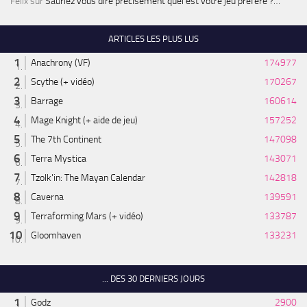
Felix
sur
Sauriez vous dire précisément quel est votre jeu préféré ?…
ARTICLES LES PLUS LUS
Anachrony (VF)
174977
Scythe (+ vidéo)
170267
Barrage
160614
Mage Knight (+ aide de jeu)
157252
The 7th Continent
147098
Terra Mystica
143071
Tzolk'in: The Mayan Calendar
142818
Caverna
139591
Terraforming Mars (+ vidéo)
133787
Gloomhaven
133231
... DES 30 DERNIERS JOURS
Godz
2900