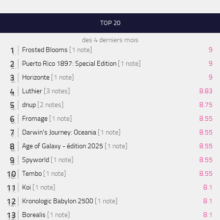
TOP 20
des 4 derniers mois
Frosted Blooms
[1 note]
9
Puerto Rico 1897: Special Edition
[1 note]
9
Horizonte
[1 note]
9
Luthier
[3 notes]
8.83
dnup
[2 notes]
8.75
Fromage
[1 note]
8.55
Darwin's Journey: Oceania
[1 note]
8.55
Age of Galaxy - édition 2025
[1 note]
8.55
Spyworld
[1 note]
8.55
Tembo
[1 note]
8.55
Koi
[1 note]
8.1
Kronologic Babylon 2500
[1 note]
8.1
Borealis
[1 note]
8.1