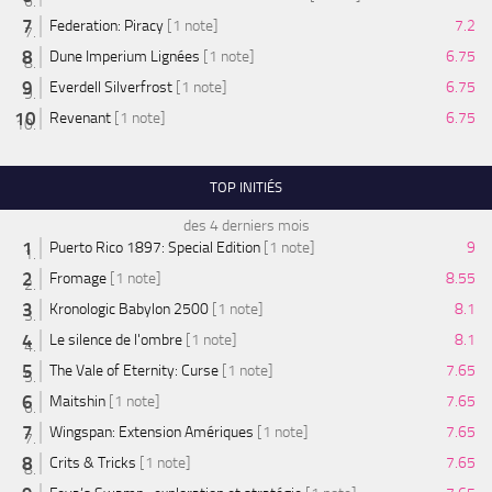
Federation: Piracy
[1 note]
7.2
Dune Imperium Lignées
[1 note]
6.75
Everdell Silverfrost
[1 note]
6.75
Revenant
[1 note]
6.75
TOP INITIÉS
des 4 derniers mois
Puerto Rico 1897: Special Edition
[1 note]
9
Fromage
[1 note]
8.55
Kronologic Babylon 2500
[1 note]
8.1
Le silence de l'ombre
[1 note]
8.1
The Vale of Eternity: Curse
[1 note]
7.65
Maitshin
[1 note]
7.65
Wingspan: Extension Amériques
[1 note]
7.65
Crits & Tricks
[1 note]
7.65