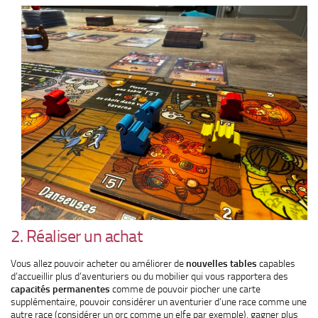
2. Réaliser un achat
Vous allez pouvoir acheter ou améliorer de
nouvelles tables
capables
d’accueillir plus d’aventuriers ou du mobilier qui vous rapportera des
capacités permanentes
comme de pouvoir piocher une carte
supplémentaire, pouvoir considérer un aventurier d’une race comme une
autre race (considérer un orc comme un elfe par exemple), gagner plus