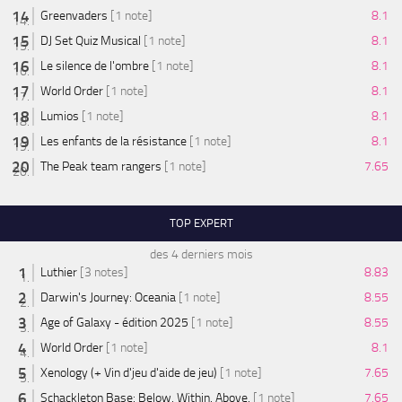
Greenvaders
[1 note]
8.1
DJ Set Quiz Musical
[1 note]
8.1
Le silence de l'ombre
[1 note]
8.1
World Order
[1 note]
8.1
Lumios
[1 note]
8.1
Les enfants de la résistance
[1 note]
8.1
The Peak team rangers
[1 note]
7.65
TOP EXPERT
des 4 derniers mois
Luthier
[3 notes]
8.83
Darwin's Journey: Oceania
[1 note]
8.55
Age of Galaxy - édition 2025
[1 note]
8.55
World Order
[1 note]
8.1
Xenology (+ Vin d'jeu d'aide de jeu)
[1 note]
7.65
Schackleton Base: Below. Within. Above.
[1 note]
7.65