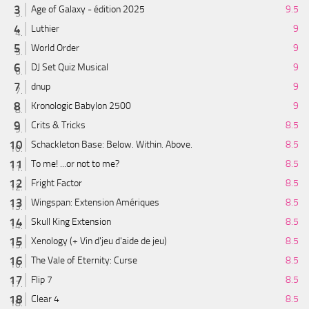
Age of Galaxy - édition 2025
9.5
Luthier
9
World Order
9
DJ Set Quiz Musical
9
dnup
9
Kronologic Babylon 2500
9
Crits & Tricks
8.5
Schackleton Base: Below. Within. Above.
8.5
To me! ...or not to me?
8.5
Fright Factor
8.5
Wingspan: Extension Amériques
8.5
Skull King Extension
8.5
Xenology (+ Vin d'jeu d'aide de jeu)
8.5
The Vale of Eternity: Curse
8.5
Flip 7
8.5
Clear 4
8.5