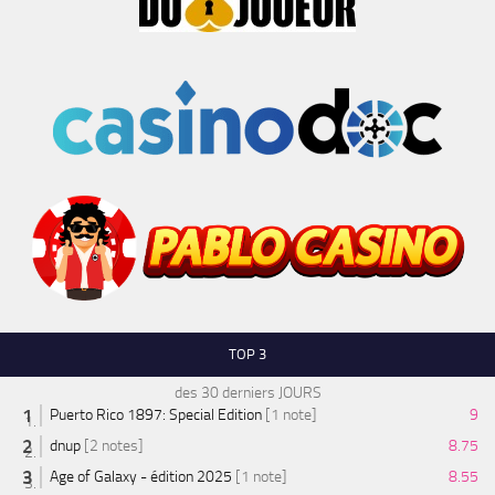
TOP 3
des 30 derniers JOURS
Puerto Rico 1897: Special Edition
[1 note]
9
dnup
[2 notes]
8.75
Age of Galaxy - édition 2025
[1 note]
8.55