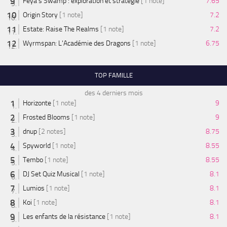
Feya’s Swamp : exploration et stratégie
[1 note]
7.65
Origin Story
[1 note]
7.2
Estate: Raise The Realms
[1 note]
7.2
Wyrmspan: L'Académie des Dragons
[1 note]
6.75
TOP FAMILLE
des 4 derniers mois
Horizonte
[1 note]
9
Frosted Blooms
[1 note]
9
dnup
[2 notes]
8.75
Spyworld
[1 note]
8.55
Tembo
[1 note]
8.55
DJ Set Quiz Musical
[1 note]
8.1
Lumios
[1 note]
8.1
Koi
[1 note]
8.1
Les enfants de la résistance
[1 note]
8.1