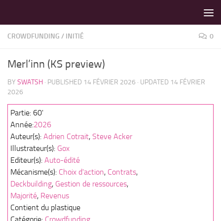
LES MEILLEURS JEUX SONT SUR VIN D'JEU !
Skip to content
CROWDFUNDING
/
INITIÉ
0
Merl’inn (KS preview)
BY
SWATSH
· PUBLISHED
14 FÉVRIER 2026
· UPDATED
14 FÉVRIER
2026
Partie: 60'
Année:
2026
Auteur(s):
Adrien Cotrait
,
Steve Acker
Illustrateur(s):
Gox
Editeur(s):
Auto-édité
Mécanisme(s):
Choix d'action
,
Contrats
,
Deckbuilding
,
Gestion de ressources
,
Majorité
,
Revenus
Contient du plastique
Catégorie:
Crowdfunding