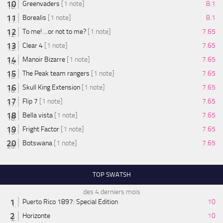
Greenvaders
[1 note]
8.1
Borealis
[1 note]
8.1
To me! ...or not to me?
[1 note]
7.65
Clear 4
[1 note]
7.65
Manoir Bizarre
[1 note]
7.65
The Peak team rangers
[1 note]
7.65
Skull King Extension
[1 note]
7.65
Flip 7
[1 note]
7.65
Bella vista
[1 note]
7.65
Fright Factor
[1 note]
7.65
Botswana
[1 note]
7.65
TOP SWATSH
des 4 derniers mois
Puerto Rico 1897: Special Edition
10
Horizonte
10