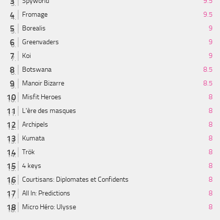
Spyworld
9.5
Fromage
9.5
Borealis
9
Greenvaders
9
Koi
9
Botswana
8.5
Manoir Bizarre
8.5
Misfit Heroes
8
L'ère des masques
8
Archipels
8
Kumata
8
Trök
8
4 keys
8
Courtisans: Diplomates et Confidents
8
All In: Predictions
8
Micro Héro: Ulysse
8