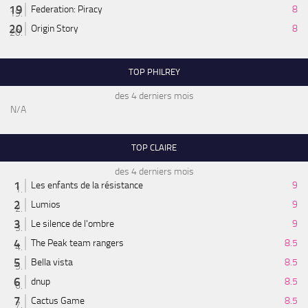
Federation: Piracy
8
Origin Story
8
TOP PHILREY
des 4 derniers mois
N/A
TOP CLAIRE
des 4 derniers mois
Les enfants de la résistance
9
Lumios
9
Le silence de l'ombre
9
The Peak team rangers
8.5
Bella vista
8.5
dnup
8.5
Cactus Game
8.5