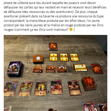
phase de collecte aura lieu durant laquelle les joueurs vont devoir
défausser les cartes qui leur restent en main et recevoir leurs bénéfices
de défausse (des ressources ou des aventuriers). De plus, chaque
aventurier présent dans sa taverne va produire une ressource du type
correspondant: la mana bleue produite par les elfes bleus, l’or jaune
produit par les nains jaunes et la malice en rouge produite par les Orcs
rouges (comment ça les Orcs sont malicieux?
).