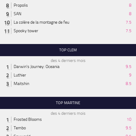
Propolis
8
SAN
8
La colère de la montagne de feu
7.5
Spooky tower
7.5
TOP CLEM
des 4 derniers mois
Darwin's Journey: Oceania
9.5
Luthier
9
Maitshin
8.5
TOP MARTINE
des 4 derniers mois
Frosted Blooms
10
Tembo
9.5