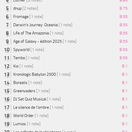
Luthier
[3 notes]
8.83
dnup
[2 notes]
8.75
Fromage
[1 note]
8.55
Darwin's Journey: Oceania
[1 note]
8.55
Life of The Amazonia
[1 note]
8.55
Age of Galaxy - édition 2025
[1 note]
8.55
Spyworld
[1 note]
8.55
Tembo
[1 note]
8.55
Koi
[1 note]
8.1
Kronologic Babylon 2500
[1 note]
8.1
Borealis
[1 note]
8.1
Greenvaders
[1 note]
8.1
DJ Set Quiz Musical
[1 note]
8.1
Le silence de l'ombre
[1 note]
8.1
World Order
[1 note]
8.1
Lumios
[1 note]
8.1