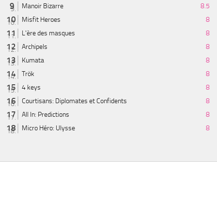
Manoir Bizarre
8.5
Misfit Heroes
8
L'ère des masques
8
Archipels
8
Kumata
8
Trök
8
4 keys
8
Courtisans: Diplomates et Confidents
8
All In: Predictions
8
Micro Héro: Ulysse
8