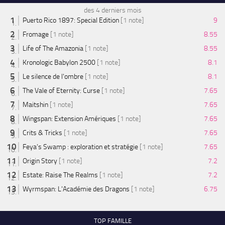
des 4 derniers mois
Puerto Rico 1897: Special Edition
[1 note]
9
Fromage
[1 note]
8.55
Life of The Amazonia
[1 note]
8.55
Kronologic Babylon 2500
[1 note]
8.1
Le silence de l'ombre
[1 note]
8.1
The Vale of Eternity: Curse
[1 note]
7.65
Maitshin
[1 note]
7.65
Wingspan: Extension Amériques
[1 note]
7.65
Crits & Tricks
[1 note]
7.65
Feya’s Swamp : exploration et stratégie
[1 note]
7.65
Origin Story
[1 note]
7.2
Estate: Raise The Realms
[1 note]
7.2
Wyrmspan: L'Académie des Dragons
[1 note]
6.75
TOP FAMILLE