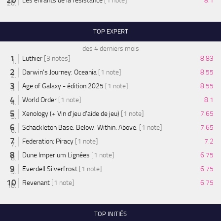
Les enfants de la résistance
[1 note]
8.1
TOP EXPERT
des 4 derniers mois
Luthier
[3 notes]
8.83
Darwin's Journey: Oceania
[1 note]
8.55
Age of Galaxy - édition 2025
[1 note]
8.55
World Order
[1 note]
8.1
Xenology (+ Vin d'jeu d'aide de jeu)
[1 note]
7.65
Schackleton Base: Below. Within. Above.
[1 note]
7.65
Federation: Piracy
[1 note]
7.2
Dune Imperium Lignées
[1 note]
6.75
Everdell Silverfrost
[1 note]
6.75
Revenant
[1 note]
6.75
TOP INITIÉS