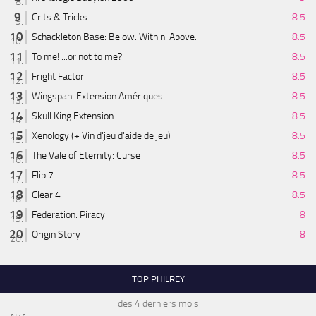
Crits & Tricks
8.5
Schackleton Base: Below. Within. Above.
8.5
To me! ...or not to me?
8.5
Fright Factor
8.5
Wingspan: Extension Amériques
8.5
Skull King Extension
8.5
Xenology (+ Vin d'jeu d'aide de jeu)
8.5
The Vale of Eternity: Curse
8.5
Flip 7
8.5
Clear 4
8.5
Federation: Piracy
8
Origin Story
8
TOP PHILREY
des 4 derniers mois