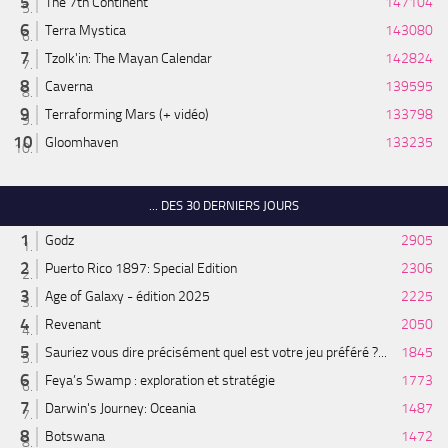
The 7th Continent
147104
Terra Mystica
143080
Tzolk'in: The Mayan Calendar
142824
Caverna
139595
Terraforming Mars (+ vidéo)
133798
Gloomhaven
133235
... DES 30 DERNIERS JOURS
Godz
2905
Puerto Rico 1897: Special Edition
2306
Age of Galaxy - édition 2025
2225
Revenant
2050
Sauriez vous dire précisément quel est votre jeu préféré ?...
1845
Feya’s Swamp : exploration et stratégie
1773
Darwin's Journey: Oceania
1487
Botswana
1472