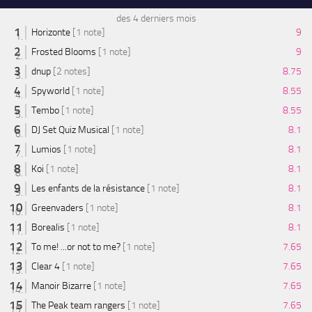
des 4 derniers mois
Horizonte
[1 note]
9
Frosted Blooms
[1 note]
9
dnup
[2 notes]
8.75
Spyworld
[1 note]
8.55
Tembo
[1 note]
8.55
DJ Set Quiz Musical
[1 note]
8.1
Lumios
[1 note]
8.1
Koi
[1 note]
8.1
Les enfants de la résistance
[1 note]
8.1
Greenvaders
[1 note]
8.1
Borealis
[1 note]
8.1
To me! ...or not to me?
[1 note]
7.65
Clear 4
[1 note]
7.65
Manoir Bizarre
[1 note]
7.65
The Peak team rangers
[1 note]
7.65