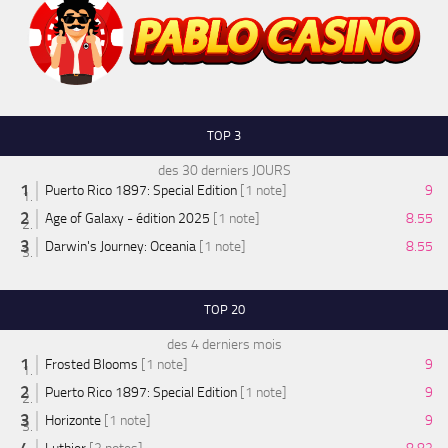
TOP 3
des 30 derniers JOURS
Puerto Rico 1897: Special Edition
[1 note]
9
Age of Galaxy - édition 2025
[1 note]
8.55
Darwin's Journey: Oceania
[1 note]
8.55
TOP 20
des 4 derniers mois
Frosted Blooms
[1 note]
9
Puerto Rico 1897: Special Edition
[1 note]
9
Horizonte
[1 note]
9