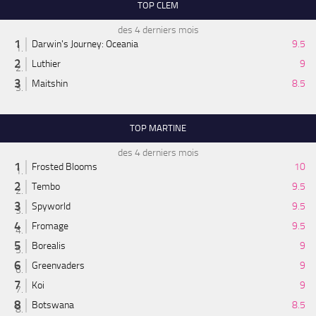
TOP CLEM
des 4 derniers mois
Darwin's Journey: Oceania
9.5
Luthier
9
Maitshin
8.5
TOP MARTINE
des 4 derniers mois
Frosted Blooms
10
Tembo
9.5
Spyworld
9.5
Fromage
9.5
Borealis
9
Greenvaders
9
Koi
9
Botswana
8.5