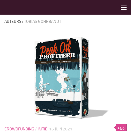
LES MEILLEURS JEUX SONT SUR VIN D'JEU !
Skip to content
AUTEURS :
TOBIAS GOHRBANDT
0
CROWDFUNDING
/
INITIÉ
16 JUIN 2021