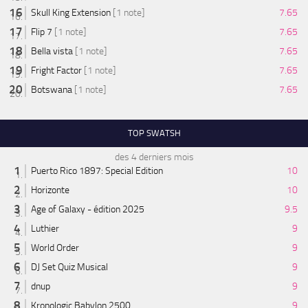
Skull King Extension
[1 note]
7.65
Flip 7
[1 note]
7.65
Bella vista
[1 note]
7.65
Fright Factor
[1 note]
7.65
Botswana
[1 note]
7.65
TOP SWATSH
des 4 derniers mois
Puerto Rico 1897: Special Edition
10
Horizonte
10
Age of Galaxy - édition 2025
9.5
Luthier
9
World Order
9
DJ Set Quiz Musical
9
dnup
9
Kronologic Babylon 2500
9