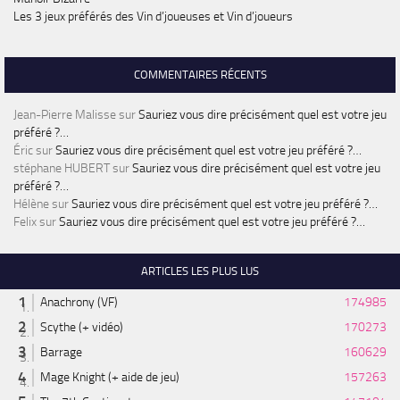
Les 3 jeux préférés des Vin d’joueuses et Vin d’joueurs
COMMENTAIRES RÉCENTS
Jean-Pierre Malisse
sur
Sauriez vous dire précisément quel est votre jeu
préféré ?…
Éric
sur
Sauriez vous dire précisément quel est votre jeu préféré ?…
stéphane HUBERT
sur
Sauriez vous dire précisément quel est votre jeu
préféré ?…
Hélène
sur
Sauriez vous dire précisément quel est votre jeu préféré ?…
Felix
sur
Sauriez vous dire précisément quel est votre jeu préféré ?…
ARTICLES LES PLUS LUS
Anachrony (VF)
174985
Scythe (+ vidéo)
170273
Barrage
160629
Mage Knight (+ aide de jeu)
157263