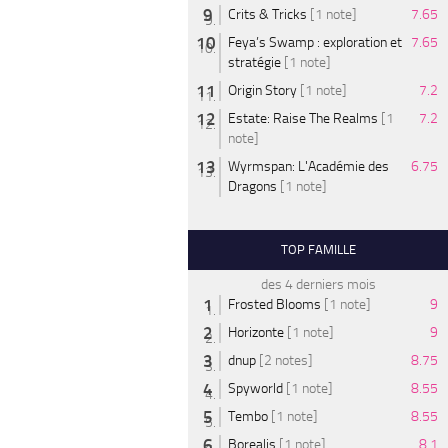
Crits & Tricks
[1 note]
7.65
Feya’s Swamp : exploration et
7.65
stratégie
[1 note]
Origin Story
[1 note]
7.2
Estate: Raise The Realms
[1
7.2
note]
Wyrmspan: L'Académie des
6.75
Dragons
[1 note]
TOP FAMILLE
des 4 derniers mois
Frosted Blooms
[1 note]
9
Horizonte
[1 note]
9
dnup
[2 notes]
8.75
Spyworld
[1 note]
8.55
Tembo
[1 note]
8.55
Borealis
[1 note]
8.1