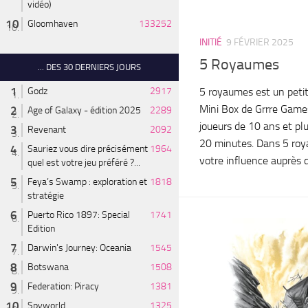
vidéo)
Gloomhaven
133252
INITIÉ
9 FÉVRIER 2025
5 Royaumes
... DES 30 DERNIERS JOURS
5 royaumes est un petit
Godz
2917
Mini Box de Grrre Games
Age of Galaxy - édition 2025
2289
joueurs de 10 ans et plu
Revenant
2092
20 minutes. Dans 5 roy
Sauriez vous dire précisément
1964
votre influence auprès d
quel est votre jeu préféré ?...
Feya’s Swamp : exploration et
1818
stratégie
Puerto Rico 1897: Special
1741
Edition
Darwin's Journey: Oceania
1545
Botswana
1508
Federation: Piracy
1381
Spyworld
1325