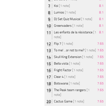
Koi
[1 note]
8.1
Lumios
[1 note]
8.1
DJ Set Quiz Musical
[1 note]
8.1
Greenvaders
[1 note]
8.1
Les enfants de la résistance
[1
8.1
note]
Flip 7
[1 note]
7.65
To me! ...or not to me?
[1 note]
7.65
Skull King Extension
[1 note]
7.65
Bella vista
[1 note]
7.65
Fright Factor
[1 note]
7.65
Clear 4
[1 note]
7.65
Botswana
[1 note]
7.65
The Peak team rangers
[1
7.65
note]
Cactus Game
[1 note]
7.65