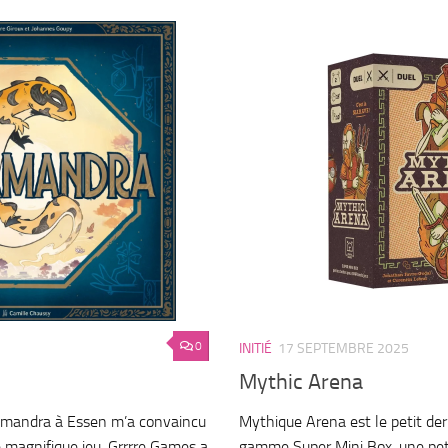
0
INITIÉ
17 SEPTEMBRE 2025
Mythic Arena
amandra à Essen m’a convaincu
Mythique Arena est le petit dern
e magnifique jeu. Grrrre Games a
gamme Super Mini Box, une peti