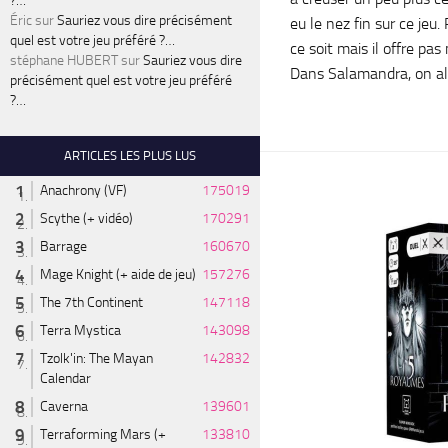
?…
Éric
sur
Sauriez vous dire précisément
eu le nez fin sur ce jeu.
quel est votre jeu préféré ?…
ce soit mais il offre pa
stéphane HUBERT
sur
Sauriez vous dire
Dans Salamandra, on alt
précisément quel est votre jeu préféré
?…
ARTICLES LES PLUS LUS
Anachrony (VF)
175019
Scythe (+ vidéo)
170291
Barrage
160670
Mage Knight (+ aide de jeu)
157276
The 7th Continent
147118
Terra Mystica
143098
Tzolk'in: The Mayan
142832
Calendar
Caverna
139601
Terraforming Mars (+
133810