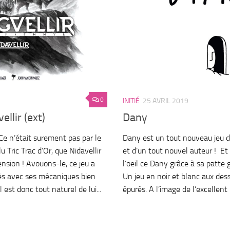
0
INITIÉ
25 AVRIL 2019
ellir (ext)
Dany
e n’était surement pas par le
Dany est un tout nouveau jeu d
lu Tric Trac d’Or, que Nidavellir
et d’un tout nouvel auteur ! Et 
ension ! Avouons-le, ce jeu a
l’oeil ce Dany grâce à sa patte 
ès avec ses mécaniques bien
Un jeu en noir et blanc aux des
l est donc tout naturel de lui...
épurés. A l’image de l’excellent 