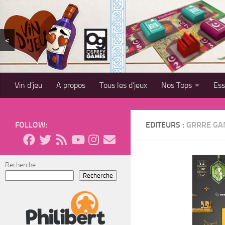
Skip to content
<
Vin d’jeu
A propos
Tous les d’jeux
Nos Tops
Es
FOLLOW:
EDITEURS :
GRRRE GA
Recherche
Recherche