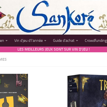
sen
Vin d’jeu d’l’année
Guide d’achat
Crowdfunding
LES MEILLEURS JEUX SONT SUR VIN D'JEU !
MES