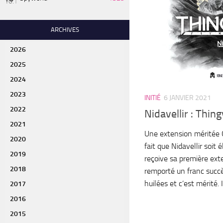
ARCHIVES
2026
2025
2024
2023
INITIÉ
6 JANVIER 2021
2022
Nidavellir : Thingv
2021
Une extension méritée C
2020
fait que Nidavellir soit é
2019
reçoive sa première ext
2018
remporté un franc succ
huilées et c’est mérité. I
2017
2016
2015