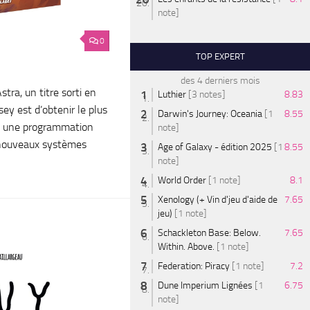
note]
0
TOP EXPERT
des 4 derniers mois
tra, un titre sorti en
Luthier
[3 notes]
8.83
ey est d’obtenir le plus
Darwin's Journey: Oceania
[1
8.55
à une programmation
note]
 nouveaux systèmes
Age of Galaxy - édition 2025
[1
8.55
note]
World Order
[1 note]
8.1
Xenology (+ Vin d'jeu d'aide de
7.65
jeu)
[1 note]
Schackleton Base: Below.
7.65
Within. Above.
[1 note]
Federation: Piracy
[1 note]
7.2
Dune Imperium Lignées
[1
6.75
note]