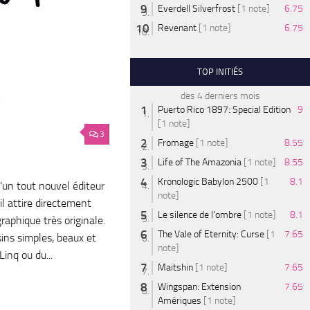
Everdell Silverfrost
[1 note]
6.75
Revenant
[1 note]
6.75
TOP INITIÉS
des 4 derniers mois
Puerto Rico 1897: Special Edition
9
[1 note]
3
Fromage
[1 note]
8.55
Life of The Amazonia
[1 note]
8.55
Kronologic Babylon 2500
[1
8.1
’un tout nouvel éditeur
note]
il attire directement
Le silence de l'ombre
[1 note]
8.1
graphique très originale.
The Vale of Eternity: Curse
[1
7.65
sins simples, beaux et
note]
Linq ou du...
Maitshin
[1 note]
7.65
Wingspan: Extension
7.65
Amériques
[1 note]