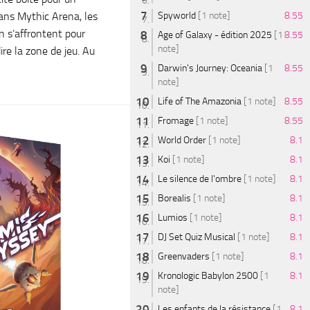
ans Mythic Arena, les
Spyworld
[1 note]
8.55
n s’affrontent pour
Age of Galaxy - édition 2025
[1
8.55
note]
dire la zone de jeu. Au
Darwin's Journey: Oceania
[1
8.55
note]
Life of The Amazonia
[1 note]
8.55
Fromage
[1 note]
8.55
World Order
[1 note]
8.1
Koi
[1 note]
8.1
Le silence de l'ombre
[1 note]
8.1
Borealis
[1 note]
8.1
Lumios
[1 note]
8.1
DJ Set Quiz Musical
[1 note]
8.1
Greenvaders
[1 note]
8.1
Kronologic Babylon 2500
[1
8.1
note]
Les enfants de la résistance
[1
8.1