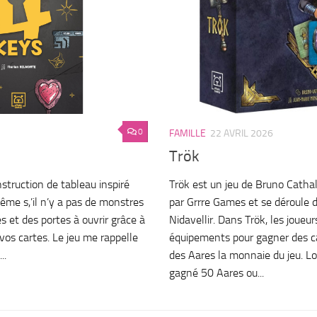
0
FAMILLE
22 AVRIL 2026
Trök
struction de tableau inspiré
Trök est un jeu de Bruno Cathal
me s,’il n’y a pas de monstres
par Grrre Games et se déroule d
lés et des portes à ouvrir grâce à
Nidavellir. Dans Trök, les joueu
os cartes. Le jeu me rappelle
équipements pour gagner des ca
..
des Aares la monnaie du jeu. Lo
gagné 50 Aares ou...