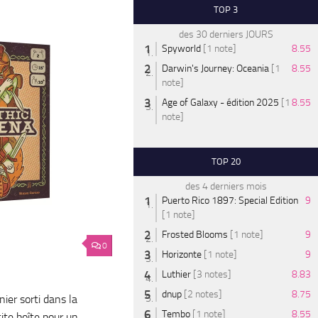
TOP 3
des 30 derniers JOURS
Spyworld
[1 note]
8.55
Darwin's Journey: Oceania
[1
8.55
note]
Age of Galaxy - édition 2025
[1
8.55
note]
TOP 20
des 4 derniers mois
Puerto Rico 1897: Special Edition
9
[1 note]
Frosted Blooms
[1 note]
9
0
Horizonte
[1 note]
9
Luthier
[3 notes]
8.83
dnup
[2 notes]
8.75
ier sorti dans la
Tembo
[1 note]
8.55
te boîte pour un