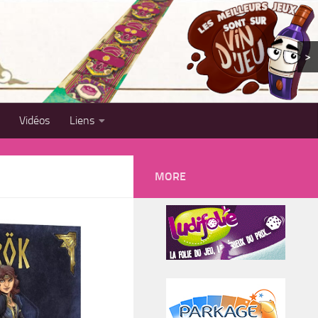
>
Vidéos
Liens
MORE