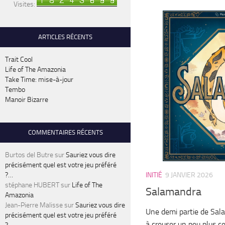
Visites:
ARTICLES RÉCENTS
Trait Cool
Life of The Amazonia
Take Time: mise-à-jour
Tembo
Manoir Bizarre
COMMENTAIRES RÉCENTS
Burtos del Butre
sur
Sauriez vous dire
précisément quel est votre jeu préféré
?…
INITIÉ
9 JANVIER 2026
stéphane HUBERT
sur
Life of The
Salamandra
Amazonia
Jean-Pierre Malisse
sur
Sauriez vous dire
Une demi partie de Sal
précisément quel est votre jeu préféré
à creuser un peu plus c