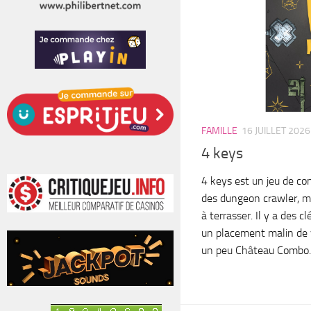
FAMILLE
16 JUILLET 2026
4 keys
4 keys est un jeu de con
des dungeon crawler, mê
à terrasser. Il y a des c
un placement malin de v
un peu Château Combo..