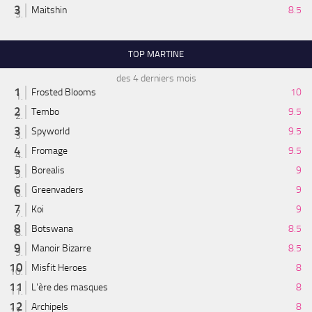
Maitshin
8.5
TOP MARTINE
des 4 derniers mois
Frosted Blooms
10
Tembo
9.5
Spyworld
9.5
Fromage
9.5
Borealis
9
Greenvaders
9
Koi
9
Botswana
8.5
Manoir Bizarre
8.5
Misfit Heroes
8
L'ère des masques
8
Archipels
8