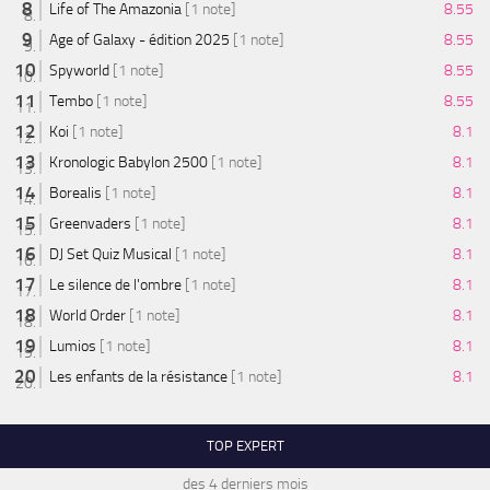
Life of The Amazonia
[1 note]
8.55
Age of Galaxy - édition 2025
[1 note]
8.55
Spyworld
[1 note]
8.55
Tembo
[1 note]
8.55
Koi
[1 note]
8.1
Kronologic Babylon 2500
[1 note]
8.1
Borealis
[1 note]
8.1
Greenvaders
[1 note]
8.1
DJ Set Quiz Musical
[1 note]
8.1
Le silence de l'ombre
[1 note]
8.1
World Order
[1 note]
8.1
Lumios
[1 note]
8.1
Les enfants de la résistance
[1 note]
8.1
TOP EXPERT
des 4 derniers mois