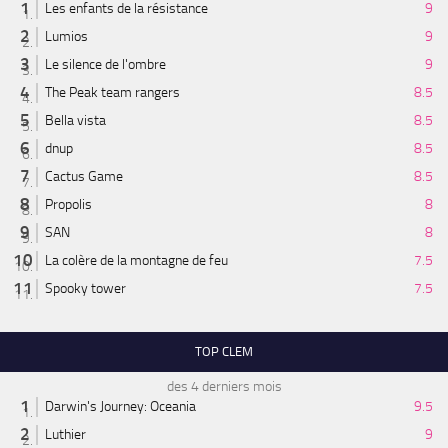
Les enfants de la résistance
9
Lumios
9
Le silence de l'ombre
9
The Peak team rangers
8.5
Bella vista
8.5
dnup
8.5
Cactus Game
8.5
Propolis
8
SAN
8
La colère de la montagne de feu
7.5
Spooky tower
7.5
TOP CLEM
des 4 derniers mois
Darwin's Journey: Oceania
9.5
Luthier
9