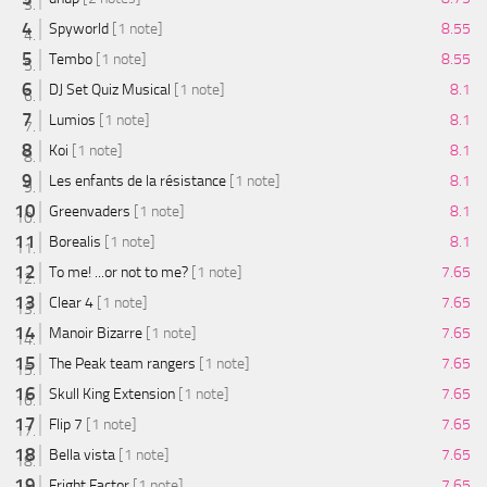
Spyworld
[1 note]
8.55
Tembo
[1 note]
8.55
DJ Set Quiz Musical
[1 note]
8.1
Lumios
[1 note]
8.1
Koi
[1 note]
8.1
Les enfants de la résistance
[1 note]
8.1
Greenvaders
[1 note]
8.1
Borealis
[1 note]
8.1
To me! ...or not to me?
[1 note]
7.65
Clear 4
[1 note]
7.65
Manoir Bizarre
[1 note]
7.65
The Peak team rangers
[1 note]
7.65
Skull King Extension
[1 note]
7.65
Flip 7
[1 note]
7.65
Bella vista
[1 note]
7.65
Fright Factor
[1 note]
7.65