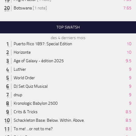
Botswana
[1 note]
7.65
TOP SWATSH
des 4 derniers mois
Puerto Rico 1897: Special Edition
10
Horizonte
10
Age of Galaxy - édition 2025
9.5
Luthier
9
World Order
9
DJ Set Quiz Musical
9
dnup
9
Kronologic Babylon 2500
9
Crits & Tricks
8.5
Schackleton Base: Below. Within. Above.
8.5
To me! ...or not to me?
8.5