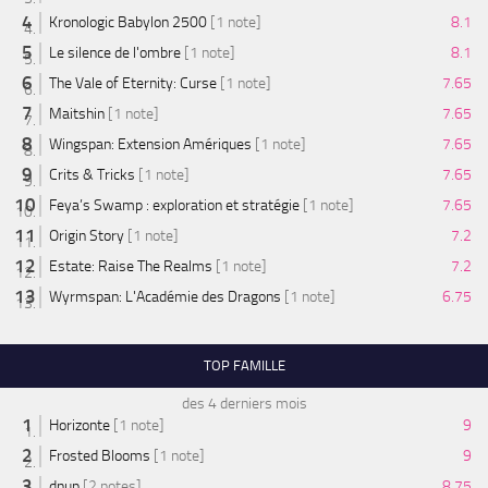
Kronologic Babylon 2500
[1 note]
8.1
Le silence de l'ombre
[1 note]
8.1
The Vale of Eternity: Curse
[1 note]
7.65
Maitshin
[1 note]
7.65
Wingspan: Extension Amériques
[1 note]
7.65
Crits & Tricks
[1 note]
7.65
Feya’s Swamp : exploration et stratégie
[1 note]
7.65
Origin Story
[1 note]
7.2
Estate: Raise The Realms
[1 note]
7.2
Wyrmspan: L'Académie des Dragons
[1 note]
6.75
TOP FAMILLE
des 4 derniers mois
Horizonte
[1 note]
9
Frosted Blooms
[1 note]
9
dnup
[2 notes]
8.75