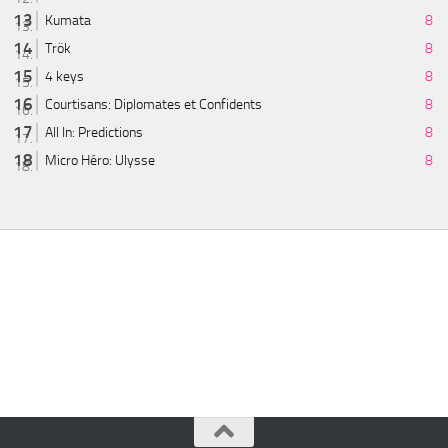
Kumata
8
Trök
8
4 keys
8
Courtisans: Diplomates et Confidents
8
All In: Predictions
8
Micro Héro: Ulysse
8