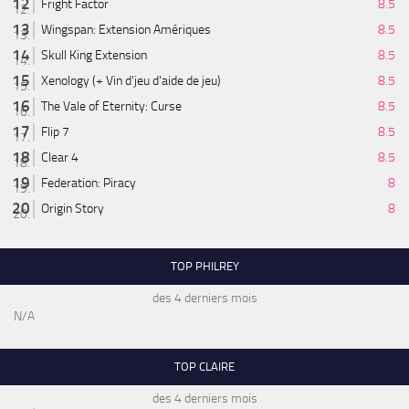
Fright Factor
8.5
Wingspan: Extension Amériques
8.5
Skull King Extension
8.5
Xenology (+ Vin d'jeu d'aide de jeu)
8.5
The Vale of Eternity: Curse
8.5
Flip 7
8.5
Clear 4
8.5
Federation: Piracy
8
Origin Story
8
TOP PHILREY
des 4 derniers mois
N/A
TOP CLAIRE
des 4 derniers mois