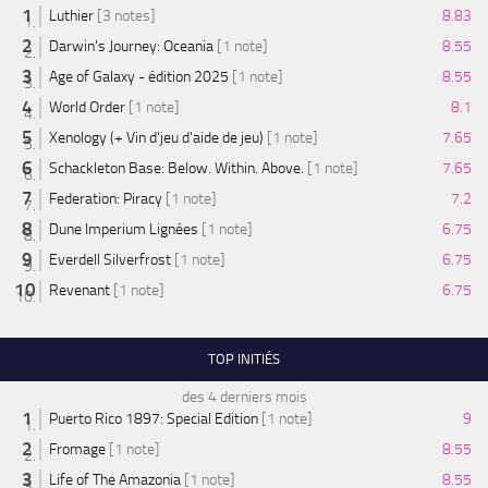
Luthier
[3 notes]
8.83
Darwin's Journey: Oceania
[1 note]
8.55
Age of Galaxy - édition 2025
[1 note]
8.55
World Order
[1 note]
8.1
Xenology (+ Vin d'jeu d'aide de jeu)
[1 note]
7.65
Schackleton Base: Below. Within. Above.
[1 note]
7.65
Federation: Piracy
[1 note]
7.2
Dune Imperium Lignées
[1 note]
6.75
Everdell Silverfrost
[1 note]
6.75
Revenant
[1 note]
6.75
TOP INITIÉS
des 4 derniers mois
Puerto Rico 1897: Special Edition
[1 note]
9
Fromage
[1 note]
8.55
Life of The Amazonia
[1 note]
8.55