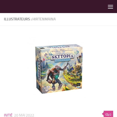
LES MEILLEURS JEUX SONT SUR VIN D'JEU !
Skip to content
ILLUSTRATEURS :
HIRTENMAINA
0
INITIÉ
20 MAI 2022