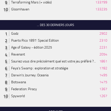
Terraforming Mars (+ vidéo)
133799
Gloomhaven
133235
... DES 30 DERNIERS JOURS
Godz
2902
Puerto Rico 1897: Special Edition
2310
Age of Galaxy - édition 2025
2231
Revenant
2054
Sauriez vous dire précisément quel est votre jeu préféré ?...
1861
Feya’s Swamp : exploration et stratégie
1782
Darwin's Journey: Oceania
1495
Botswana
1475
Federation: Piracy
1367
Spyworld
1267