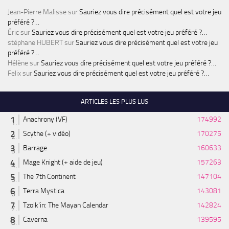
Jean-Pierre Malisse
sur
Sauriez vous dire précisément quel est votre jeu
préféré ?…
Éric
sur
Sauriez vous dire précisément quel est votre jeu préféré ?…
stéphane HUBERT
sur
Sauriez vous dire précisément quel est votre jeu
préféré ?…
Hélène
sur
Sauriez vous dire précisément quel est votre jeu préféré ?…
Felix
sur
Sauriez vous dire précisément quel est votre jeu préféré ?…
ARTICLES LES PLUS LUS
Anachrony (VF)
174992
Scythe (+ vidéo)
170275
Barrage
160633
Mage Knight (+ aide de jeu)
157263
The 7th Continent
147104
Terra Mystica
143081
Tzolk'in: The Mayan Calendar
142824
Caverna
139595