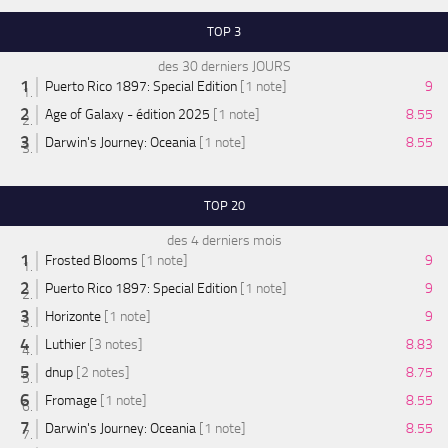
TOP 3
des 30 derniers JOURS
Puerto Rico 1897: Special Edition
[1 note]
9
Age of Galaxy - édition 2025
[1 note]
8.55
Darwin's Journey: Oceania
[1 note]
8.55
TOP 20
des 4 derniers mois
Frosted Blooms
[1 note]
9
Puerto Rico 1897: Special Edition
[1 note]
9
Horizonte
[1 note]
9
Luthier
[3 notes]
8.83
dnup
[2 notes]
8.75
Fromage
[1 note]
8.55
Darwin's Journey: Oceania
[1 note]
8.55