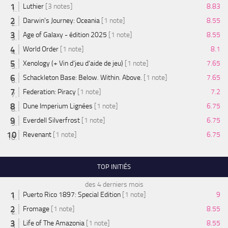
Luthier
[3 notes]
8.83
Darwin's Journey: Oceania
[1 note]
8.55
Age of Galaxy - édition 2025
[1 note]
8.55
World Order
[1 note]
8.1
Xenology (+ Vin d'jeu d'aide de jeu)
[1 note]
7.65
Schackleton Base: Below. Within. Above.
[1 note]
7.65
Federation: Piracy
[1 note]
7.2
Dune Imperium Lignées
[1 note]
6.75
Everdell Silverfrost
[1 note]
6.75
Revenant
[1 note]
6.75
TOP INITIÉS
des 4 derniers mois
Puerto Rico 1897: Special Edition
[1 note]
9
Fromage
[1 note]
8.55
Life of The Amazonia
[1 note]
8.55