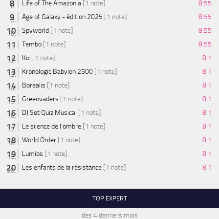
Life of The Amazonia
[1 note]
8.55
Age of Galaxy - édition 2025
[1 note]
8.55
Spyworld
[1 note]
8.55
Tembo
[1 note]
8.55
Koi
[1 note]
8.1
Kronologic Babylon 2500
[1 note]
8.1
Borealis
[1 note]
8.1
Greenvaders
[1 note]
8.1
DJ Set Quiz Musical
[1 note]
8.1
Le silence de l'ombre
[1 note]
8.1
World Order
[1 note]
8.1
Lumios
[1 note]
8.1
Les enfants de la résistance
[1 note]
8.1
TOP EXPERT
des 4 derniers mois