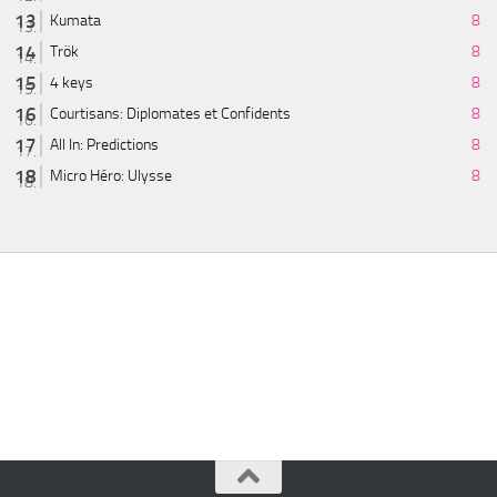
Kumata
8
Trök
8
4 keys
8
Courtisans: Diplomates et Confidents
8
All In: Predictions
8
Micro Héro: Ulysse
8