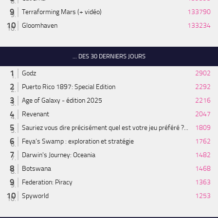
Terraforming Mars (+ vidéo)
133790
Gloomhaven
133234
... DES 30 DERNIERS JOURS
Godz
2902
Puerto Rico 1897: Special Edition
2292
Age of Galaxy - édition 2025
2216
Revenant
2047
Sauriez vous dire précisément quel est votre jeu préféré ?...
1809
Feya’s Swamp : exploration et stratégie
1762
Darwin's Journey: Oceania
1482
Botswana
1468
Federation: Piracy
1363
Spyworld
1253