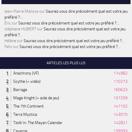
Jean-Pierre Malisse
sur
Sauriez vous dire précisément quel est votre jeu
préféré ?…
Éric
sur
Sauriez vous dire précisément quel est votre jeu préféré ?…
stéphane HUBERT
sur
Sauriez vous dire précisément quel est votre jeu
préféré ?…
Hélène
sur
Sauriez vous dire précisément quel est votre jeu préféré ?…
Felix
sur
Sauriez vous dire précisément quel est votre jeu préféré ?…
ARTICLES LES PLUS LUS
Anachrony (VF)
174982
Scythe (+ vidéo)
170273
Barrage
160623
Mage Knight (+ aide de jeu)
157259
The 7th Continent
147102
Terra Mystica
143075
Tzolk'in: The Mayan Calendar
142821
Caverna
139593