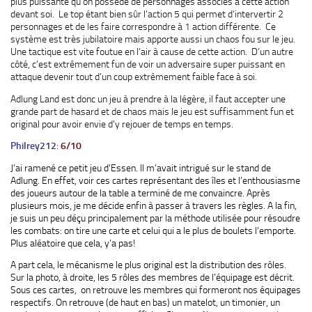
plus puissante qu’on possède de personnages associés à cette action
devant soi. Le top étant bien sûr l’action 5 qui permet d’intervertir 2
personnages et de les faire correspondre à 1 action différente. Ce
système est très jubilatoire mais apporte aussi un chaos fou sur le jeu.
Une tactique est vite foutue en l’air à cause de cette action. D’un autre
côté, c’est extrêmement fun de voir un adversaire super puissant en
attaque devenir tout d’un coup extrêmement faible face à soi.
Adlung Land est donc un jeu à prendre à la légère, il faut accepter une
grande part de hasard et de chaos mais le jeu est suffisamment fun et
original pour avoir envie d’y rejouer de temps en temps.
Philrey212
:
6/10
J’ai ramené ce petit jeu d’Essen. Il m’avait intrigué sur le stand de
Adlung. En effet, voir ces cartes représentant des îles et l’enthousiasme
des joueurs autour de la table a terminé de me convaincre. Après
plusieurs mois, je me décide enfin à passer à travers les règles. A la fin,
je suis un peu déçu principalement par la méthode utilisée pour résoudre
les combats: on tire une carte et celui qui a le plus de boulets l’emporte.
Plus aléatoire que cela, y’a pas!
A part cela, le mécanisme le plus original est la distribution des rôles.
Sur la photo, à droite, les 5 rôles des membres de l’équipage est décrit.
Sous ces cartes, on retrouve les membres qui formeront nos équipages
respectifs. On retrouve (de haut en bas) un matelot, un timonier, un