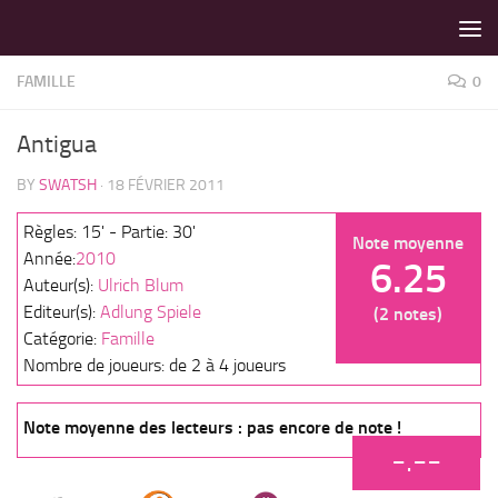
LES MEILLEURS JEUX SONT SUR VIN D'JEU !
Skip to content
FAMILLE
0
Antigua
BY
SWATSH
·
18 FÉVRIER 2011
Règles: 15' - Partie: 30'
Note moyenne
Année:
2010
6.25
Auteur(s):
Ulrich Blum
Editeur(s):
Adlung Spiele
(2 notes)
Catégorie:
Famille
Nombre de joueurs: de 2 à 4 joueurs
Note moyenne des lecteurs : pas encore de note !
-.--