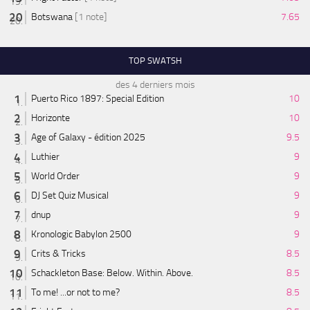
Botswana
[1 note]
7.65
TOP SWATSH
des 4 derniers mois
Puerto Rico 1897: Special Edition
10
Horizonte
10
Age of Galaxy - édition 2025
9.5
Luthier
9
World Order
9
DJ Set Quiz Musical
9
dnup
9
Kronologic Babylon 2500
9
Crits & Tricks
8.5
Schackleton Base: Below. Within. Above.
8.5
To me! ...or not to me?
8.5