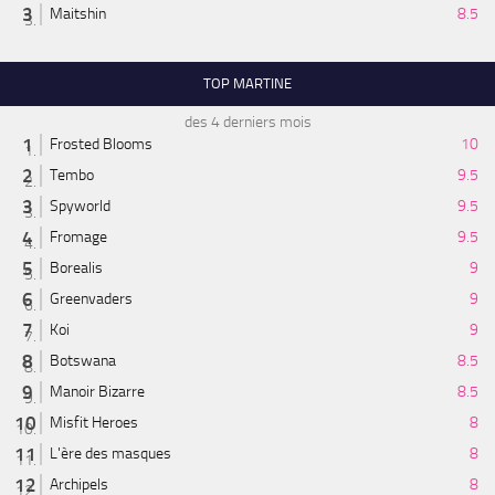
Maitshin
8.5
TOP MARTINE
des 4 derniers mois
Frosted Blooms
10
Tembo
9.5
Spyworld
9.5
Fromage
9.5
Borealis
9
Greenvaders
9
Koi
9
Botswana
8.5
Manoir Bizarre
8.5
Misfit Heroes
8
L'ère des masques
8
Archipels
8