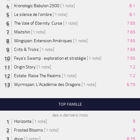
Kronologic Babylon 2500
[1 note]
8.1
Le silence de l'ombre
[1 note]
8.1
The Vale of Eternity: Curse
[1 note]
7.65
Maitshin
[1 note]
7.65
Wingspan: Extension Amériques
[1 note]
7.65
Crits & Tricks
[1 note]
7.65
Feya’s Swamp : exploration et stratégie
[1 note]
7.65
Origin Story
[1 note]
7.2
Estate: Raise The Realms
[1 note]
7.2
Wyrmspan: L'Académie des Dragons
[1 note]
6.75
TOP FAMILLE
des 4 derniers mois
Horizonte
[1 note]
9
Frosted Blooms
[1 note]
9
dnup
[2 notes]
8.75