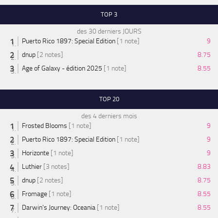
TOP 3
des 30 derniers JOURS
Puerto Rico 1897: Special Edition
[1 note]
9
dnup
[2 notes]
8.75
Age of Galaxy - édition 2025
[1 note]
8.55
TOP 20
des 4 derniers mois
Frosted Blooms
[1 note]
9
Puerto Rico 1897: Special Edition
[1 note]
9
Horizonte
[1 note]
9
Luthier
[3 notes]
8.83
dnup
[2 notes]
8.75
Fromage
[1 note]
8.55
Darwin's Journey: Oceania
[1 note]
8.55