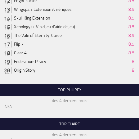
Fright Factor
8.5
Wingspan: Extension Amériques
8.5
Skull King Extension
8.5
Xenology (+ Vin d'jeu d'aide de jeu)
8.5
The Vale of Eternity: Curse
8.5
Flip 7
8.5
Clear 4
8.5
Federation: Piracy
8
Origin Story
8
TOP PHILREY
des 4 derniers mois
N/A
TOP CLAIRE
des 4 derniers mois