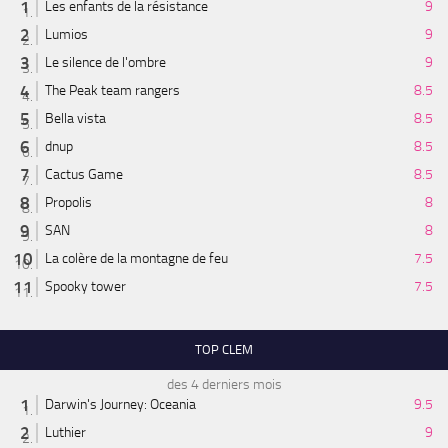
Les enfants de la résistance
9
Lumios
9
Le silence de l'ombre
9
The Peak team rangers
8.5
Bella vista
8.5
dnup
8.5
Cactus Game
8.5
Propolis
8
SAN
8
La colère de la montagne de feu
7.5
Spooky tower
7.5
TOP CLEM
des 4 derniers mois
Darwin's Journey: Oceania
9.5
Luthier
9