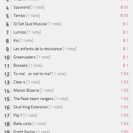
Spyworld
[1 note]
8.55
Tembo
[1 note]
8.55
DJ Set Quiz Musical
[1 note]
8.1
Lumios
[1 note]
8.1
Koi
[1 note]
8.1
Les enfants de la résistance
[1 note]
8.1
Greenvaders
[1 note]
8.1
Borealis
[1 note]
8.1
To me! ...or not to me?
[1 note]
7.65
Clear 4
[1 note]
7.65
Manoir Bizarre
[1 note]
7.65
The Peak team rangers
[1 note]
7.65
Skull King Extension
[1 note]
7.65
Flip 7
[1 note]
7.65
Bella vista
[1 note]
7.65
Fright Factor
[1 note]
7.65