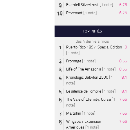
Everdell Silverfrost
[1 note]
6.75
Revenant
[1 note]
6.75
TOP INITIÉS
des 4 derniers mois
Puerto Rico 1897: Special Edition
9
[1 note]
Fromage
[1 note]
8.55
Life of The Amazonia
[1 note]
8.55
Kronologic Babylon 2500
[1
8.1
note]
Le silence de l'ombre
[1 note]
8.1
The Vale of Eternity: Curse
[1
7.65
note]
Maitshin
[1 note]
7.65
Wingspan: Extension
7.65
Amériques
[1 note]