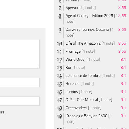
Spyworld
[1 note]
8.55
Age of Galaxy - édition 2025
[1
8.55
note]
Darwin's Journey: Oceania
[1
8.55
note]
Life of The Amazonia
[1 note]
8.55
Fromage
[1 note]
8.55
World Order
[1 note]
8.1
Koi
[1 note]
8.1
Le silence de l'ombre
[1 note]
8.1
Borealis
[1 note]
8.1
Lumios
[1 note]
8.1
DJ Set Quiz Musical
[1 note]
8.1
Greenvaders
[1 note]
8.1
ire.
Kronologic Babylon 2500
[1
8.1
note]