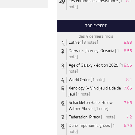
Les enfants de la résistance
[1
8.1
note]
TOP EXPERT
des 4 derniers mois
Luthier
[3 notes]
8.83
Darwin's Journey: Oceania
[1
8.55
note]
Age of Galaxy - édition 2025
[1
8.55
note]
World Order
[1 note]
8.1
Xenology (+ Vin d'jeu d'aide de
7.65
jeu)
[1 note]
Schackleton Base: Below.
7.65
Within. Above.
[1 note]
Federation: Piracy
[1 note]
7.2
Dune Imperium Lignées
[1
6.75
note]