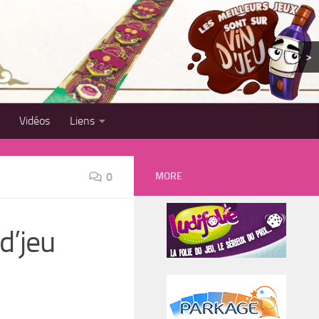
>
Vidéos
Liens
MORE
0
d’jeu