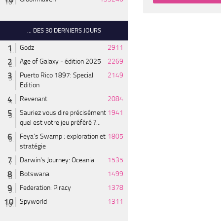
... DES 30 DERNIERS JOURS
Godz
2911
Age of Galaxy - édition 2025
2269
Puerto Rico 1897: Special
2149
Edition
Revenant
2084
Sauriez vous dire précisément
1941
quel est votre jeu préféré ?...
Feya’s Swamp : exploration et
1805
stratégie
Darwin's Journey: Oceania
1535
Botswana
1499
Federation: Piracy
1378
Spyworld
1311