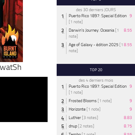
des 30 derniers JOURS
Puerto Rico 1897: Special Edition
9
[1 note]
Darwin's Journey: Oceania
[1
8.55
note]
Age of Galaxy - édition 2025
[1
8.55
note]
 SwatSh
TOP 20
des 4 derniers mois
Puerto Rico 1897: Special Edition
9
[1 note]
Frosted Blooms
[1 note]
9
Horizonte
[1 note]
9
Luthier
[3 notes]
8.83
dnup
[2 notes]
8.75
Tembo
[1 note]
8.55