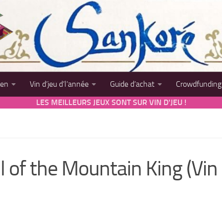
sen
Vin d’jeu d’l’année
Guide d’achat
Crowdfunding
LES MEILLEURS JEUX SONT SUR VIN D'JEU !
ll of the Mountain King (Vin 