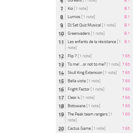
Borealis
[1 note]
8.1
Koi
[1 note]
8.1
Lumios
[1 note]
8.1
DJ Set Quiz Musical
[1 note]
8.1
Greenvaders
[1 note]
8.1
Les enfants de la résistance
[1
8.1
note]
Flip 7
[1 note]
7.65
To me! ...or not to me?
[1 note]
7.65
Skull King Extension
[1 note]
7.65
Bella vista
[1 note]
7.65
Fright Factor
[1 note]
7.65
Clear 4
[1 note]
7.65
Botswana
[1 note]
7.65
The Peak team rangers
[1
7.65
note]
Cactus Game
[1 note]
7.65