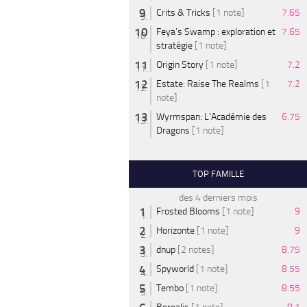
Crits & Tricks
[1 note]
7.65
Feya’s Swamp : exploration et
7.65
stratégie
[1 note]
Origin Story
[1 note]
7.2
Estate: Raise The Realms
[1
7.2
note]
Wyrmspan: L'Académie des
6.75
Dragons
[1 note]
TOP FAMILLE
des 4 derniers mois
Frosted Blooms
[1 note]
9
Horizonte
[1 note]
9
dnup
[2 notes]
8.75
Spyworld
[1 note]
8.55
Tembo
[1 note]
8.55