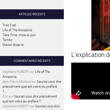
ARTICLES RÉCENTS
Trait Cool
Life of The Amazonia
Take Time: mise-à-jour
Tembo
Manoir Bizarre
L’explication
COMMENTAIRES RÉCENTS
stéphane HUBERT
sur
Life of The
Amazonia
Jean-Pierre Malisse
sur
Sauriez vous dire
précisément quel est votre jeu préféré
?…
Éric
sur
Sauriez vous dire précisément
quel est votre jeu préféré ?…
stéphane HUBERT
sur
Sauriez vous dire