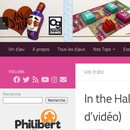
Skip to content
<
Vin d’jeu
A propos
Tous les d’jeux
Nos Tops
Es
FOLLOW:
VIN D'JEU
In the Ha
Recherche
Recherche
d’vidéo)