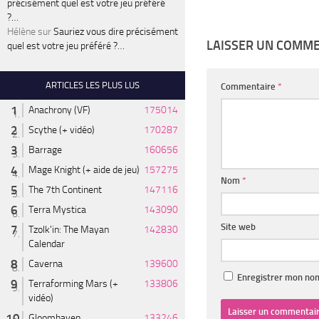
précisément quel est votre jeu préféré
?…
Hélène
sur
Sauriez vous dire précisément
LAISSER UN COMM
quel est votre jeu préféré ?…
ARTICLES LES PLUS LUS
Commentaire
*
Anachrony (VF)
175014
Scythe (+ vidéo)
170287
Barrage
160656
Mage Knight (+ aide de jeu)
157275
Nom
*
The 7th Continent
147116
Terra Mystica
143090
Site web
Tzolk'in: The Mayan
142830
Calendar
Caverna
139600
Enregistrer mon nom
Terraforming Mars (+
133806
vidéo)
Gloomhaven
133246