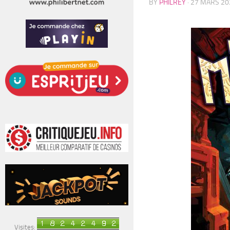
BY
PHILREY
·
27 MARS 20
Visites: