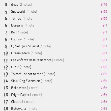
dnup
[2 notes]
8.75
Spyworld
[1 note]
8.55
Tembo
[1 note]
8.55
Borealis
[1 note]
8.1
Koi
[1 note]
8.1
Lumios
[1 note]
8.1
DJ Set Quiz Musical
[1 note]
8.1
Greenvaders
[1 note]
8.1
Les enfants de la résistance
[1 note]
8.1
Flip 7
[1 note]
7.65
To me! ...or not to me?
[1 note]
7.65
Skull King Extension
[1 note]
7.65
Bella vista
[1 note]
7.65
Fright Factor
[1 note]
7.65
Clear 4
[1 note]
7.65
Botswana
[1 note]
7.65