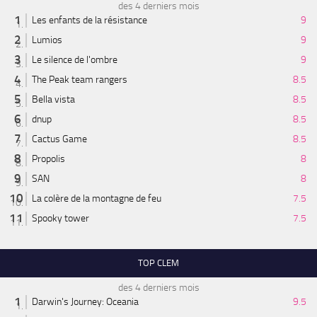
des 4 derniers mois
Les enfants de la résistance
9
Lumios
9
Le silence de l'ombre
9
The Peak team rangers
8.5
Bella vista
8.5
dnup
8.5
Cactus Game
8.5
Propolis
8
SAN
8
La colère de la montagne de feu
7.5
Spooky tower
7.5
TOP CLEM
des 4 derniers mois
Darwin's Journey: Oceania
9.5