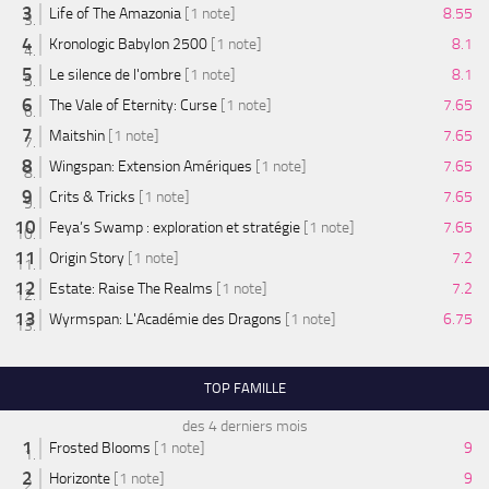
Life of The Amazonia
[1 note]
8.55
Kronologic Babylon 2500
[1 note]
8.1
Le silence de l'ombre
[1 note]
8.1
The Vale of Eternity: Curse
[1 note]
7.65
Maitshin
[1 note]
7.65
Wingspan: Extension Amériques
[1 note]
7.65
Crits & Tricks
[1 note]
7.65
Feya’s Swamp : exploration et stratégie
[1 note]
7.65
Origin Story
[1 note]
7.2
Estate: Raise The Realms
[1 note]
7.2
Wyrmspan: L'Académie des Dragons
[1 note]
6.75
TOP FAMILLE
des 4 derniers mois
Frosted Blooms
[1 note]
9
Horizonte
[1 note]
9