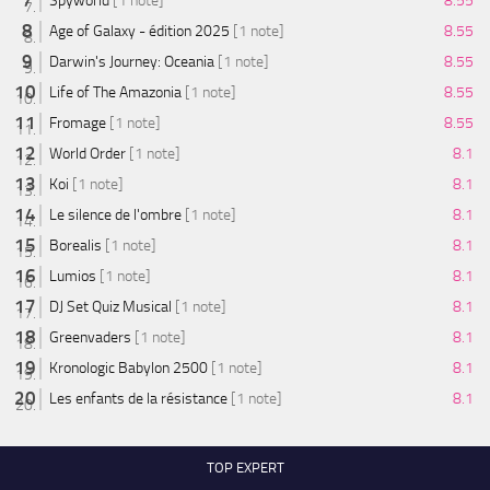
Spyworld
[1 note]
8.55
Age of Galaxy - édition 2025
[1 note]
8.55
Darwin's Journey: Oceania
[1 note]
8.55
Life of The Amazonia
[1 note]
8.55
Fromage
[1 note]
8.55
World Order
[1 note]
8.1
Koi
[1 note]
8.1
Le silence de l'ombre
[1 note]
8.1
Borealis
[1 note]
8.1
Lumios
[1 note]
8.1
DJ Set Quiz Musical
[1 note]
8.1
Greenvaders
[1 note]
8.1
Kronologic Babylon 2500
[1 note]
8.1
Les enfants de la résistance
[1 note]
8.1
TOP EXPERT