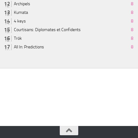
Archipels
8
Kumata
8
4 keys
8
Courtisans: Diplomates et Confidents
8
Trök
8
All In: Predictions
8