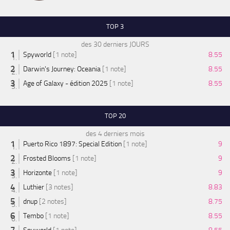
TOP 3
des 30 derniers JOURS
Spyworld
[1 note]
8.55
Darwin's Journey: Oceania
[1 note]
8.55
Age of Galaxy - édition 2025
[1 note]
8.55
TOP 20
des 4 derniers mois
Puerto Rico 1897: Special Edition
[1 note]
9
Frosted Blooms
[1 note]
9
Horizonte
[1 note]
9
Luthier
[3 notes]
8.83
dnup
[2 notes]
8.75
Tembo
[1 note]
8.55