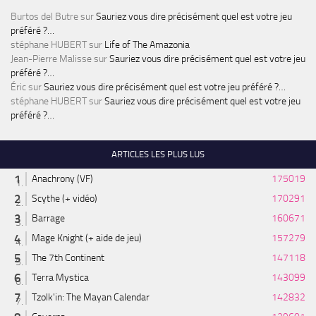
Burtos del Butre
sur
Sauriez vous dire précisément quel est votre jeu
préféré ?…
stéphane HUBERT
sur
Life of The Amazonia
Jean-Pierre Malisse
sur
Sauriez vous dire précisément quel est votre jeu
préféré ?…
Éric
sur
Sauriez vous dire précisément quel est votre jeu préféré ?…
stéphane HUBERT
sur
Sauriez vous dire précisément quel est votre jeu
préféré ?…
ARTICLES LES PLUS LUS
Anachrony (VF)
175019
Scythe (+ vidéo)
170291
Barrage
160671
Mage Knight (+ aide de jeu)
157279
The 7th Continent
147118
Terra Mystica
143099
Tzolk'in: The Mayan Calendar
142832