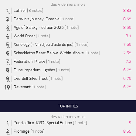
des 4 derniers mois
Luthier
[3 notes]
8.83
Darwin's Journey: Oceania
[1 note]
8.55
Age of Galaxy - édition 2025
[1 note]
8.55
World Order
[1 note]
8.1
Xenology (+ Vin d'jeu d'aide de jeu)
[1 note]
7.65
Schackleton Base: Below. Within. Above.
[1 note]
7.65
Federation: Piracy
[1 note]
7.2
Dune Imperium Lignées
[1 note]
6.75
Everdell Silverfrost
[1 note]
6.75
Revenant
[1 note]
6.75
TOP INITIÉS
des 4 derniers mois
Puerto Rico 1897: Special Edition
[1 note]
9
Fromage
[1 note]
8.55