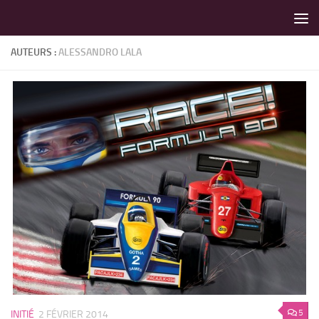
LES MEILLEURS JEUX SONT SUR VIN D'JEU !
Skip to content
AUTEURS :
ALESSANDRO LALA
5
INITIÉ
2 FÉVRIER 2014