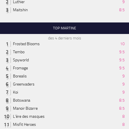
Luthier
9
Maitshin
8.5
TOP MARTINE
des 4 derniers mois
Frosted Blooms
10
Tembo
9.5
Spyworld
9.5
Fromage
9.5
Borealis
9
Greenvaders
9
Koi
9
Botswana
8.5
Manoir Bizarre
8.5
L'ère des masques
8
Misfit Heroes
8