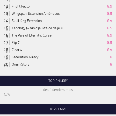
Fright Factor
8.5
Wingspan: Extension Amériques
8.5
Skull King Extension
8.5
Xenology (+ Vin d'jeu d'aide de jeu)
8.5
The Vale of Eternity: Curse
8.5
Flip 7
8.5
Clear 4
8.5
Federation: Piracy
8
Origin Story
8
TOP PHILREY
des 4 derniers mois
N/A
TOP CLAIRE