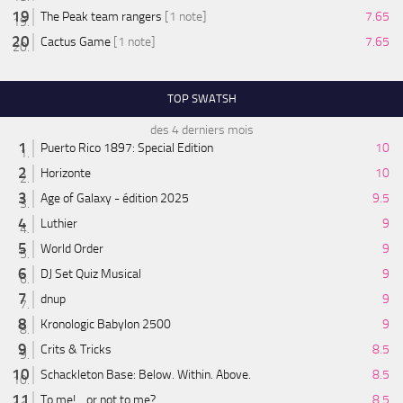
The Peak team rangers
[1 note]
7.65
Cactus Game
[1 note]
7.65
TOP SWATSH
des 4 derniers mois
Puerto Rico 1897: Special Edition
10
Horizonte
10
Age of Galaxy - édition 2025
9.5
Luthier
9
World Order
9
DJ Set Quiz Musical
9
dnup
9
Kronologic Babylon 2500
9
Crits & Tricks
8.5
Schackleton Base: Below. Within. Above.
8.5
To me! ...or not to me?
8.5