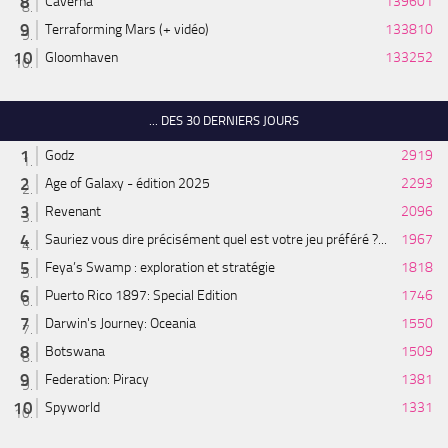
Caverna
139601
Terraforming Mars (+ vidéo)
133810
Gloomhaven
133252
... DES 30 DERNIERS JOURS
Godz
2919
Age of Galaxy - édition 2025
2293
Revenant
2096
Sauriez vous dire précisément quel est votre jeu préféré ?...
1967
Feya’s Swamp : exploration et stratégie
1818
Puerto Rico 1897: Special Edition
1746
Darwin's Journey: Oceania
1550
Botswana
1509
Federation: Piracy
1381
Spyworld
1331