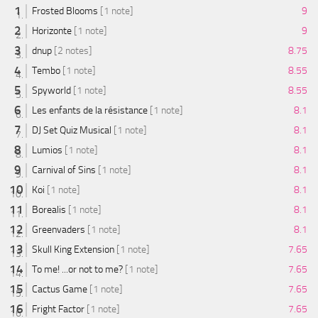
Frosted Blooms
[1 note]
9
Horizonte
[1 note]
9
dnup
[2 notes]
8.75
Tembo
[1 note]
8.55
Spyworld
[1 note]
8.55
Les enfants de la résistance
[1 note]
8.1
DJ Set Quiz Musical
[1 note]
8.1
Lumios
[1 note]
8.1
Carnival of Sins
[1 note]
8.1
Koi
[1 note]
8.1
Borealis
[1 note]
8.1
Greenvaders
[1 note]
8.1
Skull King Extension
[1 note]
7.65
To me! ...or not to me?
[1 note]
7.65
Cactus Game
[1 note]
7.65
Fright Factor
[1 note]
7.65