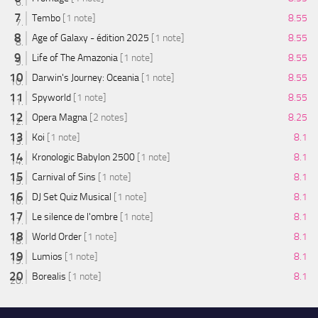
Tembo
[1 note]
8.55
Age of Galaxy - édition 2025
[1 note]
8.55
Life of The Amazonia
[1 note]
8.55
Darwin's Journey: Oceania
[1 note]
8.55
Spyworld
[1 note]
8.55
Opera Magna
[2 notes]
8.25
Koi
[1 note]
8.1
Kronologic Babylon 2500
[1 note]
8.1
Carnival of Sins
[1 note]
8.1
DJ Set Quiz Musical
[1 note]
8.1
Le silence de l'ombre
[1 note]
8.1
World Order
[1 note]
8.1
Lumios
[1 note]
8.1
Borealis
[1 note]
8.1