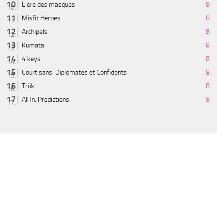
L'ère des masques
8
Misfit Heroes
8
Archipels
8
Kumata
8
4 keys
8
Courtisans: Diplomates et Confidents
8
Trök
8
All In: Predictions
8