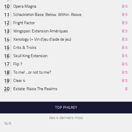
Opera Magna
8.5
Schackleton Base: Below. Within. Above.
8.5
Fright Factor
8.5
Wingspan: Extension Amériques
8.5
Xenology (+ Vin d'jeu d'aide de jeu)
8.5
Crits & Tricks
8.5
Skull King Extension
8.5
Flip 7
8.5
To me! ...or not to me?
8.5
Clear 4
8.5
Estate: Raise The Realms
8
TOP PHILREY
des 4 derniers mois
N/A