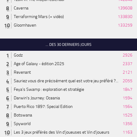
Caverna
139608
Terraforming Mars (+ vidéo)
133830
Gloomhaven
133259
... DES 30 DERNIERS JOURS
Godz
2926
Age of Galaxy - édition 2025
2337
Revenant
2121
Sauriez vous dire précisément quel est votre jeu préféré ?...
2055
Feya’s Swamp : exploration et stratégie
1847
Darwin's Journey: Oceania
1594
Puerto Rico 1897: Special Edition
1564
Botswana
1525
Spyworld
1356
Les 3 jeux préférés des Vin d'joueuses et Vin d'joueurs
1163