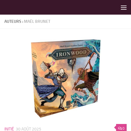
LES MEILLEURS JEUX SONT SUR VIN D'JEU !
Skip to content
AUTEURS :
MAËL BRUNET
0
INITIÉ
30 AOÛT 2025