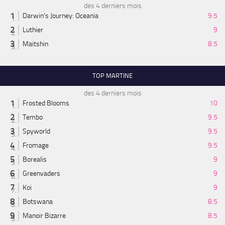
des 4 derniers mois
Darwin's Journey: Oceania
9.5
Luthier
9
Maitshin
8.5
TOP MARTINE
des 4 derniers mois
Frosted Blooms
10
Tembo
9.5
Spyworld
9.5
Fromage
9.5
Borealis
9
Greenvaders
9
Koi
9
Botswana
8.5
Manoir Bizarre
8.5