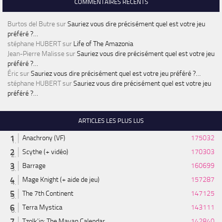
COMMENTAIRES RÉCENTS
Burtos del Butre
sur
Sauriez vous dire précisément quel est votre jeu
préféré ?…
stéphane HUBERT
sur
Life of The Amazonia
Jean-Pierre Malisse
sur
Sauriez vous dire précisément quel est votre jeu
préféré ?…
Éric
sur
Sauriez vous dire précisément quel est votre jeu préféré ?…
stéphane HUBERT
sur
Sauriez vous dire précisément quel est votre jeu
préféré ?…
ARTICLES LES PLUS LUS
Anachrony (VF)
175032
Scythe (+ vidéo)
170303
Barrage
160699
Mage Knight (+ aide de jeu)
157287
The 7th Continent
147125
Terra Mystica
143111
Tzolk'in: The Mayan Calendar
142840