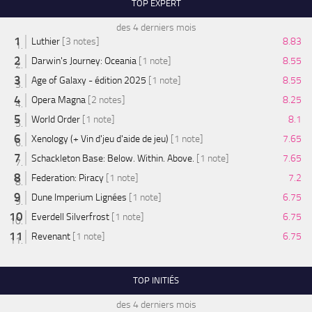
TOP EXPERT
des 4 derniers mois
Luthier
[3 notes]
8.83
Darwin's Journey: Oceania
[1 note]
8.55
Age of Galaxy - édition 2025
[1 note]
8.55
Opera Magna
[2 notes]
8.25
World Order
[1 note]
8.1
Xenology (+ Vin d'jeu d'aide de jeu)
[1 note]
7.65
Schackleton Base: Below. Within. Above.
[1 note]
7.65
Federation: Piracy
[1 note]
7.2
Dune Imperium Lignées
[1 note]
6.75
Everdell Silverfrost
[1 note]
6.75
Revenant
[1 note]
6.75
TOP INITIÉS
des 4 derniers mois