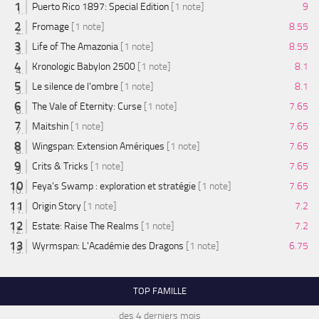
Puerto Rico 1897: Special Edition
[1 note]
9
Fromage
[1 note]
8.55
Life of The Amazonia
[1 note]
8.55
Kronologic Babylon 2500
[1 note]
8.1
Le silence de l'ombre
[1 note]
8.1
The Vale of Eternity: Curse
[1 note]
7.65
Maitshin
[1 note]
7.65
Wingspan: Extension Amériques
[1 note]
7.65
Crits & Tricks
[1 note]
7.65
Feya’s Swamp : exploration et stratégie
[1 note]
7.65
Origin Story
[1 note]
7.2
Estate: Raise The Realms
[1 note]
7.2
Wyrmspan: L'Académie des Dragons
[1 note]
6.75
TOP FAMILLE
des 4 derniers mois