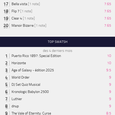
Bella vista
[1 note]
7.65
Flip 7
[1 note]
7.65
Clear 4
[1 note]
7.65
Manoir Bizarre
[1 note]
7.65
TOP SWATSH
des 4 derniers mois
Puerto Rico 1897: Special Edition
10
Horizonte
10
Age of Galaxy - édition 2025
9.5
World Order
9
DJ Set Quiz Musical
9
Kronologic Babylon 2500
9
Luthier
9
dnup
9
The Vale of Eternity: Curse
8.5