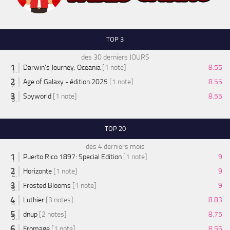
TOP 3
des 30 derniers JOURS
Darwin's Journey: Oceania
[1 note]
8.55
Age of Galaxy - édition 2025
[1 note]
8.55
Spyworld
[1 note]
8.55
TOP 20
des 4 derniers mois
Puerto Rico 1897: Special Edition
[1 note]
9
Horizonte
[1 note]
9
Frosted Blooms
[1 note]
9
Luthier
[3 notes]
8.83
dnup
[2 notes]
8.75
Fromage
[1 note]
8.55